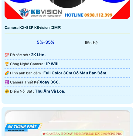
Camera KX-S3P KBvision (3MP)
5%-35%
liên hệ
2K Lite .
💯 Độ sắc nét :
IP Wifi.
🏆 Công Nghệ Camera :
Full Color 30m Có Màu Ban Ðêm.
🌈 Hình ảnh ban đêm :
Xoay 360.
🕉️ Camera Thiết Kế
Thu Âm Và Loa.
️☣️ Điểm Nỗi Bật :