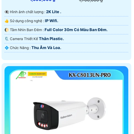
2K Lite .
👁️‍🗨 Hình ảnh chất lượng :
IP Wifi.
👍 Sử dụng công nghệ :
Full Color 30m Có Màu Ban Ðêm.
🌔 Tầm Nhìn Ban Đêm :
Thân Plastic.
🗜️ Camera Thiết Kế
Thu Âm Và Loa.
️💠 Chức Năng :