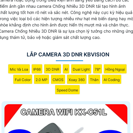
không đủ.
điểm ảnh gần nhau camera Chống Nhiễu 3D DNR tái tạo hình ảnh
chất lượng tốt hơn rõ nét và sắc nét. Công nghệ này cực kỳ hiệu quả
trong việc loại bỏ các hiện tượng nhiễu như hạt mè biến dạng hay m
nhòe khẳng định cho hình ảnh được hiển thị mượt mà và chân thực.
Camera Chống Nhiễu 3D DNR là sự lựa chọn lý tưởng cho những ứn
dụng thám tử, bảo vệ hoặc giám sát chất lượng cao.
LẮP CAMERA 3D DNR KBVISION
Mic Và Loa
IP66
3D DNR
AI
Dual Light
78°
Hồng Ngoại
Full Color
2.0 MP
CMOS
Xoay 360
Thân
AI Coding
Speed Dome