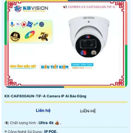
KX-CAiF8004UN-TiF-A Camera IP Ai Báo Động
Liên hệ
LIÊN HỆ
Ultra 4k 👍🏾 .
👁️‍🗨 Chất lượng hình :
IP POE.
®️ Công Nghệ Sử Dụng :