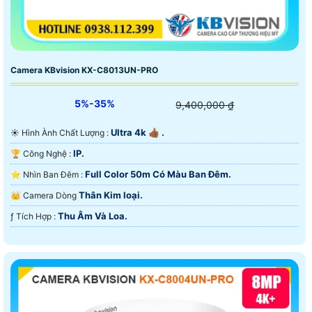
Camera KBvision KX-C8013UN-PRO
5%-35%
9,400,000 ₫
Ultra 4k 👍🏾 .
☀️ Hình Ành Chất Lượng :
IP.
🏆 Công Nghệ :
Full Color 50m Có Màu Ban Ðêm.
⭐ Nhìn Ban Đêm :
Thân Kim loại.
👑 Camera Dòng
Thu Âm Và Loa.
️ƒ Tích Hợp :