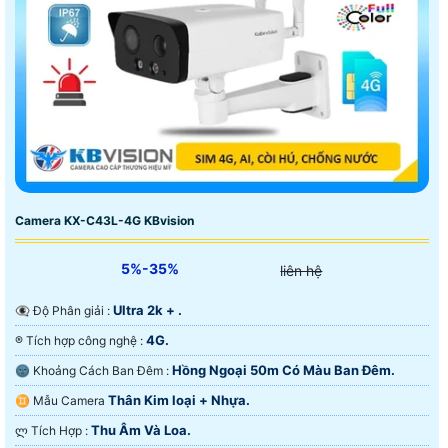
Camera KX-C43L-4G KBvision
5%-35%
liên hệ
Ultra 2k + .
👁️‍🗨 Độ Phân giải :
4G.
®️ Tích hợp công nghệ :
Hồng Ngoại 50m Có Màu Ban Ðêm.
🌚 Khoảng Cách Ban Đêm :
Thân Kim loại + Nhựa.
♊ Mẫu Camera
Thu Âm Và Loa.
️ლ Tích Hợp :