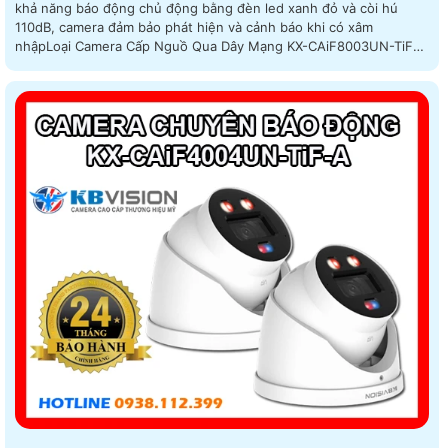
khả năng báo động chủ động bằng đèn led xanh đỏ và còi hú
110dB, camera đảm bảo phát hiện và cảnh báo khi có xâm
nhậpLoại Camera Cấp Nguồ Qua Dây Mạng KX-CAiF8003UN-TiF-
A với công nghệ hình ảnh sắc nét 8