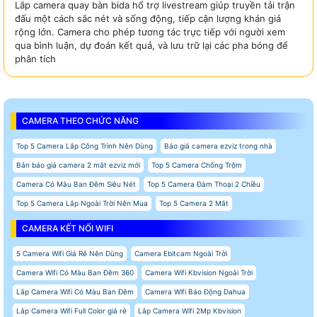
Lắp camera quay bàn bida hổ trợ livestream giúp truyền tải trận
đấu một cách sắc nét và sống động, tiếp cận lượng khán giả
rộng lớn. Camera cho phép tương tác trực tiếp với người xem
qua bình luận, dự đoán kết quả, và lưu trữ lại các pha bóng để
phân tích
CAMERA THEO CHỨC NĂNG
Top 5 Camera Lắp Công Trình Nên Dùng
Báo giá camera ezviz trong nhà
Bản báo giá camera 2 mắt ezviz mới
Top 5 Camera Chống Trộm
Camera Có Màu Ban Đêm Siêu Nét
Top 5 Camera Đàm Thoại 2 Chiều
Top 5 Camera Lắp Ngoài Trời Nên Mua
Top 5 Camera 2 Mắt
CAMERA KẾT NỐI WIFI
5 Camera Wifi Giá Rẻ Nên Dùng
Camera Ebitcam Ngoài Trời
Camera Wifi Có Màu Ban Đêm 360
Camera Wifi Kbvision Ngoài Trời
Lắp Camera Wifi Có Màu Ban Đêm
Camera Wifi Báo Động Dahua
Lắp Camera Wifi Full Color giá rẻ
Lắp Camera Wifi 2Mp Kbvision