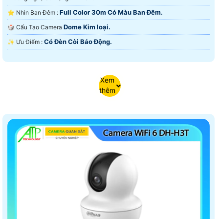
Full Color 30m Có Màu Ban Ðêm.
⭐ Nhìn Ban Đêm :
Dome Kim loại.
🎲 Cấu Tạo Camera
Có Ðèn Còi Báo Động.
️✨ Ưu Điểm :
Xem
thêm