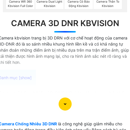
Camera Wifi 360
Camera Dual Light
Camera Có Báo
Camera Thân To
Kbvision Full Color
Kbvision
Động Kbvision
Kbvision
CAMERA 3D DNR KBVISION
Camera kbvision trang bị 3D DRN với cơ chế hoạt động của camera
3D-DNR đó là so sánh nhiều khung hình liền kề và có khả năng tự
phán đoán những điểm ảnh bị nhiễu dựa trên ma trận điểm ảnh, giúp
cải thiện được hình ảnh mạng lại, cho ra hình ảnh sắc nét rõ ràng và
chi tiết hơn.
Camera Chống Nhiễu 3D DNR KBvision là công nghệ chống
nhiễu bằng cách bù sáng các điểm ảnh gần nhau giúp giảm
nhiễu và tạo ra hình ảnh sắc nét trong môi trường ánh sáng
yếu. Với công nghệ bù sáng 3D camera cao cấp ứng dụng
công nghệ này có khả năng cung cấp video chất lượng cao
Camera Chống Nhiễu 3D DNR
là công nghệ giúp giảm nhiễu cho
rõ ràng và chân thực ngay cả khi ánh sáng môi trường
camera hoặc động trong điều kiện ánh sáng yếu Bằng cách bù các