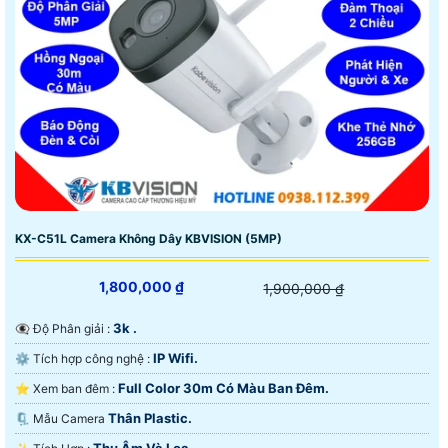
KX-C51L Camera Không Dây KBVISION (5MP)
1,800,000 ₫
1,900,000 ₫
3k .
👁️‍🗨 Độ Phân giải :
IP Wifi.
⚙ Tích hợp công nghệ :
Full Color 30m Có Màu Ban Ðêm.
⭐ Xem ban đêm :
Thân Plastic.
🗜️ Mẫu Camera
Thu Âm Và Loa.