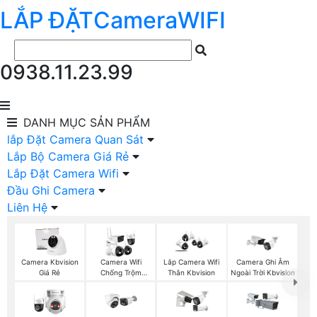
LẮP ĐẶT
Camera
WIFI
0938.11.23.99
DANH MỤC
SẢN PHẨM
lắp Đặt Camera Quan Sát
Lắp Bộ Camera Giá Rẻ
Lắp Đặt Camera Wifi
Đầu Ghi Camera
Liên Hệ
Camera Kbvision
Camera Wifi
Lắp Camera Wifi
Camera Ghi Âm
Giá Rẻ
Chống Trộm
Thân Kbvision
Ngoài Trời Kbvision
Kbvision