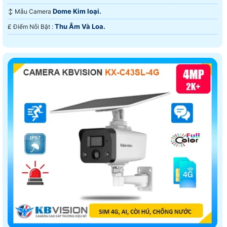
Dome Kim loại.
↕️ Mẫu Camera
Thu Âm Và Loa.
️₤ Điểm Nỗi Bật :