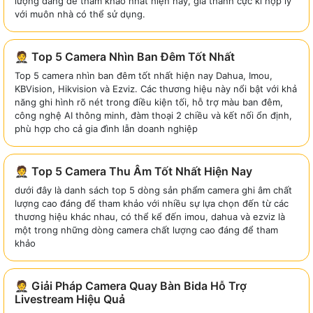
lượng đáng để tham khảo nhất hiện nay, giá thành cực kì hợp lý
với muôn nhà có thể sử dụng.
🤵 Top 5 Camera Nhìn Ban Đêm Tốt Nhất
Top 5 camera nhìn ban đêm tốt nhất hiện nay Dahua, Imou,
KBVision, Hikvision và Ezviz. Các thương hiệu này nổi bật với khả
năng ghi hình rõ nét trong điều kiện tối, hỗ trợ màu ban đêm,
công nghệ AI thông minh, đàm thoại 2 chiều và kết nối ổn định,
phù hợp cho cả gia đình lẫn doanh nghiệp
🤵 Top 5 Camera Thu Âm Tốt Nhất Hiện Nay
dưới đây là danh sách top 5 dòng sản phẩm camera ghi âm chất
lượng cao đáng để tham khảo với nhiều sự lựa chọn đến từ các
thương hiệu khác nhau, có thể kể đến imou, dahua và ezviz là
một trong những dòng camera chất lượng cao đáng để tham
khảo
🤵 Giải Pháp Camera Quay Bàn Bida Hỗ Trợ
Livestream Hiệu Quả