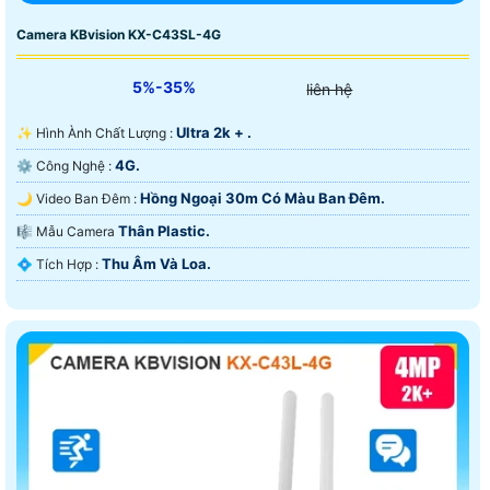
Camera KBvision KX-C43SL-4G
5%-35%
liên hệ
Ultra 2k + .
✨ Hình Ành Chất Lượng :
4G.
⚙ Công Nghệ :
Hồng Ngoại 30m Có Màu Ban Ðêm.
🌙 Video Ban Đêm :
Thân Plastic.
🎼️ Mẫu Camera
Thu Âm Và Loa.
️💠 Tích Hợp :