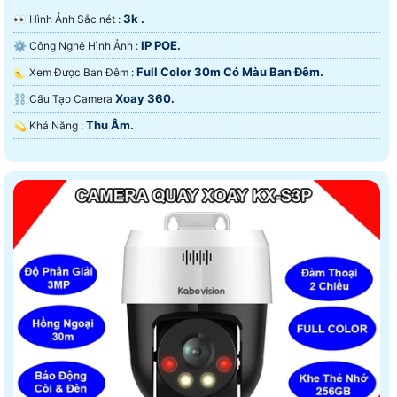
3k .
️👀 Hình Ảnh Sắc nét :
IP POE.
⚙ Công Nghệ Hình Ảnh :
Full Color 30m Có Màu Ban Ðêm.
🌜 Xem Được Ban Đêm :
Xoay 360.
⛓ Cấu Tạo Camera
Thu Âm.
️💫 Khả Năng :