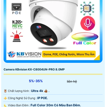
Camera KBvision KX-C8004UN-PRO 8.0MP
5%-35%
liên hệ
Ultra 4k 👍🏾 .
🦉 Chất lượng hình :
IP POE.
⚜️ Công Nghệ Sử Dụng :
Full Color 30m Có Màu Ban Ðêm.
🌜 Video Ban Đêm :