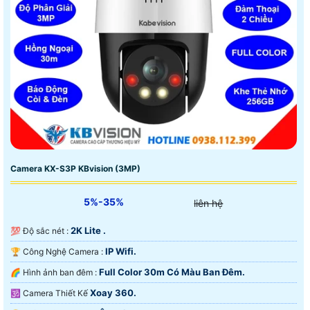
Camera KX-S3P KBvision (3MP)
5%-35%
liên hệ
2K Lite .
💯 Độ sắc nét :
IP Wifi.
🏆 Công Nghệ Camera :
Full Color 30m Có Màu Ban Ðêm.
🌈 Hình ảnh ban đêm :
Xoay 360.
🕉️ Camera Thiết Kế