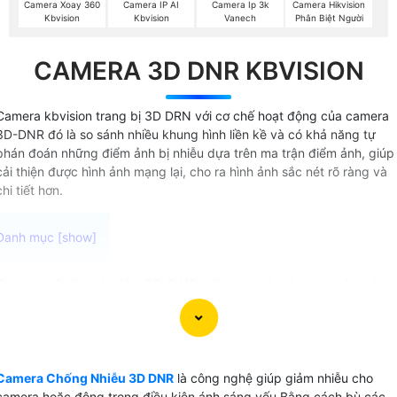
Camera Xoay 360
Camera IP AI
Camera Ip 3k
Camera Hikvision
Kbvision
Kbvision
Vanech
Phân Biệt Người
CAMERA 3D DNR KBVISION
Camera kbvision trang bị 3D DRN với cơ chế hoạt động của camera
3D-DNR đó là so sánh nhiều khung hình liền kề và có khả năng tự
phán đoán những điểm ảnh bị nhiễu dựa trên ma trận điểm ảnh, giúp
cải thiện được hình ảnh mạng lại, cho ra hình ảnh sắc nét rõ ràng và
chi tiết hơn.
Camera Chống Nhiễu 3D DNR KBvision là công nghệ chống
nhiễu bằng cách bù sáng các điểm ảnh gần nhau giúp giảm
nhiễu và tạo ra hình ảnh sắc nét trong môi trường ánh sáng
yếu. Với công nghệ bù sáng 3D camera cao cấp ứng dụng
công nghệ này có khả năng cung cấp video chất lượng cao
Camera Chống Nhiễu 3D DNR
là công nghệ giúp giảm nhiễu cho
rõ ràng và chân thực ngay cả khi ánh sáng môi trường
camera hoặc động trong điều kiện ánh sáng yếu Bằng cách bù các