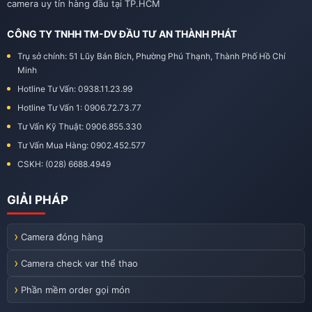
camera uy tín hàng đầu tại TP.HCM
CÔNG TY TNHH TM-DV ĐẦU TƯ AN THÀNH PHÁT
Trụ sở chính: 51 Lũy Bán Bích, Phường Phú Thạnh, Thành Phố Hồ Chí
Minh
Hotline Tư Vấn: 0938.11.23.99
Hotline Tư Vấn 1: 0906.72.73.77
Tư Vấn Kỹ Thuật: 0906.855.330
Tư Vấn Mua Hàng: 0902.452.577
CSKH: (028) 6688.4949
GIẢI PHÁP
Camera đóng hàng
Camera check var thể thao
Phần mềm order gọi món