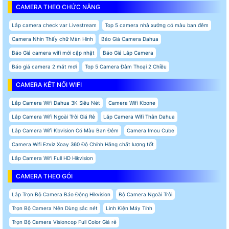
CAMERA THEO CHỨC NĂNG
Lắp camera check var Livestream
Top 5 camera nhà xưởng có màu ban đêm
Camera Nhìn Thấy chữ Màn Hình
Báo Giá Camera Dahua
Báo Giá camera wifi mới cập nhật
Báo Giá Lắp Camera
Báo giá camera 2 mắt mơi
Top 5 Camera Đàm Thoại 2 Chiều
CAMERA KẾT NỐI WIFI
Lắp Camera Wifi Dahua 3K Siêu Nét
Camera Wifi Kbone
Lắp Camera Wifi Ngoài Trời Giá Rẻ
Lắp Camera Wifi Thân Dahua
Lắp Camera Wifi Kbvision Có Màu Ban Đêm
Camera Imou Cube
Camera Wifi Ezviz Xoay 360 Độ Chính Hãng chất lượng tốt
Lắp Camera Wifi Full HD Hikvision
CAMERA THEO GÓI
Lắp Trọn Bộ Camera Báo Động Hikvision
Bộ Camera Ngoài Trời
Trọn Bộ Camera Nên Dùng sắc nét
Linh Kiện Máy Tính
Trọn Bộ Camera Visioncop Full Color Giá rẻ