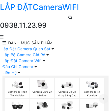
LẮP ĐẶT
Camera
WIFI
0938.11.23.99
DANH MỤC
SẢN PHẨM
lắp Đặt Camera Quan Sát
Lắp Bộ Camera Giá Rẻ
Lắp Đặt Camera Wifi
Đầu Ghi Camera
Liên Hệ
Camera Ip Thân
Camera Ultra 2K
Camera Có Độ
Camera Ip 4k
Trụ Kbvision
Kbvision
Nhạy Sáng Cao
Kbvision
Kbvision