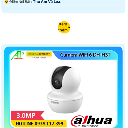
Thu Âm Và Loa.
️☣️ Điểm Nỗi Bật :
Xem
thêm