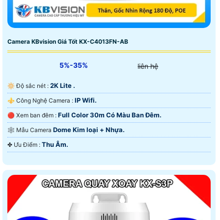
Camera KBvision Giá Tốt KX-C4013FN-AB
5%-35%
liên hệ
2K Lite .
🔆 Độ sắc nét :
IP Wifi.
⚜️ Công Nghệ Camera :
Full Color 30m Có Màu Ban Ðêm.
🔴 Xem ban đêm :
Dome Kim loại + Nhựa.
🕸️ Mẫu Camera
Thu Âm.
️✤ Ưu Điểm :