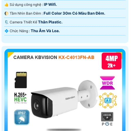
IP Wifi.
👍 Sử dụng công nghệ :
Full Color 30m Có Màu Ban Ðêm.
🌔 Tầm Nhìn Ban Đêm :
Thân Plastic.
🗜️ Camera Thiết Kế
Thu Âm Và Loa.
️💠 Chức Năng :