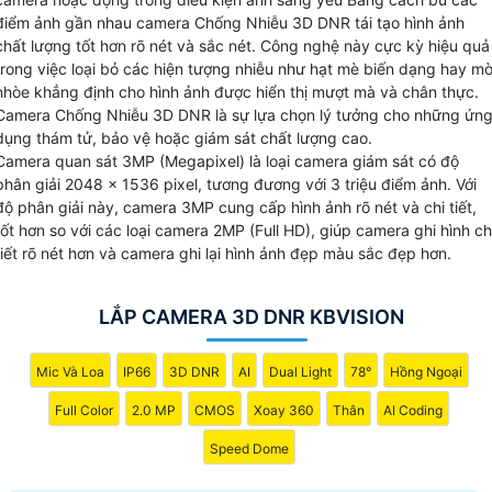
không đủ.
điểm ảnh gần nhau camera Chống Nhiễu 3D DNR tái tạo hình ảnh
chất lượng tốt hơn rõ nét và sắc nét. Công nghệ này cực kỳ hiệu quả
trong việc loại bỏ các hiện tượng nhiễu như hạt mè biến dạng hay m
nhòe khẳng định cho hình ảnh được hiển thị mượt mà và chân thực.
Camera Chống Nhiễu 3D DNR là sự lựa chọn lý tưởng cho những ứn
dụng thám tử, bảo vệ hoặc giám sát chất lượng cao.
Camera quan sát 3MP (Megapixel) là loại camera giám sát có độ
phân giải 2048 x 1536 pixel, tương đương với 3 triệu điểm ảnh. Với
độ phân giải này, camera 3MP cung cấp hình ảnh rõ nét và chi tiết,
tốt hơn so với các loại camera 2MP (Full HD), giúp camera ghi hình ch
tiết rõ nét hơn và camera ghi lại hình ảnh đẹp màu sắc đẹp hơn.
LẮP CAMERA 3D DNR KBVISION
Mic Và Loa
IP66
3D DNR
AI
Dual Light
78°
Hồng Ngoại
Full Color
2.0 MP
CMOS
Xoay 360
Thân
AI Coding
Speed Dome