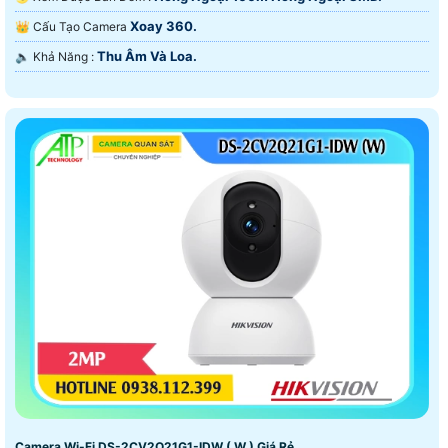
Xoay 360.
👑 Cấu Tạo Camera
Thu Âm Và Loa.
️🔈 Khả Năng :
Camera Wi-Fi DS-2CV2Q21G1-IDW ( W ) Giá Rẻ