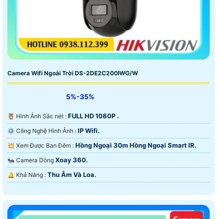
Camera Wifi Ngoài Trời DS-2DE2C200IWG/W
5%-35%
FULL HD 1080P .
🦉 Hình Ảnh Sắc nét :
IP Wifi.
⚙ Công Nghệ Hình Ảnh :
Hồng Ngoại 30m Hồng Ngoại Smart IR.
💥 Xem Được Ban Đêm :
Xoay 360.
🐜 Camera Dòng
Thu Âm Và Loa.
️🔔 Khả Năng :