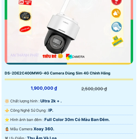
DS-2DE2C400MWG-4G Camera Dùng Sim 4G Chính Hãng
1,900,000 ₫
2,500,000 ₫
Ultra 2k + .
🔆 Chất lượng hình :
IP.
⚜️ Công Nghệ Sử Dụng :
Full Color 30m Có Màu Ban Ðêm.
⭐ Hình ảnh ban đêm :
Xoay 360.
🤹 Mẫu Camera
Thu Âm Và Loa.
️⌘ Ưu Điểm :