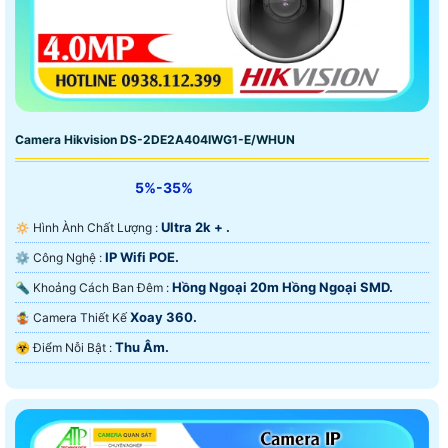
Camera Hikvision DS-2DE2A404IWG1-E/WHUN
5%-35%
Ultra 2k + .
🔅 Hình Ành Chất Lượng :
IP Wifi POE.
⚙ Công Nghệ :
Hồng Ngoại 20m Hồng Ngoại SMD.
🔦 Khoảng Cách Ban Đêm :
Xoay 360.
🤹 Camera Thiết Kế
Thu Âm.
️☣️ Điểm Nỗi Bật :