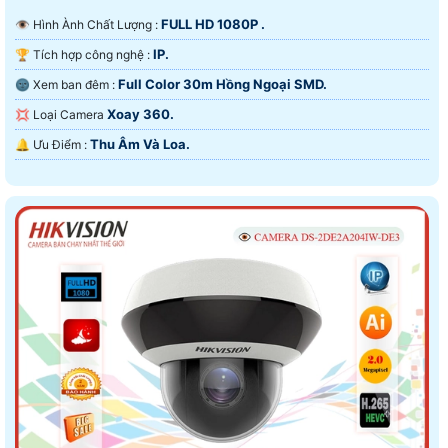
FULL HD 1080P .
👁 Hình Ành Chất Lượng :
IP.
🏆 Tích hợp công nghệ :
Full Color 30m Hồng Ngoại SMD.
🌚 Xem ban đêm :
Xoay 360.
💢 Loại Camera
Thu Âm Và Loa.
️🔔 Ưu Điểm :