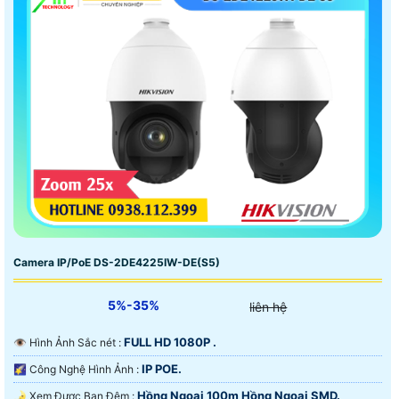
Camera IP/PoE DS-2DE4225IW-DE(S5)
5%-35%
liên hệ
FULL HD 1080P .
👁 Hình Ảnh Sắc nét :
IP POE.
🌠 Công Nghệ Hình Ảnh :
Hồng Ngoại 100m Hồng Ngoại SMD.
🌛 Xem Được Ban Đêm :