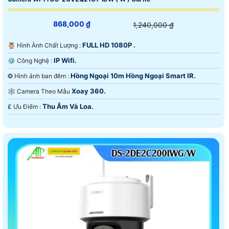
868,000 ₫
1,240,000 ₫
FULL HD 1080P .
🦉 Hình Ành Chất Lượng :
IP Wifi.
⚙ Công Nghệ :
Hồng Ngoại 10m Hồng Ngoại Smart IR.
❂ Hình ảnh ban đêm :
Xoay 360.
🕸️ Camera Theo Mẫu
Thu Âm Và Loa.
️₤ Ưu Điểm :