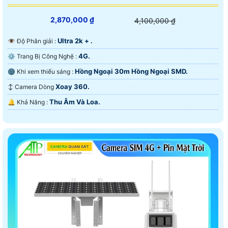
2,870,000 ₫
4,100,000 ₫
Ultra 2k + .
👁 Độ Phân giải :
4G.
⚙ Trang Bị Công Nghệ :
Hồng Ngoại 30m Hồng Ngoại SMD.
🌚 Khi xem thiếu sáng :
Xoay 360.
↕️ Camera Dòng
Thu Âm Và Loa.
️🔔 Khả Năng :