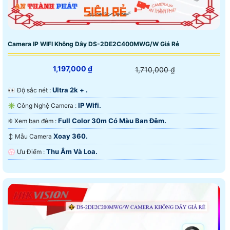
Camera IP WIFI Không Dây DS-2DE2C400MWG/W Giá Rẻ
1,197,000 ₫
1,710,000 ₫
Ultra 2k + .
️👀 Độ sắc nét :
IP Wifi.
✳️ Công Nghệ Camera :
Full Color 30m Có Màu Ban Ðêm.
❈ Xem ban đêm :
Xoay 360.
↕️ Mẫu Camera
Thu Âm Và Loa.
️💮 Ưu Điểm :