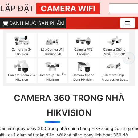
LẮP ĐẶT
CAMERA WIFI
DANH MỤC SẢN PHẨM
Camera Ip 3k
Lắp Camea Wifi
Camera PTZ
Camera Chống
Hikvision
Hikvision 2K
Hikvision
Nhiễu 3D DNR
Hikvison
Camera Zoom 25x
Camera Ip Thu Âm
Camera Speed
Camera Chip
Hikvision
Hikvision
Dom Hikvision
Progressive Scan
CMOS Hikvision
CAMERA 360 TRONG NHÀ
HIKVISION
Camera quay xoay 360 trong nhà chính hãng Hikvision giúp nâng ca
hiệu quả giám sát toàn diện. Với khả năng xoay linh hoạt 360 độ