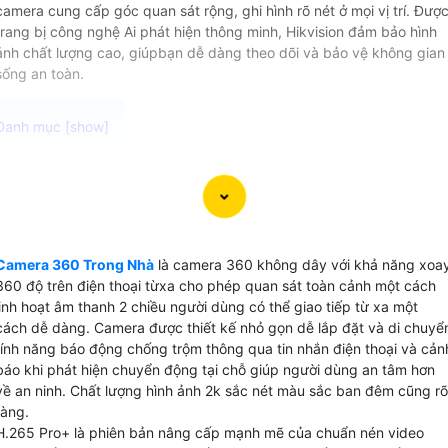
camera cung cấp góc quan sát rộng, ghi hình rõ nét ở mọi vị trí. Đượ
trang bị công nghệ Ai phát hiện thông minh, Hikvision đảm bảo hình
ảnh chất lượng cao, giúpbạn dễ dàng theo dõi và bảo vệ không gian
sống an toàn.
Camera 360 Trong Nhà Hikvision là lựa chọn hoàn hảo để
bảo vệ ngôi nhà của bạn. Với thiết kế nhỏ gọn dễ lắp đặt
camera wifi 360 trong nhà sử dụng công nghệ AI thông
minh để cảnh báo chống trộm ngay tại chỗ khi phát hiện sự
Camera 360 Trong Nhà
là camera 360 không dây với khả năng xoa
xâm nhập. Chức năng theo dõi chuyển động của camera
360 độ trên điện thoại từxa cho phép quan sát toàn cảnh một cách
hoạt động ngày đêm với hình ảnh sắc nét, chuẩn 2K, giúp
linh hoạt âm thanh 2 chiều người dùng có thể giao tiếp từ xa một
bạn dễ dàng quan sát mọi hoạt động xung quanh. Camera
cách dễ dàng. Camera được thiết kế nhỏ gọn dễ lắp đặt và di chuyể
này hỗ trợ thẻ nhớ tối đa 512GB, giúp bạn lưu trữ nhiều
tính năng báo động chống trộm thông qua tin nhắn điện thoại và cản
báo khi phát hiện chuyển động tại chỗ giúp người dùng an tâm hơn
video mà không lo bị gián đoạn. Với công nghệ nén video
về an ninh. Chất lượng hình ảnh 2k sắc nét màu sắc ban đêm cũng rõ
H.276+, bạn có thể tiết kiệm không gian lưu trữ mà vẫn
ràng.
nâng cao an toàn chất lượng hình ảnh.
H.265 Pro+ là phiên bản nâng cấp mạnh mẽ của chuẩn nén video