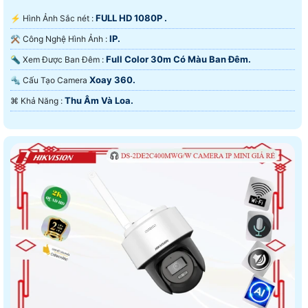
FULL HD 1080P .
️⚡ Hình Ảnh Sắc nét :
IP.
⚒ Công Nghệ Hình Ảnh :
Full Color 30m Có Màu Ban Ðêm.
🔦 Xem Được Ban Đêm :
Xoay 360.
🔩 Cấu Tạo Camera
Thu Âm Và Loa.
️⌘ Khả Năng :