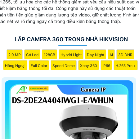
H.265, tối ưu hóa cho các hệ thống giám sát yêu cầu hiệu suất cao v
tiết kiệm băng thông tối đa. Công nghệ này sử dụng các thuật toán
nén tiên tiến giúp giảm dung lượng tệp video, giữ chất lượng hình ản
sắc nét và rõ ràng ngay cả trong điều kiện băng thông thấp.
LẮP CAMERA 360 TRONG NHÀ HIKVISION
2.0 MP
Có Led
128GB
Hybrid Light
Day Night
AI
3D DNR
Hồng Ngoại
Full Color
Speed Dome
Xoay 360
IP66
H.265 Pro +