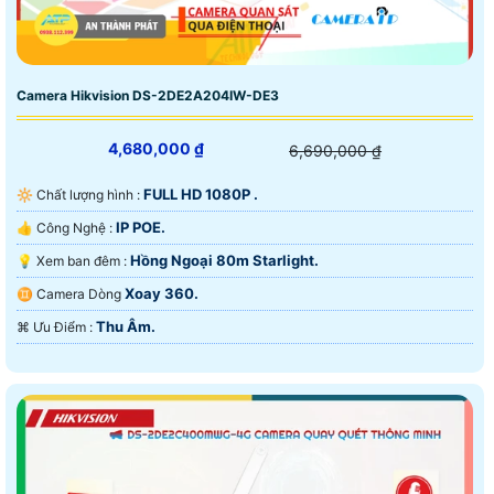
Camera Hikvision DS-2DE2A204IW-DE3
4,680,000 ₫
6,690,000 ₫
FULL HD 1080P .
🔆 Chất lượng hình :
IP POE.
👍 Công Nghệ :
Hồng Ngoại 80m Starlight.
💡 Xem ban đêm :
Xoay 360.
♊ Camera Dòng
Thu Âm.
️⌘ Ưu Điểm :