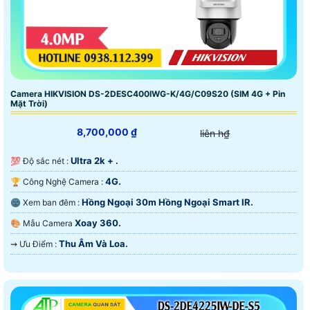
Camera HIKVISION DS-2DESC400IWG-K/4G/C09S20 (SIM 4G + Pin
Mặt Trời)
8,700,000 ₫
liên h₫
Ultra 2k + .
💯 Độ sắc nét :
4G.
🏆 Công Nghệ Camera :
Hồng Ngoại 30m Hồng Ngoại Smart IR.
🌚 Xem ban đêm :
Xoay 360.
🎨 Mẫu Camera
Thu Âm Và Loa.
️⇝ Ưu Điểm :