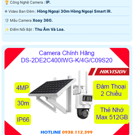
IP.
🏆 Công Nghệ Camera :
Hồng Ngoại 30m Hồng Ngoại Smart IR.
❈ Video Ban Đêm :
Xoay 360.
🛡 Mẫu Camera
Thu Âm Và Loa.
️✨ Điểm Nỗi Bật :