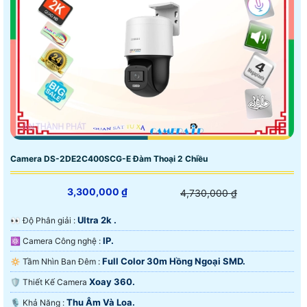
Camera DS-2DE2C400SCG-E Đàm Thoại 2 Chiều
3,300,000 ₫
4,730,000 ₫
Ultra 2k .
️👀 Độ Phân giải :
IP.
⚛️ Camera Công nghệ :
Full Color 30m Hồng Ngoại SMD.
🔅 Tầm Nhìn Ban Đêm :
Xoay 360.
🛡 Thiết Kế Camera
Thu Âm Và Loa.
️🎙 Khả Năng :