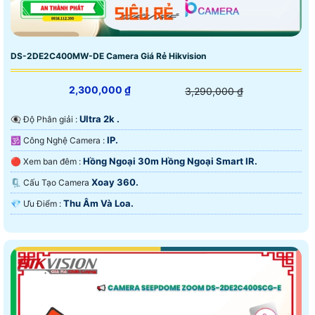
DS-2DE2C400MW-DE Camera Giá Rẻ Hikvision
2,300,000 ₫
3,290,000 ₫
Ultra 2k .
👁️‍🗨 Độ Phân giải :
IP.
🕉️ Công Nghệ Camera :
Hồng Ngoại 30m Hồng Ngoại Smart IR.
🔴 Xem ban đêm :
Xoay 360.
🗜️ Cấu Tạo Camera
Thu Âm Và Loa.
️💎 Ưu Điểm :