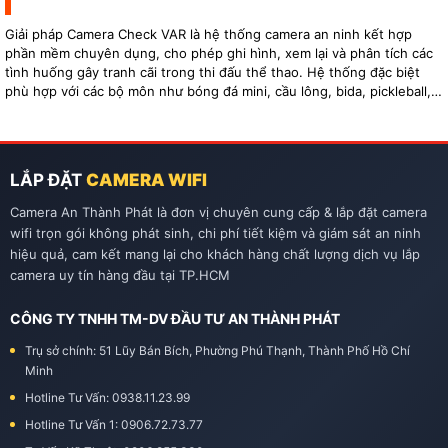
Giải pháp Camera Check VAR là hệ thống camera an ninh kết hợp
phần mềm chuyên dụng, cho phép ghi hình, xem lại và phân tích các
tình huống gây tranh cãi trong thi đấu thể thao. Hệ thống đặc biệt
phù hợp với các bộ môn như bóng đá mini, cầu lông, bida, pickleball,
tennis…
LẮP ĐẶT
CAMERA WIFI
Camera An Thành Phát là đơn vị chuyên cung cấp & lắp đặt camera
wifi trọn gói không phát sinh, chi phí tiết kiệm và giám sát an ninh
hiệu quả, cam kết mang lại cho khách hàng chất lượng dịch vụ lắp
camera uy tín hàng đầu tại TP.HCM
CÔNG TY TNHH TM-DV ĐẦU TƯ AN THÀNH PHÁT
Trụ sở chính: 51 Lũy Bán Bích, Phường Phú Thạnh, Thành Phố Hồ Chí
Minh
Hotline Tư Vấn: 0938.11.23.99
Hotline Tư Vấn 1: 0906.72.73.77