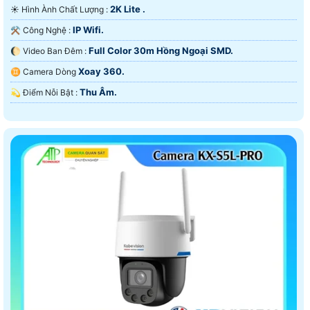
2K Lite .
☀️ Hình Ành Chất Lượng :
IP Wifi.
⚒ Công Nghệ :
Full Color 30m Hồng Ngoại SMD.
🌔 Video Ban Đêm :
Xoay 360.
♊ Camera Dòng
Thu Âm.
️💫 Điểm Nỗi Bật :