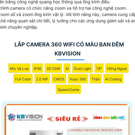
lần bằng công nghệ quang học thông qua ống kính điều
văn phòng hoặc cửa hàng của bạn.
chỉnh.camera có chức năng zoom xa hỗ trợ hai công nghệ zoom:
zoom số và zoom ống kính vật lý. Với tính năng này, camera cung cấ
khả năng quan sát chi tiết, lý tưởng cho các ứng dụng giám sát và a
ninh chuyên nghiệp.
LẮP CAMERA 360 WIFI CÓ MÀU BAN ĐÊM
KBVISION
Mic Và Loa
IP66
3D DNR
AI
Dual Light
78°
Hồng Ngoại
Full Color
2.0 MP
CMOS
Xoay 360
Thân
AI Coding
Speed Dome