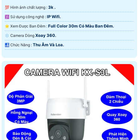
3k .
💯 Hình ảnh chất lượng :
IP Wifi.
🕉️ Sử dụng công nghệ :
Full Color 30m Có Màu Ban Ðêm.
⭐ Xem Được Ban Đêm :
Xoay 360.
❄ Camera Dòng
Thu Âm Và Loa.
️🛃 Chức Năng :