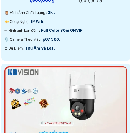
1,600,000 ₫
1,900,000 ₫
3k .
🦉 Hình Ành Chất Lượng :
IP Wifi.
⚜️ Công Nghệ :
Full Color 30m ONVIF.
❈ Hình ảnh ban đêm :
Ip67 360.
🗜️ Camera Theo Mẫu
Thu Âm Và Loa.
️➲ Ưu Điểm :