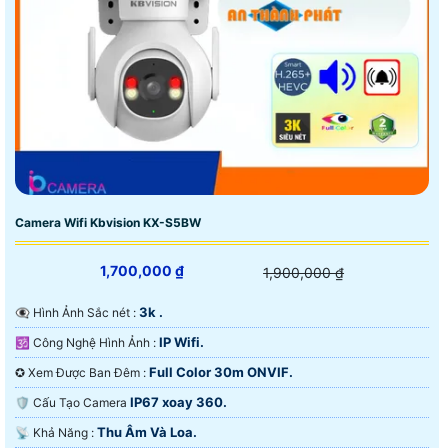
Camera Wifi Kbvision KX-S5BW
1,700,000 ₫
1,900,000 ₫
3k .
👁️‍🗨 Hình Ảnh Sắc nét :
IP Wifi.
🕉️ Công Nghệ Hình Ảnh :
Full Color 30m ONVIF.
✪ Xem Được Ban Đêm :
IP67 xoay 360.
🛡 Cấu Tạo Camera
Thu Âm Và Loa.
️📡 Khả Năng :