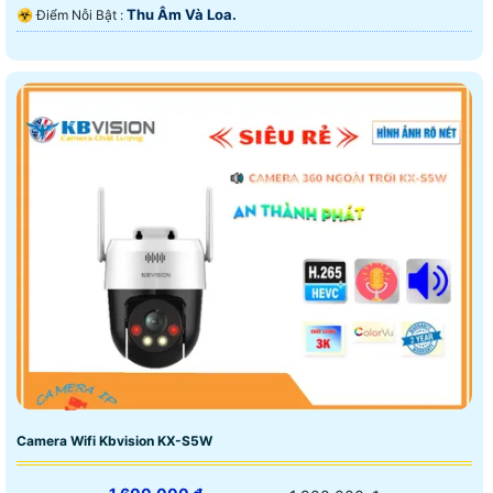
Thu Âm Và Loa.
️☣️ Điểm Nỗi Bật :
Camera Wifi Kbvision KX-S5W