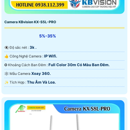
Camera KBvision KX-S5L-PRO
5%-35%
3k .
👁️‍🗨 Độ sắc nét :
IP Wifi.
👍 Công Nghệ Camera :
Full Color 30m Có Màu Ban Ðêm.
✪ Khoảng Cách Ban Đêm :
Xoay 360.
🕸️ Mẫu Camera
Thu Âm Và Loa.
️✨ Tích Hợp :