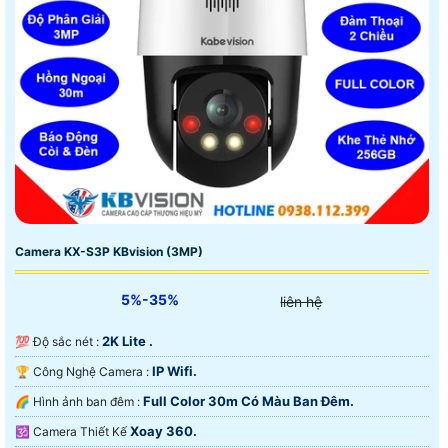
Camera KX-S3P KBvision (3MP)
5%-35%
liên hệ
2K Lite .
💯 Độ sắc nét :
IP Wifi.
🏆 Công Nghệ Camera :
Full Color 30m Có Màu Ban Ðêm.
🌈 Hình ảnh ban đêm :
Xoay 360.
🕉️ Camera Thiết Kế