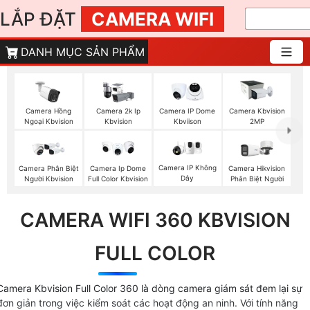
LẮP ĐẶT
CAMERA WIFI
DANH MỤC SẢN PHẨM
Camera Hồng
Camera 2k Ip
Camera IP Dome
Camera Kbvision
Ngoại Kbvision
Kbvision
Kbviison
2MP
Camera IP Không
Camera Phân Biệt
Camera Ip Dome
Camera Hikvision
Dây
Người Kbvision
Full Color Kbvision
Phân Biệt Người
CAMERA WIFI 360 KBVISION
FULL COLOR
Camera Kbvision Full Color 360 là dòng camera giám sát đem lại sự
đơn giản trong việc kiểm soát các hoạt động an ninh. Với tính năng