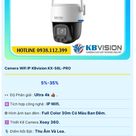
Camera Wifi IP KBvision KX-S8L-PRO
5%-35%
Ultra 4k 👍🏾 .
️👀 Độ Phân giải :
IP Wifi.
⚛️ Tích hợp công nghệ :
Full Color 30m Có Màu Ban Ðêm.
❂ Hình ảnh ban đêm :
Xoay 360.
🕉️ Thiết Kế Camera
Thu Âm Và Loa.
️🎙 Điểm Nỗi Bật :