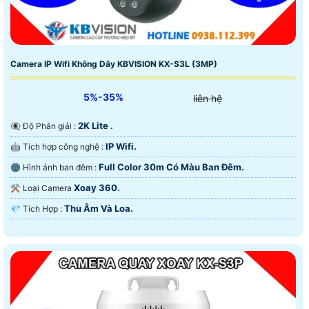
Camera IP Wifi Không Dây KBVISION KX-S3L (3MP)
5%-35%
liên hệ
2K Lite .
👁️‍🗨 Độ Phân giải :
IP Wifi.
🤖️ Tích hợp công nghệ :
Full Color 30m Có Màu Ban Ðêm.
🌚 Hình ảnh ban đêm :
Xoay 360.
⚒ Loại Camera
Thu Âm Và Loa.
️💎 Tích Hợp :