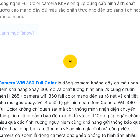
công nghệ Full Color camera Kbvision giúp cung cấp hình ảnh chất
lượng cao mang đầy đủ màu sắc chân thực nhờ đèn trợ sáng tích hợ
trên camera.
Camera Wifi 360 Full Color KBvision là sự lựa chọn lý tưởng
cho các bạn có nhu cầu giám sát ban đêm Với khả năng kế
nối không dây và xoay 360 độ, camera này cung cấp khả
năng quét toàn cảnh một cách linh hoạt và hiệu quả. Chức
năng báo động chống trộm phát hiện chuyển động và bám
Camera Wifi 360 Full Color
là dòng camera không dây có màu ban
sát đối tượng giúp bạn dễ dàng theo dõi mọi hoạt động gầ
đêm khả năng xoay 360 độ và chất lượng hình ảnh 2k cùng chuẩn
camera mà không bỏ lỡ bất kỳ sự kiện nào. Với khả năng
nén H.265+ camera wifi 360 full color mang đến sự rõ nét và chi tiết
lưu trữ dữ liệu trên thẻ nhớ tối đa 512GB và chuẩn nén
cho mọi góc quay. Với 4 chế độ ghi hình ban đêm Camera Wifi 360
Full Color không chỉ quan sát mà còn thông minh nhận diện chuyển
H.265+, camera giúp tiết kiệm băng thông và dung lượng
động. tính năng cảnh báo đèn xanh đỏ và còi 110db giúp ngăn chặn
lưu trữ mà vẫn Hoàn toàn tin cậy chất lượng hình ảnh sắc
hiệu quả các tình huống nguy hiểm cùng khả năng gửi thông báo qu
nét.
điện thoại giúp bạn an tâm hơn về an ninh gia đình và công việc.
Với những tính năng ưu việt này, Camera Wifi 360 Full Color
camera có zoom là dòng camera cho phép phóng to hình ảnh nhiều
KBvision sẽ là trợ thủ đắc lực trong việc bảo vệ ngôi nhà,