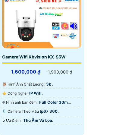
Camera Wifi Kbvision KX-S5W
1,600,000 ₫
1,900,000 ₫
3k .
🦉 Hình Ành Chất Lượng :
IP Wifi.
⚜️ Công Nghệ :
Full Color 30m
❈ Hình ảnh ban đêm :
ONVIF.
Ip67 360.
🗜️ Camera Theo Mẫu
Thu Âm Và Loa.
️➲ Ưu Điểm :