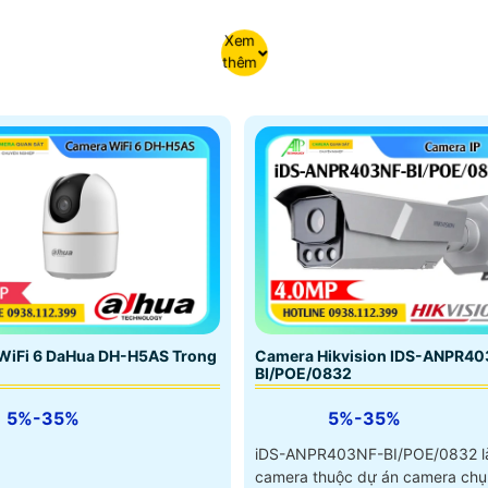
Xem
thêm
Camera Hikvision IDS-ANPR40
WiFi 6 DaHua DH-H5AS Trong
BI/POE/0832
5%-35%
5%-35%
iDS-ANPR403NF-BI/POE/0832 l
camera thuộc dự án camera chụ