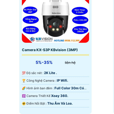
Camera KX-S3P KBvision (3MP)
5%-35%
liên hệ
2K Lite .
💯 Độ sắc nét :
IP Wifi.
🏆 Công Nghệ Camera :
Full Color 30m Có
🌈 Hình ảnh ban đêm :
Màu Ban Ðêm.
Xoay 360.
🕉️ Camera Thiết Kế
Thu Âm Và Loa.
️☣️ Điểm Nỗi Bật :