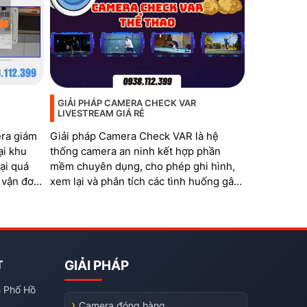
GIẢI PHÁP CAMERA CHECK VAR
LIVESTREAM GIÁ RẺ
era giám
Giải pháp Camera Check VAR là hệ
ại khu
thống camera an ninh kết hợp phần
ại quá
mềm chuyên dụng, cho phép ghi hình,
 vận đơn,
xem lại và phân tích các tình huống gây
tranh cãi trong thi đấu thể thao. Hệ
thống đặc biệt phù hợp với các bộ môn
như bóng đá mini, cầu lông, bida,
pickleball, tennis…
T
GIẢI PHÁP
h Phố Hồ
Camera đóng hàng