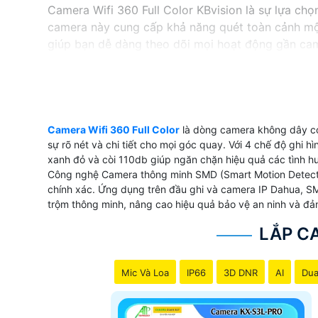
Camera Wifi 360 Full Color KBvision là sự lựa ch
camera này cung cấp khả năng quét toàn cảnh mộ
giúp bạn dễ dàng theo dõi mọi hoạt động gần came
H.265+, camera giúp tiết kiệm băng thông và dung
Với những tính năng ưu việt này, Camera Wifi 360 
Camera Wifi 360 Full Color
là dòng camera không dây có
'
sự rõ nét và chi tiết cho mọi góc quay. Với 4 chế độ ghi
xanh đỏ và còi 110db giúp ngăn chặn hiệu quả các tình h
Công nghệ Camera thông minh SMD (Smart Motion Detecti
chính xác. Ứng dụng trên đầu ghi và camera IP Dahua, S
trộm thông minh, nâng cao hiệu quả bảo vệ an ninh và đả
LẮP C
Mic Và Loa
IP66
3D DNR
AI
Dua