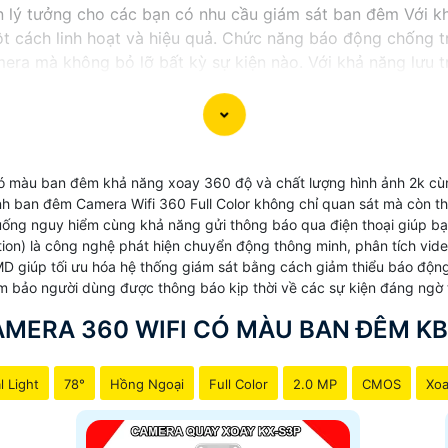
ọn lý tưởng cho các bạn có nhu cầu giám sát ban đêm Với 
t cách linh hoạt và hiệu quả. Chức năng báo động chống t
ra mà không bỏ lỡ bất kỳ sự kiện nào. Với khả năng lưu tr
 lượng lưu trữ mà vẫn Hoàn toàn tin cậy chất lượng hình ả
Full Color KBvision sẽ là trợ thủ đắc lực trong việc bảo v
 màu ban đêm khả năng xoay 360 độ và chất lượng hình ảnh 2k cùn
 hình ban đêm Camera Wifi 360 Full Color không chỉ quan sát mà còn
uống nguy hiểm cùng khả năng gửi thông báo qua điện thoại giúp bạn
on) là công nghệ phát hiện chuyển động thông minh, phân tích vid
MD giúp tối ưu hóa hệ thống giám sát bằng cách giảm thiểu báo độ
m bảo người dùng được thông báo kịp thời về các sự kiện đáng ngờ 
AMERA 360 WIFI CÓ MÀU BAN ĐÊM KB
l Light
78°
Hồng Ngoại
Full Color
2.0 MP
CMOS
Xoa