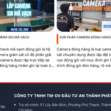
MERA SOI MÃ VẠCH
GIẢI PHÁP CAMERA ĐÓNG HÀNG
heck mã vạch đóng gói là hệ
Camera đóng hàng là loại cam
mera giám sát có độ phân giải
sát chuyên dụng được lắp đặt t
í camera được lắp trực tiếp tại
vực đóng gói với mục đích ghi l
đóng hàng nhằm ghi lại toàn bộ
trình đóng gói đơn hàng, rõ mã
 xử lý đơn và soi rõ mã QR,
quản lý khu vực đóng hàng
trên từng sản phẩm và mã vận
CÔNG TY TNHH TM-DV ĐẦU TƯ AN THÀNH PHÁ
Trụ sở chính: 51 Lũy Bán Bích, Phường Phú Thạnh, Thàn
 lắp
Chí Minh