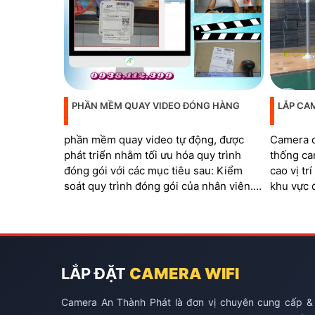
PHẦN MỀM QUAY VIDEO ĐÓNG HÀNG
LẮP CA
phần mềm quay video tự động, được
Camera c
phát triển nhằm tối ưu hóa quy trình
thống ca
đóng gói với các mục tiêu sau: Kiểm
cao vị tr
soát quy trình đóng gói của nhân viên.
khu vực 
Đáp ứng các tiêu chuẩn của sàn thương
quá trình
mại điện tử. Ngăn chặn các trường hợp
barcode 
khách hàng hoàn trả hàng hóa không
đơn
đúng sản phẩm
LẮP ĐẶT
CAMERA WIFI
Camera An Thành Phát là đơn vị chuyên cung cấp &