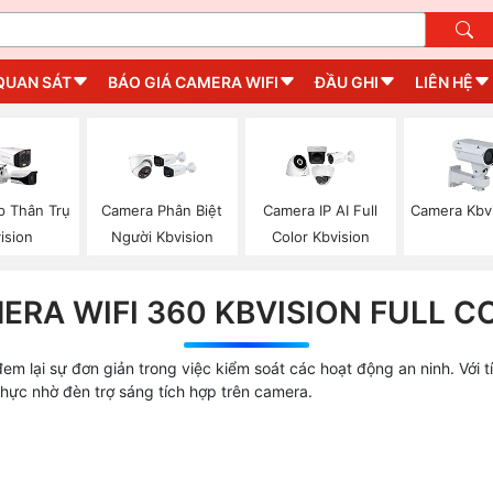
QUAN SÁT
BÁO GIÁ CAMERA WIFI
ĐẦU GHI
LIÊN HỆ
p Thân Trụ
Camera Phân Biệt
Camera IP AI Full
Camera Kbv
ision
Người Kbvision
Color Kbvision
ERA WIFI 360 KBVISION FULL C
em lại sự đơn giản trong việc kiểm soát các hoạt động an ninh. Với 
ực nhờ đèn trợ sáng tích hợp trên camera.