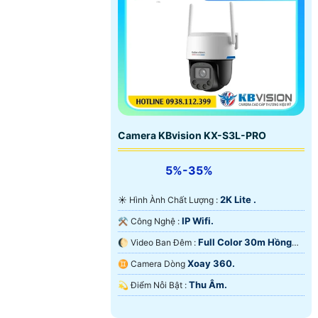
Camera KBvision KX-S3L-PRO
5%-35%
2K Lite .
☀️ Hình Ành Chất Lượng :
IP Wifi.
⚒ Công Nghệ :
Full Color 30m Hồng
🌔 Video Ban Đêm :
Ngoại SMD.
Xoay 360.
♊ Camera Dòng
Thu Âm.
️💫 Điểm Nỗi Bật :