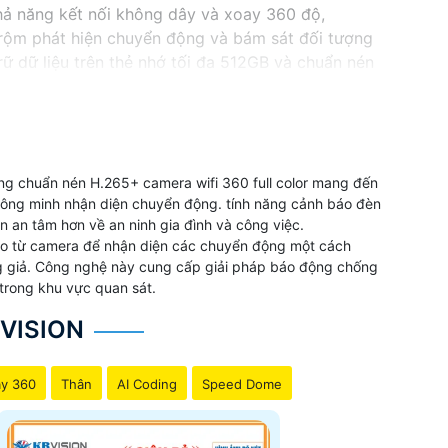
khả năng kết nối không dây và xoay 360 độ,
rộm phát hiện chuyển động và bám sát đối tượng
ữ dữ liệu trên thẻ nhớ tối đa 512GB và chuẩn nén
nh sắc nét.
ệ ngôi nhà, văn phòng hoặc cửa hàng của bạn.
g chuẩn nén H.265+ camera wifi 360 full color mang đến
 thông minh nhận diện chuyển động. tính năng cảnh báo đèn
 an tâm hơn về an ninh gia đình và công việc.
eo từ camera để nhận diện các chuyển động một cách
ng giả. Công nghệ này cung cấp giải pháp báo động chống
trong khu vực quan sát.
VISION
y 360
Thân
AI Coding
Speed Dome