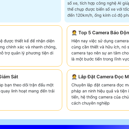
số xe, tích hợp công nghệ AI giú
thể chụp được biển số xe với tốc
đến 120km/h, ống kính có độ phâ
4
🤵 Top 5 Camera Báo Độn
ệ được thiết kế để nhận diện
Hiện nay việc sử dụng camera
dạng chính xác và nhanh chóng,
cùng cần thiết và hữu ích, nó 
hỗ trợ quản lý phương tiện di
camera tạo nên sự an tâm ch
là một bước tiến trong lĩnh vự
Giám Sát
🤵 Lắp Đặt Camera Đọc 
p bạn theo dõi trận đấu một
Chuyên lắp đặt camera đọc mà
 quay linh hoạt mang đến trải
pháp an ninh hiệu quả và tiện
tiến, hệ thống camera của chú
cách chuyên nghiệp