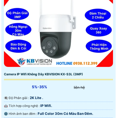
Camera IP Wifi Không Dây KBVISION KX-S3L (3MP)
5%-35%
liên hệ
2K Lite .
👁️‍🗨 Độ Phân giải :
IP Wifi.
🤖️ Tích hợp công nghệ :
Full Color 30m Có Màu Ban Ðêm.
🌚 Hình ảnh ban đêm :