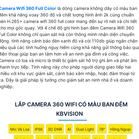
năng báo động chống trộm phát hiện chuyển động và bám
Camera Wifi 360 Full Color
là dòng camera không dây có màu ban
sát đối tượng giúp bạn dễ dàng theo dõi mọi hoạt động gầ
đêm khả năng xoay 360 độ và chất lượng hình ảnh 2k cùng chuẩn
camera mà không bỏ lỡ bất kỳ sự kiện nào. Với khả năng
nén H.265+ camera wifi 360 full color mang đến sự rõ nét và chi tiết
lưu trữ dữ liệu trên thẻ nhớ tối đa 512GB và chuẩn nén
cho mọi góc quay. Với 4 chế độ ghi hình ban đêm Camera Wifi 360
Full Color không chỉ quan sát mà còn thông minh nhận diện chuyển
H.265+, camera giúp tiết kiệm băng thông và dung lượng
động. tính năng cảnh báo đèn xanh đỏ và còi 110db giúp ngăn chặn
lưu trữ mà vẫn Hoàn toàn tin cậy chất lượng hình ảnh sắc
hiệu quả các tình huống nguy hiểm cùng khả năng gửi thông báo qu
nét.
điện thoại giúp bạn an tâm hơn về an ninh gia đình và công việc.
Với những tính năng ưu việt này, Camera Wifi 360 Full Color
Camera có loa và micro là thiết bị giám sát hỗ trợ ghi âm và phát âm
KBvision sẽ là trợ thủ đắc lực trong việc bảo vệ ngôi nhà,
thanh trực tiếp. Tính năng này cho phép người dùng giao tiếp hai
văn phòng hoặc cửa hàng của bạn.
chiều với khu vực giám sát, cảnh báo xâm nhập, hoặc đàm thoại từ
xa. Đây là giải pháp lý tưởng cho giám sát an ninh nhà ở và doanh
nghiệp.
LẮP CAMERA 360 WIFI CÓ MÀU BAN ĐÊM
KBVISION
Mic Và Loa
IP66
3D DNR
AI
Dual Light
78°
Hồng Ngoại