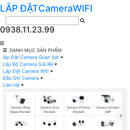
LẮP ĐẶT
Camera
WIFI
0938.11.23.99
DANH MỤC
SẢN PHẨM
lắp Đặt Camera Quan Sát
Lắp Bộ Camera Giá Rẻ
Lắp Đặt Camera Wifi
Đầu Ghi Camera
Liên Hệ
Camera Hồng
Camera 2k Ip
Camera IP Dome
Camera Kbvision
Ngoại Kbvision
Kbvision
Kbviison
2MP