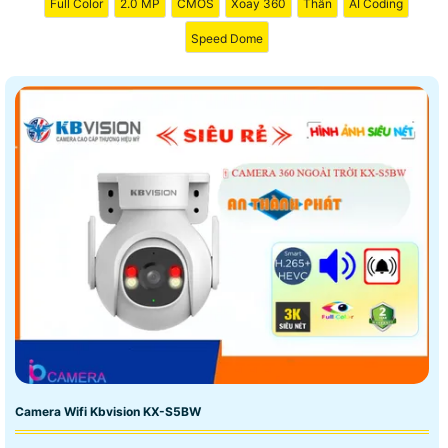
Full Color
2.0 MP
CMOS
Xoay 360
Thân
AI Coding
Speed Dome
Camera Wifi Kbvision KX-S5BW