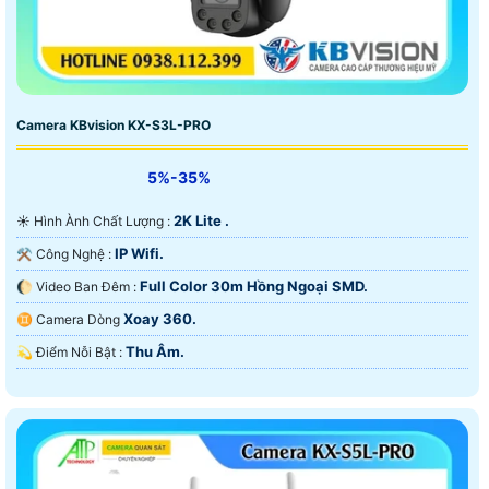
Camera KBvision KX-S3L-PRO
5%-35%
2K Lite .
☀️ Hình Ành Chất Lượng :
IP Wifi.
⚒ Công Nghệ :
Full Color 30m Hồng Ngoại SMD.
🌔 Video Ban Đêm :
Xoay 360.
♊ Camera Dòng
Thu Âm.
️💫 Điểm Nỗi Bật :