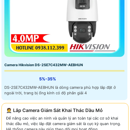
Camera Hikvision DS-2SE7C432MW-AEBHUN
5%-35%
DS-2SE7C432MW-AEBHUN là dòng camera phù hợp lắp đặt ở
ngoài trời, trang bị ống kính có độ phân giải 4
🤵 Lắp Camera Giám Sát Khai Thác Dầu Mỏ
Để nâng cao việc an ninh và quản lý an toàn tại các cơ sở khai
thác dầu mỏ, việc lắp đặt camera giám sát là cực kỳ quan trọng.
Hệ thống camera này giúp theo dõi mọi hoạt động...