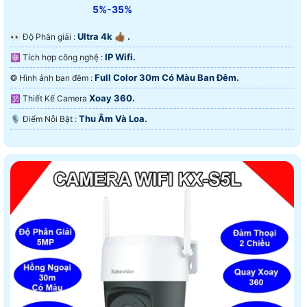
5%-35%
Ultra 4k 👍🏾 .
️👀 Độ Phân giải :
IP Wifi.
⚛️ Tích hợp công nghệ :
Full Color 30m Có Màu Ban Ðêm.
❂ Hình ảnh ban đêm :
Xoay 360.
🕉️ Thiết Kế Camera
Thu Âm Và Loa.
️🎙 Điểm Nỗi Bật :