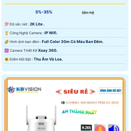
5%-35%
liên hệ
2K Lite .
💯 Độ sắc nét :
IP Wifi.
🏆 Công Nghệ Camera :
Full Color 30m Có Màu Ban Ðêm.
🌈 Hình ảnh ban đêm :
Xoay 360.
🕉️ Camera Thiết Kế
Thu Âm Và Loa.
️☣️ Điểm Nỗi Bật :