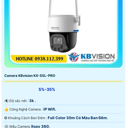
Camera KBvision KX-S5L-PRO
5%-35%
3k .
👁️‍🗨 Độ sắc nét :
IP Wifi.
👍 Công Nghệ Camera :
Full Color 30m Có Màu Ban Ðêm.
✪ Khoảng Cách Ban Đêm :
Xoay 360.
🕸️ Mẫu Camera