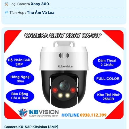
Xoay 360.
⚒ Loại Camera
Thu Âm Và Loa.
️💎 Tích Hợp :
Camera KX-S3P KBvision (3MP)