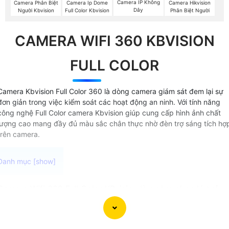
Camera IP Không
Camera Phân Biệt
Camera Ip Dome
Camera Hikvision
Dây
Người Kbvision
Full Color Kbvision
Phân Biệt Người
CAMERA WIFI 360 KBVISION
FULL COLOR
Camera Kbvision Full Color 360 là dòng camera giám sát đem lại sự
đơn giản trong việc kiểm soát các hoạt động an ninh. Với tính năng
công nghệ Full Color camera Kbvision giúp cung cấp hình ảnh chất
lượng cao mang đầy đủ màu sắc chân thực nhờ đèn trợ sáng tích hợ
trên camera.
Camera Wifi 360 Full Color KBvision là sự lựa chọn lý tưởng
cho các bạn có nhu cầu giám sát ban đêm Với khả năng kế
nối không dây và xoay 360 độ, camera này cung cấp khả
năng quét toàn cảnh một cách linh hoạt và hiệu quả. Chức