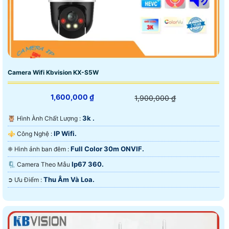
Camera Wifi Kbvision KX-S5W
1,600,000 ₫
1,900,000 ₫
3k .
🦉 Hình Ành Chất Lượng :
IP Wifi.
⚜️ Công Nghệ :
Full Color 30m ONVIF.
❈ Hình ảnh ban đêm :
Ip67 360.
🗜️ Camera Theo Mẫu
Thu Âm Và Loa.
️➲ Ưu Điểm :