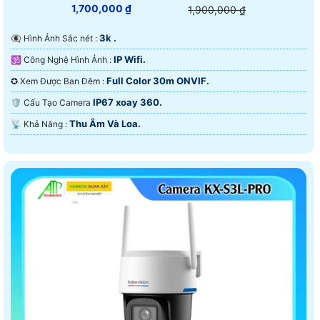
1,700,000 ₫
1,900,000 ₫
3k .
👁️‍🗨 Hình Ảnh Sắc nét :
IP Wifi.
🕉️ Công Nghệ Hình Ảnh :
Full Color 30m ONVIF.
✪ Xem Được Ban Đêm :
IP67 xoay 360.
🛡 Cấu Tạo Camera
Thu Âm Và Loa.
️📡 Khả Năng :