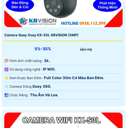
Camera Quay Xoay KX-S5L KBVISION (5MP)
5%-35%
liên hệ
3k .
💯 Hình ảnh chất lượng :
IP Wifi.
🕉️ Sử dụng công nghệ :
Full Color 30m Có Màu Ban Ðêm.
⭐ Xem Được Ban Đêm :
Xoay 360.
❄ Camera Dòng
Thu Âm Và Loa.
️🛃 Chức Năng :