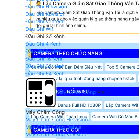
🤵 Lắp Camera Giám Sát Giao Thông Vận T
Đầu Ghi Hikvision
Lắp Camera Giám Sát Giao Thông Vận Tải là dịch v
Đầu Ghi Kbvision
và hiệu quả cho việc quản lý giao thông hàng ngà
Đầu Ghi Vantech
dõi ghi lại hình ảnh chính...
Đầu Ghi Wifi
Đầu Ghi Số Kênh
Đầu Ghi 4 Kênh
Đầu Ghi 8 Kênh
CAMERA THEO CHỨC NĂNG
Đầu Ghi 16 Kênh
Đầu Ghi 32 Kênh
Camera Có Màu Ban Đêm Siêu Nét
Top 5 Camera 2
Đầu Ghi 64 Kênh
camera quay lại quá trình đóng hàng shopee tiktok
CAMERA KẾT NỐI WIFI
Máy Chấm Công
Camera Wifii Dahua Full HD 1080P
Lắp Camera Wif
Máy Chấm Công
Lắp Camera Wifi Thân Imou
Camera Wifi Có Màu 
Máy Chấm Công Hikvision
Máy Chấm Công Dahua
CAMERA THEO GÓI
Máy Chấm Công Kbvision