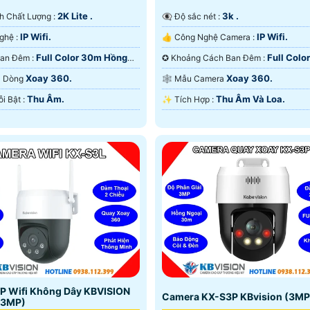
2K Lite .
3k .
Ành Chất Lượng :
👁️‍🗨 Độ sắc nét :
IP Wifi.
IP Wifi.
⚒ Công Nghệ :
👍 Công Nghệ Camera :
Full Color 30m Hồng
Full Colo
🌔 Video Ban Đêm :
✪ Khoảng Cách Ban Đêm :
D.
Có Màu Ban Ðêm.
Xoay 360.
Xoay 360.
ra Dòng
🕸️ Mẫu Camera
Thu Âm.
Thu Âm Và Loa.
️💫 Điểm Nỗi Bật :
️✨ Tích Hợp :
P Wifi Không Dây KBVISION
Camera KX-S3P KBvision (3MP
(3MP)