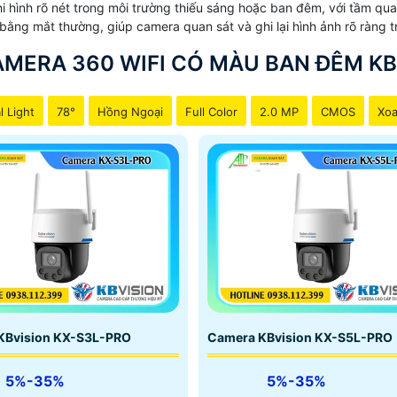
i hình rõ nét trong môi trường thiếu sáng hoặc ban đêm, với tầm q
ằng mắt thường, giúp camera quan sát và ghi lại hình ảnh rõ ràng t
AMERA 360 WIFI CÓ MÀU BAN ĐÊM KB
l Light
78°
Hồng Ngoại
Full Color
2.0 MP
CMOS
Xoa
KBvision KX-S3L-PRO
Camera KBvision KX-S5L-PRO
5%-35%
5%-35%