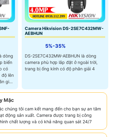
3NF-
Camera Hikvision DS-2SE7C432MW-
AEBHUN
5%-35%
à dòng
DS-2SE7C432MW-AEBHUN là dòng
p biển
camera phù hợp lắp đặt ở ngoài trời,
p có
trang bị ống kính có độ phân giải 4
 độ lên
n giải
y Mặc
c chúng tôi cam kết mang đến cho bạn sự an tâm
hoạt động sản xuất. Camera được trang bị công
i hình chất lượng và có khả năng quan sát 24/7