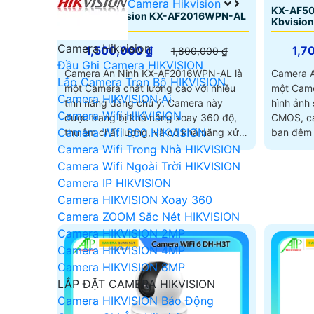
Camera Hikvision
KX-AF50
Camera Kbvision KX-AF2016WPN-AL
Kbvision
Camera Hikvision
1,500,000 ₫
1,7
1,800,000 ₫
Đầu Ghi Camera HIKVISION
Camera An Ninh KX-AF2016WPN-AL là
Camera 
Lắp Camera Trọn Bộ HIKVISION
một Camera chất lượng cao với nhiều
một Came
Camera HIKVISION Ai
tính năng đáng chú ý. Camera này
hình ảnh sắt nét. Với
Camera Wifi HIKVISION
được trang bị khả năng xoay 360 độ,
CMOS, ca
Camera Wifi 360 HIKVISION
thu âm chất lượng, và có khả năng xử
ban đêm 
lý hình ảnh vượt trội
khoảng 
Camera Wifi Trong Nhà HIKVISION
Camera Wifi Ngoài Trời HIKVISION
Camera IP HIKVISION
Camera HIKVISION Xoay 360
Camera ZOOM Sắc Nét HIKVISION
Camera HIKVISION 2MP
Camera HIKVISION 4MP
Camera HIKVISION 8MP
LẮP ĐẶT CAMERA HIKVISION
Camera HIKVISION Báo Động