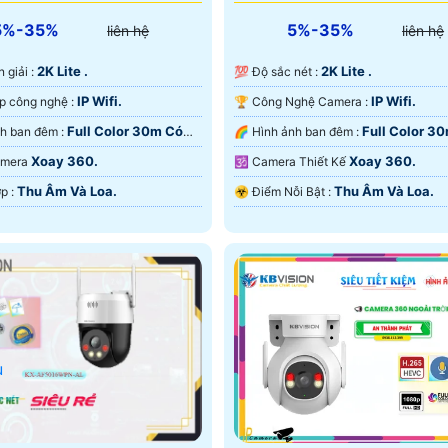
5%-35%
5%-35%
liên hệ
liên hệ
2K Lite .
2K Lite .
hân giải :
💯 Độ sắc nét :
IP Wifi.
IP Wifi.
🤖️ Tích hợp công nghệ :
🏆 Công Nghệ Camera :
Full Color 30m Có
Full Color 3
🌚 Hình ảnh ban đêm :
🌈 Hình ảnh ban đêm :
 Ðêm.
Màu Ban Ðêm.
Xoay 360.
Xoay 360.
Camera
🕉️ Camera Thiết Kế
Thu Âm Và Loa.
Thu Âm Và Loa.
️💎 Tích Hợp :
️☣️ Điểm Nỗi Bật :
u