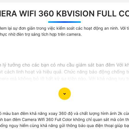
ERA WIFI 360 KBVISION FULL C
em lại sự đơn giản trong việc kiểm soát các hoạt động an ninh. Với 
ực nhờ đèn trợ sáng tích hợp trên camera.
ọn lý tưởng cho các bạn có nhu cầu giám sát ban đêm Với 
t cách linh hoạt và hiệu quả. Chức năng báo động chống t
ra mà không bỏ lỡ bất kỳ sự kiện nào. Với khả năng lưu tr
 lượng lưu trữ mà vẫn Hoàn toàn tin cậy chất lượng hình ả
Full Color KBvision sẽ là trợ thủ đắc lực trong việc bảo v
 màu ban đêm khả năng xoay 360 độ và chất lượng hình ảnh 2k cùn
 hình ban đêm Camera Wifi 360 Full Color không chỉ quan sát mà còn
uống nguy hiểm cùng khả năng gửi thông báo qua điện thoại giúp bạn