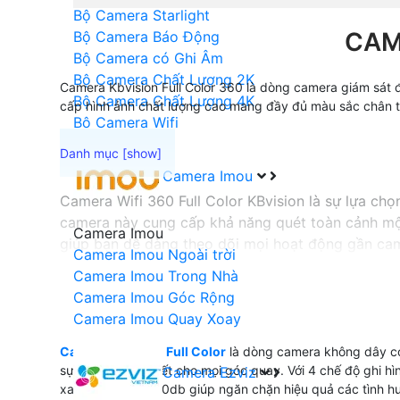
Bộ Camera Starlight
CAM
Bộ Camera Báo Động
Bộ Camera có Ghi Âm
Bộ Camera Chất Lượng 2K
Camera Kbvision Full Color 360 là dòng camera giám sát đ
Bộ Camera Chất Lượng 4K
cấp hình ảnh chất lượng cao mang đầy đủ màu sắc chân th
Bộ Camera Wifi
Camera Imou
Camera Wifi 360 Full Color KBvision là sự lựa ch
camera này cung cấp khả năng quét toàn cảnh mộ
Camera Imou
giúp bạn dễ dàng theo dõi mọi hoạt động gần came
Camera Imou Ngoài trời
H.265+, camera giúp tiết kiệm băng thông và dung
Camera Imou Trong Nhà
Với những tính năng ưu việt này, Camera Wifi 360 
Camera Imou Góc Rộng
Camera Imou Quay Xoay
Camera Wifi 360 Full Color
là dòng camera không dây có
'
sự rõ nét và chi tiết cho mọi góc quay. Với 4 chế độ ghi
Camera Ezviz
xanh đỏ và còi 110db giúp ngăn chặn hiệu quả các tình h