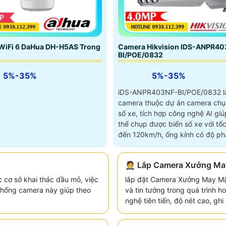
Camera Hikvision IDS-ANPR40
WiFi 6 DaHua DH-H5AS Trong
BI/POE/0832
5%-35%
5%-35%
iDS-ANPR403NF-BI/POE/0832 l
camera thuộc dự án camera chụ
số xe, tích hợp công nghệ AI giú
thể chụp được biển số xe với tốc
đến 120km/h, ống kính có độ phâ
4
🤵 Lắp Camera Xưởng Ma
c cơ sở khai thác dầu mỏ, việc
lắp đặt Camera Xưởng May Mặ
 thống camera này giúp theo
và tin tưởng trong quá trình 
nghệ tiên tiến, độ nét cao, gh