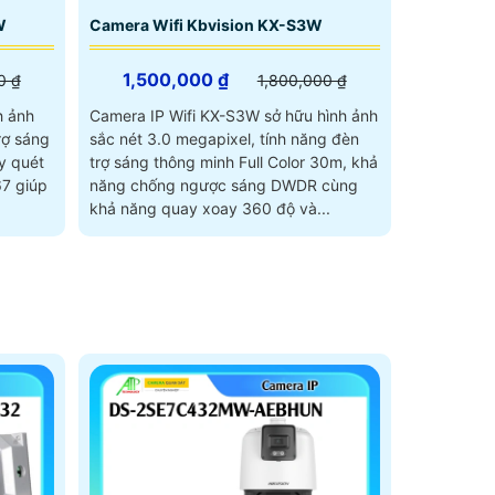
W
Camera Wifi Kbvision KX-S3W
1,500,000 ₫
0 ₫
1,800,000 ₫
h ảnh
Camera IP Wifi KX-S3W sở hữu hình ảnh
rợ sáng
sắc nét 3.0 megapixel, tính năng đèn
y quét
trợ sáng thông minh Full Color 30m, khả
7 giúp
năng chống ngược sáng DWDR cùng
.
khả năng quay xoay 360 độ và...