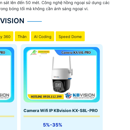
uan sát lên đến 50 mét. Công nghệ hồng ngoại sử dụng các
rong bóng tối mà không cần ánh sáng ngoại vi.
VISION
y 360
Thân
AI Coding
Speed Dome
Camera Wifi IP KBvision KX-S8L-PRO
5%-35%