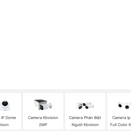
 IP Dome
Camera Kbvision
Camera Phân Biệt
Camera I
iison
2MP
Người Kbvision
Full Color 