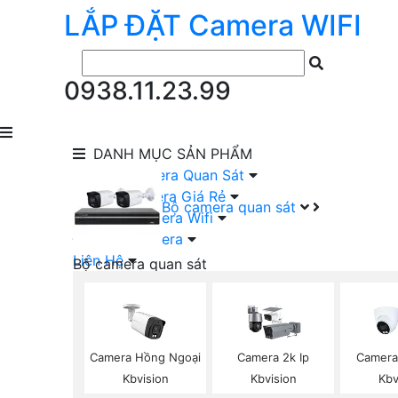
LẮP ĐẶT
Camera
WIFI
0938.11.23.99
DANH MỤC
SẢN PHẨM
lắp Đặt Camera Quan Sát
Lắp Bộ Camera Giá Rẻ
Bộ camera quan sát
Lắp Đặt Camera Wifi
Đầu Ghi Camera
Liên Hệ
Bộ camera quan sát
Camera HIKVISION Trọn Bộ
Camera KBVISION Trọn Bộ
Camera DAHUA Trọn Bộ
Camera giá Rẻ Trọn Bộ
Camera Hồng Ngoại
Camera 2k Ip
Camera
Bộ Camera Nên Dùng
Kbvision
Kbvision
Kbv
Bộ Camera Có Màu Ban Đêm