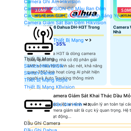
Camera Ghi Âm Hikvision
Camera HIKVISION Có Màu Ban Đêm
Camera Quan Sát Có Màu Khi Ánh Sáng Yếu
Camera Giám Sát Ban Đêm Hikvision
Camera WiFi 6 Dahua DH-H3T Trong
Camera 
Nhà
Nhà
Thiết Bị Mạng
5%-35%
Camera Dahua H3T là dòng camera
Thiết Bị Mạng
quay quét trong nhà có độ phân giải
Switch HIKVISION
3MP sở hữu hình ảnh sắc nét, khả năng
quay 355° linh hoạt cùng AI phát hiện
Switch Dahua
người và Auto Tracking thông minh
Thiết Bị Mạng Ruijie
Thiết Bị Mạng KBvision
🤵 Lắp Camera Giám Sát Khai Thác Dầu Mỏ
Để nâng cao việc an ninh và quản lý an toàn tại cá
Đầu Ghi Hình
lắp đặt camera giám sát là cực kỳ quan trọng. Hệ
dõi mọi hoạt động...
Đầu Ghi Camera
Đầu Ghi Dahua