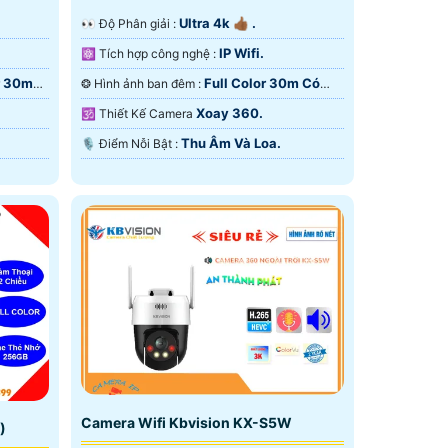
Ultra 4k 👍🏾 .
️👀 Độ Phân giải :
IP Wifi.
⚛️ Tích hợp công nghệ :
r 30m
Full Color 30m Có
❂ Hình ảnh ban đêm :
Màu Ban Ðêm.
Xoay 360.
🕉️ Thiết Kế Camera
Thu Âm Và Loa.
️🎙 Điểm Nỗi Bật :
Camera Wifi Kbvision KX-S5W
)