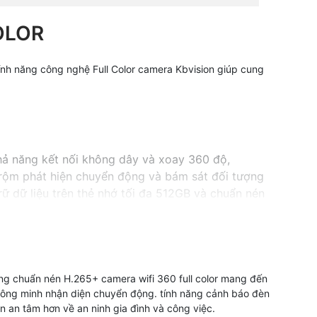
OLOR
tính năng công nghệ Full Color camera Kbvision giúp cung
khả năng kết nối không dây và xoay 360 độ,
rộm phát hiện chuyển động và bám sát đối tượng
ữ dữ liệu trên thẻ nhớ tối đa 512GB và chuẩn nén
nh sắc nét.
ệ ngôi nhà, văn phòng hoặc cửa hàng của bạn.
g chuẩn nén H.265+ camera wifi 360 full color mang đến
 thông minh nhận diện chuyển động. tính năng cảnh báo đèn
 an tâm hơn về an ninh gia đình và công việc.