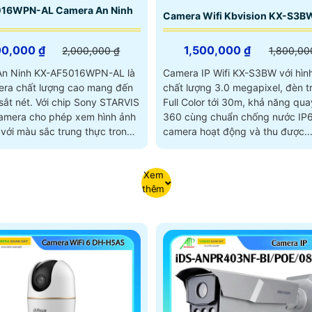
16WPN-AL Camera An Ninh
Camera Wifi Kbvision KX-S3B
00,000 ₫
1,500,000 ₫
2,000,000 ₫
1,800,00
An Ninh KX-AF5016WPN-AL là
Camera IP Wifi KX-S3BW với hìn
ra chất lượng cao mang đến
chất lượng 3.0 megapixel, đèn t
 chip Sony STARVIS
Full Color tới 30m, khả năng qua
mera cho phép xem hình ảnh
360 cùng chuẩn chống nước IP6
với màu sắc trung thực trong
camera hoạt động và thu được..
cách 30m
Xem
thêm