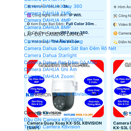
Camera DAHUA Xoay 360
3k .
👁️‍🗨 Hình Ảnh Sắc nét :
☀️ Hình 
Camera DAHUA 2MP
IP Wifi.
🕉️ Công Nghệ Hình Ảnh :
Camera DAHUA 4MP
Full Color 30m
✪ Xem Được Ban Đêm :
Camera DAHUA 8MP
ONVIF.
Ngoại SM
IP67 xoay 360.
🛡 Cấu Tạo Camera
♊ Came
LẮP ĐẶT CAMERA DAHUA
Camera DAHUA Báo Động
Thu Âm Và Loa.
️📡 Khả Năng :
Camera Dahua Quan Sát Ban Đêm Rõ Nét
Camera Dahua Starlight
Camera Dahua Ban Đêm Có Màu
Camera DAHUA Ghi Âm
Camera DAHUA Zoom
Camera Kbvision
Camera Kbvision
Đầu Ghi Camera KBVISION
Camera Quay Xoay KX-S5L KBVISION
Camera I
Trọn Bộ Camera KBvision
(5MP)
KX-S3L 