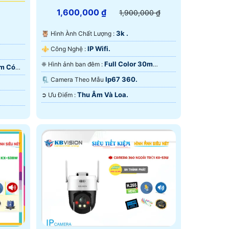
1,600,000 ₫
1,900,000 ₫
3k .
🦉 Hình Ành Chất Lượng :
IP Wifi.
⚜️ Công Nghệ :
Full Color 30m
❈ Hình ảnh ban đêm :
0m Có
ONVIF.
Ip67 360.
🗜️ Camera Theo Mẫu
Thu Âm Và Loa.
️➲ Ưu Điểm :