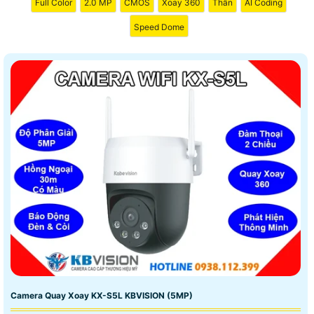
Full Color
2.0 MP
CMOS
Xoay 360
Thân
AI Coding
Speed Dome
Camera Quay Xoay KX-S5L KBVISION (5MP)