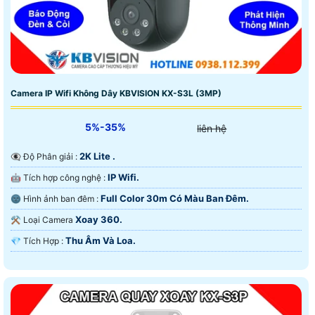
Camera IP Wifi Không Dây KBVISION KX-S3L (3MP)
5%-35%
liên hệ
2K Lite .
👁️‍🗨 Độ Phân giải :
IP Wifi.
🤖️ Tích hợp công nghệ :
Full Color 30m Có Màu Ban Ðêm.
🌚 Hình ảnh ban đêm :
Xoay 360.
⚒ Loại Camera
Thu Âm Và Loa.
️💎 Tích Hợp :