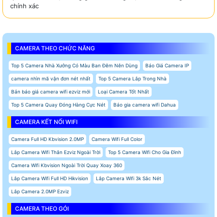
chính xác
CAMERA THEO CHỨC NĂNG
Top 5 Camera Nhà Xưởng Có Màu Ban Đêm Nên Dùng
Báo Giá Camera IP
camera nhìn mã vận đơn nét nhất
Top 5 Camera Lắp Trong Nhà
Bản báo giá camera wifi ezviz mới
Loại Camera Tốt Nhất
Top 5 Camera Quay Đóng Hàng Cực Nét
Báo gia camera wifi Dahua
CAMERA KẾT NỐI WIFI
Camera Full HD Kbvision 2.0MP
Camera Wifi Full Color
Lắp Camera Wifi Thân Ezviz Ngoài Trời
Top 5 Camera Wifi Cho Gia Đình
Camera Wifi Kbvision Ngoài Trời Quay Xoay 360
Lắp Camera Wifi Full HD Hikvision
Lắp Camera Wifi 3k Sắc Nét
Lắp Camera 2.0MP Ezviz
CAMERA THEO GÓI