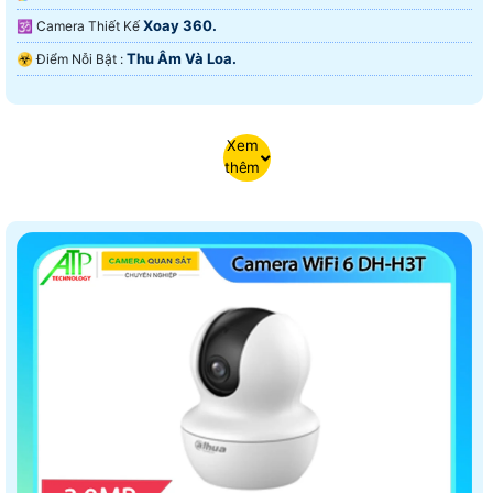
Xoay 360.
🕉️ Camera Thiết Kế
Thu Âm Và Loa.
️☣️ Điểm Nỗi Bật :
Xem
thêm