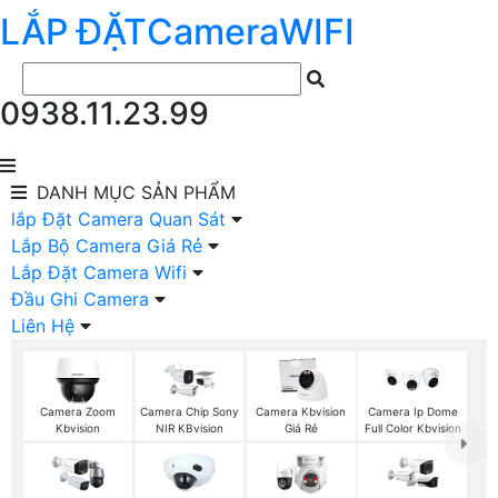
LẮP ĐẶT
Camera
WIFI
0938.11.23.99
DANH MỤC
SẢN PHẨM
lắp Đặt Camera Quan Sát
Lắp Bộ Camera Giá Rẻ
Lắp Đặt Camera Wifi
Đầu Ghi Camera
Liên Hệ
Camera Zoom
Camera Chip Sony
Camera Kbvision
Camera Ip Dome
Kbvision
NIR KBvision
Giá Rẻ
Full Color Kbvision