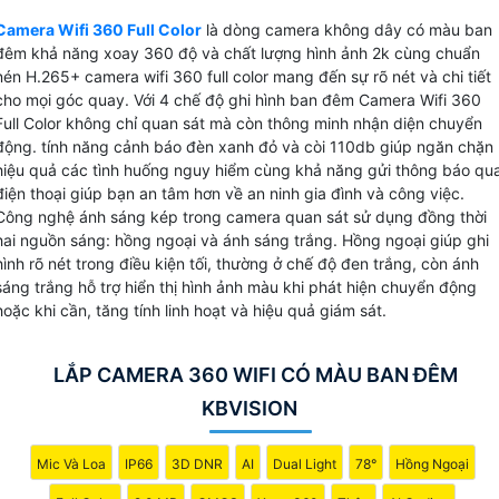
năng báo động chống trộm phát hiện chuyển động và bám
Camera Wifi 360 Full Color
là dòng camera không dây có màu ban
sát đối tượng giúp bạn dễ dàng theo dõi mọi hoạt động gầ
đêm khả năng xoay 360 độ và chất lượng hình ảnh 2k cùng chuẩn
camera mà không bỏ lỡ bất kỳ sự kiện nào. Với khả năng
nén H.265+ camera wifi 360 full color mang đến sự rõ nét và chi tiết
lưu trữ dữ liệu trên thẻ nhớ tối đa 512GB và chuẩn nén
cho mọi góc quay. Với 4 chế độ ghi hình ban đêm Camera Wifi 360
Full Color không chỉ quan sát mà còn thông minh nhận diện chuyển
H.265+, camera giúp tiết kiệm băng thông và dung lượng
động. tính năng cảnh báo đèn xanh đỏ và còi 110db giúp ngăn chặn
lưu trữ mà vẫn Hoàn toàn tin cậy chất lượng hình ảnh sắc
hiệu quả các tình huống nguy hiểm cùng khả năng gửi thông báo qu
nét.
điện thoại giúp bạn an tâm hơn về an ninh gia đình và công việc.
Với những tính năng ưu việt này, Camera Wifi 360 Full Color
Công nghệ ánh sáng kép trong camera quan sát sử dụng đồng thời
KBvision sẽ là trợ thủ đắc lực trong việc bảo vệ ngôi nhà,
hai nguồn sáng: hồng ngoại và ánh sáng trắng. Hồng ngoại giúp ghi
văn phòng hoặc cửa hàng của bạn.
hình rõ nét trong điều kiện tối, thường ở chế độ đen trắng, còn ánh
sáng trắng hỗ trợ hiển thị hình ảnh màu khi phát hiện chuyển động
hoặc khi cần, tăng tính linh hoạt và hiệu quả giám sát.
LẮP CAMERA 360 WIFI CÓ MÀU BAN ĐÊM
KBVISION
Mic Và Loa
IP66
3D DNR
AI
Dual Light
78°
Hồng Ngoại