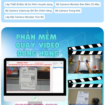
Lắp Thiết Bị Bảo Vệ An Ninh chuyên dụng
Bộ Camera Hikvision Ban Đêm Có Màu
Bộ Camera Visioncop Ghi Âm Chính hãng
Bộ Camera Trong Nhà
Lắp Đặt Camera Hikvision Trọn Bộ