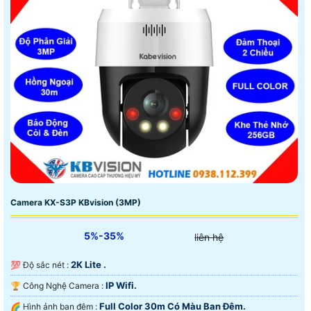
Camera KX-S3P KBvision (3MP)
5%-35%
liên hệ
2K Lite .
💯 Độ sắc nét :
IP Wifi.
🏆 Công Nghệ Camera :
Full Color 30m Có Màu Ban Ðêm.
🌈 Hình ảnh ban đêm :