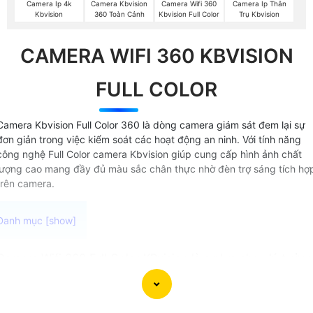
Camera Ip 4k
Camera Kbvision
Camera Wifi 360
Camera Ip Thân
Kbvision
360 Toàn Cảnh
Kbvision Full Color
Trụ Kbvision
CAMERA WIFI 360 KBVISION
FULL COLOR
Camera Kbvision Full Color 360 là dòng camera giám sát đem lại sự
đơn giản trong việc kiểm soát các hoạt động an ninh. Với tính năng
công nghệ Full Color camera Kbvision giúp cung cấp hình ảnh chất
lượng cao mang đầy đủ màu sắc chân thực nhờ đèn trợ sáng tích hợ
trên camera.
Camera Wifi 360 Full Color KBvision là sự lựa chọn lý tưởng
cho các bạn có nhu cầu giám sát ban đêm Với khả năng kế
nối không dây và xoay 360 độ, camera này cung cấp khả
năng quét toàn cảnh một cách linh hoạt và hiệu quả. Chức