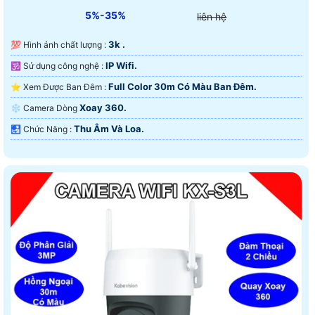
5%-35%
liên hệ
3k .
💯 Hình ảnh chất lượng :
IP Wifi.
🕉️ Sử dụng công nghệ :
Full Color 30m Có Màu Ban Ðêm.
⭐ Xem Được Ban Đêm :
Xoay 360.
❄ Camera Dòng
Thu Âm Và Loa.
️🛃 Chức Năng :