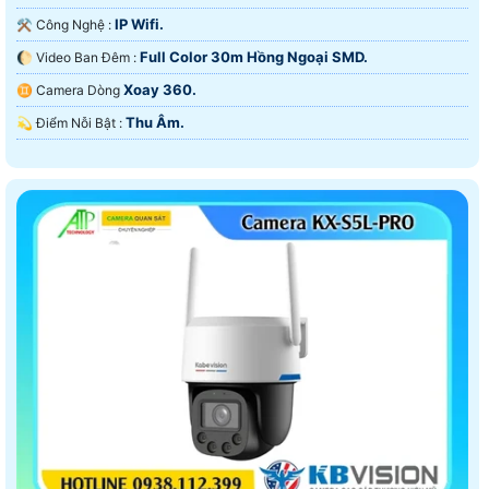
IP Wifi.
⚒ Công Nghệ :
Full Color 30m Hồng Ngoại SMD.
🌔 Video Ban Đêm :
Xoay 360.
♊ Camera Dòng
Thu Âm.
️💫 Điểm Nỗi Bật :