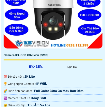
Camera KX-S3P KBvision (3MP)
5%-35%
liên hệ
2K Lite .
💯 Độ sắc nét :
IP Wifi.
🏆 Công Nghệ Camera :
Full Color 30m Có Màu Ban Ðêm.
🌈 Hình ảnh ban đêm :
Xoay 360.
🕉️ Camera Thiết Kế
Thu Âm Và Loa.
️☣️ Điểm Nỗi Bật :