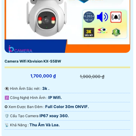
Camera Wifi Kbvision KX-S5BW
1,700,000 ₫
1,900,000 ₫
3k .
👁️‍🗨 Hình Ảnh Sắc nét :
IP Wifi.
🕉️ Công Nghệ Hình Ảnh :
Full Color 30m ONVIF.
✪ Xem Được Ban Đêm :
IP67 xoay 360.
🛡 Cấu Tạo Camera
Thu Âm Và Loa.
️📡 Khả Năng :