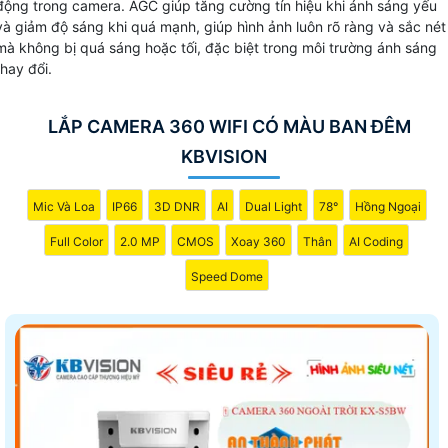
động trong camera. AGC giúp tăng cường tín hiệu khi ánh sáng yếu
văn phòng hoặc cửa hàng của bạn.
và giảm độ sáng khi quá mạnh, giúp hình ảnh luôn rõ ràng và sắc nét
mà không bị quá sáng hoặc tối, đặc biệt trong môi trường ánh sáng
thay đổi.
LẮP CAMERA 360 WIFI CÓ MÀU BAN ĐÊM
KBVISION
Mic Và Loa
IP66
3D DNR
AI
Dual Light
78°
Hồng Ngoại
Full Color
2.0 MP
CMOS
Xoay 360
Thân
AI Coding
Speed Dome