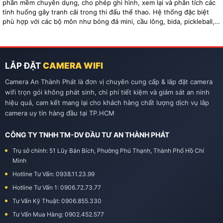
phần mềm chuyên dụng, cho phép ghi hình, xem lại và phân tích các
tình huống gây tranh cãi trong thi đấu thể thao. Hệ thống đặc biệt
phù hợp với các bộ môn như bóng đá mini, cầu lông, bida, pickleball,
tennis…
LẮP ĐẶT
CAMERA WIFI
Camera An Thành Phát là đơn vị chuyên cung cấp & lắp đặt camera
wifi trọn gói không phát sinh, chi phí tiết kiệm và giám sát an ninh
hiệu quả, cam kết mang lại cho khách hàng chất lượng dịch vụ lắp
camera uy tín hàng đầu tại TP.HCM
CÔNG TY TNHH TM-DV ĐẦU TƯ AN THÀNH PHÁT
Trụ sở chính: 51 Lũy Bán Bích, Phường Phú Thạnh, Thành Phố Hồ Chí
Minh
Hotline Tư Vấn: 0938.11.23.99
Hotline Tư Vấn 1: 0906.72.73.77
Tư Vấn Kỹ Thuật: 0906.855.330
Tư Vấn Mua Hàng: 0902.452.577