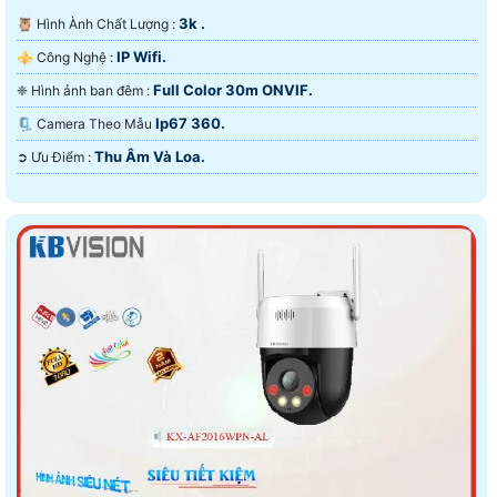
3k .
🦉 Hình Ành Chất Lượng :
IP Wifi.
⚜️ Công Nghệ :
Full Color 30m ONVIF.
❈ Hình ảnh ban đêm :
Ip67 360.
🗜️ Camera Theo Mẫu
Thu Âm Và Loa.
️➲ Ưu Điểm :