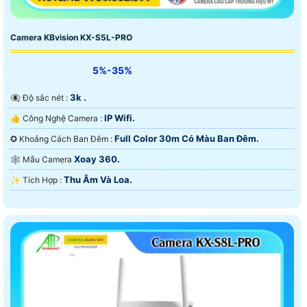
Camera KBvision KX-S5L-PRO
5%-35%
3k .
👁️‍🗨 Độ sắc nét :
IP Wifi.
👍 Công Nghệ Camera :
Full Color 30m Có Màu Ban Ðêm.
✪ Khoảng Cách Ban Đêm :
Xoay 360.
🕸️ Mẫu Camera
Thu Âm Và Loa.
️✨ Tích Hợp :