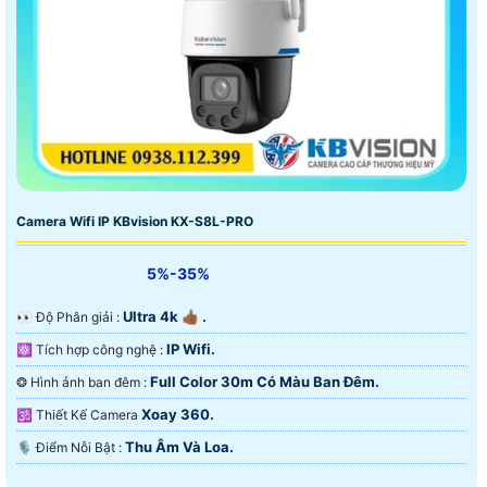
Camera Wifi IP KBvision KX-S8L-PRO
5%-35%
Ultra 4k 👍🏾 .
️👀 Độ Phân giải :
IP Wifi.
⚛️ Tích hợp công nghệ :
Full Color 30m Có Màu Ban Ðêm.
❂ Hình ảnh ban đêm :
Xoay 360.
🕉️ Thiết Kế Camera
Thu Âm Và Loa.
️🎙 Điểm Nỗi Bật :