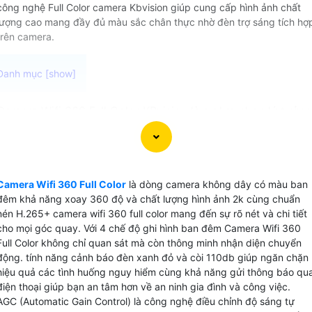
công nghệ Full Color camera Kbvision giúp cung cấp hình ảnh chất
lượng cao mang đầy đủ màu sắc chân thực nhờ đèn trợ sáng tích hợ
trên camera.
Camera Wifi 360 Full Color KBvision là sự lựa chọn lý tưởng
cho các bạn có nhu cầu giám sát ban đêm Với khả năng kế
nối không dây và xoay 360 độ, camera này cung cấp khả
năng quét toàn cảnh một cách linh hoạt và hiệu quả. Chức
năng báo động chống trộm phát hiện chuyển động và bám
Camera Wifi 360 Full Color
là dòng camera không dây có màu ban
sát đối tượng giúp bạn dễ dàng theo dõi mọi hoạt động gầ
đêm khả năng xoay 360 độ và chất lượng hình ảnh 2k cùng chuẩn
camera mà không bỏ lỡ bất kỳ sự kiện nào. Với khả năng
nén H.265+ camera wifi 360 full color mang đến sự rõ nét và chi tiết
lưu trữ dữ liệu trên thẻ nhớ tối đa 512GB và chuẩn nén
cho mọi góc quay. Với 4 chế độ ghi hình ban đêm Camera Wifi 360
Full Color không chỉ quan sát mà còn thông minh nhận diện chuyển
H.265+, camera giúp tiết kiệm băng thông và dung lượng
động. tính năng cảnh báo đèn xanh đỏ và còi 110db giúp ngăn chặn
lưu trữ mà vẫn Hoàn toàn tin cậy chất lượng hình ảnh sắc
hiệu quả các tình huống nguy hiểm cùng khả năng gửi thông báo qu
nét.
điện thoại giúp bạn an tâm hơn về an ninh gia đình và công việc.
Với những tính năng ưu việt này, Camera Wifi 360 Full Color
AGC (Automatic Gain Control) là công nghệ điều chỉnh độ sáng tự
KBvision sẽ là trợ thủ đắc lực trong việc bảo vệ ngôi nhà,