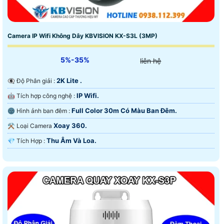
Camera IP Wifi Không Dây KBVISION KX-S3L (3MP)
5%-35%
liên hệ
2K Lite .
👁️‍🗨 Độ Phân giải :
IP Wifi.
🤖️ Tích hợp công nghệ :
Full Color 30m Có Màu Ban Ðêm.
🌚 Hình ảnh ban đêm :
Xoay 360.
⚒ Loại Camera
Thu Âm Và Loa.
️💎 Tích Hợp :