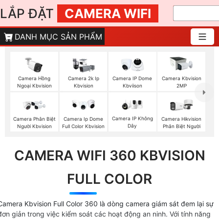
LẮP ĐẶT
CAMERA WIFI
DANH MỤC SẢN PHẨM
Camera Hồng
Camera 2k Ip
Camera IP Dome
Camera Kbvision
Ngoại Kbvision
Kbvision
Kbviison
2MP
Camera IP Không
Camera Phân Biệt
Camera Ip Dome
Camera Hikvision
Dây
Người Kbvision
Full Color Kbvision
Phân Biệt Người
CAMERA WIFI 360 KBVISION
FULL COLOR
Camera Kbvision Full Color 360 là dòng camera giám sát đem lại sự
đơn giản trong việc kiểm soát các hoạt động an ninh. Với tính năng