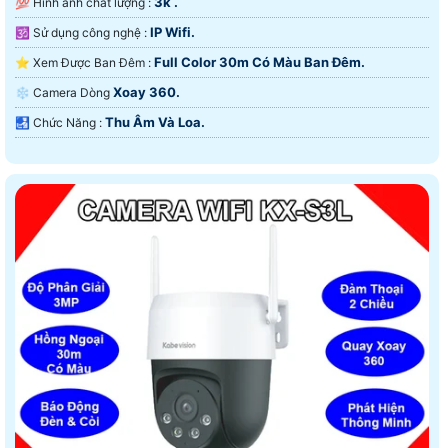
3k .
💯 Hình ảnh chất lượng :
IP Wifi.
🕉️ Sử dụng công nghệ :
Full Color 30m Có Màu Ban Ðêm.
⭐ Xem Được Ban Đêm :
Xoay 360.
❄ Camera Dòng
Thu Âm Và Loa.
️🛃 Chức Năng :