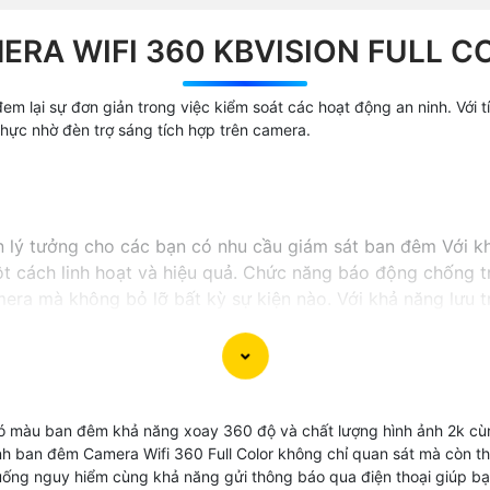
ERA WIFI 360 KBVISION FULL C
em lại sự đơn giản trong việc kiểm soát các hoạt động an ninh. Với 
ực nhờ đèn trợ sáng tích hợp trên camera.
ọn lý tưởng cho các bạn có nhu cầu giám sát ban đêm Với 
t cách linh hoạt và hiệu quả. Chức năng báo động chống t
ra mà không bỏ lỡ bất kỳ sự kiện nào. Với khả năng lưu tr
 lượng lưu trữ mà vẫn Hoàn toàn tin cậy chất lượng hình ả
Full Color KBvision sẽ là trợ thủ đắc lực trong việc bảo v
 màu ban đêm khả năng xoay 360 độ và chất lượng hình ảnh 2k cùn
 hình ban đêm Camera Wifi 360 Full Color không chỉ quan sát mà còn
uống nguy hiểm cùng khả năng gửi thông báo qua điện thoại giúp bạn