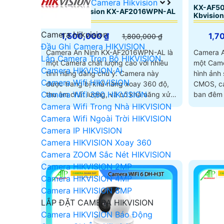
Camera Hikvision
KX-AF50
Camera Kbvision KX-AF2016WPN-AL
Kbvision
Camera Hikvision
1,500,000 ₫
1,7
1,800,000 ₫
Đầu Ghi Camera HIKVISION
Camera An Ninh KX-AF2016WPN-AL là
Camera 
Lắp Camera Trọn Bộ HIKVISION
một Camera chất lượng cao với nhiều
một Came
Camera HIKVISION Ai
tính năng đáng chú ý. Camera này
hình ảnh sắt nét. Với
Camera Wifi HIKVISION
được trang bị khả năng xoay 360 độ,
CMOS, ca
Camera Wifi 360 HIKVISION
thu âm chất lượng, và có khả năng xử
ban đêm 
lý hình ảnh vượt trội
khoảng 
Camera Wifi Trong Nhà HIKVISION
Camera Wifi Ngoài Trời HIKVISION
Camera IP HIKVISION
Camera HIKVISION Xoay 360
Camera ZOOM Sắc Nét HIKVISION
Camera HIKVISION 2MP
Camera HIKVISION 4MP
Camera HIKVISION 8MP
LẮP ĐẶT CAMERA HIKVISION
Camera HIKVISION Báo Động