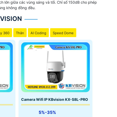
h lớn giữa các vùng sáng và tối. Chỉ số 150dB cho phép
 sáng không đồng đều.
VISION
y 360
Thân
AI Coding
Speed Dome
Camera Wifi IP KBvision KX-S8L-PRO
5%-35%