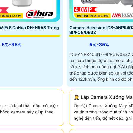
Camera Hikvision IDS-ANPR40
WiFi 6 DaHua DH-H5AS Trong
BI/POE/0832
5%-35%
5%-35%
iDS-ANPR403NF-BI/POE/0832 l
camera thuộc dự án camera chụ
số xe, tích hợp công nghệ AI giú
thể chụp được biển số xe với tốc
đến 120km/h, ống kính có độ phâ
4
🤵 Lắp Camera Xưởng Ma
c cơ sở khai thác dầu mỏ, việc
lắp đặt Camera Xưởng May Mặ
 thống camera này giúp theo
và tin tưởng trong quá trình 
nghệ tiên tiến, độ nét cao, gh