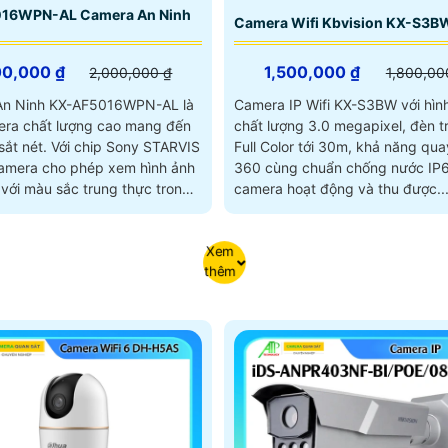
16WPN-AL Camera An Ninh
Camera Wifi Kbvision KX-S3B
00,000 ₫
1,500,000 ₫
2,000,000 ₫
1,800,00
An Ninh KX-AF5016WPN-AL là
Camera IP Wifi KX-S3BW với hìn
ra chất lượng cao mang đến
chất lượng 3.0 megapixel, đèn t
 chip Sony STARVIS
Full Color tới 30m, khả năng qua
mera cho phép xem hình ảnh
360 cùng chuẩn chống nước IP6
với màu sắc trung thực trong
camera hoạt động và thu được..
cách 30m
Xem
thêm