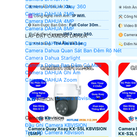
Camera DAHUA Xoay 360
3k .
👁️‍🗨 Hình Ảnh Sắc nét :
☀️ Hình 
Camera DAHUA 2MP
IP Wifi.
🕉️ Công Nghệ Hình Ảnh :
Camera DAHUA 4MP
Full Color 30m
✪ Xem Được Ban Đêm :
Camera DAHUA 8MP
ONVIF.
Ngoại SM
IP67 xoay 360.
🛡 Cấu Tạo Camera
♊ Came
LẮP ĐẶT CAMERA DAHUA
Camera DAHUA Báo Động
Thu Âm Và Loa.
️📡 Khả Năng :
Camera Dahua Quan Sát Ban Đêm Rõ Nét
Camera Dahua Starlight
Camera Dahua Ban Đêm Có Màu
Camera DAHUA Ghi Âm
Camera DAHUA Zoom
Camera Kbvision
Camera Kbvision
Đầu Ghi Camera KBVISION
Camera Quay Xoay KX-S5L KBVISION
Camera I
Trọn Bộ Camera KBvision
(5MP)
KX-S3L 