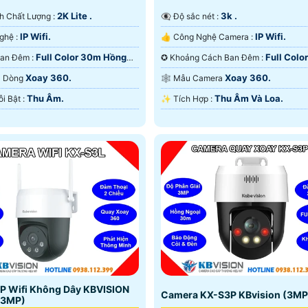
2K Lite .
3k .
Ành Chất Lượng :
👁️‍🗨 Độ sắc nét :
IP Wifi.
IP Wifi.
⚒ Công Nghệ :
👍 Công Nghệ Camera :
Full Color 30m Hồng
Full Colo
🌔 Video Ban Đêm :
✪ Khoảng Cách Ban Đêm :
D.
Có Màu Ban Ðêm.
Xoay 360.
Xoay 360.
ra Dòng
🕸️ Mẫu Camera
Thu Âm.
Thu Âm Và Loa.
️💫 Điểm Nỗi Bật :
️✨ Tích Hợp :
P Wifi Không Dây KBVISION
Camera KX-S3P KBvision (3MP
(3MP)