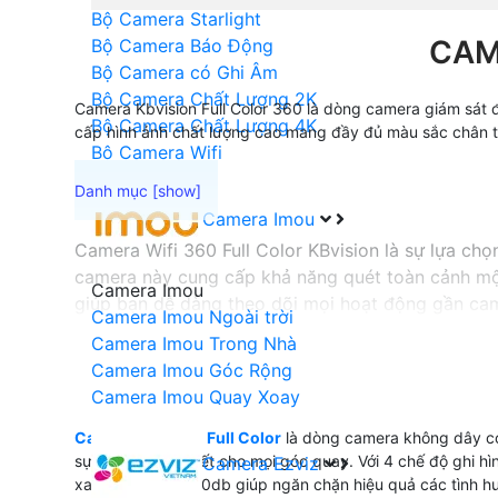
Bộ Camera Starlight
CAM
Bộ Camera Báo Động
Bộ Camera có Ghi Âm
Bộ Camera Chất Lượng 2K
Camera Kbvision Full Color 360 là dòng camera giám sát đ
Bộ Camera Chất Lượng 4K
cấp hình ảnh chất lượng cao mang đầy đủ màu sắc chân th
Bộ Camera Wifi
Camera Imou
Camera Wifi 360 Full Color KBvision là sự lựa ch
camera này cung cấp khả năng quét toàn cảnh mộ
Camera Imou
giúp bạn dễ dàng theo dõi mọi hoạt động gần came
Camera Imou Ngoài trời
H.265+, camera giúp tiết kiệm băng thông và dung
Camera Imou Trong Nhà
Với những tính năng ưu việt này, Camera Wifi 360 
Camera Imou Góc Rộng
Camera Imou Quay Xoay
Camera Wifi 360 Full Color
là dòng camera không dây có
'
sự rõ nét và chi tiết cho mọi góc quay. Với 4 chế độ ghi
Camera Ezviz
xanh đỏ và còi 110db giúp ngăn chặn hiệu quả các tình h