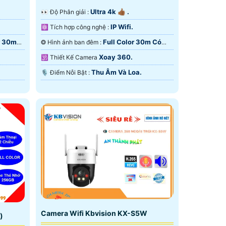
Ultra 4k 👍🏾 .
️👀 Độ Phân giải :
IP Wifi.
⚛️ Tích hợp công nghệ :
r 30m
Full Color 30m Có
❂ Hình ảnh ban đêm :
Màu Ban Ðêm.
Xoay 360.
🕉️ Thiết Kế Camera
Thu Âm Và Loa.
️🎙 Điểm Nỗi Bật :
Camera Wifi Kbvision KX-S5W
)