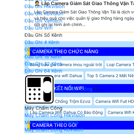
🤵 Lắp Camera Giám Sát Giao Thông Vận T
Đầu Ghi Hikvision
Lắp Camera Giám Sát Giao Thông Vận Tải là dịch v
Đầu Ghi Kbvision
và hiệu quả cho việc quản lý giao thông hàng ngà
Đầu Ghi Vantech
dõi ghi lại hình ảnh chính...
Đầu Ghi Wifi
Đầu Ghi Số Kênh
Đầu Ghi 4 Kênh
Đầu Ghi 8 Kênh
CAMERA THEO CHỨC NĂNG
Đầu Ghi 16 Kênh
Đầu Ghi 32 Kênh
Bảng báo giá camera imou ngoài trời
Loại Camera 
Đầu Ghi 64 Kênh
Báo gia camera wifi Dahua
Top 5 Camera 2 Mắt N
CAMERA KẾT NỐI WIFI
Máy Chấm Công
Lắp Camera Chống Trộm Ezviz
Camera Wifi Full H
Máy Chấm Công
Lắp Camera Wifi Dahua Có Báo Động
Camera Wifi K
Máy Chấm Công Hikvision
Máy Chấm Công Dahua
CAMERA THEO GÓI
Máy Chấm Công Kbvision