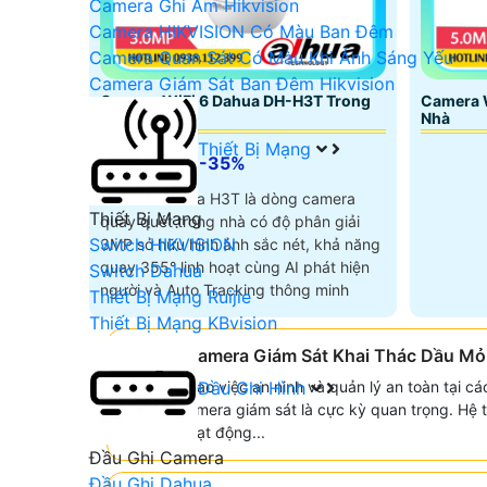
Camera Ghi Âm Hikvision
Camera HIKVISION Có Màu Ban Đêm
Camera Quan Sát Có Màu Khi Ánh Sáng Yếu
Camera Giám Sát Ban Đêm Hikvision
Camera WiFi 6 Dahua DH-H3T Trong
Camera 
Nhà
Nhà
Thiết Bị Mạng
5%-35%
Camera Dahua H3T là dòng camera
Thiết Bị Mạng
quay quét trong nhà có độ phân giải
Switch HIKVISION
3MP sở hữu hình ảnh sắc nét, khả năng
quay 355° linh hoạt cùng AI phát hiện
Switch Dahua
người và Auto Tracking thông minh
Thiết Bị Mạng Ruijie
Thiết Bị Mạng KBvision
🤵 Lắp Camera Giám Sát Khai Thác Dầu Mỏ
Để nâng cao việc an ninh và quản lý an toàn tại cá
Đầu Ghi Hình
lắp đặt camera giám sát là cực kỳ quan trọng. Hệ
dõi mọi hoạt động...
Đầu Ghi Camera
Đầu Ghi Dahua