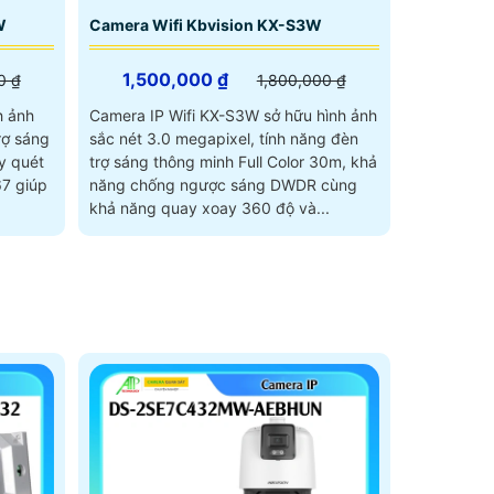
W
Camera Wifi Kbvision KX-S3W
1,500,000 ₫
0 ₫
1,800,000 ₫
h ảnh
Camera IP Wifi KX-S3W sở hữu hình ảnh
rợ sáng
sắc nét 3.0 megapixel, tính năng đèn
y quét
trợ sáng thông minh Full Color 30m, khả
7 giúp
năng chống ngược sáng DWDR cùng
.
khả năng quay xoay 360 độ và...