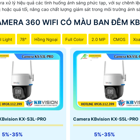
ử lý hiệu quả các tình huống ánh sáng phức tạp, với sự chênh lệc
áng hoặc quá tối, nâng cao chất lượng giám sát trong môi trường ánh
AMERA 360 WIFI CÓ MÀU BAN ĐÊM KB
l Light
78°
Hồng Ngoại
Full Color
2.0 MP
CMOS
Xoa
KBvision KX-S3L-PRO
Camera KBvision KX-S5L-PRO
5%-35%
5%-35%