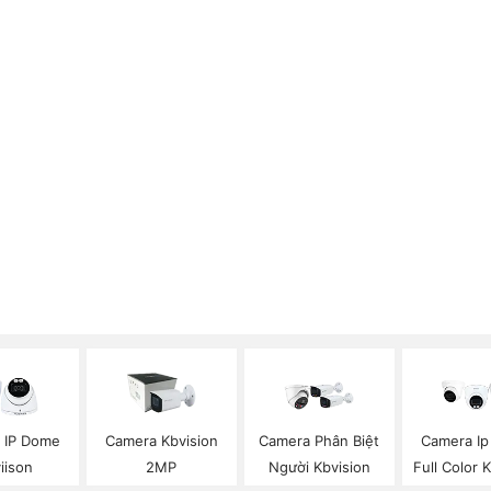
 IP Dome
Camera Kbvision
Camera Phân Biệt
Camera I
iison
2MP
Người Kbvision
Full Color 