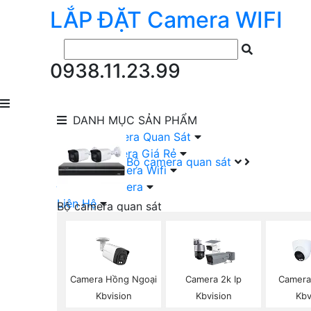
LẮP ĐẶT
Camera
WIFI
0938.11.23.99
DANH MỤC
SẢN PHẨM
lắp Đặt Camera Quan Sát
Lắp Bộ Camera Giá Rẻ
Bộ camera quan sát
Lắp Đặt Camera Wifi
Đầu Ghi Camera
Liên Hệ
Bộ camera quan sát
Camera HIKVISION Trọn Bộ
Camera KBVISION Trọn Bộ
Camera DAHUA Trọn Bộ
Camera giá Rẻ Trọn Bộ
Camera Hồng Ngoại
Camera 2k Ip
Camera
Bộ Camera Nên Dùng
Kbvision
Kbvision
Kbv
Bộ Camera Có Màu Ban Đêm