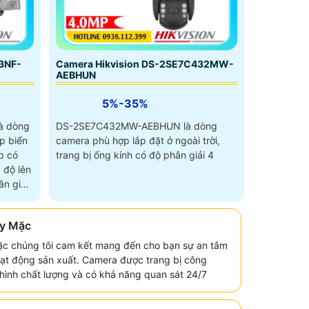
3NF-
Camera Hikvision DS-2SE7C432MW-
AEBHUN
5%-35%
à dòng
DS-2SE7C432MW-AEBHUN là dòng
p biển
camera phù hợp lắp đặt ở ngoài trời,
p có
trang bị ống kính có độ phân giải 4
 độ lên
n giải
y Mặc
c chúng tôi cam kết mang đến cho bạn sự an tâm
hoạt động sản xuất. Camera được trang bị công
i hình chất lượng và có khả năng quan sát 24/7