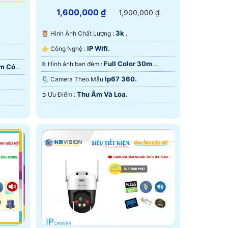
1,600,000 ₫
1,900,000 ₫
3k .
🦉 Hình Ành Chất Lượng :
IP Wifi.
⚜️ Công Nghệ :
Full Color 30m
❈ Hình ảnh ban đêm :
0m Có
ONVIF.
Ip67 360.
🗜️ Camera Theo Mẫu
Thu Âm Và Loa.
️➲ Ưu Điểm :