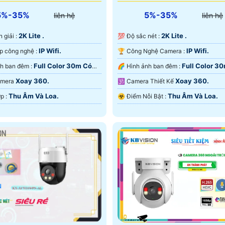
5%-35%
5%-35%
liên hệ
liên hệ
2K Lite .
2K Lite .
hân giải :
💯 Độ sắc nét :
IP Wifi.
IP Wifi.
🤖️ Tích hợp công nghệ :
🏆 Công Nghệ Camera :
Full Color 30m Có
Full Color 3
🌚 Hình ảnh ban đêm :
🌈 Hình ảnh ban đêm :
 Ðêm.
Màu Ban Ðêm.
Xoay 360.
Xoay 360.
Camera
🕉️ Camera Thiết Kế
Thu Âm Và Loa.
Thu Âm Và Loa.
️💎 Tích Hợp :
️☣️ Điểm Nỗi Bật :
u