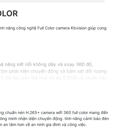
OLOR
tính năng công nghệ Full Color camera Kbvision giúp cung
khả năng kết nối không dây và xoay 360 độ,
rộm phát hiện chuyển động và bám sát đối tượng
ữ dữ liệu trên thẻ nhớ tối đa 512GB và chuẩn nén
nh sắc nét.
ệ ngôi nhà, văn phòng hoặc cửa hàng của bạn.
g chuẩn nén H.265+ camera wifi 360 full color mang đến
 thông minh nhận diện chuyển động. tính năng cảnh báo đèn
 an tâm hơn về an ninh gia đình và công việc.