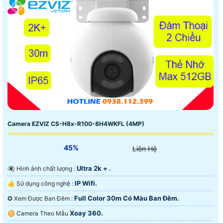
Camera EZVIZ CS-H8x-R100-8H4WKFL (4MP)
45%
Liên Hệ
Ultra 2k + .
👁️‍🗨 Hình ảnh chất lượng :
IP Wifi.
👍 Sử dụng công nghệ :
Full Color 30m Có Màu Ban Ðêm.
✪ Xem Được Ban Đêm :
Xoay 360.
♊ Camera Theo Mẫu