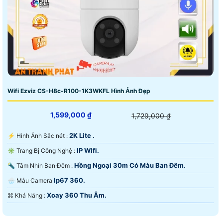
Wifi Ezviz CS-H8c-R100-1K3WKFL Hình Ảnh Đẹp
1,599,000 ₫
1,729,000 ₫
2K Lite .
️⚡ Hình Ảnh Sắc nét :
IP Wifi.
✳️ Trang Bị Công Nghệ :
Hồng Ngoại 30m Có Màu Ban Đêm.
🔦 Tầm Nhìn Ban Đêm :
Ip67 360.
🌧️ Mẫu Camera
Xoay 360 Thu Âm.
️⌘ Khả Năng :