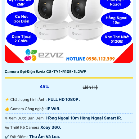
Camera Gọi Điện Ezviz CS-TY1-R105-1L2WF
45%
Liên Hệ
FULL HD 1080P .
️⚡ Chất lượng hình Ảnh :
IP Wifi.
👍 Camera Công nghệ :
Hồng Ngoại 10m Hồng Ngoại Smart IR.
❈ Xem Được Ban Đêm :
Xoay 360.
🐜 Thiết Kế Camera
Thu Âm Và Loa.
️✔️ Đặt Điểm :