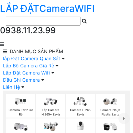
LẮP ĐẶT
Camera
WIFI
0938.11.23.99
DANH MỤC
SẢN PHẨM
lắp Đặt Camera Quan Sát
Lắp Bộ Camera Giá Rẻ
Lắp Đặt Camera Wifi
Đầu Ghi Camera
Liên Hệ
Camera Ezviz Giá
Lắp Camera
Camera H.265
Camera Nhựa
Rẻ
H.265+ Ezviz
Ezviz
Plastic Ezviz