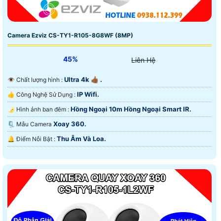
Camera Ezviz CS-TY1-R105-8G8WF (8MP)
45%
Liên Hệ
Ultra 4k 👍🏾 .
👁 Chất lượng hình :
IP Wifi.
👍 Công Nghệ Sử Dụng :
Hồng Ngoại 10m Hồng Ngoại Smart IR.
🌛 Hình ảnh ban đêm :
Xoay 360.
🗜️ Mẫu Camera
Thu Âm Và Loa.
️🔔 Điểm Nỗi Bật :