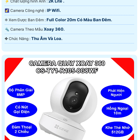
2K Lite .
️⚡ Chất lượng hình Ảnh :
IP Wifi.
🌠 Camera Công nghệ :
Full Color 20m Có Màu Ban Ðêm.
❈ Xem Được Ban Đêm :
Xoay 360.
🔩 Camera Theo Mẫu
Thu Âm Và Loa.
️✤ Chức Năng :