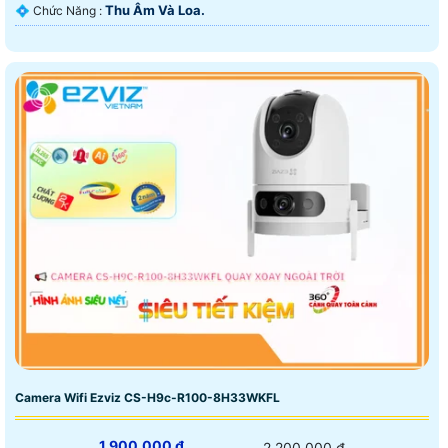
Thu Âm Và Loa.
️💠 Chức Năng :
Camera Wifi Ezviz CS-H9c-R100-8H33WKFL
1,900,000 ₫
2,200,000 ₫