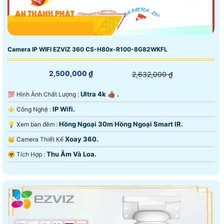
Camera IP WIFI EZVIZ 360 CS-H80x-R100-8G82WKFL
2,500,000 ₫
2,632,000 ₫
Ultra 4k 👍🏾 .
💯 Hình Ành Chất Lượng :
IP Wifi.
⚜️ Công Nghệ :
Hồng Ngoại 30m Hồng Ngoại Smart IR.
💡 Xem ban đêm :
Xoay 360.
👑 Camera Thiết Kế
Thu Âm Và Loa.
️☣️ Tích Hợp :