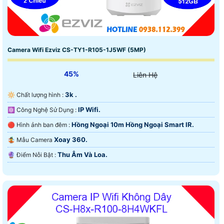
Camera Wifi Ezviz CS-TY1-R105-1J5WF (5MP)
45%
Liên Hệ
3k .
🔆 Chất lượng hình :
IP Wifi.
⚛️ Công Nghệ Sử Dụng :
Hồng Ngoại 10m Hồng Ngoại Smart IR.
🔴 Hình ảnh ban đêm :
Xoay 360.
🤹 Mẫu Camera
Thu Âm Và Loa.
️🔮 Điểm Nỗi Bật :