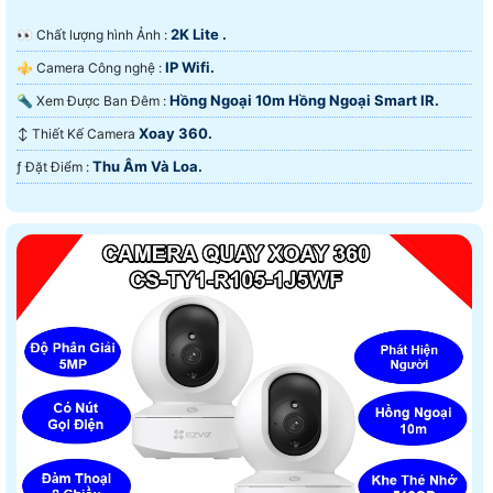
2K Lite .
️👀 Chất lượng hình Ảnh :
IP Wifi.
⚜️ Camera Công nghệ :
Hồng Ngoại 10m Hồng Ngoại Smart IR.
🔦 Xem Được Ban Đêm :
Xoay 360.
↕️ Thiết Kế Camera
Thu Âm Và Loa.
️ƒ Đặt Điểm :