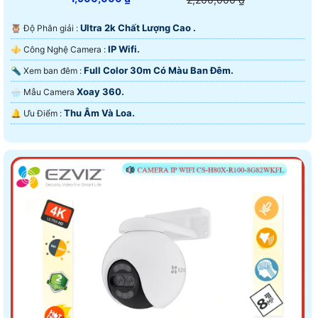
Ultra 2k Chất Lượng Cao .
🦉 Độ Phân giải :
IP Wifi.
⚜️ Công Nghệ Camera :
Full Color 30m Có Màu Ban Ðêm.
🔦 Xem ban đêm :
Xoay 360.
🌧️ Mẫu Camera
Thu Âm Và Loa.
️🔔 Ưu Điểm :