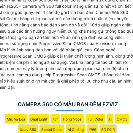
năng báo động chống trộm phát hiện chuyển động và bám
nén H.265+ camera wifi 360 full color mang đến sự rõ nét và chi tiết
sát đối tượng giúp bạn dễ dàng theo dõi mọi hoạt động gầ
cho mọi góc quay. Với 4 chế độ ghi hình ban đêm Camera Wifi 360
camera mà không bỏ lỡ bất kỳ sự kiện nào. Với khả năng
Full Color không chỉ quan sát mà còn thông minh nhận diện chuyển
lưu trữ dữ liệu trên thẻ nhớ tối đa 512GB và chuẩn nén
động. tính năng cảnh báo đèn xanh đỏ và còi 110db giúp ngăn chặn
hiệu quả các tình huống nguy hiểm cùng khả năng gửi thông báo qu
H.265+, camera giúp tiết kiệm băng thông và dung lượng
điện thoại giúp bạn an tâm hơn về an ninh gia đình và công việc.
lưu trữ mà vẫn Hoàn toàn tin cậy chất lượng hình ảnh sắc
amera sử dụng chip Progressive Scan CMOS của Hikvision, mang
nét.
đến hình ảnh sáng đẹp hơn với độ phân giải cao. Công nghệ
Với những tính năng ưu việt này, Camera Wifi 360 Full Color
Progressive Scan CMOS giúp cải thiện chất lượng hình ảnh, đồng thờ
Ezviz sẽ là trợ thủ đắc lực trong việc bảo vệ ngôi nhà, văn
tiết kiệm chi phí cho người sử dụng. Với khả năng tái tạo chi tiết rõ
phòng hoặc cửa hàng của bạn.
nét, camera này lý tưởng cho các ứng dụng giám sát cần độ chính
xác cao. camera dùng chip Progressive Scan CMOS không chỉ đảm
bảo hiệu suất ổn định mà còn là giải pháp tối ưu cho nhu cầu an ninh
hiện đại.
CAMERA 360 CÓ MÀU BAN ĐÊM EZVIZ
Mic Và Loa
Dual Light
78°
Hồng Ngoại
Full Color
AI
CMOS
Xoay 360
Speed Dome
AI Coding
IP66
3D DNR