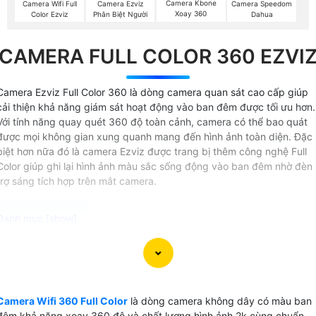
Camera Kbone
Camera Wifi Full
Camera Ezviz
Camera Speedom
Xoay 360
Color Ezviz
Phân Biệt Người
Dahua
CAMERA FULL COLOR 360 EZVI
Camera Ezviz Full Color 360 là dòng camera quan sát cao cấp giúp
cải thiện khả năng giám sát hoạt động vào ban đêm được tối ưu hơn.
Với tính năng quay quét 360 độ toàn cảnh, camera có thể bao quát
được mọi không gian xung quanh mang đến hình ảnh toàn diện. Đặc
biệt hơn nữa đó là camera Ezviz được trang bị thêm công nghệ Full
Color giúp ghi lại hình ảnh màu sắc sống động vào ban đêm nhờ đèn
trợ sáng tích hợp trên mắt camera.
Camera Wifi 360 Full Color Ezviz là sự lựa chọn lý tưởng
cho các bạn có nhu cầu giám sát ban đêm Với khả năng kế
nối không dây và xoay 360 độ, camera này cung cấp khả
Camera Wifi 360 Full Color
là dòng camera không dây có màu ban
năng quét toàn cảnh một cách linh hoạt và hiệu quả. Chức
đêm khả năng xoay 360 độ và chất lượng hình ảnh 2k cùng chuẩn