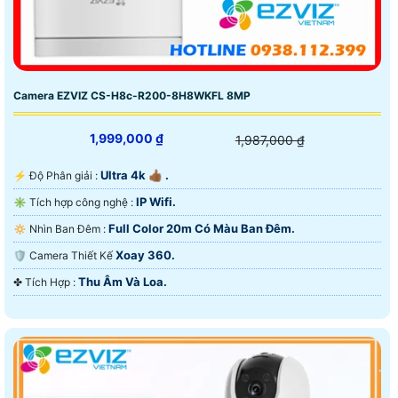
Camera EZVIZ CS-H8c-R200-8H8WKFL 8MP
1,999,000 ₫
1,987,000 ₫
Ultra 4k 👍🏾 .
️⚡ Độ Phân giải :
IP Wifi.
✳️ Tích hợp công nghệ :
Full Color 20m Có Màu Ban Ðêm.
🔅 Nhìn Ban Đêm :
Xoay 360.
🛡 Camera Thiết Kế
Thu Âm Và Loa.
️✤ Tích Hợp :