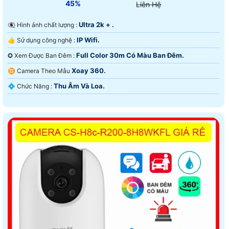
45%
Liên Hệ
Ultra 2k + .
👁️‍🗨 Hình ảnh chất lượng :
IP Wifi.
👍 Sử dụng công nghệ :
Full Color 30m Có Màu Ban Ðêm.
✪ Xem Được Ban Đêm :
Xoay 360.
♊ Camera Theo Mẫu
Thu Âm Và Loa.
️💠 Chức Năng :