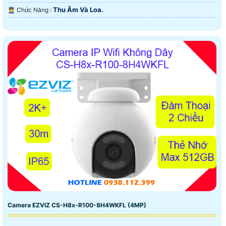
Thu Âm Và Loa.
️👮 Chức Năng :
Camera EZVIZ CS-H8x-R100-8H4WKFL (4MP)