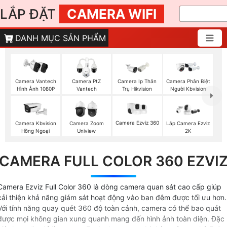
LẮP ĐẶT
CAMERA WIFI
DANH MỤC SẢN PHẨM
Camera Vantech
Camera PtZ
Camera Ip Thân
Camera Phân Biệt
Hình Ảnh 1080P
Vantech
Trụ Hikvision
Người Kbvision
Camera Ezviz 360
Camera Kbvision
Camera Zoom
Lắp Camera Ezviz
Hồng Ngoại
Uniview
2K
CAMERA FULL COLOR 360 EZVI
Camera Ezviz Full Color 360 là dòng camera quan sát cao cấp giúp
cải thiện khả năng giám sát hoạt động vào ban đêm được tối ưu hơn.
Với tính năng quay quét 360 độ toàn cảnh, camera có thể bao quát
được mọi không gian xung quanh mang đến hình ảnh toàn diện. Đặc