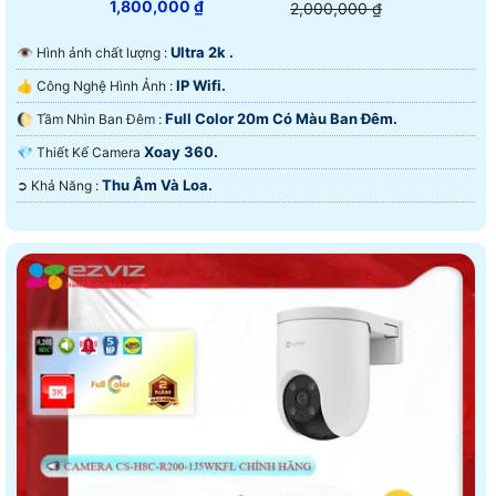
1,800,000 ₫
2,000,000 ₫
Ultra 2k .
👁 Hình ảnh chất lượng :
IP Wifi.
👍 Công Nghệ Hình Ảnh :
Full Color 20m Có Màu Ban Ðêm.
🌔 Tầm Nhìn Ban Đêm :
Xoay 360.
💎 Thiết Kế Camera
Thu Âm Và Loa.
️➲ Khả Năng :