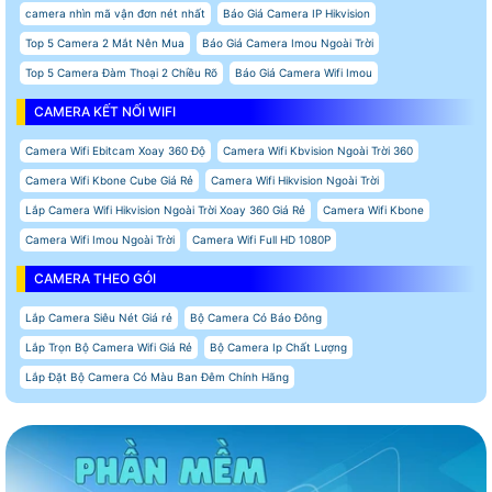
camera nhìn mã vận đơn nét nhất
Báo Giá Camera IP Hikvision
Top 5 Camera 2 Mắt Nên Mua
Báo Giá Camera Imou Ngoài Trời
Top 5 Camera Đàm Thoại 2 Chiều Rõ
Báo Giá Camera Wifi Imou
CAMERA KẾT NỐI WIFI
Camera Wifi Ebitcam Xoay 360 Độ
Camera Wifi Kbvision Ngoài Trời 360
Camera Wifi Kbone Cube Giá Rẻ
Camera Wifi Hikvision Ngoài Trời
Lắp Camera Wifi Hikvision Ngoài Trời Xoay 360 Giá Rẻ
Camera Wifi Kbone
Camera Wifi Imou Ngoài Trời
Camera Wifi Full HD 1080P
CAMERA THEO GÓI
Lắp Camera Siêu Nét Giá rẻ
Bộ Camera Có Báo Đông
Lắp Trọn Bộ Camera Wifi Giá Rẻ
Bộ Camera Ip Chất Lượng
Lắp Đặt Bộ Camera Có Màu Ban Đêm Chính Hãng