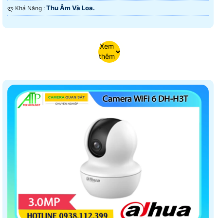
Thu Âm Và Loa.
️ლ Khả Năng :
Xem
thêm