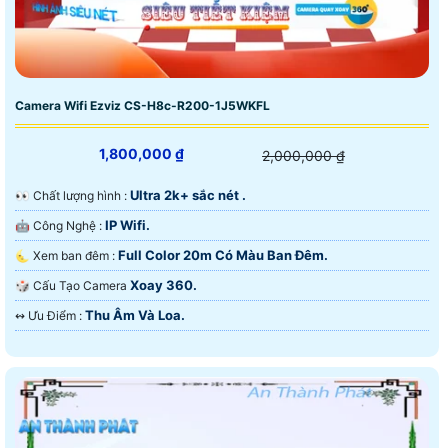
Camera Wifi Ezviz CS-H8c-R200-1J5WKFL
1,800,000 ₫
2,000,000 ₫
Ultra 2k+ sắc nét .
️👀 Chất lượng hình :
IP Wifi.
🤖️ Công Nghệ :
Full Color 20m Có Màu Ban Ðêm.
🌜 Xem ban đêm :
Xoay 360.
🎲 Cấu Tạo Camera
Thu Âm Và Loa.
️↭ Ưu Điểm :