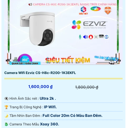
Camera Wifi Ezviz CS-H8c-R200-1K3EKFL
1,600,000 ₫
1,800,000 ₫
Ultra 2k .
👁️‍🗨 Hình Ảnh Sắc nét :
IP Wifi.
🏆 Trang Bị Công Nghệ :
Full Color 20m Có Màu Ban Ðêm.
🌛 Tầm Nhìn Ban Đêm :
Xoay 360.
🐉️ Camera Theo Mẫu