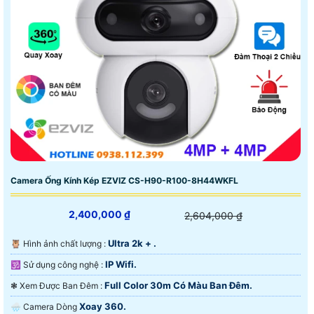
Camera Ống Kính Kép EZVIZ CS-H90-R100-8H44WKFL
2,400,000 ₫
2,604,000 ₫
Ultra 2k + .
🦉 Hình ảnh chất lượng :
IP Wifi.
🕉️ Sử dụng công nghệ :
Full Color 30m Có Màu Ban Ðêm.
❃ Xem Được Ban Đêm :
Xoay 360.
🌧️ Camera Dòng