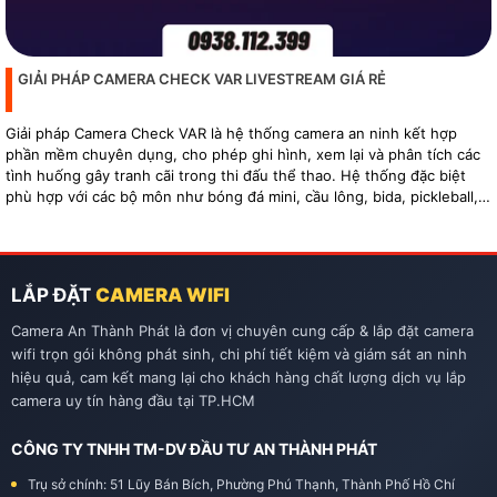
GIẢI PHÁP CAMERA CHECK VAR LIVESTREAM GIÁ RẺ
Giải pháp Camera Check VAR là hệ thống camera an ninh kết hợp
phần mềm chuyên dụng, cho phép ghi hình, xem lại và phân tích các
tình huống gây tranh cãi trong thi đấu thể thao. Hệ thống đặc biệt
phù hợp với các bộ môn như bóng đá mini, cầu lông, bida, pickleball,
tennis…
LẮP ĐẶT
CAMERA WIFI
Camera An Thành Phát là đơn vị chuyên cung cấp & lắp đặt camera
wifi trọn gói không phát sinh, chi phí tiết kiệm và giám sát an ninh
hiệu quả, cam kết mang lại cho khách hàng chất lượng dịch vụ lắp
camera uy tín hàng đầu tại TP.HCM
CÔNG TY TNHH TM-DV ĐẦU TƯ AN THÀNH PHÁT
Trụ sở chính: 51 Lũy Bán Bích, Phường Phú Thạnh, Thành Phố Hồ Chí