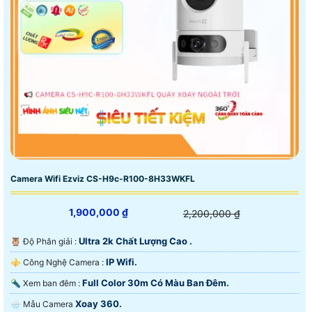
Camera Wifi Ezviz CS-H9c-R100-8H33WKFL
1,900,000 ₫
2,200,000 ₫
Ultra 2k Chất Lượng Cao .
🦉 Độ Phân giải :
IP Wifi.
⚜️ Công Nghệ Camera :
Full Color 30m Có Màu Ban Ðêm.
🔦 Xem ban đêm :
Xoay 360.
🌧️ Mẫu Camera