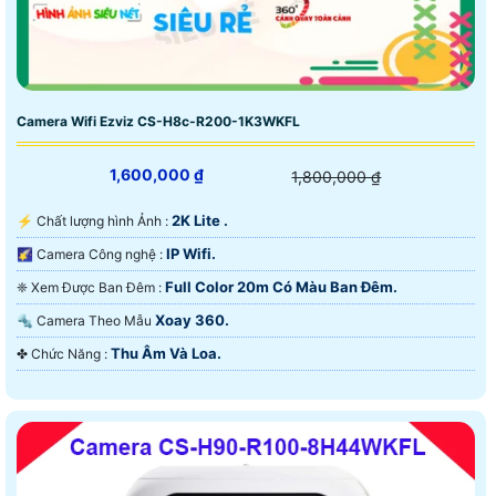
Camera Wifi Ezviz CS-H8c-R200-1K3WKFL
1,600,000 ₫
1,800,000 ₫
2K Lite .
️⚡ Chất lượng hình Ảnh :
IP Wifi.
🌠 Camera Công nghệ :
Full Color 20m Có Màu Ban Ðêm.
❈ Xem Được Ban Đêm :
Xoay 360.
🔩 Camera Theo Mẫu
Thu Âm Và Loa.
️✤ Chức Năng :