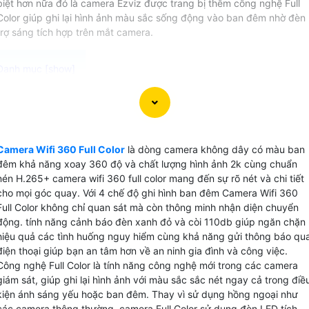
biệt hơn nữa đó là camera Ezviz được trang bị thêm công nghệ Full
Color giúp ghi lại hình ảnh màu sắc sống động vào ban đêm nhờ đèn
trợ sáng tích hợp trên mắt camera.
Camera Wifi 360 Full Color Ezviz là sự lựa chọn lý tưởng
cho các bạn có nhu cầu giám sát ban đêm Với khả năng kế
nối không dây và xoay 360 độ, camera này cung cấp khả
Camera Wifi 360 Full Color
là dòng camera không dây có màu ban
năng quét toàn cảnh một cách linh hoạt và hiệu quả. Chức
đêm khả năng xoay 360 độ và chất lượng hình ảnh 2k cùng chuẩn
năng báo động chống trộm phát hiện chuyển động và bám
nén H.265+ camera wifi 360 full color mang đến sự rõ nét và chi tiết
sát đối tượng giúp bạn dễ dàng theo dõi mọi hoạt động gầ
cho mọi góc quay. Với 4 chế độ ghi hình ban đêm Camera Wifi 360
camera mà không bỏ lỡ bất kỳ sự kiện nào. Với khả năng
Full Color không chỉ quan sát mà còn thông minh nhận diện chuyển
lưu trữ dữ liệu trên thẻ nhớ tối đa 512GB và chuẩn nén
động. tính năng cảnh báo đèn xanh đỏ và còi 110db giúp ngăn chặn
hiệu quả các tình huống nguy hiểm cùng khả năng gửi thông báo qu
H.265+, camera giúp tiết kiệm băng thông và dung lượng
điện thoại giúp bạn an tâm hơn về an ninh gia đình và công việc.
lưu trữ mà vẫn Hoàn toàn tin cậy chất lượng hình ảnh sắc
Công nghệ Full Color là tính năng công nghệ mới trong các camera
nét.
giám sát, giúp ghi lại hình ảnh với màu sắc sắc nét ngay cả trong điề
Với những tính năng ưu việt này, Camera Wifi 360 Full Color
kiện ánh sáng yếu hoặc ban đêm. Thay vì sử dụng hồng ngoại như
Ezviz sẽ là trợ thủ đắc lực trong việc bảo vệ ngôi nhà, văn
các camera thông thường, camera Full Color sử dụng đèn LED tích