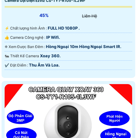
Camera Gọi Điện Ezviz CS-TY1-R105-1L2WF
45%
Liên Hệ
FULL HD 1080P .
️⚡ Chất lượng hình Ảnh :
IP Wifi.
👍 Camera Công nghệ :
Hồng Ngoại 10m Hồng Ngoại Smart IR.
❈ Xem Được Ban Đêm :
Xoay 360.
🐜 Thiết Kế Camera
Thu Âm Và Loa.
️✔️ Đặt Điểm :