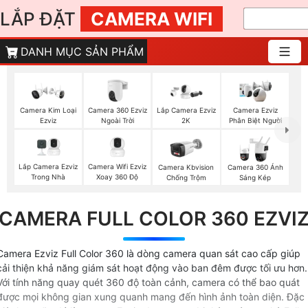
LẮP ĐẶT
CAMERA WIFI
DANH MỤC SẢN PHẨM
Camera 360 Ezviz
Camera Kim Loại
Lắp Camera Ezviz
Camera Ezviz
Ngoài Trời
Ezviz
2K
Phân Biệt Người
Lắp Camera Ezviz
Camera Wifi Ezviz
Camera Kbvision
Camera 360 Ánh
Trong Nhà
Xoay 360 Độ
Chống Trộm
Sáng Kép
CAMERA FULL COLOR 360 EZVI
Camera Ezviz Full Color 360 là dòng camera quan sát cao cấp giúp
cải thiện khả năng giám sát hoạt động vào ban đêm được tối ưu hơn.
Với tính năng quay quét 360 độ toàn cảnh, camera có thể bao quát
được mọi không gian xung quanh mang đến hình ảnh toàn diện. Đặc