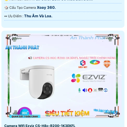
Xoay 360.
🎲 Cấu Tạo Camera
Thu Âm Và Loa.
️↭ Ưu Điểm :
Camera Wifi Ezviz CS-H8c-R200-1K3EKFL