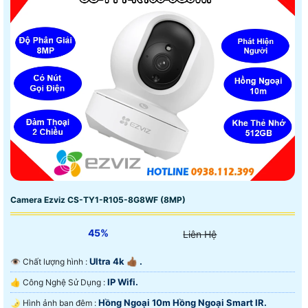
Camera Ezviz CS-TY1-R105-8G8WF (8MP)
45%
Liên Hệ
Ultra 4k 👍🏾 .
👁 Chất lượng hình :
IP Wifi.
👍 Công Nghệ Sử Dụng :
Hồng Ngoại 10m Hồng Ngoại Smart IR.
🌛 Hình ảnh ban đêm :