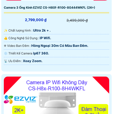
Camera 3 Ống Kính EZVIZ CS-H80f-R100-8G444WKFL (2K+)
2,799,000 ₫
3,499,000 ₫
Ultra 2k + .
✨ Chất lượng hình :
IP Wifi.
👍 Công Nghệ Sử Dụng :
Hồng Ngoại 30m Có Màu Ban Ðêm.
❈ Video Ban Đêm :
Ip67 360.
❄ Thiết Kế Camera
Xoay Zoom.
️📡 Ưu Điểm :