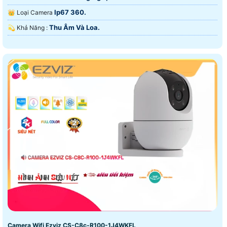
Ip67 360.
👑 Loại Camera
Thu Âm Và Loa.
️💫 Khả Năng :
Camera Wifi Ezviz CS-C8c-R100-1J4WKFL