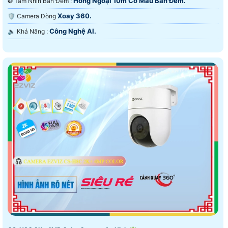
Hồng Ngoại 10m Có Màu Ban Ðêm.
❂ Tầm Nhìn Ban Đêm :
Xoay 360.
🛡 Camera Dòng
Công Nghệ AI.
️🔈 Khả Năng :