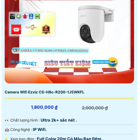
Camera Wifi Ezviz CS-H8c-R200-1J5WKFL
1,800,000 ₫
2,000,000 ₫
Ultra 2k+ sắc nét .
️👀 Chất lượng hình :
IP Wifi.
🤖️ Công Nghệ :
Full Color 20m Có Màu Ban Ðêm.
🌜 Xem ban đêm :