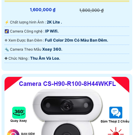
1,600,000 ₫
1,800,000 ₫
2K Lite .
️⚡ Chất lượng hình Ảnh :
IP Wifi.
🌠 Camera Công nghệ :
Full Color 20m Có Màu Ban Ðêm.
❈ Xem Được Ban Đêm :
Xoay 360.
🔩 Camera Theo Mẫu
Thu Âm Và Loa.
️✤ Chức Năng :