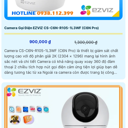
Camera Gọi Điện EZVIZ CS-C6N-R105-1L3WF (C6N Pro)
900,000 ₫
1,300,000 ₫
Camera CS-C6N-R105-1L3WF (C6N Pro) là thiết bị giám sát chất
lượng cao với độ phân giải 2K (2304 × 1296) mang lại hình ảnh
sắc nét và chi tiết Camera có khả năng quay xoay 360 độ đàm
thoại 2 chiều tích hợp nút gọi điện cảm ứng tiện lợi giúp bạn dễ
dàng tương tác từ xa Ngoài ra camera còn được trang bị công
nghệ phát hiện chuyển động thông minh tăng cường an ninh cho
không gian của bạn. Camera giám sát Wifi CS-C6N-R105-1L3WF
có thể xem ban đêm và hồng ngoại 10m