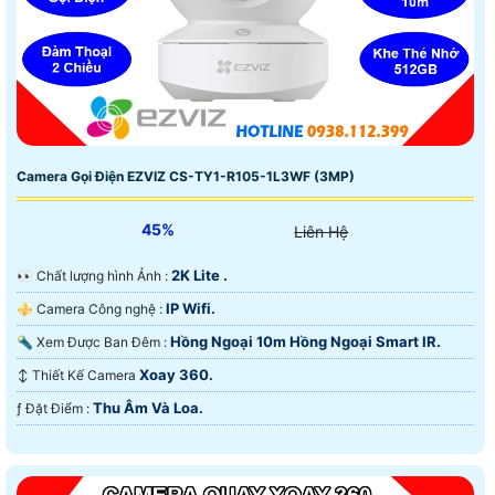
Camera Gọi Điện EZVIZ CS-TY1-R105-1L3WF (3MP)
45%
Liên Hệ
2K Lite .
️👀 Chất lượng hình Ảnh :
IP Wifi.
⚜️ Camera Công nghệ :
Hồng Ngoại 10m Hồng Ngoại Smart IR.
🔦 Xem Được Ban Đêm :
Xoay 360.
↕️ Thiết Kế Camera
Thu Âm Và Loa.
️ƒ Đặt Điểm :