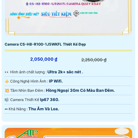
Camera CS-H8-R100-1J5WKFL Thiết Kế Đẹp
2,050,000 ₫
2,250,000 ₫
Ultra 2k+ sắc nét .
️👀 Hình ảnh chất lượng :
IP Wifi.
⚜️ Công Nghệ Hình Ảnh :
Hồng Ngoại 30m Có Màu Ban Đêm.
💥 Tầm Nhìn Ban Đêm :
Ip67 360.
🎼️ Camera Thiết Kế
Thu Âm Và Loa.
️↭ Khả Năng :