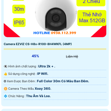
Camera EZVIZ CS-H8x-R100-8H4WKFL (4MP)
45%
Liên Hệ
Ultra 2k + .
👁️‍🗨 Hình ảnh chất lượng :
IP Wifi.
👍 Sử dụng công nghệ :
Full Color 30m Có Màu Ban Ðêm.
✪ Xem Được Ban Đêm :
Xoay 360.
♊ Camera Theo Mẫu
Thu Âm Và Loa.
️💠 Chức Năng :