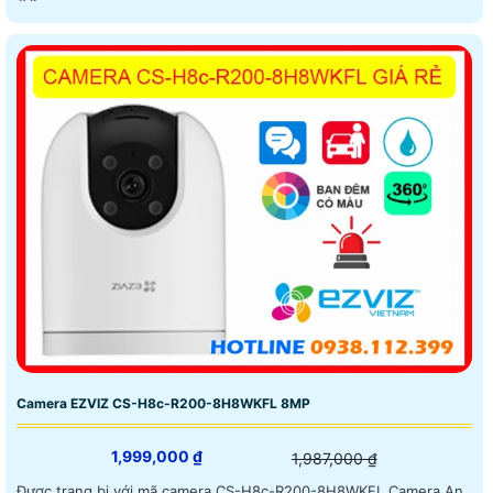
Camera EZVIZ CS-H8c-R200-8H8WKFL 8MP
1,999,000 ₫
1,987,000 ₫
Được trang bị với mã camera CS-H8c-R200-8H8WKFL Camera An