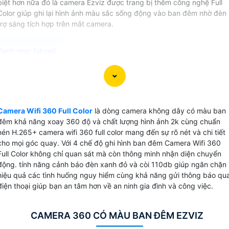
biệt hơn nữa đó là camera Ezviz được trang bị thêm công nghệ Full
Color giúp ghi lại hình ảnh màu sắc sống động vào ban đêm nhờ đèn
trợ sáng tích hợp trên mắt camera.
Camera Wifi 360 Full Color Ezviz là sự lựa chọn lý tưởng
cho các bạn có nhu cầu giám sát ban đêm Với khả năng kế
nối không dây và xoay 360 độ, camera này cung cấp khả
Camera Wifi 360 Full Color
là dòng camera không dây có màu ban
năng quét toàn cảnh một cách linh hoạt và hiệu quả. Chức
đêm khả năng xoay 360 độ và chất lượng hình ảnh 2k cùng chuẩn
năng báo động chống trộm phát hiện chuyển động và bám
nén H.265+ camera wifi 360 full color mang đến sự rõ nét và chi tiết
sát đối tượng giúp bạn dễ dàng theo dõi mọi hoạt động gầ
cho mọi góc quay. Với 4 chế độ ghi hình ban đêm Camera Wifi 360
camera mà không bỏ lỡ bất kỳ sự kiện nào. Với khả năng
Full Color không chỉ quan sát mà còn thông minh nhận diện chuyển
lưu trữ dữ liệu trên thẻ nhớ tối đa 512GB và chuẩn nén
động. tính năng cảnh báo đèn xanh đỏ và còi 110db giúp ngăn chặn
hiệu quả các tình huống nguy hiểm cùng khả năng gửi thông báo qu
H.265+, camera giúp tiết kiệm băng thông và dung lượng
điện thoại giúp bạn an tâm hơn về an ninh gia đình và công việc.
lưu trữ mà vẫn Hoàn toàn tin cậy chất lượng hình ảnh sắc
nét.
Với những tính năng ưu việt này, Camera Wifi 360 Full Color
CAMERA 360 CÓ MÀU BAN ĐÊM EZVIZ
Ezviz sẽ là trợ thủ đắc lực trong việc bảo vệ ngôi nhà, văn