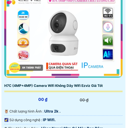
H7C (4MP+4MP) Camera Wifi Không Dây Wifi Ezviz Giá Tốt
00 ₫
00 ₫
Ultra 2k .
🦉 Chất lượng hình Ảnh :
IP Wifi.
🌠 Sử dụng công nghệ :