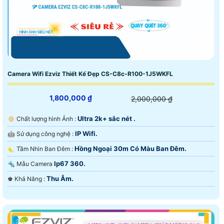
Camera Wifi Ezviz Thiết Kế Đẹp CS-C8c-R100-1J5WKFL
1,800,000 ₫
2,000,000 ₫
Ultra 2k+ sắc nét .
🔅 Chất lượng hình Ảnh :
IP Wifi.
🤖️ Sử dụng công nghệ :
Hồng Ngoại 30m Có Màu Ban Đêm.
🌜 Tầm Nhìn Ban Đêm :
Ip67 360.
🔩 Mẫu Camera
Thu Âm.
️♚ Khả Năng :