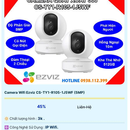
Camera Wifi Ezviz CS-TY1-R105-1J5WF (5MP)
45%
Liên Hệ
3k .
🔆 Chất lượng hình :
IP Wifi.
⚛️ Công Nghệ Sử Dụng :