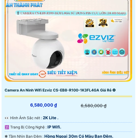
Camera An Ninh Wifi Ezviz CS-EB8-R100-1K3FL4GA Giá Rẻ ❂
6,580,000 ₫
6,580,000 ₫
2K Lite .
️👀 Hình Ảnh Sắc nét :
IP Wifi.
🕉️ Trang Bị Công Nghệ :
Hồng Ngoại 30m Có Màu Ban Đêm.
❃ Tầm Nhìn Ban Đêm :