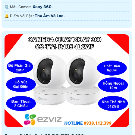
Xoay 360.
🗜️ Mẫu Camera
Thu Âm Và Loa.
️🔔 Điểm Nỗi Bật :