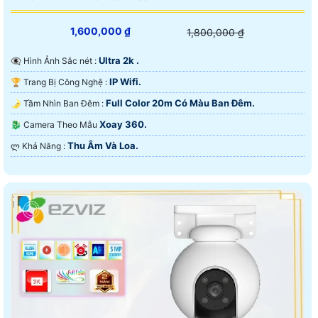
1,600,000 ₫
1,800,000 ₫
Ultra 2k .
👁️‍🗨 Hình Ảnh Sắc nét :
IP Wifi.
🏆 Trang Bị Công Nghệ :
Full Color 20m Có Màu Ban Ðêm.
🌛 Tầm Nhìn Ban Đêm :
Xoay 360.
🐉️ Camera Theo Mẫu
Thu Âm Và Loa.
️ლ Khả Năng :