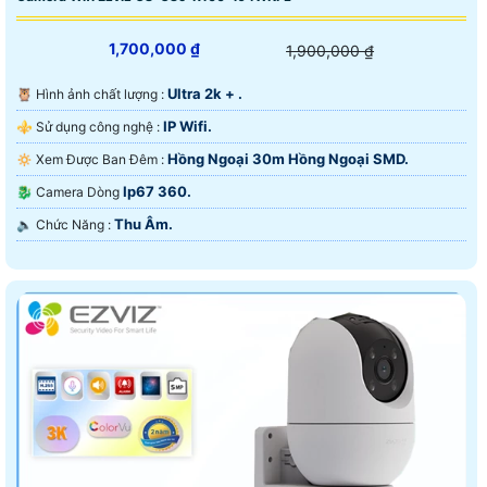
1,700,000 ₫
1,900,000 ₫
Ultra 2k + .
🦉 Hình ảnh chất lượng :
IP Wifi.
⚜️ Sử dụng công nghệ :
Hồng Ngoại 30m Hồng Ngoại SMD.
🔅 Xem Được Ban Đêm :
Ip67 360.
🐉️ Camera Dòng
Thu Âm.
️🔈 Chức Năng :