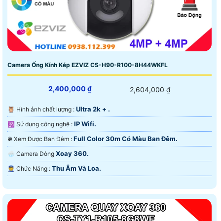
Camera Ống Kính Kép EZVIZ CS-H90-R100-8H44WKFL
2,400,000 ₫
2,604,000 ₫
Ultra 2k + .
🦉 Hình ảnh chất lượng :
IP Wifi.
🕉️ Sử dụng công nghệ :
Full Color 30m Có Màu Ban Ðêm.
❃ Xem Được Ban Đêm :
Xoay 360.
🌧️ Camera Dòng
Thu Âm Và Loa.
️👮 Chức Năng :