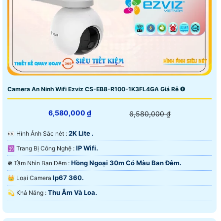
Camera An Ninh Wifi Ezviz CS-EB8-R100-1K3FL4GA Giá Rẻ ❂
6,580,000 ₫
6,580,000 ₫
2K Lite .
️👀 Hình Ảnh Sắc nét :
IP Wifi.
🕉️ Trang Bị Công Nghệ :
Hồng Ngoại 30m Có Màu Ban Đêm.
❃ Tầm Nhìn Ban Đêm :
Ip67 360.
👑 Loại Camera
Thu Âm Và Loa.
️💫 Khả Năng :