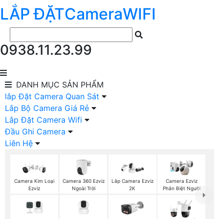
LẮP ĐẶT
Camera
WIFI
0938.11.23.99
DANH MỤC
SẢN PHẨM
lắp Đặt Camera Quan Sát
Lắp Bộ Camera Giá Rẻ
Lắp Đặt Camera Wifi
Đầu Ghi Camera
Liên Hệ
Camera 360 Ezviz
Camera Kim Loại
Lắp Camera Ezviz
Camera Ezviz
Ngoài Trời
Ezviz
2K
Phân Biệt Người