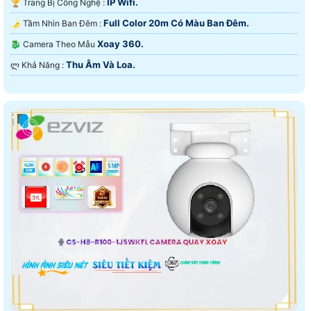
IP Wifi.
🏆 Trang Bị Công Nghệ :
Full Color 20m Có Màu Ban Ðêm.
🌛 Tầm Nhìn Ban Đêm :
Xoay 360.
🐉️ Camera Theo Mẫu
Thu Âm Và Loa.
️ლ Khả Năng :