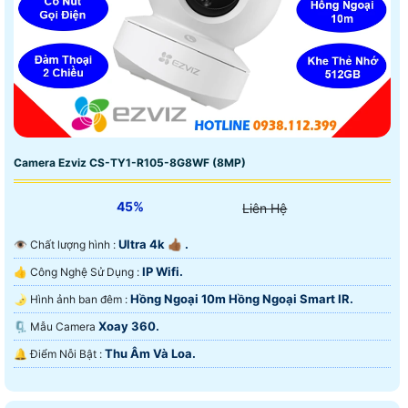
Camera Ezviz CS-TY1-R105-8G8WF (8MP)
45%
Liên Hệ
Ultra 4k 👍🏾 .
👁 Chất lượng hình :
IP Wifi.
👍 Công Nghệ Sử Dụng :
Hồng Ngoại 10m Hồng Ngoại Smart IR.
🌛 Hình ảnh ban đêm :
Xoay 360.
🗜️ Mẫu Camera
Thu Âm Và Loa.
️🔔 Điểm Nỗi Bật :