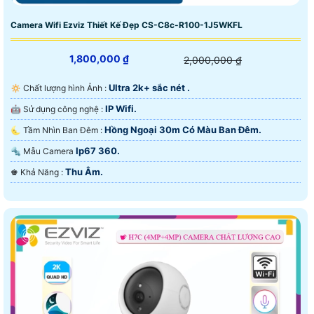
Camera Wifi Ezviz Thiết Kế Đẹp CS-C8c-R100-1J5WKFL
1,800,000 ₫
2,000,000 ₫
Ultra 2k+ sắc nét .
🔅 Chất lượng hình Ảnh :
IP Wifi.
🤖️ Sử dụng công nghệ :
Hồng Ngoại 30m Có Màu Ban Đêm.
🌜 Tầm Nhìn Ban Đêm :
Ip67 360.
🔩 Mẫu Camera
Thu Âm.
️♚ Khả Năng :