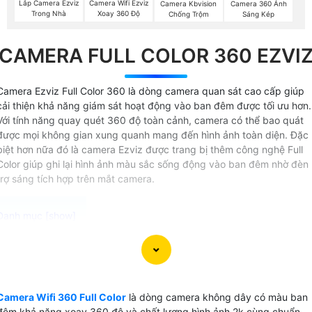
Lắp Camera Ezviz
Camera Wifi Ezviz
Camera Kbvision
Camera 360 Ánh
Trong Nhà
Xoay 360 Độ
Chống Trộm
Sáng Kép
CAMERA FULL COLOR 360 EZVI
Camera Ezviz Full Color 360 là dòng camera quan sát cao cấp giúp
cải thiện khả năng giám sát hoạt động vào ban đêm được tối ưu hơn.
Với tính năng quay quét 360 độ toàn cảnh, camera có thể bao quát
được mọi không gian xung quanh mang đến hình ảnh toàn diện. Đặc
biệt hơn nữa đó là camera Ezviz được trang bị thêm công nghệ Full
Color giúp ghi lại hình ảnh màu sắc sống động vào ban đêm nhờ đèn
trợ sáng tích hợp trên mắt camera.
Camera Wifi 360 Full Color Ezviz là sự lựa chọn lý tưởng
cho các bạn có nhu cầu giám sát ban đêm Với khả năng kế
nối không dây và xoay 360 độ, camera này cung cấp khả
Camera Wifi 360 Full Color
là dòng camera không dây có màu ban
năng quét toàn cảnh một cách linh hoạt và hiệu quả. Chức
đêm khả năng xoay 360 độ và chất lượng hình ảnh 2k cùng chuẩn