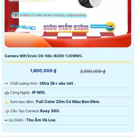
Camera Wifi Ezviz CS-H8c-R200-1J5WKFL
1,800,000 ₫
2,000,000 ₫
Ultra 2k+ sắc nét .
️👀 Chất lượng hình :
IP Wifi.
🤖️ Công Nghệ :
Full Color 20m Có Màu Ban Ðêm.
🌜 Xem ban đêm :
Xoay 360.
🎲 Cấu Tạo Camera
Thu Âm Và Loa.
️↭ Ưu Điểm :