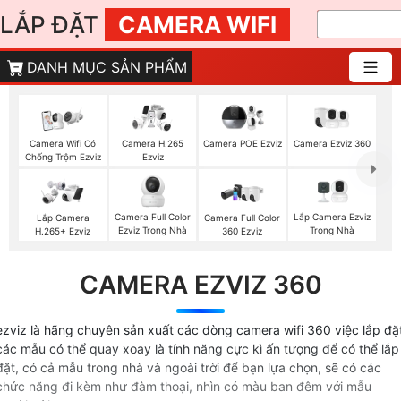
LẮP ĐẶT
CAMERA WIFI
DANH MỤC SẢN PHẨM
Camera Ezviz 360
Camera Wifi Có
Camera H.265
Camera POE Ezviz
Chống Trộm Ezviz
Ezviz
Camera Full Color
Lắp Camera Ezviz
Lắp Camera
Camera Full Color
Ezviz Trong Nhà
Trong Nhà
H.265+ Ezviz
360 Ezviz
CAMERA EZVIZ 360
ezviz là hãng chuyên sản xuất các dòng camera wifi 360 việc lắp đặ
các mẫu có thể quay xoay là tính năng cực kì ấn tượng để có thể lắp
đặt, có cả mẫu trong nhà và ngoài trời để bạn lựa chọn, sẽ có các
chức năng đi kèm như đàm thoại, nhìn có màu ban đêm với mẫu