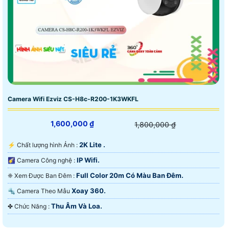
Camera Wifi Ezviz CS-H8c-R200-1K3WKFL
1,600,000 ₫
1,800,000 ₫
2K Lite .
️⚡ Chất lượng hình Ảnh :
IP Wifi.
🌠 Camera Công nghệ :
Full Color 20m Có Màu Ban Ðêm.
❈ Xem Được Ban Đêm :
Xoay 360.
🔩 Camera Theo Mẫu
Thu Âm Và Loa.
️✤ Chức Năng :