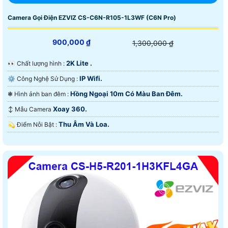
Camera Gọi Điện EZVIZ CS-C6N-R105-1L3WF (C6N Pro)
900,000 ₫
1,300,000 ₫
2K Lite .
️👀 Chất lượng hình :
IP Wifi.
⚙ Công Nghệ Sử Dụng :
Hồng Ngoại 10m Có Màu Ban Ðêm.
❃ Hình ảnh ban đêm :
Xoay 360.
↕️ Mẫu Camera
Thu Âm Và Loa.
️💫 Điểm Nỗi Bật :