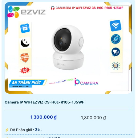
Camera IP WIFI EZVIZ CS-H6c-R105-1J5WF
1,300,000 ₫
1,800,000 ₫
3k .
️⚡ Độ Phân giải :