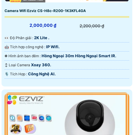
Camera Wifi Ezviz CS-H8c-R200-1K3KFL4GA
2,000,000 ₫
2,200,000 ₫
2K Lite .
️👀 Độ Phân giải :
IP Wifi.
🤖️ Tích hợp công nghệ :
Hồng Ngoại 30m Hồng Ngoại Smart IR.
❃ Hình ảnh ban đêm :
Xoay 360.
↕️ Loại Camera
Công Nghệ AI.
️🎙 Tích Hợp :