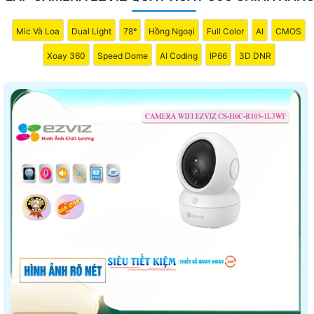
Mic Và Loa
Dual Light
78°
Hồng Ngoại
Full Color
AI
CMOS
Xoay 360
Speed Dome
AI Coding
IP66
3D DNR