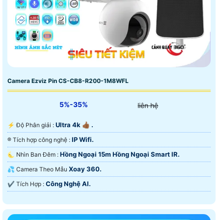
Camera Ezviz Pin CS-CB8-R200-1M8WFL
5%-35%
liên hệ
Ultra 4k 👍🏾 .
️⚡ Độ Phân giải :
IP Wifi.
®️ Tích hợp công nghệ :
Hồng Ngoại 15m Hồng Ngoại Smart IR.
🌜 Nhìn Ban Đêm :
Xoay 360.
💦 Camera Theo Mẫu
Công Nghệ AI.
️✔️ Tích Hợp :