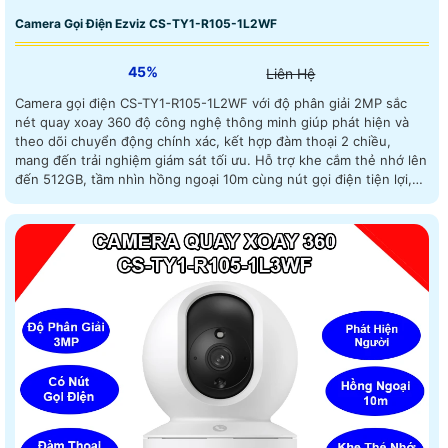
Camera Gọi Điện Ezviz CS-TY1-R105-1L2WF
45%
Liên Hệ
Camera gọi điện CS-TY1-R105-1L2WF với độ phân giải 2MP sắc
nét quay xoay 360 độ công nghệ thông minh giúp phát hiện và
theo dõi chuyển động chính xác, kết hợp đàm thoại 2 chiều,
mang đến trải nghiệm giám sát tối ưu. Hỗ trợ khe cắm thẻ nhớ lên
đến 512GB, tầm nhìn hồng ngoại 10m cùng nút gọi điện tiện lợi,
đây là lựa chọn hoàn hảo cho ngôi nhà và văn phòng của bạn