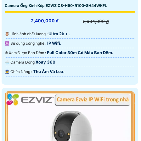
Camera Ống Kính Kép EZVIZ CS-H90-R100-8H44WKFL
2,400,000 ₫
2,604,000 ₫
Ultra 2k + .
🦉 Hình ảnh chất lượng :
IP Wifi.
🕉️ Sử dụng công nghệ :
Full Color 30m Có Màu Ban Ðêm.
❃ Xem Được Ban Đêm :
Xoay 360.
🌧️ Camera Dòng
Thu Âm Và Loa.
️👮 Chức Năng :