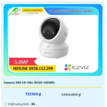
Camera 360 CS-H6c-R200-1Q5WFL
737,100 ₫
1,053,000 ₫
3k .
️⚡ Chất lượng hình :