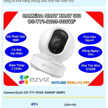
rộng và khả năng chống chịu thời tiết vượt trội
Camera Ezviz CS-TY1-R105-8G8WF (8MP)
45%
Liên Hệ