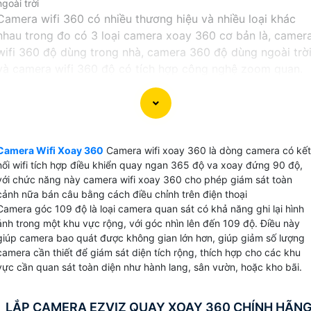
ngoài trời
Camera wifi 360 có nhiều thương hiệu và nhiều loại khác
nhau trong đo có 3 loại camera xoay 360 cơ bản là, camer
wifi 360 độ dùng trong nhà, camera 360 độ dùng ngoài trờ
và camera wifi 360 độ có tích hợp công nghệ zoom quan.
Tất cả các thương hiệu camera wifi đều có những dòng
camera 360 độ tích hợp nhiều chức năng từ giá rẻ đến
những dong camera xoay 360 chất lượng cũng như độ phâ
giải camera từ 2.0MP đến camera độ phân giải 4Mp 8MP
Camera Wifi Xoay 360
Camera wifi xoay 360 là dòng camera có kết
tương ứng với xuất hình ảnh chất lượng ultra 2k và 4K.
nối wifi tích hợp điều khiển quay ngan 365 độ va xoay đứng 90 độ,
với chức năng này camera wifi xoay 360 cho phép giám sát toàn
cảnh nữa bán câu bằng cách điều chỉnh trên điện thoại
Camera góc 109 độ là loại camera quan sát có khả năng ghi lại hình
ảnh trong một khu vực rộng, với góc nhìn lên đến 109 độ. Điều này
giúp camera bao quát được không gian lớn hơn, giúp giảm số lượng
camera cần thiết để giám sát diện tích rộng, thích hợp cho các khu
vực cần quan sát toàn diện như hành lang, sân vườn, hoặc kho bãi.
LẮP CAMERA EZVIZ QUAY XOAY 360 CHÍNH HÃN