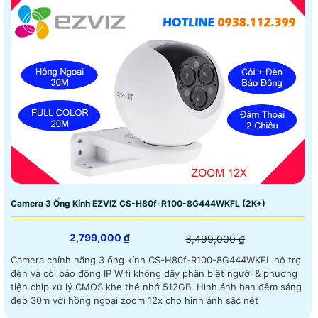
Camera 3 Ống Kính EZVIZ CS-H80f-R100-8G444WKFL (2K+)
2,799,000 ₫
3,499,000 ₫
Camera chính hãng 3 ống kính CS-H80f-R100-8G444WKFL hỗ trợ
đèn và còi báo động IP Wifi không dây phân biệt người & phương
tiện chip xử lý CMOS khe thẻ nhớ 512GB. Hình ảnh ban đêm sáng
đẹp 30m với hồng ngoại zoom 12x cho hình ảnh sắc nét