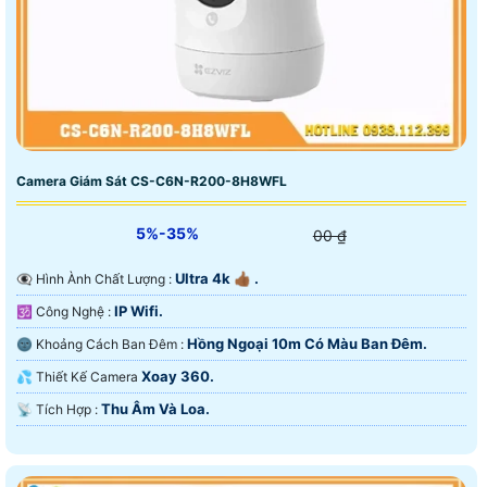
Camera Giám Sát CS-C6N-R200-8H8WFL
5%-35%
00 ₫
Ultra 4k 👍🏾 .
👁️‍🗨 Hình Ành Chất Lượng :
IP Wifi.
🕉️ Công Nghệ :
Hồng Ngoại 10m Có Màu Ban Ðêm.
🌚 Khoảng Cách Ban Đêm :
Xoay 360.
💦 Thiết Kế Camera
Thu Âm Và Loa.
️📡 Tích Hợp :