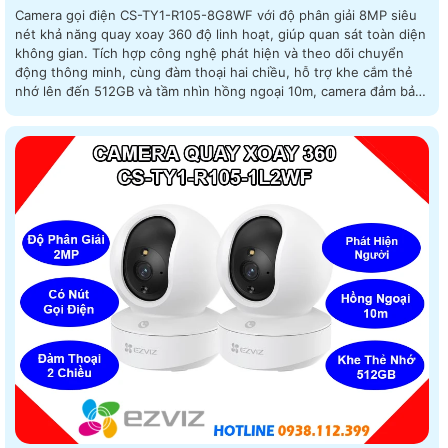
Camera gọi điện CS-TY1-R105-8G8WF với độ phân giải 8MP siêu
nét khả năng quay xoay 360 độ linh hoạt, giúp quan sát toàn diện
không gian. Tích hợp công nghệ phát hiện và theo dõi chuyển
động thông minh, cùng đàm thoại hai chiều, hỗ trợ khe cắm thẻ
nhớ lên đến 512GB và tầm nhìn hồng ngoại 10m, camera đảm bảo
ghi hình liên tục, ngay cả trong điều kiện thiếu sáng, giá rẻ lắp
đặt trong nhà