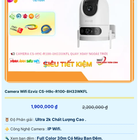
Camera Wifi Ezviz CS-H9c-R100-8H33WKFL
1,900,000 ₫
2,200,000 ₫
Ultra 2k Chất Lượng Cao .
🦉 Độ Phân giải :
IP Wifi.
⚜️ Công Nghệ Camera :
Full Color 30m Có Màu Ban Ðêm.
🔦 Xem ban đêm :