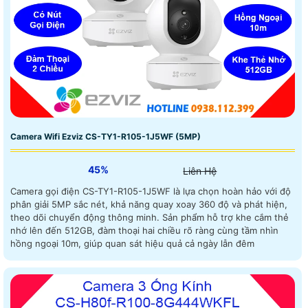
Camera Wifi Ezviz CS-TY1-R105-1J5WF (5MP)
45%
Liên Hệ
Camera gọi điện CS-TY1-R105-1J5WF là lựa chọn hoàn hảo với độ
phân giải 5MP sắc nét, khả năng quay xoay 360 độ và phát hiện,
theo dõi chuyển động thông minh. Sản phẩm hỗ trợ khe cắm thẻ
nhớ lên đến 512GB, đàm thoại hai chiều rõ ràng cùng tầm nhìn
hồng ngoại 10m, giúp quan sát hiệu quả cả ngày lẫn đêm