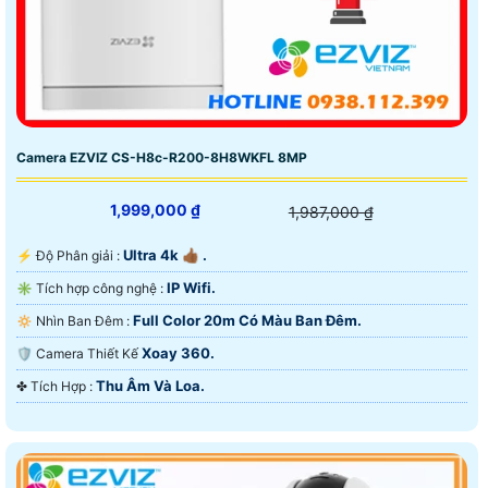
Camera EZVIZ CS-H8c-R200-8H8WKFL 8MP
1,999,000 ₫
1,987,000 ₫
Ultra 4k 👍🏾 .
️⚡ Độ Phân giải :
IP Wifi.
✳️ Tích hợp công nghệ :
Full Color 20m Có Màu Ban Ðêm.
🔅 Nhìn Ban Đêm :
Xoay 360.
🛡 Camera Thiết Kế
Thu Âm Và Loa.
️✤ Tích Hợp :