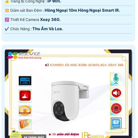
IP Wifi.
👍 Trang Bị Công Nghệ :
Hồng Ngoại 10m Hồng Ngoại Smart IR.
💥 Giám sát Ban Đêm :
Xoay 360.
🕉️ Thiết Kế Camera
Thu Âm Và Loa.
️✔️ Chức Năng :