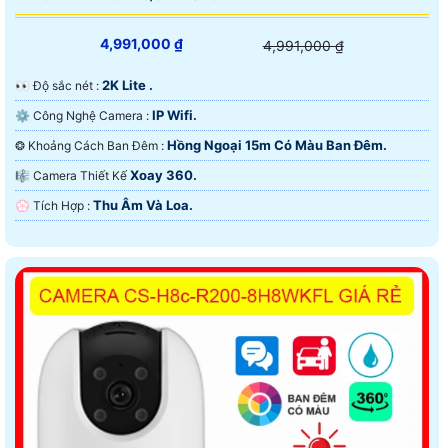
4,991,000 ₫
4,991,000 ₫
2K Lite .
️👀 Độ sắc nét :
IP Wifi.
⚙ Công Nghệ Camera :
Hồng Ngoại 15m Có Màu Ban Ðêm.
❂ Khoảng Cách Ban Đêm :
Xoay 360.
🎼️ Camera Thiết Kế
Thu Âm Và Loa.
️💮 Tích Hợp :