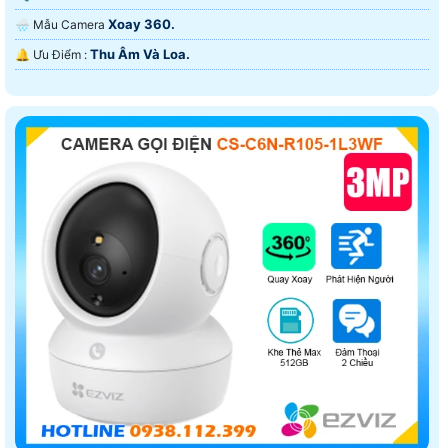
Xoay 360.
🌧️ Mẫu Camera
Thu Âm Và Loa.
️🔔 Ưu Điểm :