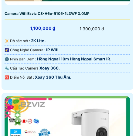
Camera Wifi Ezviz CS-H6c-R105-1L3WF 3.0MP
1,100,000 ₫
1,300,000 ₫
2K Lite .
🔆 Độ sắc nét :
IP Wifi.
🌠 Công Nghệ Camera :
Hồng Ngoại 10m Hồng Ngoại Smart IR.
🌚 Nhìn Ban Đêm :
Xoay 360.
🔩 Cấu Tạo Camera
Xoay 360 Thu Âm.
️🆑 Điểm Nỗi Bật :