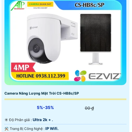
Camera Năng Lượng Mặt Trời CS-HB8c/SP
5%-35%
00 ₫
Ultra 2k + .
☀️ Độ Phân giải :
IP Wifi.
⚒ Trang Bị Công Nghệ :