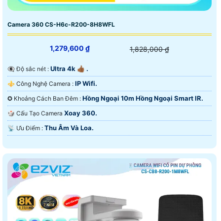
Camera 360 CS-H6c-R200-8H8WFL
1,279,600 ₫
1,828,000 ₫
Ultra 4k 👍🏾 .
👁️‍🗨 Độ sắc nét :
IP Wifi.
⚜️ Công Nghệ Camera :
Hồng Ngoại 10m Hồng Ngoại Smart IR.
✪ Khoảng Cách Ban Đêm :
Xoay 360.
🎲 Cấu Tạo Camera
Thu Âm Và Loa.
️📡 Ưu Điểm :