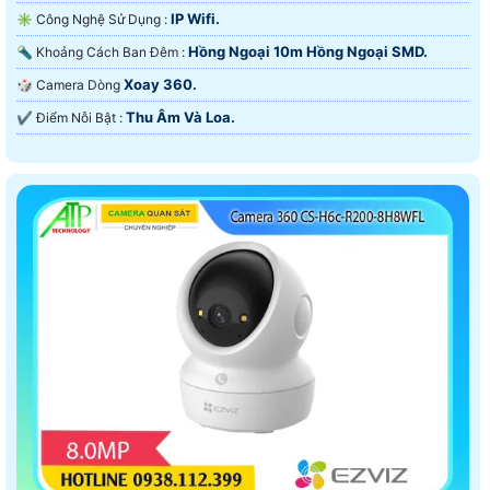
IP Wifi.
✳️ Công Nghệ Sử Dụng :
Hồng Ngoại 10m Hồng Ngoại SMD.
🔦 Khoảng Cách Ban Đêm :
Xoay 360.
🎲 Camera Dòng
Thu Âm Và Loa.
️✔️ Điểm Nỗi Bật :