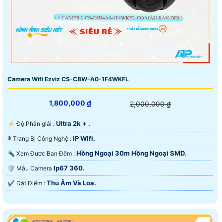
Camera Wifi Ezviz CS-C8W-A0-1F4WKFL
1,800,000 ₫
2,000,000 ₫
Ultra 2k + .
️⚡ Độ Phân giải :
IP Wifi.
®️ Trang Bị Công Nghệ :
Hồng Ngoại 30m Hồng Ngoại SMD.
🔦 Xem Được Ban Đêm :
Ip67 360.
🛡 Mẫu Camera
Thu Âm Và Loa.
️✔️ Đặt Điểm :