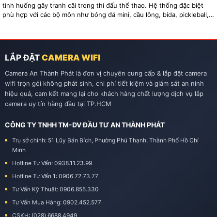
tình huống gây tranh cãi trong thi đấu thể thao. Hệ thống đặc biệt
phù hợp với các bộ môn như bóng đá mini, cầu lông, bida, pickleball,
tennis…
LẮP ĐẶT
CAMERA WIFI
Camera An Thành Phát là đơn vị chuyên cung cấp & lắp đặt camera
wifi trọn gói không phát sinh, chi phí tiết kiệm và giám sát an ninh
hiệu quả, cam kết mang lại cho khách hàng chất lượng dịch vụ lắp
camera uy tín hàng đầu tại TP.HCM
CÔNG TY TNHH TM-DV ĐẦU TƯ AN THÀNH PHÁT
Trụ sở chính: 51 Lũy Bán Bích, Phường Phú Thạnh, Thành Phố Hồ Chí
Minh
Hotline Tư Vấn: 0938.11.23.99
Hotline Tư Vấn 1: 0906.72.73.77
Tư Vấn Kỹ Thuật: 0906.855.330
Tư Vấn Mua Hàng: 0902.452.577
CSKH: (028) 6688.4949