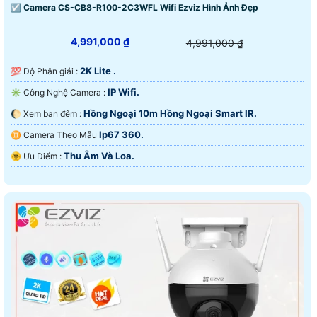
☑ Camera CS-CB8-R100-2C3WFL Wifi Ezviz Hình Ảnh Đẹp
4,991,000 ₫
4,991,000 ₫
2K Lite .
💯 Độ Phân giải :
IP Wifi.
✳️ Công Nghệ Camera :
Hồng Ngoại 10m Hồng Ngoại Smart IR.
🌔 Xem ban đêm :
Ip67 360.
♊ Camera Theo Mẫu
Thu Âm Và Loa.
️☣️ Ưu Điểm :