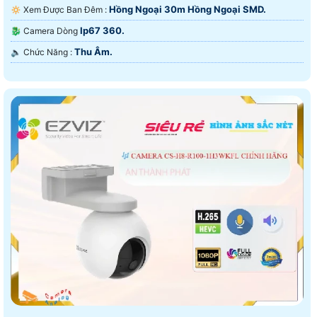
Hồng Ngoại 30m Hồng Ngoại SMD.
🔅 Xem Được Ban Đêm :
Ip67 360.
🐉️ Camera Dòng
Thu Âm.
️🔈 Chức Năng :