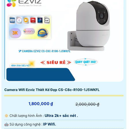
Camera Wifi Ezviz Thiết Kế Đẹp CS-C8c-R100-1J5WKFL
1,800,000 ₫
2,000,000 ₫
Ultra 2k+ sắc nét .
🔅 Chất lượng hình Ảnh :
IP Wifi.
🤖️ Sử dụng công nghệ :