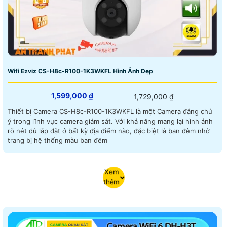
Wifi Ezviz CS-H8c-R100-1K3WKFL Hình Ảnh Đẹp
1,599,000 ₫
1,729,000 ₫
Thiết bị Camera CS-H8c-R100-1K3WKFL là một Camera đáng chú
ý trong lĩnh vực camera giám sát. Với khả năng mang lại hình ảnh
rõ nét dù lắp đặt ở bất kỳ địa điểm nào, đặc biệt là ban đêm nhờ
trang bị hệ thống màu ban đêm
Xem
thêm