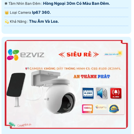
Hồng Ngoại 30m Có Màu Ban Đêm.
❃ Tầm Nhìn Ban Đêm :
Ip67 360.
👑 Loại Camera
Thu Âm Và Loa.
️💫 Khả Năng :