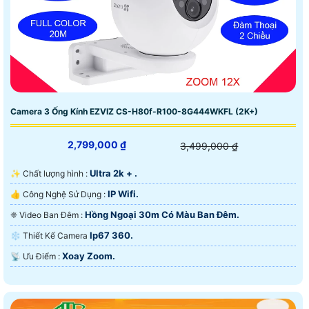
Camera 3 Ống Kính EZVIZ CS-H80f-R100-8G444WKFL (2K+)
2,799,000 ₫
3,499,000 ₫
Ultra 2k + .
✨ Chất lượng hình :
IP Wifi.
👍 Công Nghệ Sử Dụng :
Hồng Ngoại 30m Có Màu Ban Ðêm.
❈ Video Ban Đêm :
Ip67 360.
❄ Thiết Kế Camera
Xoay Zoom.
️📡 Ưu Điểm :