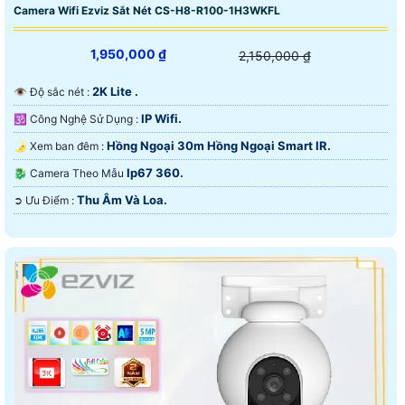
Camera Wifi Ezviz Sắt Nét CS-H8-R100-1H3WKFL
1,950,000 ₫
2,150,000 ₫
2K Lite .
👁 Độ sắc nét :
IP Wifi.
🕉️ Công Nghệ Sử Dụng :
Hồng Ngoại 30m Hồng Ngoại Smart IR.
🌛 Xem ban đêm :
Ip67 360.
🐉️ Camera Theo Mẫu
Thu Âm Và Loa.
️➲ Ưu Điểm :