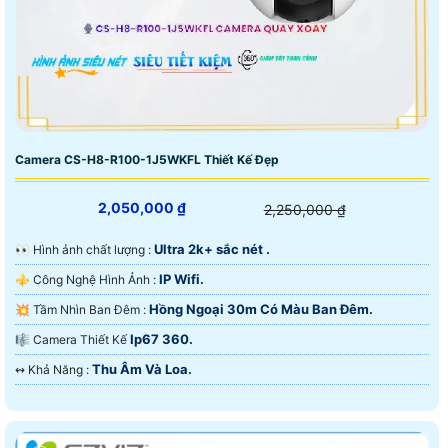
Camera CS-H8-R100-1J5WKFL Thiết Kế Đẹp
2,050,000 ₫
2,250,000 ₫
Ultra 2k+ sắc nét .
️👀 Hình ảnh chất lượng :
IP Wifi.
⚜️ Công Nghệ Hình Ảnh :
Hồng Ngoại 30m Có Màu Ban Đêm.
💥 Tầm Nhìn Ban Đêm :
Ip67 360.
🎼️ Camera Thiết Kế
Thu Âm Và Loa.
️↭ Khả Năng :