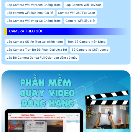
Lăp Camera Wifi Vantech Chống Trộm
Lắp Camera Wifi Hikvision
Lắp camera wifi 360 Imou Giá Rẻ
Camera Wifi 360 Full Color
Lắp Camera Wifi Imou Có Chống Trộm
Camera Wifi Siêu Nét
CAMERA THEO GÓI
Lắp Camera Giá Rẻ Trọn Gói chính hãng
Trọn Bộ Camera Nên Dùng
Lắp Camera Trọn Bộ Độ Phân Giải Ultra Hd
Bộ Camera Ip Chất Lượng
Lắp Bộ Camera Dahua Full Color ban đêm có màu