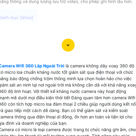
băng thông và dung lượng lưu trữ video, cho phép ghi hình lâu hơn.
Camera Wifi 360 Lắp ngoài trời Ezviz với khả năng kháng
nước tốt chức năng quay xoay và báo động chống trộm
hiệu quả. Camera Wifi 360 Lắp Ngoài Trời phù hợp sử dụng
cho gia đình, cửa hàng, mang lại sự an toàn và tiện ích cho
người dùng. Với độ phân giải 2.0MP công nghệ IP, Camera
Camera Wifi 360 Lắp Ngoài Trời
là camera không dây xoay 360 độ
Wifi 360 ngoài trời Ezviz cung cấp hình ảnh sắc nét, chi tiết
có micro loa chuẩn kháng nước tốt giám sát qua điện thoại với chức
mà không bị mờ hay nhoè. Những trang bị mới được tích
năng báo động chống trộm thông minh lựa chọn hoàn hảo cho việc
hợp đem lại lợi ích cho bạn quan sát và giám sát mọi hoạt
giám sát an ninh tại nơi ngoài trời mà không cần dâ với khả năng xoa
360 độ linh hoạt. Với thiết kế kháng nước camera này hoạt động
động xung quanh một cách rõ ràng và chính xác.Với ưu
mạnh mẽ dưới mọi điều kiện thời tiết Đáng quan tâm hơn camera Wifi
điểm vượt trội về khả năng kháng nước và chức năng thôn
360 còn tích hợp micro loa đàm thoại 2 chiều giúp người dùng kết nố
minh, Camera Wifi 360 ngoài trời Ezviz là sự lựa chọn thôn
và giao tiếp một cách dễ dàng. Bạn có thể giám sát và kiểm soát
minh, tiết kiệm chi phí và mang lại hiệu quả lớn cho việc bả
camera thông qua điện thoại di động, ổn hơn an toàn và tiện lợi cho
vệ gia đình và cửa hàng của bạn.
gia đình và doanh nghiệp của bạn.
Camera có micro là loại camera được trang bị chức năng ghi âm, cho
phép thu âm thanh từ môi trường xung quanh. Tính năng này giúp