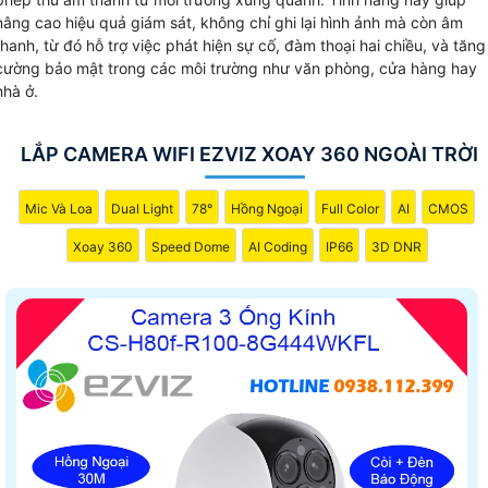
nâng cao hiệu quả giám sát, không chỉ ghi lại hình ảnh mà còn âm
thanh, từ đó hỗ trợ việc phát hiện sự cố, đàm thoại hai chiều, và tăng
cường bảo mật trong các môi trường như văn phòng, cửa hàng hay
nhà ở.
LẮP CAMERA WIFI EZVIZ XOAY 360 NGOÀI TRỜI
Mic Và Loa
Dual Light
78°
Hồng Ngoại
Full Color
AI
CMOS
Xoay 360
Speed Dome
AI Coding
IP66
3D DNR