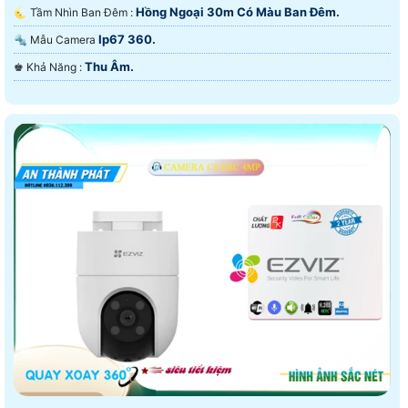
Hồng Ngoại 30m Có Màu Ban Đêm.
🌜 Tầm Nhìn Ban Đêm :
Ip67 360.
🔩 Mẫu Camera
Thu Âm.
️♚ Khả Năng :