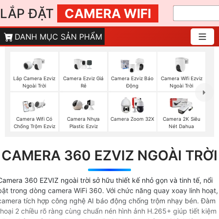
LẮP ĐẶT
CAMERA WIFI
DANH MỤC SẢN PHẨM
Lắp Camera Ezviz
Camera Ezviz Giá
Camera Wifi Ezviz
Camera Ezviz Báo
Ngoài Trời
Rẻ
Ngoài Trời
Động
Camera Wifi Có
Camera Nhựa
Camera Zoom 32X
Camera 2K Siêu
Chống Trộm Ezviz
Plastic Ezviz
Nét Dahua
CAMERA 360 EZVIZ NGOÀI TRỜI
Camera 360 EZVIZ ngoài trời sở hữu thiết kế nhỏ gọn và tinh tế, nổi
bật trong dòng camera WiFi 360. Với chức năng quay xoay linh hoạt,
camera tích hợp công nghệ AI báo động chống trộm nhạy bén. Đàm
thoại 2 chiều rõ ràng cùng chuẩn nén hình ảnh H.265+ giúp tiết kiệm