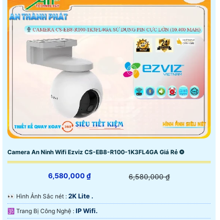
Camera An Ninh Wifi Ezviz CS-EB8-R100-1K3FL4GA Giá Rẻ ❂
6,580,000 ₫
6,580,000 ₫
2K Lite .
️👀 Hình Ảnh Sắc nét :
IP Wifi.
🕉️ Trang Bị Công Nghệ :