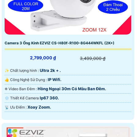
Camera 3 Ống Kính EZVIZ CS-H80f-R100-8G444WKFL (2K+)
2,799,000 ₫
3,499,000 ₫
Ultra 2k + .
✨ Chất lượng hình :
IP Wifi.
👍 Công Nghệ Sử Dụng :
Hồng Ngoại 30m Có Màu Ban Ðêm.
❈ Video Ban Đêm :
Ip67 360.
❄ Thiết Kế Camera
Xoay Zoom.
️📡 Ưu Điểm :