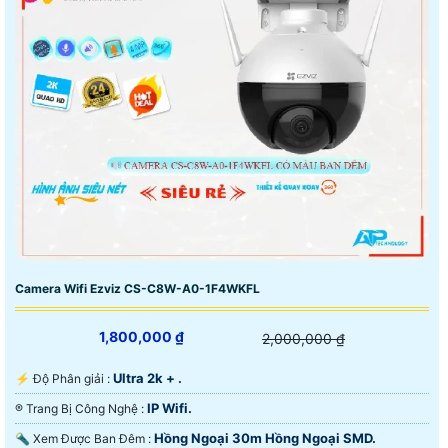
Camera Wifi Ezviz CS-C8W-A0-1F4WKFL
1,800,000 ₫
2,000,000 ₫
Ultra 2k + .
️⚡ Độ Phân giải :
IP Wifi.
®️ Trang Bị Công Nghệ :
Hồng Ngoại 30m Hồng Ngoại SMD.
🔦 Xem Được Ban Đêm :