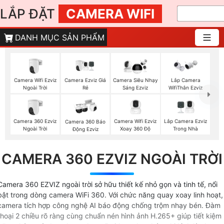
LẮP ĐẶT
CAMERA WIFI
DANH MỤC SẢN PHẨM
Camera Wifi Ezviz
Camera Ezviz Giá
Camera Siêu Nhạy
Lắp Camera
Ngoài Trời
Rẻ
Sáng Ezviz
WifiThân Ezviz
Camera 360 Ezviz
Camera Wifi Ezviz
Lắp Camera Ezviz
Camera 360 Báo
Ngoài Trời
Xoay 360 Độ
Trong Nhà
Động Ezviz
CAMERA 360 EZVIZ NGOÀI TRỜI
Camera 360 EZVIZ ngoài trời sở hữu thiết kế nhỏ gọn và tinh tế, nổi
bật trong dòng camera WiFi 360. Với chức năng quay xoay linh hoạt,
camera tích hợp công nghệ AI báo động chống trộm nhạy bén. Đàm
thoại 2 chiều rõ ràng cùng chuẩn nén hình ảnh H.265+ giúp tiết kiệm