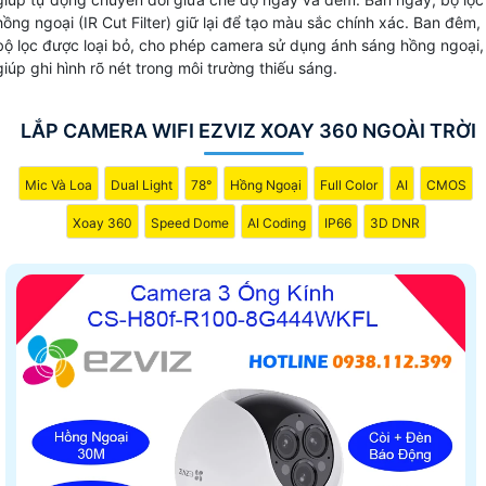
hồng ngoại (IR Cut Filter) giữ lại để tạo màu sắc chính xác. Ban đêm,
bộ lọc được loại bỏ, cho phép camera sử dụng ánh sáng hồng ngoại,
giúp ghi hình rõ nét trong môi trường thiếu sáng.
LẮP CAMERA WIFI EZVIZ XOAY 360 NGOÀI TRỜI
Mic Và Loa
Dual Light
78°
Hồng Ngoại
Full Color
AI
CMOS
Xoay 360
Speed Dome
AI Coding
IP66
3D DNR