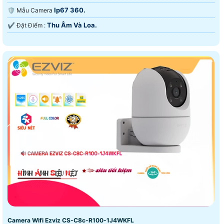
Ip67 360.
🛡 Mẫu Camera
Thu Âm Và Loa.
️✔️ Đặt Điểm :
Camera Wifi Ezviz CS-C8c-R100-1J4WKFL