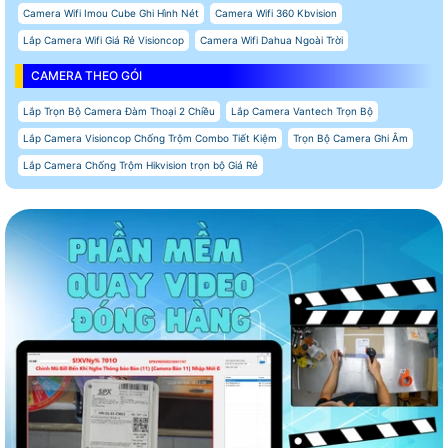
Camera Wifi Imou Cube Ghi Hình Nét
Camera Wifi 360 Kbvision
Lắp Camera Wifi Giá Rẻ Visioncop
Camera Wifi Dahua Ngoài Trời
CAMERA THEO GÓI
Lắp Trọn Bộ Camera Đàm Thoại 2 Chiều
Lắp Camera Vantech Trọn Bộ
Lắp Camera Visioncop Chống Trộm Combo Tiết Kiệm
Trọn Bộ Camera Ghi Âm
Lắp Camera Chống Trộm Hikvision trọn bộ Giá Rẻ