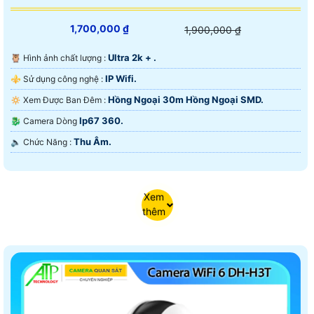
1,700,000 ₫
1,900,000 ₫
Ultra 2k + .
🦉 Hình ảnh chất lượng :
IP Wifi.
⚜️ Sử dụng công nghệ :
Hồng Ngoại 30m Hồng Ngoại SMD.
🔅 Xem Được Ban Đêm :
Ip67 360.
🐉️ Camera Dòng
Thu Âm.
️🔈 Chức Năng :
Xem
thêm