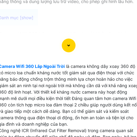
băng thông và dung lượng lưu trữ video, cho phép ghi hình lâu hơn.
Camera Wifi 360 Lắp ngoài trời Ezviz với khả năng kháng
nước tốt chức năng quay xoay và báo động chống trộm
hiệu quả. Camera Wifi 360 Lắp Ngoài Trời phù hợp sử dụng
cho gia đình, cửa hàng, mang lại sự an toàn và tiện ích cho
người dùng. Với độ phân giải 2.0MP công nghệ IP, Camera
Camera Wifi 360 Lắp Ngoài Trời
là camera không dây xoay 360 độ
Wifi 360 ngoài trời Ezviz cung cấp hình ảnh sắc nét, chi tiết
có micro loa chuẩn kháng nước tốt giám sát qua điện thoại với chức
mà không bị mờ hay nhoè. Những trang bị mới được tích
năng báo động chống trộm thông minh lựa chọn hoàn hảo cho việc
hợp đem lại lợi ích cho bạn quan sát và giám sát mọi hoạt
giám sát an ninh tại nơi ngoài trời mà không cần dâ với khả năng xoa
360 độ linh hoạt. Với thiết kế kháng nước camera này hoạt động
động xung quanh một cách rõ ràng và chính xác.Với ưu
mạnh mẽ dưới mọi điều kiện thời tiết Đáng quan tâm hơn camera Wifi
điểm vượt trội về khả năng kháng nước và chức năng thôn
360 còn tích hợp micro loa đàm thoại 2 chiều giúp người dùng kết nố
minh, Camera Wifi 360 ngoài trời Ezviz là sự lựa chọn thôn
và giao tiếp một cách dễ dàng. Bạn có thể giám sát và kiểm soát
minh, tiết kiệm chi phí và mang lại hiệu quả lớn cho việc bả
camera thông qua điện thoại di động, ổn hơn an toàn và tiện lợi cho
vệ gia đình và cửa hàng của bạn.
gia đình và doanh nghiệp của bạn.
Công nghệ ICR (Infrared Cut Filter Removal) trong camera quan sát
giúp tự động chuyển đổi giữa chế độ ngày và đêm. Ban ngày, bộ lọc