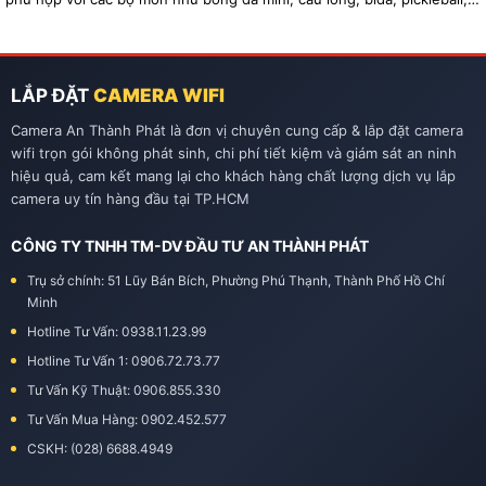
tennis…
LẮP ĐẶT
CAMERA WIFI
Camera An Thành Phát là đơn vị chuyên cung cấp & lắp đặt camera
wifi trọn gói không phát sinh, chi phí tiết kiệm và giám sát an ninh
hiệu quả, cam kết mang lại cho khách hàng chất lượng dịch vụ lắp
camera uy tín hàng đầu tại TP.HCM
CÔNG TY TNHH TM-DV ĐẦU TƯ AN THÀNH PHÁT
Trụ sở chính: 51 Lũy Bán Bích, Phường Phú Thạnh, Thành Phố Hồ Chí
Minh
Hotline Tư Vấn: 0938.11.23.99
Hotline Tư Vấn 1: 0906.72.73.77
Tư Vấn Kỹ Thuật: 0906.855.330
Tư Vấn Mua Hàng: 0902.452.577
CSKH: (028) 6688.4949