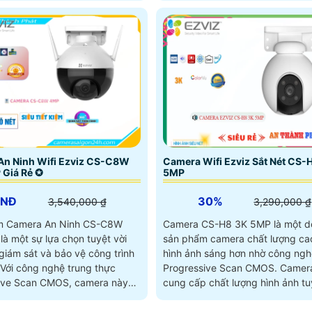
An Ninh Wifi Ezviz CS-C8W
Camera Wifi Ezviz Sắt Nét CS-
 Giá Rẻ ✪
5MP
VNĐ
30%
3,540,000 ₫
3,290,000 ₫
m Camera An Ninh CS-C8W
Camera CS-H8 3K 5MP là một 
à một sự lựa chọn tuyệt vời
sản phẩm camera chất lượng cao
giám sát và bảo vệ công trình
hình ảnh sáng hơn nhờ công ngh
Progressive Scan CMOS. Camera này
ive Scan CMOS, camera này
cung cấp chất lượng hình ảnh tuy
đặc...