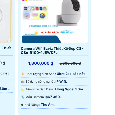
 Thiết
Camera Wifi Ezviz Thiết Kế Đẹp CS-
C8c-R100-1J5WKFL
0 ₫
1,800,000 ₫
2,000,000 ₫
c nét .
Ultra 2k+ sắc nét .
🔅 Chất lượng hình Ảnh :
IP Wifi.
🤖️ Sử dụng công nghệ :
 30m Có
Hồng Ngoại 30m Có
🌜 Tầm Nhìn Ban Đêm :
Màu Ban Đêm.
Ip67 360.
🔩 Mẫu Camera
Thu Âm.
️♚ Khả Năng :