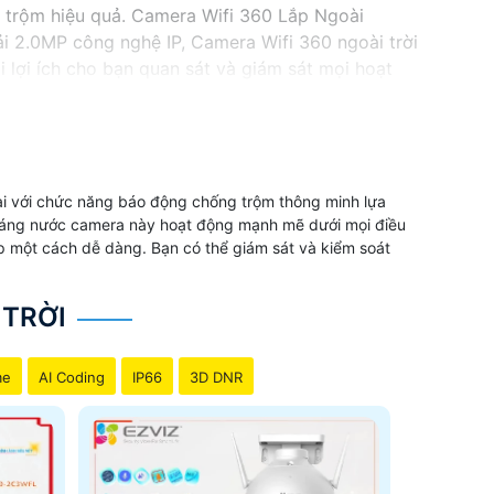
 trộm hiệu quả. Camera Wifi 360 Lắp Ngoài
ải 2.0MP công nghệ IP, Camera Wifi 360 ngoài trời
 lợi ích cho bạn quan sát và giám sát mọi hoạt
thông minh, Camera Wifi 360 ngoài trời Ezviz là
bạn.
ại với chức năng báo động chống trộm thông minh lựa
ế kháng nước camera này hoạt động mạnh mẽ dưới mọi điều
ếp một cách dễ dàng. Bạn có thể giám sát và kiểm soát
 TRỜI
me
AI Coding
IP66
3D DNR