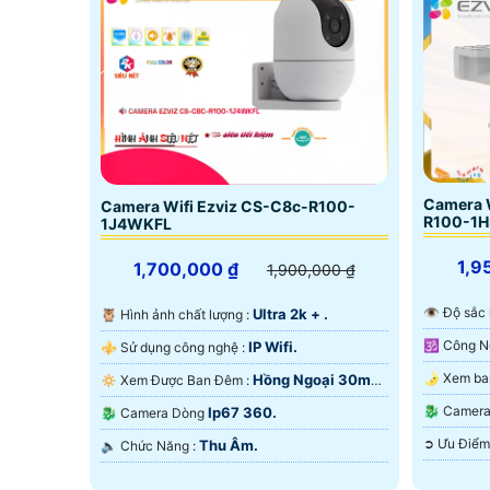
Camera W
Camera Wifi Ezviz CS-C8c-R100-
R100-1
1J4WKFL
1,9
1,700,000 ₫
1,900,000 ₫
👁 Độ sắc
Ultra 2k + .
🦉 Hình ảnh chất lượng :
IP Wifi.
⚜️ Sử dụng công nghệ :
Hồng Ngoại 30m
🔅 Xem Được Ban Đêm :
Ngoại Sma
Hồng Ngoại SMD.
🐉️ Cam
Ip67 360.
🐉️ Camera Dòng
Thu Âm.
️🔈 Chức Năng :