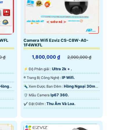
3WFL
Camera Wifi Ezviz CS-C8W-A0-
1F4WKFL
1,800,000 ₫
0 ₫
2,000,000 ₫
Ultra 2k + .
️⚡ Độ Phân giải :
IP Wifi.
®️ Trang Bị Công Nghệ :
 Hồng
Hồng Ngoại 30m
🔦 Xem Được Ban Đêm :
Hồng Ngoại SMD.
Ip67 360.
🛡 Mẫu Camera
Thu Âm Và Loa.
️✔️ Đặt Điểm :