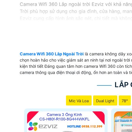
Camera Wifi 360 Lắp ngoài trời Ezviz với khả nă
Trời phù hợp sử dụng cho gia đình, cửa hàng, mang
Ezviz cung cấp hình ảnh sắc nét, chi tiết mà khôn
động xung quanh một cách rõ ràng và chính xác.V
sự lựa chọn thông minh, tiết kiệm chi phí và mang
Camera Wifi 360 Lắp Ngoài Trời
là camera không dây xoa
'
chọn hoàn hảo cho việc giám sát an ninh tại nơi ngoài tr
kiện thời tiết Đáng quan tâm hơn camera Wifi 360 còn tích
camera thông qua điện thoại di động, ổn hơn an toàn và ti
LẮP 
Mic Và Loa
Dual Light
78°