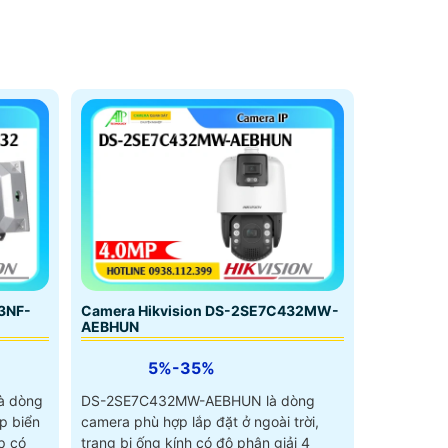
3NF-
Camera Hikvision DS-2SE7C432MW-
AEBHUN
5%-35%
à dòng
DS-2SE7C432MW-AEBHUN là dòng
p biển
camera phù hợp lắp đặt ở ngoài trời,
p có
trang bị ống kính có độ phân giải 4