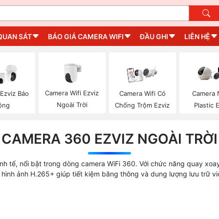
QUAN SÁT
BÁO GIÁ CAMERA WIFI
ĐẦU GHI
LIÊN HỆ
Camera Wifi Ezviz
Ezviz Báo
Camera Wifi Có
Camera 
Ngoài Trời
ộng
Chống Trộm Ezviz
Plastic 
CAMERA 360 EZVIZ NGOÀI TRỜI
inh tế, nổi bật trong dòng camera WiFi 360. Với chức năng quay xoa
hình ảnh H.265+ giúp tiết kiệm băng thông và dung lượng lưu trữ vid