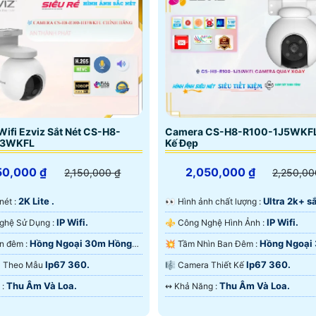
ifi Ezviz Sắt Nét CS-H8-
Camera CS-H8-R100-1J5WKFL
H3WKFL
Kế Đẹp
50,000 ₫
2,050,000 ₫
2,150,000 ₫
2,250,00
2K Lite .
Ultra 2k+ sắ
 nét :
️👀 Hình ảnh chất lượng :
IP Wifi.
IP Wifi.
🕉️ Công Nghệ Sử Dụng :
⚜️ Công Nghệ Hình Ảnh :
Hồng Ngoại 30m Hồng
Hồng Ngoại
🌛 Xem ban đêm :
💥 Tầm Nhìn Ban Đêm :
rt IR.
Màu Ban Đêm.
Ip67 360.
Ip67 360.
era Theo Mẫu
🎼️ Camera Thiết Kế
Thu Âm Và Loa.
Thu Âm Và Loa.
️➲ Ưu Điểm :
️↭ Khả Năng :