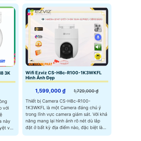
Wifi Ezviz CS-H8c-R100-1K3WKFL
H8 3K
Hình Ảnh Đẹp
1,599,000 ₫
1,729,000 ₫
Thiết bị Camera CS-H8c-R100-
dòng
1K3WKFL là một Camera đáng chú ý
 với
trong lĩnh vực camera giám sát. Với khả
ệ
năng mang lại hình ảnh rõ nét dù lắp
đặt ở bất kỳ địa điểm nào, đặc biệt là
ệt vời,
ban đêm nhờ trang bị hệ thống màu
ban đêm