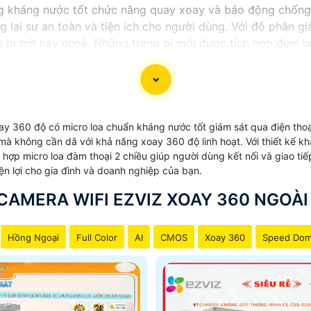
ng kháng nước tốt chức năng quay xoay và báo động chống
 lại sự an toàn và tiện ích cho người dùng. Với độ phân gi
g bị mờ hay nhoè. Những trang bị mới được tích hợp đem lại
ới ưu điểm vượt trội về khả năng kháng nước và chức năng 
 lại hiệu quả lớn cho việc bảo vệ gia đình và cửa hàng của 
y 360 độ có micro loa chuẩn kháng nước tốt giám sát qua điện tho
ời mà không cần dâ với khả năng xoay 360 độ linh hoạt. Với thiết k
 hợp micro loa đàm thoại 2 chiều giúp người dùng kết nối và giao ti
ện lợi cho gia đình và doanh nghiệp của bạn.
CAMERA WIFI EZVIZ XOAY 360 NGOÀI
Hồng Ngoại
Full Color
AI
CMOS
Xoay 360
Speed Do