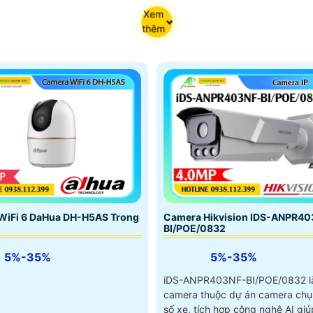
Xem
thêm
Camera Hikvision IDS-ANPR40
WiFi 6 DaHua DH-H5AS Trong
BI/POE/0832
5%-35%
5%-35%
iDS-ANPR403NF-BI/POE/0832 l
camera thuộc dự án camera chụ
số xe, tích hợp công nghệ AI giú