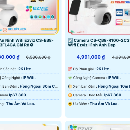
n Ninh Wifi Ezviz CS-EB8-
☑ Camera CS-CB8-R100-2C
3FL4GA Giá Rẻ ❂
Wifi Ezviz Hình Ảnh Đẹp
80,000 ₫
4,991,000 ₫
6,580,000 ₫
4,991,00
2K Lite .
2K Lite .
 Ảnh Sắc nét :
💯 Độ Phân giải :
IP Wifi.
IP Wifi.
🕉️ Trang Bị Công Nghệ :
✳️ Công Nghệ Camera :
Hồng Ngoại 30m Có
Hồng Ngoại 10m
❃ Tầm Nhìn Ban Đêm :
🌔 Xem ban đêm :
 Đêm.
Ngoại Smart IR.
Ip67 360.
Ip67 360.
Camera
♊ Camera Theo Mẫu
Thu Âm Và Loa.
Thu Âm Và Loa.
️💫 Khả Năng :
️☣️ Ưu Điểm :