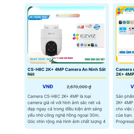
CS-H8C 2K+ 4MP Camera An Ninh Sắt
Camera 
Nét
2K+ 4MP
VNĐ
2,670,000 ₫
Camera CS-H8C 2K+ 4MP là loại
Sản phẩ
camera giá rẻ với hình ảnh sắc nét và
2K+ 4MP l
đẹp ngay cả trong điều kiện ánh sáng
cho việc 
yếu nhờ công nghệ hồng ngoại 30m.
của bạn. Với công nghệ trung thực
Góc nhìn rộng mà hình ảnh chất lượng 4
Progress
cho...