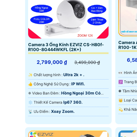
Camera A
Camera 3 Ống Kính EZVIZ CS-H80f-
R100-1K
R100-8G444WKFL (2K+)
6,5
2,799,000 ₫
3,499,000 ₫
️👀 Hình
Ultra 2k + .
✨ Chất lượng hình :
IP Wifi.
👍 Công Nghệ Sử Dụng :
Hồng Ngoại 30m Có
❈ Video Ban Đêm :
Màu Ban
Màu Ban Ðêm.
👑 Loại 
Ip67 360.
❄ Thiết Kế Camera
Xoay Zoom.
️📡 Ưu Điểm :