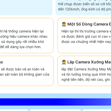
thể chụp được biển số xe với tốc
đến 120km/h, ống kính có độ phâ
4
🤵 Một Số Dòng Camera 
hí hệ thống camera hiện tại
Hiện tại thì thị trường camera
thường hiệu camera khác nhau
và được đánh giá cực kì cao 
 sử dụng gây rất nhiều khó
được ưa chuộng nhất hiện nay
để dễ dàng lựa chọn hơn.
ao
🤵 Lắp Camera Xưởng Ma
sẽ được bảo vệ an toàn và
lắp đặt Camera Xưởng May Mặ
an sát toàn bộ không gian cửa
và tin tưởng trong quá trình 
nghệ tiên tiến, độ nét cao, gh