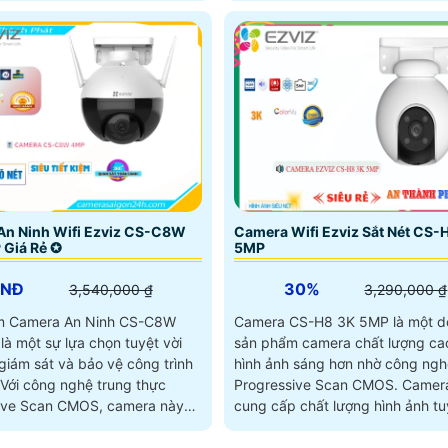
An Ninh Wifi Ezviz CS-C8W
Camera Wifi Ezviz Sắt Nét CS-
 Giá Rẻ ✪
5MP
VNĐ
30%
3,540,000 ₫
3,290,000 ₫
m Camera An Ninh CS-C8W
Camera CS-H8 3K 5MP là một 
à một sự lựa chọn tuyệt vời
sản phẩm camera chất lượng cao
giám sát và bảo vệ công trình
hình ảnh sáng hơn nhờ công ngh
Progressive Scan CMOS. Camera này
ive Scan CMOS, camera này
cung cấp chất lượng hình ảnh tuy
đặc...