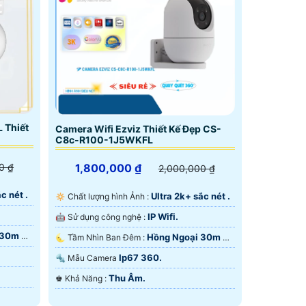
 Thiết
Camera Wifi Ezviz Thiết Kế Đẹp CS-
C8c-R100-1J5WKFL
0 ₫
1,800,000 ₫
2,000,000 ₫
c nét .
Ultra 2k+ sắc nét .
🔅 Chất lượng hình Ảnh :
IP Wifi.
🤖️ Sử dụng công nghệ :
 30m Có
Hồng Ngoại 30m Có
🌜 Tầm Nhìn Ban Đêm :
Màu Ban Đêm.
Ip67 360.
🔩 Mẫu Camera
Thu Âm.
️♚ Khả Năng :