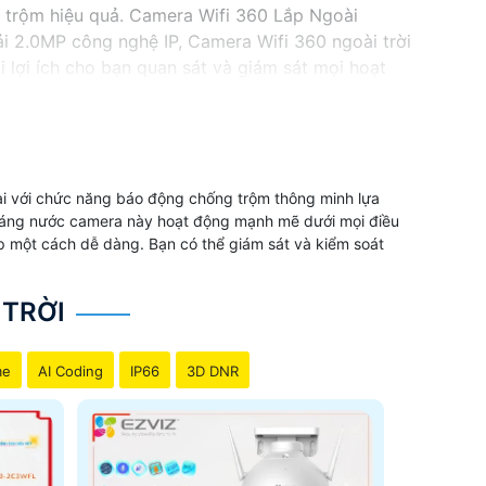
 trộm hiệu quả. Camera Wifi 360 Lắp Ngoài
ải 2.0MP công nghệ IP, Camera Wifi 360 ngoài trời
 lợi ích cho bạn quan sát và giám sát mọi hoạt
thông minh, Camera Wifi 360 ngoài trời Ezviz là
bạn.
ại với chức năng báo động chống trộm thông minh lựa
ế kháng nước camera này hoạt động mạnh mẽ dưới mọi điều
ếp một cách dễ dàng. Bạn có thể giám sát và kiểm soát
 TRỜI
me
AI Coding
IP66
3D DNR