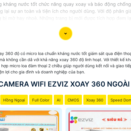
ng kháng nước tốt chức năng quay xoay và báo động chống
 lại sự an toàn và tiện ích cho người dùng. Với độ phân gi
g bị mờ hay nhoè. Những trang bị mới được tích hợp đem lại
ới ưu điểm vượt trội về khả năng kháng nước và chức năng 
 lại hiệu quả lớn cho việc bảo vệ gia đình và cửa hàng của 
y 360 độ có micro loa chuẩn kháng nước tốt giám sát qua điện tho
ời mà không cần dâ với khả năng xoay 360 độ linh hoạt. Với thiết k
 hợp micro loa đàm thoại 2 chiều giúp người dùng kết nối và giao ti
ện lợi cho gia đình và doanh nghiệp của bạn.
CAMERA WIFI EZVIZ XOAY 360 NGOÀI
Hồng Ngoại
Full Color
AI
CMOS
Xoay 360
Speed Do