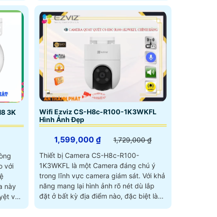
Wifi Ezviz CS-H8c-R100-1K3WKFL
H8 3K
Hình Ảnh Đẹp
1,599,000 ₫
1,729,000 ₫
Thiết bị Camera CS-H8c-R100-
dòng
1K3WKFL là một Camera đáng chú ý
 với
trong lĩnh vực camera giám sát. Với khả
ệ
năng mang lại hình ảnh rõ nét dù lắp
đặt ở bất kỳ địa điểm nào, đặc biệt là
ệt vời,
ban đêm nhờ trang bị hệ thống màu
ban đêm