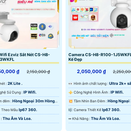
ifi Ezviz Sắt Nét CS-H8-
Camera CS-H8-R100-1J5WKFL
H3WKFL
Kế Đẹp
50,000 ₫
2,050,000 ₫
2,150,000 ₫
2,250,00
2K Lite .
Ultra 2k+ sắ
 nét :
️👀 Hình ảnh chất lượng :
IP Wifi.
IP Wifi.
🕉️ Công Nghệ Sử Dụng :
⚜️ Công Nghệ Hình Ảnh :
Hồng Ngoại 30m Hồng
Hồng Ngoại
🌛 Xem ban đêm :
💥 Tầm Nhìn Ban Đêm :
rt IR.
Màu Ban Đêm.
Ip67 360.
Ip67 360.
era Theo Mẫu
🎼️ Camera Thiết Kế
Thu Âm Và Loa.
Thu Âm Và Loa.
️➲ Ưu Điểm :
️↭ Khả Năng :