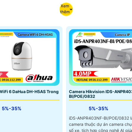
Xem
thêm
Camera Hikvision IDS-ANPR40
WiFi 6 DaHua DH-H5AS Trong
BI/POE/0832
5%-35%
5%-35%
iDS-ANPR403NF-BI/POE/0832 l
camera thuộc dự án camera chụ
số xe, tích hợp công nghệ AI giú