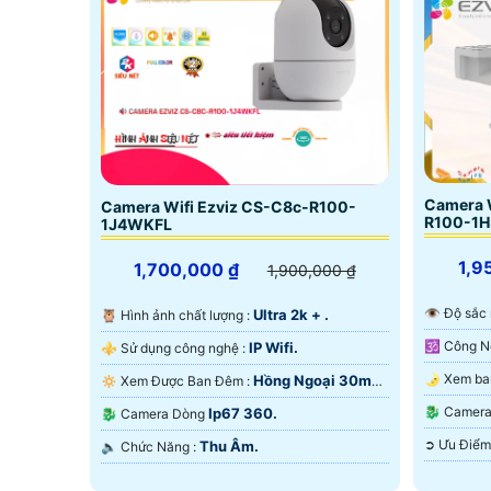
Camera W
Camera Wifi Ezviz CS-C8c-R100-
R100-1
1J4WKFL
1,9
1,700,000 ₫
1,900,000 ₫
👁 Độ sắc
Ultra 2k + .
🦉 Hình ảnh chất lượng :
IP Wifi.
⚜️ Sử dụng công nghệ :
Hồng Ngoại 30m
🔅 Xem Được Ban Đêm :
Ngoại Sma
Hồng Ngoại SMD.
🐉️ Cam
Ip67 360.
🐉️ Camera Dòng
Thu Âm.
️🔈 Chức Năng :