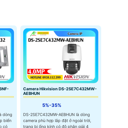
3NF-
Camera Hikvision DS-2SE7C432MW-
AEBHUN
5%-35%
à dòng
DS-2SE7C432MW-AEBHUN là dòng
p biển
camera phù hợp lắp đặt ở ngoài trời,
p có
trang bị ống kính có độ phân giải 4