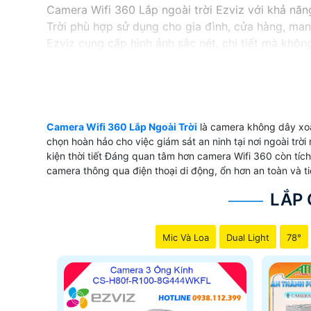
Camera Wifi 360 Lắp ngoài trời Ezviz với khả nă
Trời phù hợp sử dụng cho gia đình, cửa hàng, mang
Ezviz cung cấp hình ảnh sắc nét, chi tiết mà khôn
động xung quanh một cách rõ ràng và chính xác.V
sự lựa chọn thông minh, tiết kiệm chi phí và mang
Camera Wifi 360 Lắp Ngoài Trời
là camera không dây xoa
'
chọn hoàn hảo cho việc giám sát an ninh tại nơi ngoài tr
kiện thời tiết Đáng quan tâm hơn camera Wifi 360 còn tích
camera thông qua điện thoại di động, ổn hơn an toàn và ti
LẮP 
Mic Và Loa
Dual Light
78°