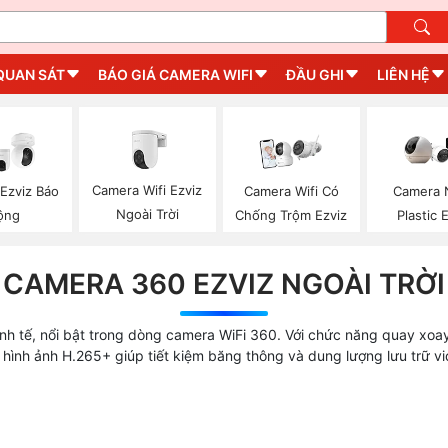
QUAN SÁT
BÁO GIÁ CAMERA WIFI
ĐẦU GHI
LIÊN HỆ
Camera Wifi Ezviz
Ezviz Báo
Camera Wifi Có
Camera 
Ngoài Trời
ộng
Chống Trộm Ezviz
Plastic 
CAMERA 360 EZVIZ NGOÀI TRỜI
inh tế, nổi bật trong dòng camera WiFi 360. Với chức năng quay xoa
hình ảnh H.265+ giúp tiết kiệm băng thông và dung lượng lưu trữ vid