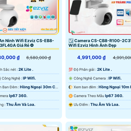
n Ninh Wifi Ezviz CS-EB8-
☑ Camera CS-CB8-R100-2C
3FL4GA Giá Rẻ ❂
Wifi Ezviz Hình Ảnh Đẹp
80,000 ₫
4,991,000 ₫
6,580,000 ₫
4,991,00
2K Lite .
2K Lite .
 Ảnh Sắc nét :
💯 Độ Phân giải :
IP Wifi.
IP Wifi.
🕉️ Trang Bị Công Nghệ :
✳️ Công Nghệ Camera :
Hồng Ngoại 30m Có
Hồng Ngoại 10m
❃ Tầm Nhìn Ban Đêm :
🌔 Xem ban đêm :
 Đêm.
Ngoại Smart IR.
Ip67 360.
Ip67 360.
Camera
♊ Camera Theo Mẫu
Thu Âm Và Loa.
Thu Âm Và Loa.
️💫 Khả Năng :
️☣️ Ưu Điểm :