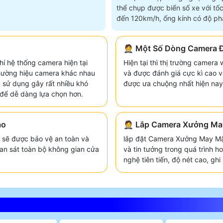
thể chụp được biển số xe với tốc
đến 120km/h, ống kính có độ phâ
4
🤵 Một Số Dòng Camera 
hí hệ thống camera hiện tại
Hiện tại thì thị trường camera
thường hiệu camera khác nhau
và được đánh giá cực kì cao 
 sử dụng gây rất nhiều khó
được ưa chuộng nhất hiện nay
để dễ dàng lựa chọn hơn.
ao
🤵 Lắp Camera Xưởng Ma
sẽ được bảo vệ an toàn và
lắp đặt Camera Xưởng May Mặ
an sát toàn bộ không gian cửa
và tin tưởng trong quá trình 
nghệ tiên tiến, độ nét cao, gh