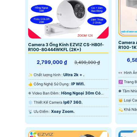
Camera A
Camera 3 Ống Kính EZVIZ CS-H80f-
R100-1K
R100-8G444WKFL (2K+)
6,5
2,799,000 ₫
3,499,000 ₫
️👀 Hình
Ultra 2k + .
✨ Chất lượng hình :
IP Wifi.
👍 Công Nghệ Sử Dụng :
Hồng Ngoại 30m Có
❈ Video Ban Đêm :
Màu Ban
Màu Ban Ðêm.
👑 Loại 
Ip67 360.
❄ Thiết Kế Camera
Xoay Zoom.
️📡 Ưu Điểm :