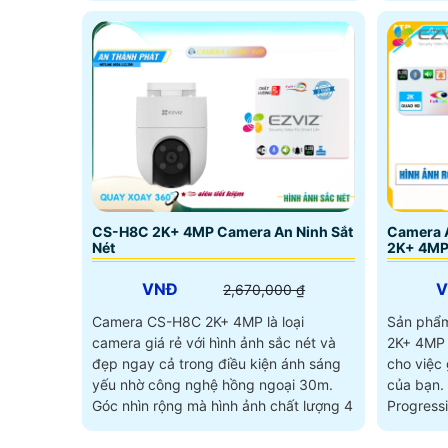
CS-H8C 2K+ 4MP Camera An Ninh Sắt
Camera 
Nét
2K+ 4MP
VNĐ
2,670,000 ₫
Camera CS-H8C 2K+ 4MP là loại
Sản phẩ
camera giá rẻ với hình ảnh sắc nét và
2K+ 4MP l
đẹp ngay cả trong điều kiện ánh sáng
cho việc 
yếu nhờ công nghệ hồng ngoại 30m.
của bạn. Với công nghệ trung thực
Góc nhìn rộng mà hình ảnh chất lượng 4
Progress
cho...