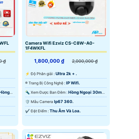
3WFL
Camera Wifi Ezviz CS-C8W-A0-
1F4WKFL
1,800,000 ₫
0 ₫
2,000,000 ₫
Ultra 2k + .
️⚡ Độ Phân giải :
IP Wifi.
®️ Trang Bị Công Nghệ :
 Hồng
Hồng Ngoại 30m
🔦 Xem Được Ban Đêm :
Hồng Ngoại SMD.
Ip67 360.
🛡 Mẫu Camera
Thu Âm Và Loa.
️✔️ Đặt Điểm :