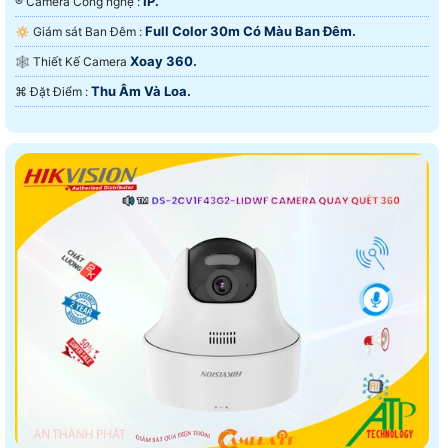
IP.
®️ Camera Công nghệ :
Full Color 30m Có Màu Ban Ðêm.
🔅 Giám sát Ban Đêm :
Xoay 360.
🕸️ Thiết Kế Camera
Thu Âm Và Loa.
️⌘ Đặt Điểm :