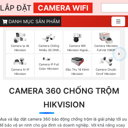
LẮP ĐẶT
CAMERA WIFI
DANH MỤC SẢN PHẨM
Camera Wifi
Camera Ip 4k
Camera Chống
Camera Hikvision
Hikvision Ngoài
Hikvision
Nhiễu 3D DNR
Full Hd 1080P
Trời 360
Hikvison
Camera IP Full
Color Hikvision
Camera AI IP
Đầu Thu 16 Kênh
Camera Chuẩn
Hikvision
Hikvision
Onvif Hikvision
CAMERA 360 CHỐNG TRỘM
HIKVISION
Mua và lắp đặt camera 360 báo động chống trộm là giải pháp tối ưu
để bảo vệ an ninh cho gia đình và doanh nghiệp. Với khả năng xoay