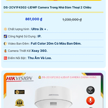
DS-2CV1F43G2-LIDWF Camera Trong Nhà Đàm Thoại 2 Chiều
861,000 ₫
1,230,000 ₫
Ultra 2k + .
🔆 Chất lượng hình :
IP.
🌠 Công Nghệ Sử Dụng :
Full Color 20m Có Màu Ban Ðêm.
🌔 Video Ban Đêm :
Xoay 360.
🤹 Camera Thiết Kế
Thu Âm Và Loa.
️🆑 Điểm Nỗi Bật :