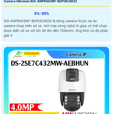
Camera Hikvision IDS-ANPR403NF-BI/POE/0832
5%-35%
iDS-ANPR403NF-BI/POE/0832 là dòng camera thuộc dự án
camera chụp biển số xe, tích hợp công nghệ AI giúp có thể chụp
được biển số xe với tốc độ lên đến 120km/h, ống kính có độ phân
giải 4