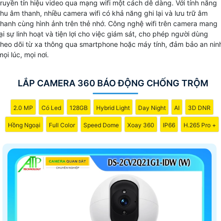
truyền tín hiệu video qua mạng wifi một cách dễ dàng. Với tính năng
lạ.
thu âm thanh, nhiều camera wifi có khả năng ghi lại và lưu trữ âm
thanh cùng hình ảnh trên thẻ nhớ. Công nghệ wifi trên camera mang
lại sự linh hoạt và tiện lợi cho việc giám sát, cho phép người dùng
theo dõi từ xa thông qua smartphone hoặc máy tính, đảm bảo an nin
mọi lúc, mọi nơi.
LẮP CAMERA 360 BÁO ĐỘNG CHỐNG TRỘM
2.0 MP
Có Led
128GB
Hybrid Light
Day Night
AI
3D DNR
Hồng Ngoại
Full Color
Speed Dome
Xoay 360
IP66
H.265 Pro +