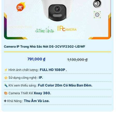
Camera IP Trong Nhà Sắc Nét DS-2CV1F23G2-LIDWF
791,000 ₫
1,130,000 ₫
FULL HD 1080P .
️⚡ Hình ảnh chất lượng :
IP.
⚜️ Sử dụng công nghệ :
Full Color 20m Có Màu Ban Ðêm.
🔦 Khi xem thiếu sáng :
Xoay 360.
🎨 Camera Thiết Kế
Thu Âm Và Loa.
️✤ Khả Năng :