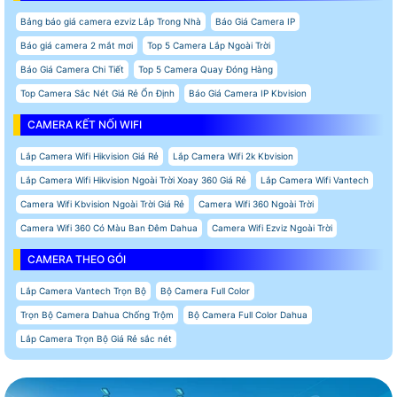
Bảng báo giá camera ezviz Lắp Trong Nhà
Báo Giá Camera IP
Báo giá camera 2 mắt mơi
Top 5 Camera Lắp Ngoài Trời
Báo Giá Camera Chi Tiết
Top 5 Camera Quay Đóng Hàng
Top Camera Sắc Nét Giá Rẻ Ổn Định
Báo Giá Camera IP Kbvision
CAMERA KẾT NỐI WIFI
Lắp Camera Wifi Hikvision Giá Rẻ
Lắp Camera Wifi 2k Kbvision
Lắp Camera Wifi Hikvision Ngoài Trời Xoay 360 Giá Rẻ
Lắp Camera Wifi Vantech
Camera Wifi Kbvision Ngoài Trời Giá Rẻ
Camera Wifi 360 Ngoài Trời
Camera Wifi 360 Có Màu Ban Đêm Dahua
Camera Wifi Ezviz Ngoài Trời
CAMERA THEO GÓI
Lắp Camera Vantech Trọn Bộ
Bộ Camera Full Color
Trọn Bộ Camera Dahua Chống Trộm
Bộ Camera Full Color Dahua
Lắp Camera Trọn Bộ Giá Rẻ sắc nét