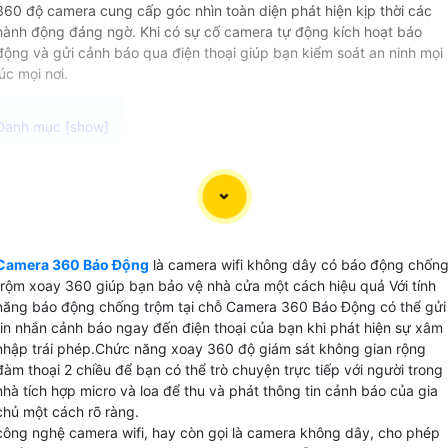
360 độ camera cung cấp góc nhìn toàn diện phát hiện kịp thời các
hành động đáng ngờ. Khi có sự cố camera tự động kích hoạt báo
động và gửi cảnh báo qua điện thoại giúp bạn kiểm soát an ninh mọi
lúc mọi nơi.
Camera 360 Báo Động Hikvision là sự lựa chọn hoàn hảo
cho việc giám sát an ninh tại nhà hay văn phòng của bạn.
Với khả năng kết nối không dây và tích hợp công nghệ trí
tuệ nhân tạo camera này giúp bạn dễ dàng kiểm soát mọi
Camera 360 Báo Động
là camera wifi không dây có báo động chốn
hoạt động xung quanh. Thậm chí vào ban đêm
Camera 360
trộm xoay 360 giúp bạn bảo vệ nhà cửa một cách hiệu quả Với tính
Báo Động
vẫn cho hình ảnh màu sắc sắc nét để bạn có thể
năng báo động chống trộm tại chỗ Camera 360 Báo Động có thể gửi
theo dõi mọi sự kiện một cách rõ ràng. Không chỉ là một
tin nhắn cảnh báo ngay đến điện thoại của bạn khi phát hiện sự xâm
thiết bị giám sát thông thường Camera 360 Báo Động
nhập trái phép.Chức năng xoay 360 độ giám sát không gian rộng
đàm thoại 2 chiều để bạn có thể trò chuyện trực tiếp với người trong
Hikvision còn có khả năng đàm thoại 2 chiều, cho phép bạ
nhà tích hợp micro và loa để thu và phát thông tin cảnh báo của gia
giao tiếp trực tiếp với người ở trong nhà. Điều đặc biệt hơn,
chủ một cách rõ ràng.
khi phát hiện có sự đột nhập, camera này sẽ tự động báo
công nghệ camera wifi, hay còn gọi là camera không dây, cho phép
động tại chỗ bằng còi và đèn xanh đỏ để cảnh báo người