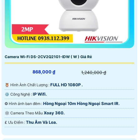
Camera Wi-Fi DS-2CV2Q21G1-IDW ( W ) Giá Rẻ
868,000 ₫
1,240,000 ₫
FULL HD 1080P .
🦉 Hình Ành Chất Lượng :
IP Wifi.
⚙ Công Nghệ :
Hồng Ngoại 10m Hồng Ngoại Smart IR.
❂ Hình ảnh ban đêm :
Xoay 360.
🕸️ Camera Theo Mẫu
Thu Âm Và Loa.
️₤ Ưu Điểm :