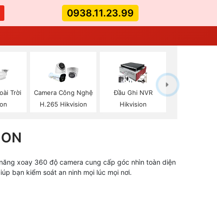
0938.11.23.99
ài Trời
Camera Công Nghệ
Đầu Ghi NVR
ion
H.265 Hikvision
Hikvision
ION
ả năng xoay 360 độ camera cung cấp góc nhìn toàn diện
úp bạn kiểm soát an ninh mọi lúc mọi nơi.