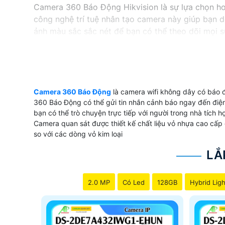
Camera 360 Báo Động Hikvision là sự lựa chọn hoà
công nghệ trí tuệ nhân tạo camera này giúp bạn
ảnh màu sắc sắc nét để bạn có thể theo dõi mọi s
còn có khả năng đàm thoại 2 chiều, cho phép bạn g
động báo động tại chỗ bằng còi và đèn xanh đỏ 
Camera 360 Báo Động
là camera wifi không dây có báo 
'
360 Báo Động có thể gửi tin nhắn cảnh báo ngay đến điện
bạn có thể trò chuyện trực tiếp với người trong nhà tích 
Camera quan sát được thiết kế chất liệu vỏ nhựa cao cấp 
so với các dòng vỏ kim loại
LẮ
2.0 MP
Có Led
128GB
Hybrid Ligh