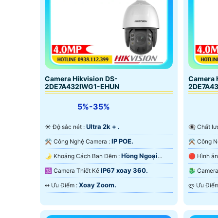
Camera Hikvision DS-
Camera H
2DE7A432IWG1-EHUN
2DE7A4
5%-35%
Ultra 2k + .
☀️ Độ sắc nét :
👁️‍🗨 Chấ
IP POE.
⚒ Công Nghệ Camera :
Hồng Ngoại
🌛 Khoảng Cách Ban Đêm :
200m Hồng Ngoại Smart IR.
Hồng Ngo
IP67 xoay 360.
🕉️ Camera Thiết Kế
🐉️ Cam
Xoay Zoom.
️↭ Ưu Điểm :