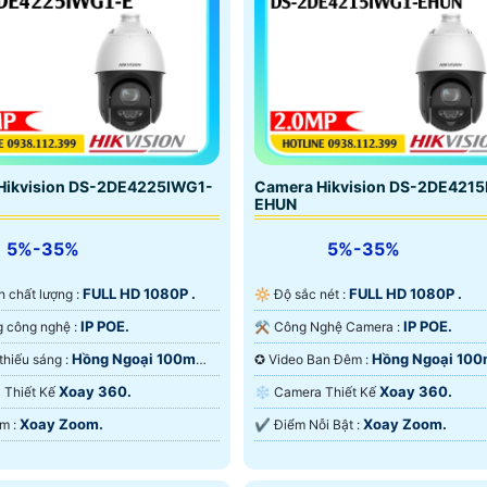
Hikvision DS-2DE4225IWG1-
Camera Hikvision DS-2DE421
EHUN
5%-35%
5%-35%
FULL HD 1080P .
FULL HD 1080P .
ảnh chất lượng :
🔆 Độ sắc nét :
IP POE.
IP POE.
🤖️ Sử dụng công nghệ :
⚒ Công Nghệ Camera :
Hồng Ngoại 100m
Hồng Ngoại 100
✪ Khi xem thiếu sáng :
✪ Video Ban Đêm :
ại Smart IR.
Ngoại Smart IR.
Xoay 360.
Xoay 360.
ra Thiết Kế
❄ Camera Thiết Kế
Xoay Zoom.
Xoay Zoom.
️💫 Đặt Điểm :
️✔️ Điểm Nỗi Bật :