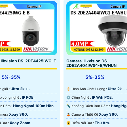
Hikvision DS-2DE4425IWG-E
Camera Hikvision DS-
2DE2A404IWG1-E/WHUN
5%-35%
5%-35%
Ultra 2k + .
Ultra 2k + 
n giải :
🔅 Hình Ành Chất Lượng :
IP POE.
IP Wifi POE.
🤖️ Tích hợp công nghệ :
⚙ Công Nghệ :
Hồng Ngoại 100m Hồng
Hồng Ng
🔴 Nhìn Ban Đêm :
🔦 Khoảng Cách Ban Đêm :
rt IR.
20m Hồng Ngoại SMD.
Xoay 360.
Xoay 360.
Camera
🤹 Camera Thiết Kế
Xoay Zoom.
Thu Âm.
️➲ Điểm Nỗi Bật :
️☣️ Điểm Nỗi Bật :