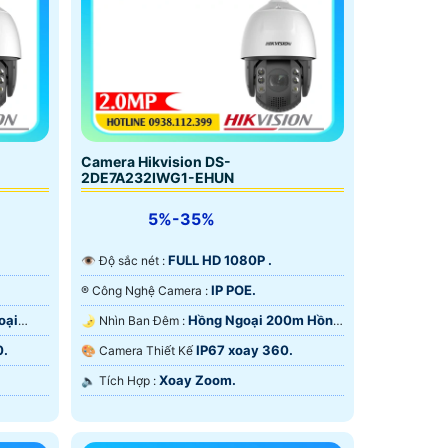
Camera Hikvision DS-
2DE7A232IWG1-EHUN
5%-35%
FULL HD 1080P .
👁 Độ sắc nét :
IP POE.
®️ Công Nghệ Camera :
oại
Hồng Ngoại 200m Hồng
🌛 Nhìn Ban Đêm :
Ngoại Smart IR.
0.
IP67 xoay 360.
🎨 Camera Thiết Kế
Xoay Zoom.
️🔈 Tích Hợp :