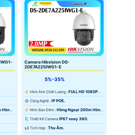
5IWG1-
Camera Hikvision DS-
2DE7A225IWG1-E
5%-35%
FULL HD 1080P .
🔅 Hình Ành Chất Lượng :
IP POE.
⚙ Công Nghệ :
m Hồng
Hồng Ngoại 200m Hồng
🔅 Nhìn Ban Đêm :
Ngoại Smart IR.
IP67 xoay 360.
🗜️ Thiết Kế Camera
Thu Âm.
️📢 Tích Hợp :