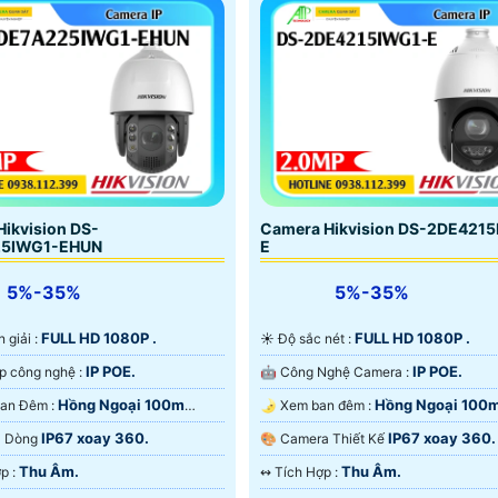
ikvision DS-
Camera Hikvision DS-2DE421
25IWG1-EHUN
E
5%-35%
5%-35%
FULL HD 1080P .
FULL HD 1080P .
n giải :
☀️ Độ sắc nét :
IP POE.
IP POE.
🤖️ Tích hợp công nghệ :
🤖️ Công Nghệ Camera :
Hồng Ngoại 100m
Hồng Ngoại 100
🌙 Video Ban Đêm :
🌛 Xem ban đêm :
ại Smart IR.
Ngoại Smart IR.
IP67 xoay 360.
IP67 xoay 360.
ra Dòng
🎨 Camera Thiết Kế
Thu Âm.
Thu Âm.
️🔔 Tích Hợp :
️↭ Tích Hợp :