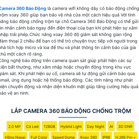
tuệ nhân tạo camera này giúp bạn dễ dàng kiểm soát mọi
Camera 360 Báo Động
là camera wifi không dây có báo động chốn
hoạt động xung quanh. Thậm chí vào ban đêm
Camera 360
trộm xoay 360 giúp bạn bảo vệ nhà cửa một cách hiệu quả Với tính
Báo Động
vẫn cho hình ảnh màu sắc sắc nét để bạn có thể
năng báo động chống trộm tại chỗ Camera 360 Báo Động có thể gửi
theo dõi mọi sự kiện một cách rõ ràng. Không chỉ là một
tin nhắn cảnh báo ngay đến điện thoại của bạn khi phát hiện sự xâm
thiết bị giám sát thông thường Camera 360 Báo Động
nhập trái phép.Chức năng xoay 360 độ giám sát không gian rộng
đàm thoại 2 chiều để bạn có thể trò chuyện trực tiếp với người trong
Hikvision còn có khả năng đàm thoại 2 chiều, cho phép bạ
nhà tích hợp micro và loa để thu và phát thông tin cảnh báo của gia
giao tiếp trực tiếp với người ở trong nhà. Điều đặc biệt hơn,
chủ một cách rõ ràng.
khi phát hiện có sự đột nhập, camera này sẽ tự động báo
Công nghệ báo động trên camera quan sát giúp phát hiện các sự
động tại chỗ bằng còi và đèn xanh đỏ để cảnh báo người
kiện bất thường, như xâm nhập hoặc chuyển động trong khu vực
lạ.
giám sát. Khi phát hiện sự cố, camera sẽ tự động gửi cảnh báo qua
email, ứng dụng hoặc hệ thống báo động. Các tính năng như phát
hiện chuyển động và nhận diện khuôn mặt giúp tăng cường hiệu quả
bảo vệ an ninh.
LẮP CAMERA 360 BÁO ĐỘNG CHỐNG TRỘM
2.0 MP
Có Led
128GB
Hybrid Light
Day Night
AI
3D DNR
Hồng Ngoại
Full Color
Speed Dome
Xoay 360
IP66
H.265 Pro +