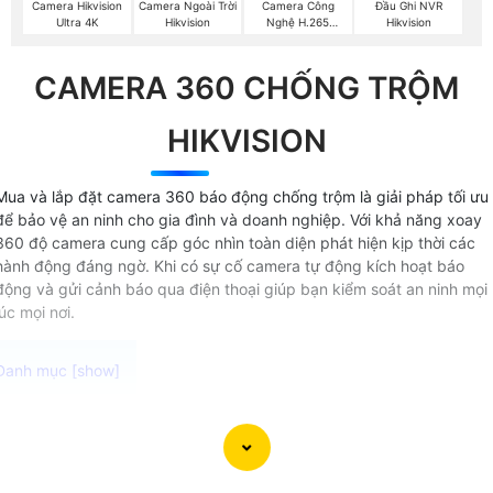
Camera Hikvision
Camera Ngoài Trời
Camera Công
Đầu Ghi NVR
Ultra 4K
Hikvision
Nghệ H.265
Hikvision
Hikvision
CAMERA 360 CHỐNG TRỘM
HIKVISION
Mua và lắp đặt camera 360 báo động chống trộm là giải pháp tối ưu
để bảo vệ an ninh cho gia đình và doanh nghiệp. Với khả năng xoay
360 độ camera cung cấp góc nhìn toàn diện phát hiện kịp thời các
hành động đáng ngờ. Khi có sự cố camera tự động kích hoạt báo
động và gửi cảnh báo qua điện thoại giúp bạn kiểm soát an ninh mọi
lúc mọi nơi.
Camera 360 Báo Động Hikvision là sự lựa chọn hoàn hảo
cho việc giám sát an ninh tại nhà hay văn phòng của bạn.
Với khả năng kết nối không dây và tích hợp công nghệ trí