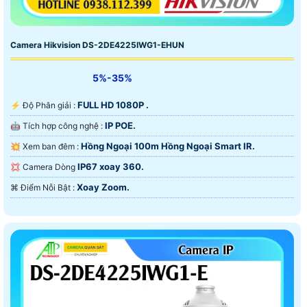
Camera Hikvision DS-2DE4225IWG1-EHUN
5%-35%
FULL HD 1080P .
️⚡ Độ Phân giải :
IP POE.
🤖️ Tích hợp công nghệ :
Hồng Ngoại 100m Hồng Ngoại Smart IR.
💥 Xem ban đêm :
IP67 xoay 360.
💢 Camera Dòng
Xoay Zoom.
️⌘ Điểm Nỗi Bật :