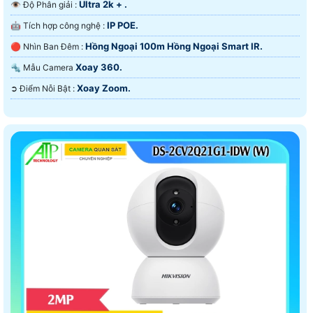
Ultra 2k + .
👁 Độ Phân giải :
IP POE.
🤖️ Tích hợp công nghệ :
Hồng Ngoại 100m Hồng Ngoại Smart IR.
🔴 Nhìn Ban Đêm :
Xoay 360.
🔩 Mẫu Camera
Xoay Zoom.
️➲ Điểm Nỗi Bật :