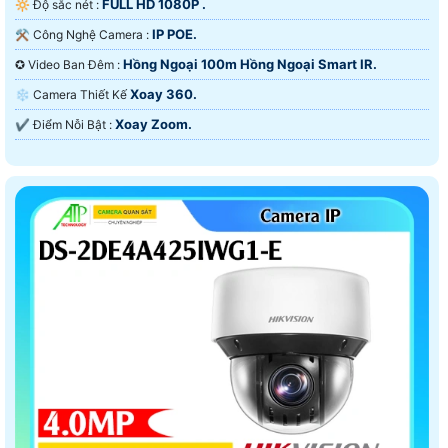
FULL HD 1080P .
🔆 Độ sắc nét :
IP POE.
⚒ Công Nghệ Camera :
Hồng Ngoại 100m Hồng Ngoại Smart IR.
✪ Video Ban Đêm :
Xoay 360.
❄ Camera Thiết Kế
Xoay Zoom.
️✔️ Điểm Nỗi Bật :