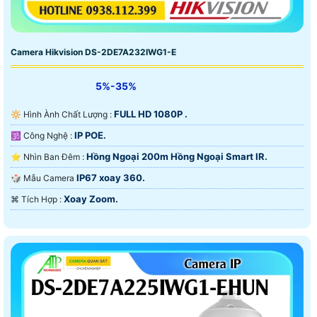
Camera Hikvision DS-2DE7A232IWG1-E
5%-35%
FULL HD 1080P .
🔆 Hình Ành Chất Lượng :
IP POE.
🕉️ Công Nghệ :
Hồng Ngoại 200m Hồng Ngoại Smart IR.
⭐ Nhìn Ban Đêm :
IP67 xoay 360.
🎲 Mẫu Camera
Xoay Zoom.
️⌘ Tích Hợp :