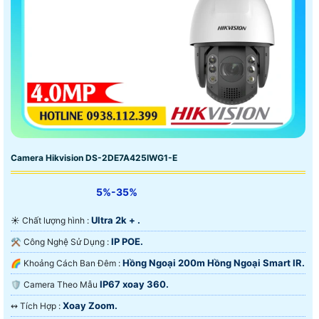
Camera Hikvision DS-2DE7A425IWG1-E
5%-35%
Ultra 2k + .
☀️ Chất lượng hình :
IP POE.
⚒ Công Nghệ Sử Dụng :
Hồng Ngoại 200m Hồng Ngoại Smart IR.
🌈 Khoảng Cách Ban Đêm :
IP67 xoay 360.
🛡 Camera Theo Mẫu
Xoay Zoom.
️↭ Tích Hợp :