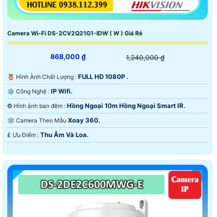
Camera Wi-Fi DS-2CV2Q21G1-IDW ( W ) Giá Rẻ
868,000 ₫
1,240,000 ₫
FULL HD 1080P .
🦉 Hình Ành Chất Lượng :
IP Wifi.
⚙ Công Nghệ :
Hồng Ngoại 10m Hồng Ngoại Smart IR.
❂ Hình ảnh ban đêm :
Xoay 360.
🕸️ Camera Theo Mẫu
Thu Âm Và Loa.
️₤ Ưu Điểm :