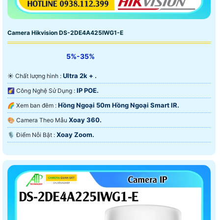
Camera Hikvision DS-2DE4A425IWG1-E
5%-35%
Ultra 2k + .
☀️ Chất lượng hình :
IP POE.
🌠 Công Nghệ Sử Dụng :
Hồng Ngoại 50m Hồng Ngoại Smart IR.
🌈 Xem ban đêm :
Xoay 360.
🎨 Camera Theo Mẫu
Xoay Zoom.
️🎙 Điểm Nỗi Bật :