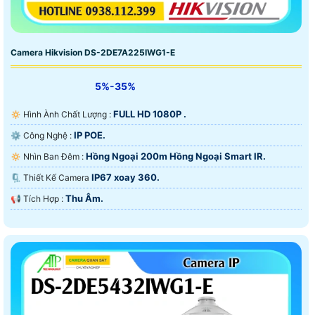
Camera Hikvision DS-2DE7A225IWG1-E
5%-35%
FULL HD 1080P .
🔅 Hình Ành Chất Lượng :
IP POE.
⚙ Công Nghệ :
Hồng Ngoại 200m Hồng Ngoại Smart IR.
🔅 Nhìn Ban Đêm :
IP67 xoay 360.
🗜️ Thiết Kế Camera
Thu Âm.
️📢 Tích Hợp :