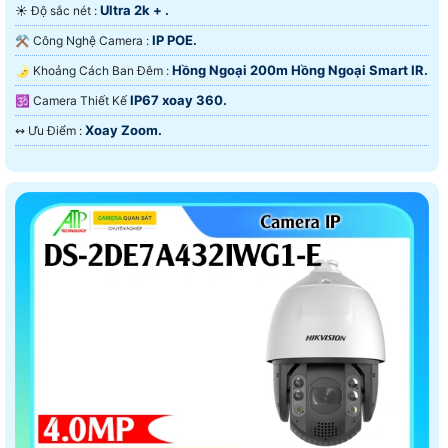
Ultra 2k + .
☀️ Độ sắc nét :
IP POE.
⚒ Công Nghệ Camera :
Hồng Ngoại 200m Hồng Ngoại Smart IR.
🌛 Khoảng Cách Ban Đêm :
IP67 xoay 360.
🕉️ Camera Thiết Kế
Xoay Zoom.
️↭ Ưu Điểm :