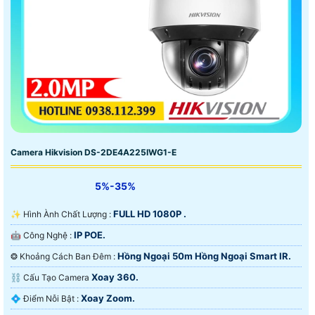
Camera Hikvision DS-2DE4A225IWG1-E
5%-35%
FULL HD 1080P .
✨ Hình Ành Chất Lượng :
IP POE.
🤖️ Công Nghệ :
Hồng Ngoại 50m Hồng Ngoại Smart IR.
❂ Khoảng Cách Ban Đêm :
Xoay 360.
⛓ Cấu Tạo Camera
Xoay Zoom.
️💠 Điểm Nỗi Bật :