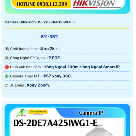
Camera Hikvision DS-2DE7A432IWG1-E
5%-35%
Ultra 2k + .
👁️‍🗨 Chất lượng hình :
IP POE.
⚒ Công Nghệ Sử Dụng :
Hồng Ngoại 200m Hồng Ngoại Smart IR.
🔴 Hình ảnh ban đêm :
IP67 xoay 360.
🐉️ Camera Theo Mẫu
Xoay Zoom.
️ლ Ưu Điểm :