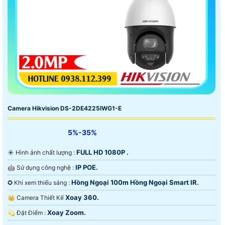
Camera Hikvision DS-2DE4225IWG1-E
5%-35%
FULL HD 1080P .
☀️ Hình ảnh chất lượng :
IP POE.
🤖️ Sử dụng công nghệ :
Hồng Ngoại 100m Hồng Ngoại Smart IR.
✪ Khi xem thiếu sáng :
Xoay 360.
👑 Camera Thiết Kế
Xoay Zoom.
️💫 Đặt Điểm :