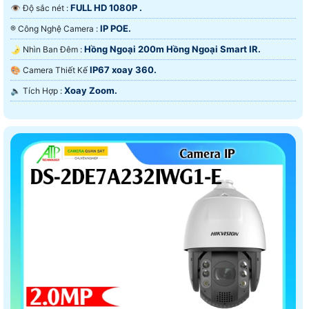
FULL HD 1080P .
👁 Độ sắc nét :
IP POE.
®️ Công Nghệ Camera :
Hồng Ngoại 200m Hồng Ngoại Smart IR.
🌛 Nhìn Ban Đêm :
IP67 xoay 360.
🎨 Camera Thiết Kế
Xoay Zoom.
️🔈 Tích Hợp :