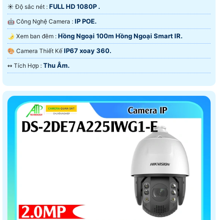
FULL HD 1080P .
☀️ Độ sắc nét :
IP POE.
🤖️ Công Nghệ Camera :
Hồng Ngoại 100m Hồng Ngoại Smart IR.
🌛 Xem ban đêm :
IP67 xoay 360.
🎨 Camera Thiết Kế
Thu Âm.
️↭ Tích Hợp :