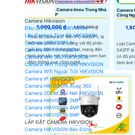
Camera Hikvision
IPC-A42EP-L Camera Imou Trong Nhà
Camera G
Xoay 360 4MP
Công Ng
Camera Hikvision
1,000,000 ₫
1,8
1,800,000 ₫
Đầu Ghi Camera HIKVISION
Lắp Camera Trọn Bộ HIKVISION
Thiết bị Camera IP Wifi IPC-A42EP-L là
Camera HIKVISION Ai
một sản phẩm chất lượng với độ phân
Loại Cam
Camera Wifi HIKVISION
giải lên đến 4.0 megapixel, mang đến
S42FP là
hình ảnh sắc nét. Với khả năng xem ban
có độ phâ
Camera Wifi 360 HIKVISION
đêm thông qua công nghệ...
hình ảnh sắc
Camera Wifi Trong Nhà HIKVISION
nghệ tiết
Camera Wifi Ngoài Trời HIKVISION
Camera IP HIKVISION
Camera HIKVISION Xoay 360
Camera ZOOM Sắc Nét HIKVISION
Camera HIKVISION 2MP
Camera HIKVISION 4MP
Camera HIKVISION 8MP
LẮP ĐẶT CAMERA HIKVISION
Camera HIKVISION Báo Động