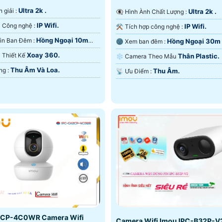
Ultra 2k .
n giải :
Ultra 2k .
👁️‍🗨 Hình Ành Chất Lượng :
IP Wifi.
⚒ Camera Công nghệ :
IP Wifi.
⚒ Tích hợp công nghệ :
Hồng Ngoại 10m
🌚 Tầm Nhìn Ban Đêm :
Hồng Ngoại 30m
🌚 Xem ban đêm :
ại Smart IR.
Ngoại Smart IR.
Xoay 360.
ra Thiết Kế
Thân Plastic.
❄ Camera Theo Mẫu
Thu Âm Và Loa.
️👮 Khả Năng :
Thu Âm.
️📡 Ưu Điểm :
CP-4C0WR Camera Wifi
Camera Wifi Imou IPC-B32P-V