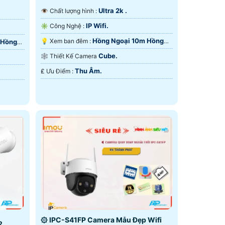
Ultra 2k .
👁 Chất lượng hình :
IP Wifi.
✳️ Công Nghệ :
Hồng Ngoại 10m Hồng
💡 Xem ban đêm :
 Hồng
Ngoại SMD.
Cube.
🕸️ Thiết Kế Camera
Thu Âm.
️₤ Ưu Điểm :
۞ IPC-S41FP Camera Mẫu Đẹp Wifi
2