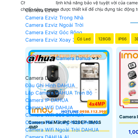
Chuẩn IP66 xác định khả năng bảo vệ tuyệt vời của camera 
chuẩn này, camera được thiết kế để chịu đựng tác động từ 
Camera Ezviz
Camera Ezviz Trong Nhà
Camera Ezviz Ngoài Trời
Camera Ezviz Góc Rộng
Có Led
128GB
IP66
3
Camera Ezviz Xoay 360
Camera Dahua
Camera Dahua
Đầu Ghi Hình DAHUA
Lắp Camera DAHUA Trọn Bộ
Camera IP DAHUA
Camera Wifi DAHUA
Camera Wifi 360 DAHUA
Camera 
Camera Wifi Trong Nhà DAHUA
Camera Hai Mắt IPC-S20EP-8M0S
4MP
Camera Wifi Ngoài Trời DAHUA
1,0
Camera DAHUA AI