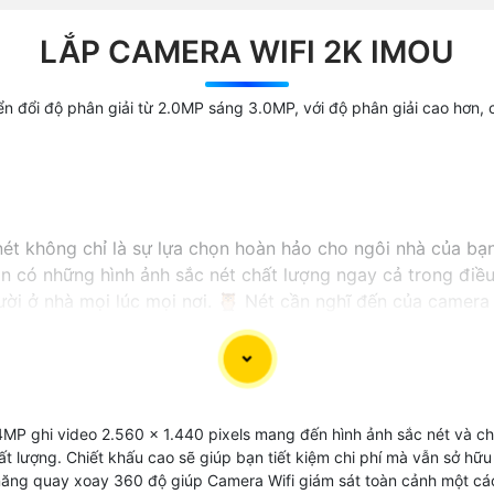
LẮP CAMERA WIFI 2K IMOU
yển đổi độ phân giải từ 2.0MP sáng 3.0MP, với độ phân giải cao hơn,
t không chỉ là sự lựa chọn hoàn hảo cho ngôi nhà của bạn
uôn có những hình ảnh sắc nét chất lượng ngay cả trong điề
gười ở nhà mọi lúc mọi nơi. 🦉 Nét cần nghĩ đến của camera
ệu quả hơn. Đây thực sự là dòng camera thông minh mà bạn 
MP ghi video 2.560 x 1.440 pixels mang đến hình ảnh sắc nét và chi
chất lượng. Chiết khấu cao sẽ giúp bạn tiết kiệm chi phí mà vẫn sở 
 năng quay xoay 360 độ giúp Camera Wifi giám sát toàn cảnh một các