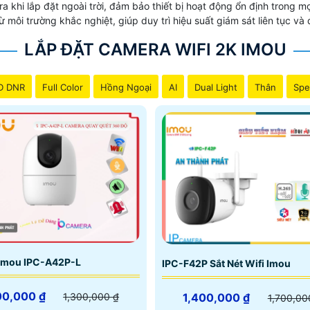
khi lắp đặt ngoài trời, đảm bảo thiết bị hoạt động ổn định trong mọi
môi trường khắc nghiệt, giúp duy trì hiệu suất giám sát liên tục và 
LẮP ĐẶT CAMERA WIFI 2K IMOU
D DNR
Full Color
Hồng Ngoại
AI
Dual Light
Thân
Spe
Imou IPC-A42P-L
IPC-F42P Sắt Nét Wifi Imou
00,000 ₫
1,400,000 ₫
1,300,000 ₫
1,700,00