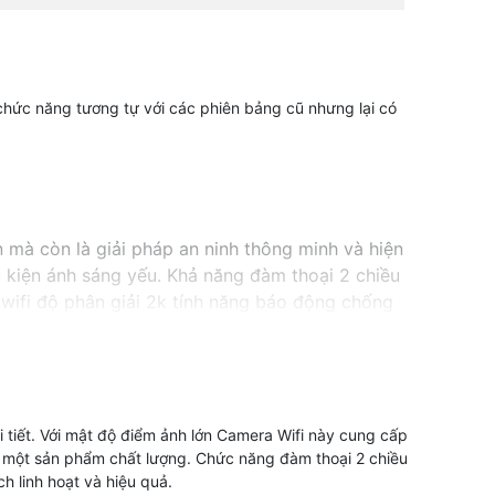
 chức năng tương tự với các phiên bảng cũ nhưng lại có
 mà còn là giải pháp an ninh thông minh và hiện
u kiện ánh sáng yếu. Khả năng đàm thoại 2 chiều
 wifi độ phân giải 2k tính năng báo động chống
không nên bỏ lỡ.
 tiết. Với mật độ điểm ảnh lớn Camera Wifi này cung cấp
hữu một sản phẩm chất lượng. Chức năng đàm thoại 2 chiều
h linh hoạt và hiệu quả.