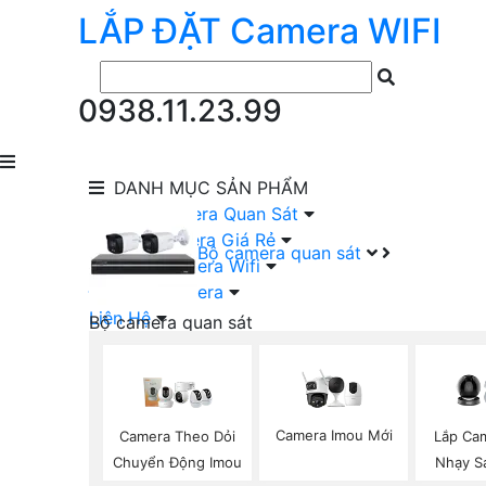
LẮP ĐẶT
Camera
WIFI
0938.11.23.99
DANH MỤC
SẢN PHẨM
lắp Đặt Camera Quan Sát
Lắp Bộ Camera Giá Rẻ
Bộ camera quan sát
Lắp Đặt Camera Wifi
Đầu Ghi Camera
Liên Hệ
Bộ camera quan sát
Camera HIKVISION Trọn Bộ
Camera KBVISION Trọn Bộ
Camera DAHUA Trọn Bộ
Camera giá Rẻ Trọn Bộ
Camera Imou Mới
Camera Theo Dỏi
Lắp Ca
Bộ Camera Nên Dùng
Chuyển Động Imou
Nhạy S
Bộ Camera Có Màu Ban Đêm