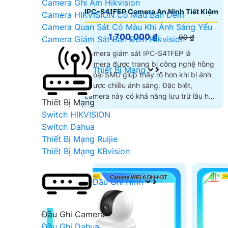
Camera Ghi Âm Hikvision
IPC-S41FEP Camera An Ninh Tiết Kiệm
Camera HIKVISION Có Màu Ban Đêm
Camera Quan Sát Có Màu Khi Ánh Sáng Yếu
1,700,000 ₫
00 ₫
Camera Giám Sát Ban Đêm Hikvision
Camera giám sát IPC-S41FEP là
Camera được trang bị công nghệ hồng
Thiết Bị Mạng
ngoại SMD giúp thấy rõ hơn khi bị ánh
ngược chiều ánh sáng. Đặc biệt,
camera này có khả năng lưu trữ lâu hơn
Thiết Bị Mạng
nhờ công nghệ nén H
Switch HIKVISION
Switch Dahua
Thiết Bị Mạng Ruijie
Thiết Bị Mạng KBvision
Đầu Ghi Hình
Đầu Ghi Camera
Đầu Ghi Dahua