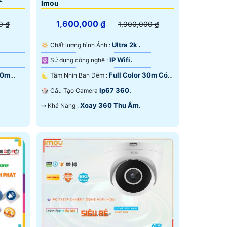
Imou
1,600,000 ₫
0 ₫
1,900,000 ₫
Ultra 2k .
🔅 Chất lượng hình Ảnh :
IP Wifi.
⚛️ Sử dụng công nghệ :
10m
Full Color 30m Có
🌜 Tầm Nhìn Ban Đêm :
Màu Ban Đêm.
Ip67 360.
🎲 Cấu Tạo Camera
Xoay 360 Thu Âm.
️⇝ Khả Năng :