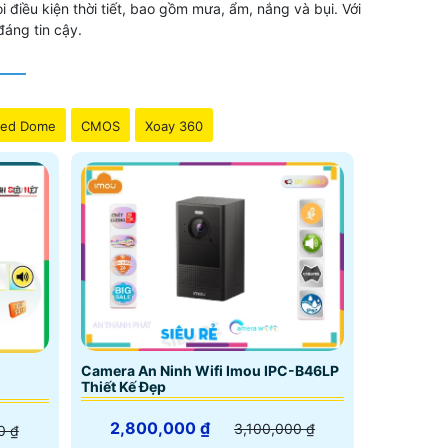
 điều kiện thời tiết, bao gồm mưa, ẩm, nắng và bụi. Với
đáng tin cậy.
ed Dome
CMOS
Xoay 360
Camera An Ninh Wifi Imou IPC-B46LP
Thiết Kế Đẹp
2,800,000 ₫
3,100,000 ₫
0 ₫