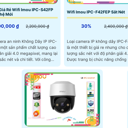
iá Rẻ Wifi Imou IPC-S42FP
Wifi Imou IPC-F42FEP Sắt Nét
hệ Mới
00,000 ₫
30%
2,200,000 ₫
2,400,000 ₫
era an ninh Không Dây IP IPC-
Loại camera IP không dây IPC-
 một sản phẩm chất lượng cao
là một thiết bị giá re nhưng cho 
n giải 4.0 megapixel, mang lại
lượng sắc nét với độ phân giải 4
 nét và chi tiết. Với công
Được trang bị chức năng chống
 kiệm xử...
sáng DWDR, mọi hình ảnh...