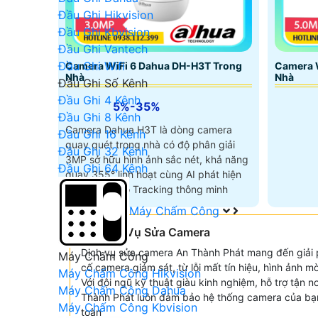
Đầu Ghi Hikvision
Đầu Ghi Kbvision
Đầu Ghi Vantech
Đầu Ghi Wifi
Camera WiFi 6 Dahua DH-H3T Trong
Camera 
Nhà
Nhà
Đầu Ghi Số Kênh
Đầu Ghi 4 Kênh
5%-35%
Đầu Ghi 8 Kênh
Camera Dahua H3T là dòng camera
Đầu Ghi 16 Kênh
quay quét trong nhà có độ phân giải
Đầu Ghi 32 Kênh
3MP sở hữu hình ảnh sắc nét, khả năng
Đầu Ghi 64 Kênh
quay 355° linh hoạt cùng AI phát hiện
người và Auto Tracking thông minh
Máy Chấm Công
🤵 Dịch Vụ Sửa Camera
Dịch vụ sửa camera An Thành Phát mang đến giải
Máy Chấm Công
cố camera giám sát, từ lỗi mất tín hiệu, hình ảnh
Máy Chấm Công Hikvision
Với đội ngũ kỹ thuật giàu kinh nghiệm, hỗ trợ tận nơ
Máy Chấm Công Dahua
Thành Phát luôn đảm bảo hệ thống camera của bạn
Máy Chấm Công Kbvision
toàn