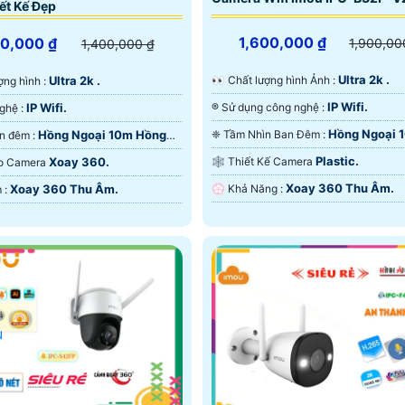
ết Kế Đẹp
1,600,000 ₫
00,000 ₫
1,900,00
1,400,000 ₫
Ultra 2k .
Ultra 2k .
️👀 Chất lượng hình Ảnh :
lượng hình :
IP Wifi.
IP Wifi.
®️ Sử dụng công nghệ :
🕉️ Công Nghệ :
Hồng Ngoại 
Hồng Ngoại 10m Hồng
❈ Tầm Nhìn Ban Đêm :
⭐ Xem ban đêm :
Hồng Ngoại SMD.
D.
Plastic.
Xoay 360.
🕸️ Thiết Kế Camera
Tạo Camera
Xoay 360 Thu Âm.
Xoay 360 Thu Âm.
️💮 Khả Năng :
️⌘ Ưu Điểm :
u