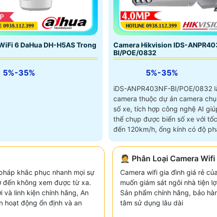
Camera Hikvision IDS-ANPR40
WiFi 6 DaHua DH-H5AS Trong
BI/POE/0832
5%-35%
5%-35%
iDS-ANPR403NF-BI/POE/0832 l
camera thuộc dự án camera chụ
số xe, tích hợp công nghệ AI giú
thể chụp được biển số xe với tốc
đến 120km/h, ống kính có độ phâ
4
🤵 Phân Loại Camera Wifi 
 pháp khắc phục nhanh mọi sự
Camera wifi gia đình giá rẻ c
 mờ đến không xem được từ xa.
muốn giám sát ngôi nhà tiện lợi
i và linh kiện chính hãng, An
Sản phẩm chính hãng, bảo hành
 hoạt động ổn định và an
tâm sử dụng lâu dài