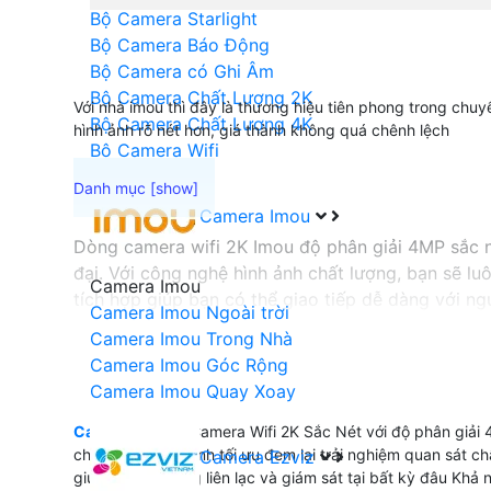
Bộ Camera Starlight
Bộ Camera Báo Động
Bộ Camera có Ghi Âm
Bộ Camera Chất Lượng 2K
Với nhà imou thì đây là thương hiệu tiên phong trong chu
Bộ Camera Chất Lượng 4K
hình ảnh rõ nét hơn, giá thành không quá chênh lệch
Bộ Camera Wifi
Camera Imou
Dòng camera wifi 2K Imou độ phân giải 4MP sắc né
đại. Với công nghệ hình ảnh chất lượng, bạn sẽ l
Camera Imou
tích hợp giúp bạn có thể giao tiếp dễ dàng với n
Camera Imou Ngoài trời
trộm giúp bảo vệ tài sản và ngôi nhà của bạn hi
Camera Imou Trong Nhà
Camera Imou Góc Rộng
Camera Imou Quay Xoay
'
Camera wifi 2k
Camera Wifi 2K Sắc Nét với độ phân giải 4
chất lượng hình ảnh tối ưu đem lại trải nghiệm quan sát 
Camera Ezviz
giúp bạn dễ dàng liên lạc và giám sát tại bất kỳ đâu Khả