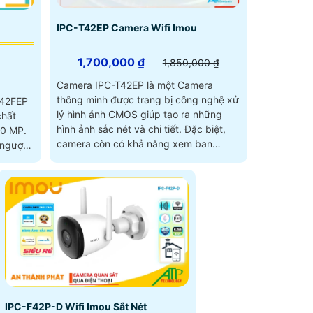
IPC-T42EP Camera Wifi Imou
1,700,000 ₫
1,850,000 ₫
Camera IPC-T42EP là một Camera
thông minh được trang bị công nghệ xử
F42FEP
lý hình ảnh CMOS giúp tạo ra những
chất
hình ảnh sắc nét và chi tiết. Đặc biệt,
.0 MP.
camera còn có khả năng xem ban
 ngược
đêm...
IPC-F42P-D Wifi Imou Sắt Nét