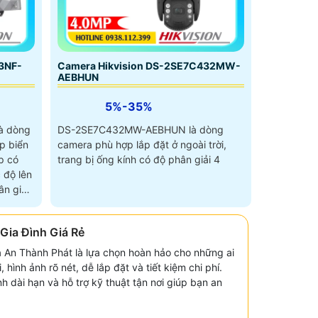
3NF-
Camera Hikvision DS-2SE7C432MW-
AEBHUN
5%-35%
à dòng
DS-2SE7C432MW-AEBHUN là dòng
p biển
camera phù hợp lắp đặt ở ngoài trời,
p có
trang bị ống kính có độ phân giải 4
 độ lên
n giải
Gia Đình Giá Rẻ
ủa An Thành Phát là lựa chọn hoàn hảo cho những ai
, hình ảnh rõ nét, dễ lắp đặt và tiết kiệm chi phí.
 dài hạn và hỗ trợ kỹ thuật tận nơi giúp bạn an