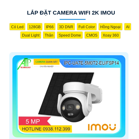
LẮP ĐẶT CAMERA WIFI 2K IMOU
Có Led
128GB
IP66
3D DNR
Full Color
Hồng Ngoại
AI
Dual Light
Thân
Speed Dome
CMOS
Xoay 360