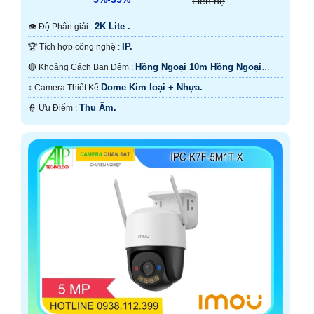
Liên hệ
2K Lite .
👁 Độ Phân giải :
IP.
🏆 Tích hợp công nghệ :
Hồng Ngoại 10m Hồng Ngoại
🔴 Khoảng Cách Ban Đêm :
SMD.
Dome Kim loại + Nhựa.
↕️ Camera Thiết Kế
Thu Âm.
️👮 Ưu Điểm :