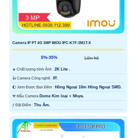
Camera IP PT 4G 3MP IMOU IPC-K7F-3M1T-X
5%-35%
Liên hệ
2K Lite .
☀️ Chất lượng hình Ảnh :
IP.
👍 Camera Công nghệ :
Hồng Ngoại 10m Hồng Ngoại SMD.
🌔 Xem Được Ban Đêm :
Dome Kim loại + Nhựa.
⚒ Mẫu Camera
Thu Âm.
️ƒ Đặt Điểm :