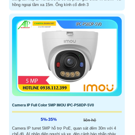
hồng ngoại tầm xa 15m. Ống kính cố đinh 3
Camera IP Full Color 5MP IMOU IPC-PS8DP-5V0
5%-35%
liên hệ
Camera IP turret 5MP hỗ trợ PoE, quan sát đêm 30m với 4
chế độ, AI nhận diện người và xe, đèn cảnh báo nhấp nháy,