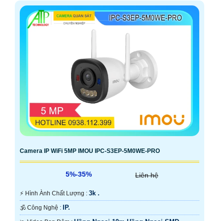
Camera IP WiFi 5MP IMOU IPC-S3EP-5M0WE-PRO
5%-35%
Liên hệ
3k .
️⚡ Hình Ành Chất Lượng :
IP.
🕉️ Công Nghệ :