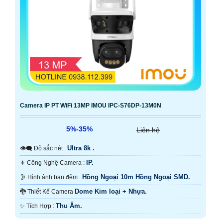
Camera IP PT WiFi 13MP IMOU IPC-S76DP-13M0N
5%-35%
Liên hệ
Ultra 8k .
👁️‍🗨 Độ sắc nét :
IP.
⚜️ Công Nghệ Camera :
Hồng Ngoại 10m Hồng Ngoại SMD.
🌛 Hình ảnh ban đêm :
Dome Kim loại + Nhựa.
🐉️ Thiết Kế Camera
Thu Âm.
️✨ Tích Hợp :