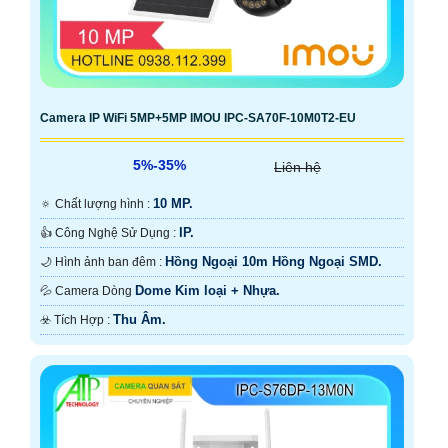
Camera IP WiFi 5MP+5MP IMOU IPC-SA70F-10M0T2-EU
5%-35%
Liên hệ
10 MP.
🔅 Chất lượng hình :
IP.
👍 Công Nghệ Sử Dụng :
Hồng Ngoại 10m Hồng Ngoại SMD.
🌙 Hình ảnh ban đêm :
Dome Kim loại + Nhựa.
💦 Camera Dòng
Thu Âm.
️☣️ Tích Hợp :