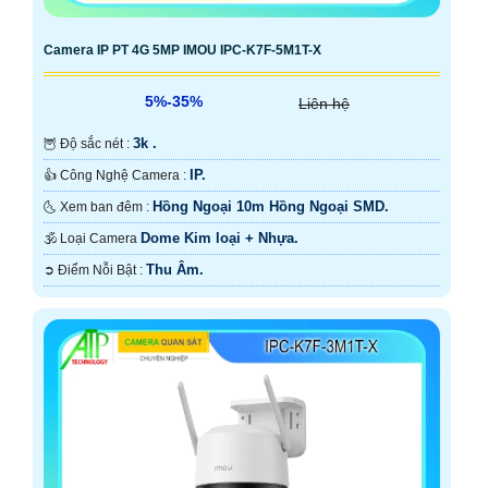
Camera IP PT 4G 5MP IMOU IPC-K7F-5M1T-X
5%-35%
Liên hệ
3k .
🦉 Độ sắc nét :
IP.
👍 Công Nghệ Camera :
Hồng Ngoại 10m Hồng Ngoại SMD.
🌜 Xem ban đêm :
Dome Kim loại + Nhựa.
🕉️ Loại Camera
Thu Âm.
️➲ Điểm Nỗi Bật :