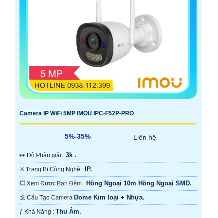
Camera IP WiFi 5MP IMOU IPC-F52P-PRO
5%-35%
Liên hệ
3k .
️👀 Độ Phân giải :
IP.
✳️ Trang Bị Công Nghệ :
Hồng Ngoại 10m Hồng Ngoại SMD.
💥 Xem Được Ban Đêm :
Dome Kim loại + Nhựa.
🕉️ Cấu Tạo Camera
Thu Âm.
️ƒ Khả Năng :