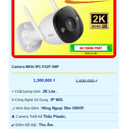
Camera IMOU IPC-F32P 3MP
1,300,000 ₫
1,600,000 ₫
2K Lite .
️⚡ Chất lượng hình :
IP Wifi.
®️ Công Nghệ Sử Dụng :
Hồng Ngoại 30m ONVIF.
🌙 Nhìn Ban Đêm :
Thân Plastic.
🐜 Camera Thiết Kế
Thu Âm.
️✔️ Điểm Nỗi Bật :