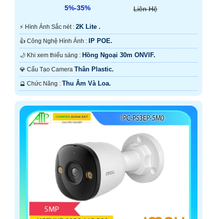
5%-35%
Liên Hệ
2K Lite .
️⚡ Hình Ảnh Sắc nét :
IP POE.
👍 Công Nghệ Hình Ảnh :
Hồng Ngoại 30m ONVIF.
🌙 Khi xem thiếu sáng :
Thân Plastic.
💎 Cấu Tạo Camera
Thu Âm Và Loa.
️🔮 Chức Năng :