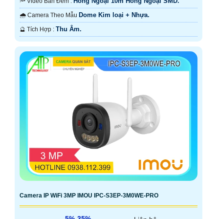
Hồng Ngoại 10m Hồng Ngoại SMD.
🔦 Video Ban Đêm :
Dome Kim loại + Nhựa.
🌧️ Camera Theo Mẫu
Thu Âm.
️🔮 Tích Hợp :
Camera IP WiFi 3MP IMOU IPC-S3EP-3M0WE-PRO
5%-35%