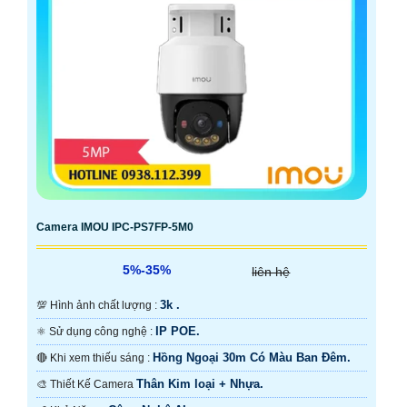
Camera IMOU IPC-PS7FP-5M0
5%-35%
liên hệ
3k .
💯 Hình ảnh chất lượng :
IP POE.
⚛️ Sử dụng công nghệ :
Hồng Ngoại 30m Có Màu Ban Ðêm.
🔴 Khi xem thiếu sáng :
Thân Kim loại + Nhựa.
🎨 Thiết Kế Camera