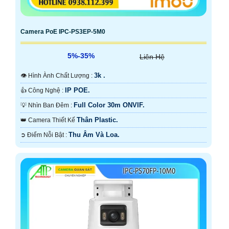
Camera PoE IPC-PS3EP-5M0
5%-35%
Liên Hệ
3k .
👁 Hình Ành Chất Lượng :
IP POE.
👍 Công Nghệ :
Full Color 30m ONVIF.
💡 Nhìn Ban Đêm :
Thân Plastic.
👑 Camera Thiết Kế
Thu Âm Và Loa.
️➲ Điểm Nỗi Bật :