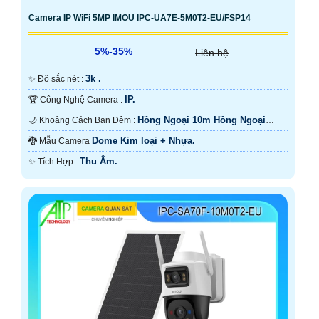
Camera IP WiFi 5MP IMOU IPC-UA7E-5M0T2-EU/FSP14
5%-35%
Liên hệ
3k .
✨ Độ sắc nét :
IP.
🏆 Công Nghệ Camera :
Hồng Ngoại 10m Hồng Ngoại
🌙 Khoảng Cách Ban Đêm :
SMD.
Dome Kim loại + Nhựa.
🐉️ Mẫu Camera
Thu Âm.
️✨ Tích Hợp :