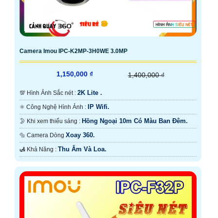
Camera Imou IPC-K2MP-3H0WE 3.0MP
1,150,000 ₫
1,400,000 ₫
2K Lite .
💯 Hình Ảnh Sắc nét :
IP Wifi.
⚛️ Công Nghệ Hình Ảnh :
Hồng Ngoại 10m Có Màu Ban Ðêm.
🌛 Khi xem thiếu sáng :
Xoay 360.
🔩 Camera Dòng
Thu Âm Và Loa.
️🛃 Khả Năng :