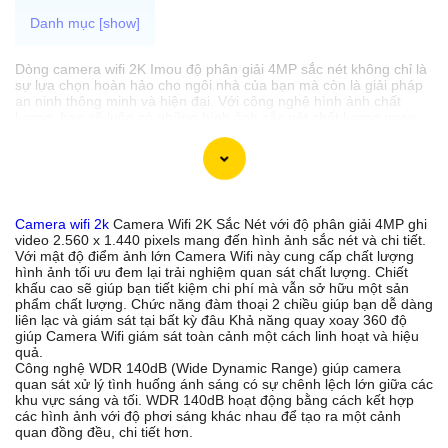
Dòng camera wifi 2K Imou độ phân giải 4MP sắc nét không chỉ là
sự lựa chọn hoàn hảo cho ngôi nhà của bạn mà còn là giải pháp
an ninh thông minh và hiện đại. Với công nghệ hình ảnh chất
lượng, bạn sẽ luôn có những hình ảnh sắc nét chất lượng ngay
cả trong điều kiện ánh sáng yếu. Khả năng đàm thoại 2 chiều tích
hợp giúp bạn có thể giao tiếp dễ dàng với người ở nhà mọi lúc
mọi nơi. 🦉 Nét cần nghĩ đến của camera wifi độ phân giải 2k tính
năng báo động chống trộm giúp bảo vệ tài sản và ngôi nhà của
bạn hiệu quả hơn. Đây thực sự là dòng camera thông minh mà
bạn không nên bỏ lỡ.
Camera wifi 2k
Camera Wifi 2K Sắc Nét với độ phân giải 4MP ghi
video 2.560 x 1.440 pixels mang đến hình ảnh sắc nét và chi tiết.
Với mật độ điểm ảnh lớn Camera Wifi này cung cấp chất lượng
hình ảnh tối ưu đem lại trải nghiệm quan sát chất lượng. Chiết
'
khấu cao sẽ giúp bạn tiết kiệm chi phí mà vẫn sở hữu một sản
phẩm chất lượng. Chức năng đàm thoại 2 chiều giúp bạn dễ dàng
liên lạc và giám sát tại bất kỳ đâu Khả năng quay xoay 360 độ
giúp Camera Wifi giám sát toàn cảnh một cách linh hoạt và hiệu
quả.
Công nghệ WDR 140dB (Wide Dynamic Range) giúp camera
quan sát xử lý tình huống ánh sáng có sự chênh lệch lớn giữa các
khu vực sáng và tối. WDR 140dB hoạt động bằng cách kết hợp
các hình ảnh với độ phơi sáng khác nhau để tạo ra một cảnh
quan đồng đều, chi tiết hơn.