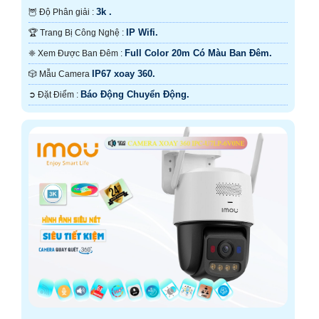
3k .
🦉 Độ Phân giải :
IP Wifi.
🏆 Trang Bị Công Nghệ :
Full Color 20m Có Màu Ban Ðêm.
❈ Xem Được Ban Đêm :
IP67 xoay 360.
🎲 Mẫu Camera
Báo Động Chuyển Động.
️➲ Đặt Điểm :