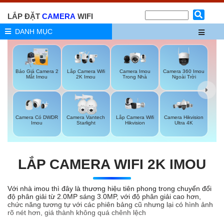
LẮP ĐẶT
CAMERA
WIFI
DANH MỤC
Báo Giá Camera 2
Camera Imou
Camera 360 Imou
Lắp Camera Wifi
Mắt Imou
Trong Nhà
Ngoài Trời
2K Imou
Lắp Camera Wifi
Camera Có DWDR
Camera Vantech
Camera Hikvision
Hikvision
Imou
Starlight
Ultra 4K
LẮP CAMERA WIFI 2K IMOU
Với nhà imou thì đây là thương hiệu tiên phong trong chuyển đổi
độ phân giải từ 2.0MP sáng 3.0MP, với độ phân giải cao hơn,
chức năng tương tự với các phiên bảng cũ nhưng lại có hình ảnh
rõ nét hơn, giá thành không quá chênh lệch