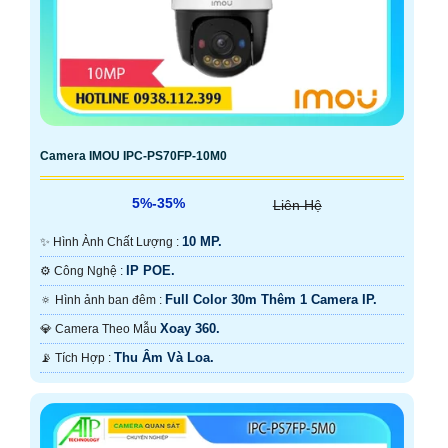
Camera IMOU IPC-PS70FP-10M0
5%-35%
Liên Hệ
10 MP.
✨ Hình Ành Chất Lượng :
IP POE.
⚙ Công Nghệ :
Full Color 30m Thêm 1 Camera IP.
🔅 Hình ảnh ban đêm :
Xoay 360.
💎 Camera Theo Mẫu
Thu Âm Và Loa.
️📡 Tích Hợp :