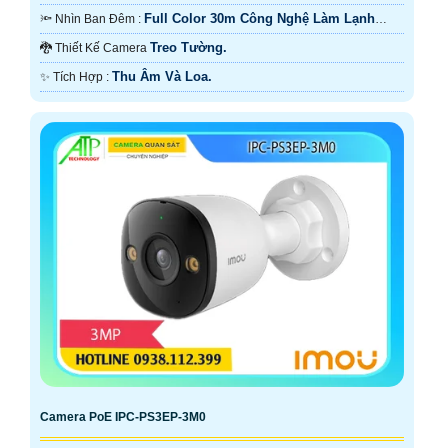
Full Color 30m Công Nghệ Làm Lạnh
🔦 Nhìn Ban Đêm :
iAUTO-X.
Treo Tường.
🐉️ Thiết Kế Camera
Thu Âm Và Loa.
️✨ Tích Hợp :
Camera PoE IPC-PS3EP-3M0