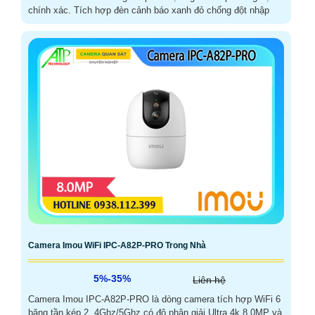
chính xác. Tích hợp đèn cảnh báo xanh đỏ chống đột nhập
Camera Imou WiFi IPC-A82P-PRO Trong Nhà
5%-35%
Liên hệ
Camera Imou IPC-A82P-PRO là dòng camera tích hợp WiFi 6
băng tần kép 2. 4Ghz/5Ghz có độ phân giải Ultra 4k 8.0MP và