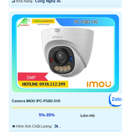
Công Nghệ AI.
️🛃 Khả Năng :
Camera IMOU IPC-PS8D-5V0
5%-35%
Liên Hệ
3k .
👁 Hình Ành Chất Lượng :