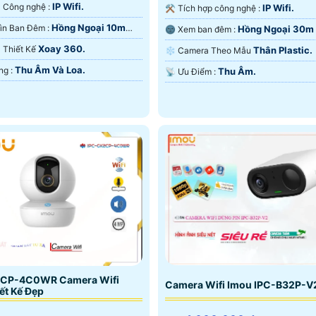
IP Wifi.
⚒ Camera Công nghệ :
IP Wifi.
⚒ Tích hợp công nghệ :
Hồng Ngoại 10m
🌚 Tầm Nhìn Ban Đêm :
Hồng Ngoại 30m
🌚 Xem ban đêm :
ại Smart IR.
Ngoại Smart IR.
Xoay 360.
ra Thiết Kế
Thân Plastic.
❄ Camera Theo Mẫu
Thu Âm Và Loa.
️👮 Khả Năng :
Thu Âm.
️📡 Ưu Điểm :
CP-4C0WR Camera Wifi
Camera Wifi Imou IPC-B32P-V
ết Kế Đẹp