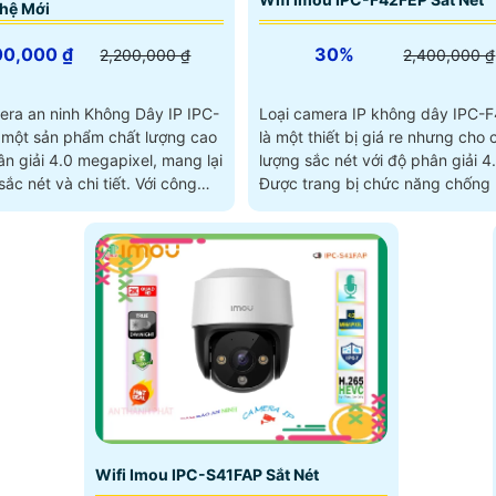
hệ Mới
00,000 ₫
30%
2,200,000 ₫
2,400,000 ₫
era an ninh Không Dây IP IPC-
Loại camera IP không dây IPC-
 một sản phẩm chất lượng cao
là một thiết bị giá re nhưng cho 
n giải 4.0 megapixel, mang lại
lượng sắc nét với độ phân giải 4
 nét và chi tiết. Với công
Được trang bị chức năng chống
 kiệm xử...
sáng DWDR, mọi hình ảnh...
Wifi Imou IPC-S41FAP Sắt Nét