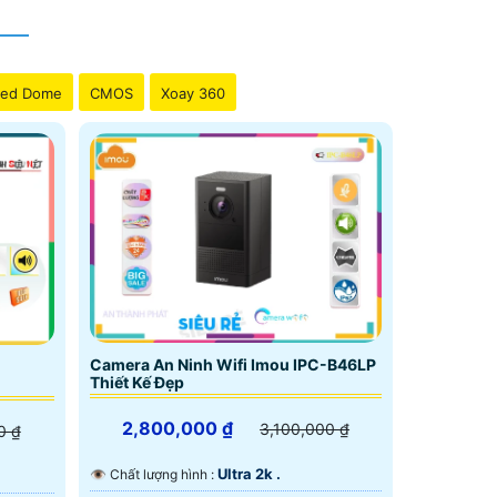
ed Dome
CMOS
Xoay 360
Camera An Ninh Wifi Imou IPC-B46LP
Thiết Kế Đẹp
2,800,000 ₫
3,100,000 ₫
0 ₫
Ultra 2k .
👁 Chất lượng hình :