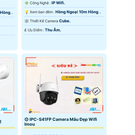
IP Wifi.
✳️ Công Nghệ :
Hồng Ngoại 10m Hồng
💡 Xem ban đêm :
 Hồng
Ngoại SMD.
Cube.
🕸️ Thiết Kế Camera
Thu Âm.
️₤ Ưu Điểm :
۞ IPC-S41FP Camera Mẫu Đẹp Wifi
2
Imou