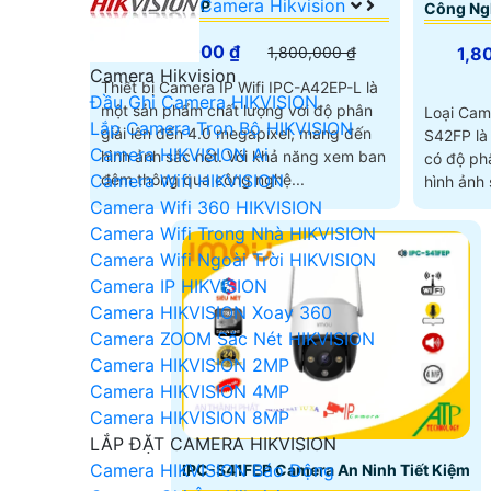
Camera Hikvision
Xoay 360 4MP
Công Ng
1,000,000 ₫
1,8
1,800,000 ₫
Camera Hikvision
Thiết bị Camera IP Wifi IPC-A42EP-L là
Đầu Ghi Camera HIKVISION
một sản phẩm chất lượng với độ phân
Loại Cam
Lắp Camera Trọn Bộ HIKVISION
giải lên đến 4.0 megapixel, mang đến
S42FP là
Camera HIKVISION Ai
hình ảnh sắc nét. Với khả năng xem ban
có độ phâ
Camera Wifi HIKVISION
đêm thông qua công nghệ...
hình ảnh sắc
nghệ tiết
Camera Wifi 360 HIKVISION
Camera Wifi Trong Nhà HIKVISION
Camera Wifi Ngoài Trời HIKVISION
Camera IP HIKVISION
Camera HIKVISION Xoay 360
Camera ZOOM Sắc Nét HIKVISION
Camera HIKVISION 2MP
Camera HIKVISION 4MP
Camera HIKVISION 8MP
LẮP ĐẶT CAMERA HIKVISION
Camera HIKVISION Báo Động
IPC-S41FEP Camera An Ninh Tiết Kiệm