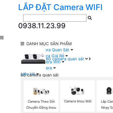
LẮP ĐẶT
Camera
WIFI
0938.11.23.99
DANH MỤC
SẢN PHẨM
lắp Đặt Camera Quan Sát
Lắp Bộ Camera Giá Rẻ
Bộ camera quan sát
Lắp Đặt Camera Wifi
Đầu Ghi Camera
Liên Hệ
Bộ camera quan sát
Camera HIKVISION Trọn Bộ
Camera KBVISION Trọn Bộ
Camera DAHUA Trọn Bộ
Camera giá Rẻ Trọn Bộ
Camera Imou Mới
Camera Theo Dỏi
Lắp Ca
Bộ Camera Nên Dùng
Chuyển Động Imou
Nhạy S
Bộ Camera Có Màu Ban Đêm