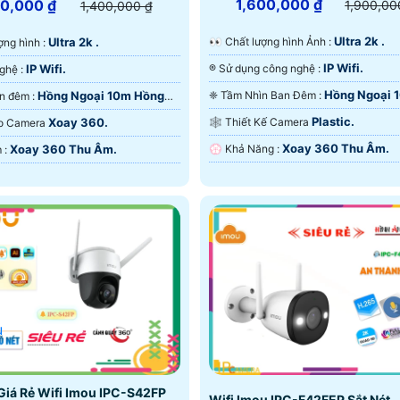
1,600,000 ₫
00,000 ₫
1,900,00
1,400,000 ₫
Ultra 2k .
Ultra 2k .
️👀 Chất lượng hình Ảnh :
lượng hình :
IP Wifi.
IP Wifi.
®️ Sử dụng công nghệ :
🕉️ Công Nghệ :
Hồng Ngoại 
Hồng Ngoại 10m Hồng
❈ Tầm Nhìn Ban Đêm :
⭐ Xem ban đêm :
Hồng Ngoại SMD.
D.
Plastic.
Xoay 360.
🕸️ Thiết Kế Camera
Tạo Camera
Xoay 360 Thu Âm.
Xoay 360 Thu Âm.
️💮 Khả Năng :
️⌘ Ưu Điểm :
u
iá Rẻ Wifi Imou IPC-S42FP
Wifi Imou IPC-F42FEP Sắt Nét