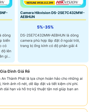
3NF-
Camera Hikvision DS-2SE7C432MW-
AEBHUN
5%-35%
à dòng
DS-2SE7C432MW-AEBHUN là dòng
p biển
camera phù hợp lắp đặt ở ngoài trời,
p có
trang bị ống kính có độ phân giải 4
 độ lên
n giải
Gia Đình Giá Rẻ
ủa An Thành Phát là lựa chọn hoàn hảo cho những ai
, hình ảnh rõ nét, dễ lắp đặt và tiết kiệm chi phí.
 dài hạn và hỗ trợ kỹ thuật tận nơi giúp bạn an