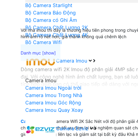
Bộ Camera Starlight
Bộ Camera Báo Động
Bộ Camera có Ghi Âm
Bộ Camera Chất Lượng 2K
Với nhà imou thì đây là thương hiệu tiên phong trong chu
Bộ Camera Chất Lượng 4K
hình ảnh rõ nét hơn, giá thành không quá chênh lệch
Bộ Camera Wifi
Camera Imou
Dòng camera wifi 2K Imou độ phân giải 4MP sắc né
đại. Với công nghệ hình ảnh chất lượng, bạn sẽ l
Camera Imou
tích hợp giúp bạn có thể giao tiếp dễ dàng với n
Camera Imou Ngoài trời
trộm giúp bảo vệ tài sản và ngôi nhà của bạn hi
Camera Imou Trong Nhà
Camera Imou Góc Rộng
Camera Imou Quay Xoay
'
Camera wifi 2k
Camera Wifi 2K Sắc Nét với độ phân giải 4
chất lượng hình ảnh tối ưu đem lại trải nghiệm quan sát 
Camera Ezviz
giúp bạn dễ dàng liên lạc và giám sát tại bất kỳ đâu Khả