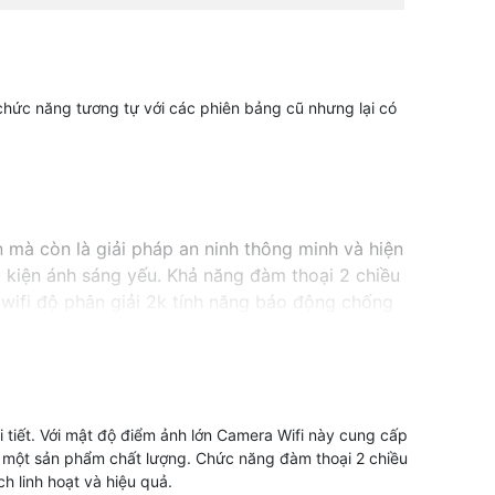
 chức năng tương tự với các phiên bảng cũ nhưng lại có
 mà còn là giải pháp an ninh thông minh và hiện
u kiện ánh sáng yếu. Khả năng đàm thoại 2 chiều
 wifi độ phân giải 2k tính năng báo động chống
không nên bỏ lỡ.
 tiết. Với mật độ điểm ảnh lớn Camera Wifi này cung cấp
hữu một sản phẩm chất lượng. Chức năng đàm thoại 2 chiều
h linh hoạt và hiệu quả.