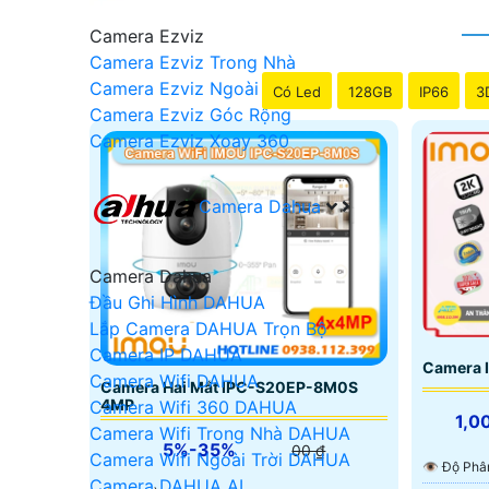
Camera Ezviz
Camera Ezviz Trong Nhà
Camera Ezviz Ngoài Trời
Có Led
128GB
IP66
3
Camera Ezviz Góc Rộng
Camera Ezviz Xoay 360
Camera Dahua
Camera Dahua
Đầu Ghi Hình DAHUA
Lắp Camera DAHUA Trọn Bộ
Camera IP DAHUA
Camera 
Camera Wifi DAHUA
Camera Hai Mắt IPC-S20EP-8M0S
4MP
Camera Wifi 360 DAHUA
1,0
Camera Wifi Trong Nhà DAHUA
5%-35%
00 ₫
Camera Wifi Ngoài Trời DAHUA
👁 Độ Phâ
Camera DAHUA AI