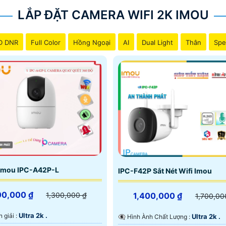
LẮP ĐẶT CAMERA WIFI 2K IMOU
D DNR
Full Color
Hồng Ngoại
AI
Dual Light
Thân
Spe
Imou IPC-A42P-L
IPC-F42P Sắt Nét Wifi Imou
00,000 ₫
1,400,000 ₫
1,300,000 ₫
1,700,00
Ultra 2k .
n giải :
Ultra 2k .
👁️‍🗨 Hình Ành Chất Lượng :