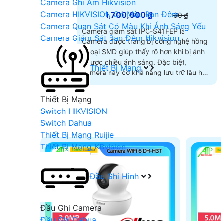
Camera Ghi Âm Hikvision
Camera HIKVISION Có Màu Ban Đêm
1,700,000 ₫
00 ₫
Camera Quan Sát Có Màu Khi Ánh Sáng Yếu
Camera giám sát IPC-S41FEP là
Camera Giám Sát Ban Đêm Hikvision
Camera được trang bị công nghệ hồng
ngoại SMD giúp thấy rõ hơn khi bị ánh
ngược chiều ánh sáng. Đặc biệt,
Thiết Bị Mạng
camera này có khả năng lưu trữ lâu hơn
nhờ công nghệ nén H
Thiết Bị Mạng
Switch HIKVISION
Switch Dahua
Thiết Bị Mạng Ruijie
Thiết Bị Mạng KBvision
Đầu Ghi Hình
Đầu Ghi Camera
Đầu Ghi Dahua