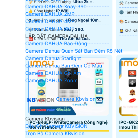
Ultra 2k + .
🔆 Hình Ành Chất Lượng :
Camera DAHUA Xoay 360
IP Wifi.
👍 Công Nghệ :
Camera DAHUA 2MP
Hồng Ngo
Hồng Ngoại 10m
✪ Hình ảnh ban đêm :
Camera DAHUA 4MP
🎨 Came
Hồng Ngoại Smart IR.
Camera DAHUA 8MP
Xoay 360.
🎼️ Cấu Tạo Camera
LẮP ĐẶT CAMERA DAHUA
Thu Âm Và Loa.
️🆑 Điểm Nỗi Bật :
Camera DAHUA Báo Động
Camera Dahua Quan Sát Ban Đêm Rõ Nét
Camera Dahua Starlight
Camera Dahua Ban Đêm Có Màu
Camera DAHUA Ghi Âm
Camera DAHUA Zoom
Camera Kbvision
Camera Kbvision
IPC-B46LP-WhiteCamera Công Nghệ
IPC-GK2
Đầu Ghi Camera KBVISION
Mới Wifi Imou ✔
Imou Thi
Trọn Bộ Camera KBvision