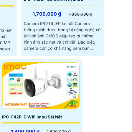
1,700,000 ₫
1,850,000 ₫
Camera IPC-T42EP là một Camera
thông minh được trang bị công nghệ xử
F42FEP
lý hình ảnh CMOS giúp tạo ra những
chất
hình ảnh sắc nét và chi tiết. Đặc biệt,
.0 MP.
camera còn có khả năng xem ban
 ngược
đêm...
IPC-F42P-D Wifi Imou Sắt Nét
1,400,000 ₫
1,600,000 ₫