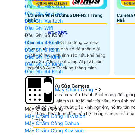
Đầu Ghi Hikvision
Đầu Ghi Kbvision
Camera WiFi 6 Dahua DH-H3T Trong
Camera 
Nhà
Nhà
Đầu Ghi Vantech
Đầu Ghi Wifi
5%-35%
Đầu Ghi Số Kênh
Đầu Ghi 4 Kênh
Camera Dahua H3T là dòng camera
quay quét trong nhà có độ phân giải
Đầu Ghi 8 Kênh
3MP sở hữu hình ảnh sắc nét, khả năng
Đầu Ghi 16 Kênh
quay 355° linh hoạt cùng AI phát hiện
Đầu Ghi 32 Kênh
người và Auto Tracking thông minh
Đầu Ghi 64 Kênh
🤵 Dịch Vụ Sửa Camera
Máy Chấm Công
Dịch vụ sửa camera An Thành Phát mang đến giải
cố camera giám sát, từ lỗi mất tín hiệu, hình ảnh
Với đội ngũ kỹ thuật giàu kinh nghiệm, hỗ trợ tận nơ
Máy Chấm Công
Thành Phát luôn đảm bảo hệ thống camera của bạn
Máy Chấm Công Hikvision
toàn
Máy Chấm Công Dahua
Máy Chấm Công Kbvision