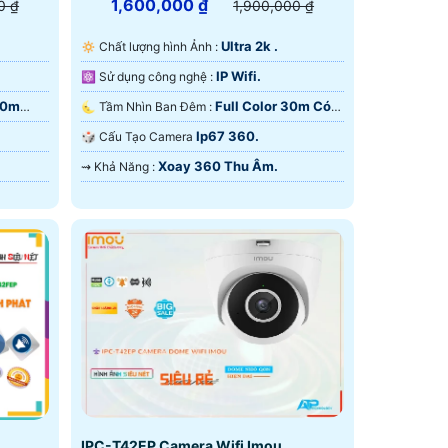
1,600,000 ₫
0 ₫
1,900,000 ₫
Ultra 2k .
🔅 Chất lượng hình Ảnh :
IP Wifi.
⚛️ Sử dụng công nghệ :
10m
Full Color 30m Có
🌜 Tầm Nhìn Ban Đêm :
Màu Ban Đêm.
Ip67 360.
🎲 Cấu Tạo Camera
Xoay 360 Thu Âm.
️⇝ Khả Năng :
IPC-T42EP Camera Wifi Imou