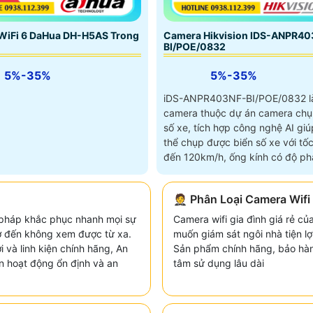
Camera Hikvision IDS-ANPR40
WiFi 6 DaHua DH-H5AS Trong
BI/POE/0832
5%-35%
5%-35%
iDS-ANPR403NF-BI/POE/0832 l
camera thuộc dự án camera chụ
số xe, tích hợp công nghệ AI giú
thể chụp được biển số xe với tốc
đến 120km/h, ống kính có độ phâ
4
🤵 Phân Loại Camera Wifi 
 pháp khắc phục nhanh mọi sự
Camera wifi gia đình giá rẻ c
 mờ đến không xem được từ xa.
muốn giám sát ngôi nhà tiện lợi
i và linh kiện chính hãng, An
Sản phẩm chính hãng, bảo hành
 hoạt động ổn định và an
tâm sử dụng lâu dài