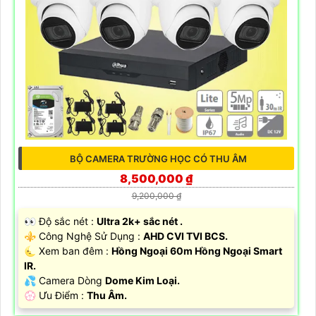
BỘ CAMERA TRƯỜNG HỌC CÓ THU ÂM
8,500,000 ₫
9,200,000 ₫
️👀 Độ sắc nét :
Ultra 2k+ sắc nét .
⚜️ Công Nghệ Sử Dụng :
AHD CVI TVI BCS.
🌜 Xem ban đêm :
Hồng Ngoại 60m Hồng Ngoại Smart
IR.
💦 Camera Dòng
Dome Kim Loại.
️💮 Ưu Điểm :
Thu Âm.