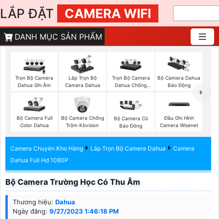
LẮP ĐẶT
CAMERA WIFI
DANH MỤC SẢN PHẨM
Trọn Bộ Camera
Trọn Bộ Camera
Lắp Trọn Bộ
Bộ Camera Dahua
Dahua Ghi Âm
Dahua Chống
Camera Dahua
Báo Động
Trộm
Bộ Camera Full
Bộ Camera Chống
Đầu Ghi Hình
Bộ Camera Có
Color Dahua
Trộm Kbvision
Camera Wisenet
Báo Đông
Camera Chuyên Kho Hàng
Lắp Trọn Bộ Camera Dahua
Camera
Dahua Full Hd 1080P
Bộ Camera Trường Học Có Thu Âm
Thương hiệu:
Dahua
Ngày đăng:
9/27/2023 1:46:18 PM