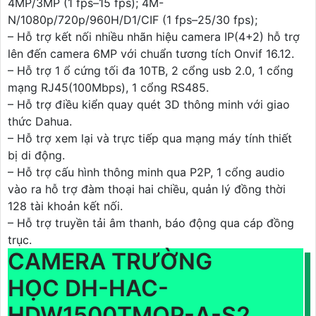
4MP/3MP (1 fps–15 fps); 4M-
N/1080p/720p/960H/D1/CIF (1 fps–25/30 fps);
– Hỗ trợ kết nối nhiều nhãn hiệu camera IP(4+2) hỗ trợ
lên đến camera 6MP với chuẩn tương tích Onvif 16.12.
– Hỗ trợ 1 ổ cứng tối đa 10TB, 2 cổng usb 2.0, 1 cổng
mạng RJ45(100Mbps), 1 cổng RS485.
– Hỗ trợ điều kiển quay quét 3D thông minh với giao
thức Dahua.
– Hỗ trợ xem lại và trực tiếp qua mạng máy tính thiết
bị di động.
– Hỗ trợ cấu hình thông minh qua P2P, 1 cổng audio
vào ra hỗ trợ đàm thoại hai chiều, quản lý đồng thời
128 tài khoản kết nối.
– Hỗ trợ truyền tải âm thanh, báo động qua cáp đồng
trục.
CAMERA TRƯỜNG
HỌC DH-HAC-
HDW1500TMQP-A-S2