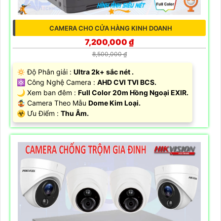
CAMERA CHO CỬA HÀNG KINH DOANH
7,200,000 ₫
8,500,000 ₫
🔅 Độ Phân giải :
Ultra 2k+ sắc nét .
⚛️ Công Nghệ Camera :
AHD CVI TVI BCS.
🌙 Xem ban đêm :
Full Color 20m Hồng Ngoại EXIR.
🤹 Camera Theo Mẫu
Dome Kim Loại.
️☣️ Ưu Điểm :
Thu Âm.