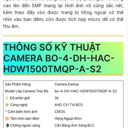
cao lên đến 5MP mang lại hình ảnh vô cùng sắc nét,
kèm theo đấy còn được trang bị hồng ngoại có thể
nhìn vào ban đêm, còn được tích hợp micro để có thể
thu âm.
THÔNG SỐ KỸ THUẬT
CAMERA BO-4-DH-HAC-
HDW1500TMQP-A-S2
Sản Phẩm Hãng
Camera Dahua
Model Lắp Camera Trọn Bộ
bo-4-DH-HAC-HDW1500TMQP-A-S2
️⚡ Độ phân giải
3k
✳️ Công nghệ
AHD CVI TVI BCS
™️ Cảm biến hình ảnh
CMOS
💥 Tầm nhìn ban đêm
Hồng Ngoại 60m
🌗 Chống ngược sáng
Cân Bằng Ánh Sáng BLC