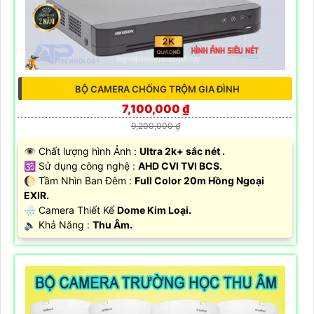
BỘ CAMERA CHỐNG TRỘM GIA ĐÌNH
7,100,000 ₫
9,200,000 ₫
👁 Chất lượng hình Ảnh :
Ultra 2k+ sắc nét .
🕉️ Sử dụng công nghệ :
AHD CVI TVI BCS.
🌔 Tầm Nhìn Ban Đêm :
Full Color 20m Hồng Ngoại
EXIR.
🌧️ Camera Thiết Kế
Dome Kim Loại.
️🔈 Khả Năng :
Thu Âm.