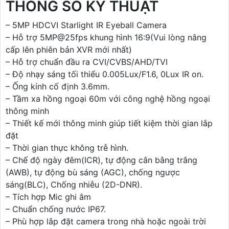
THÔNG SỐ KỸ THUẬT
– 5MP HDCVI Starlight IR Eyeball Camera
– Hỗ trợ 5MP@25fps khung hình 16:9(Vui lòng nâng
cấp lên phiên bản XVR mới nhất)
– Hỗ trợ chuẩn đầu ra CVI/CVBS/AHD/TVI
– Độ nhạy sáng tối thiểu 0.005Lux/F1.6, 0Lux IR on.
– Ống kính cố định 3.6mm.
– Tầm xa hồng ngoại 60m với công nghệ hồng ngoại
thông minh
– Thiết kế mới thông minh giúp tiết kiệm thời gian lắp
đặt
– Thời gian thực không trễ hình.
– Chế độ ngày đêm(ICR), tự động cân bằng trắng
(AWB), tự động bù sáng (AGC), chống ngược
sáng(BLC), Chống nhiễu (2D-DNR).
– Tích hợp Mic ghi âm
– Chuẩn chống nước IP67.
– Phù hợp lắp đặt camera trong nhà hoặc ngoài trời