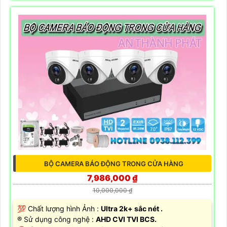
BỘ CAMERA BÁO ĐỘNG TRONG CỬA HÀNG
7,986,000 ₫
10,000,000 ₫
💯 Chất lượng hình Ảnh :
Ultra 2k+ sắc nét .
®️ Sử dụng công nghệ :
AHD CVI TVI BCS.