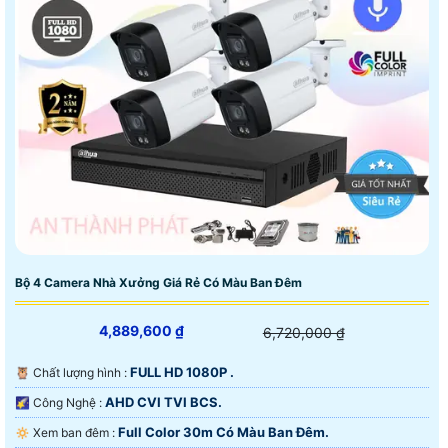
Bộ 4 Camera Nhà Xưởng Giá Rẻ Có Màu Ban Đêm
4,889,600 ₫
6,720,000 ₫
FULL HD 1080P .
🦉 Chất lượng hình :
AHD CVI TVI BCS.
🌠 Công Nghệ :
Full Color 30m Có Màu Ban Ðêm.
🔅 Xem ban đêm :