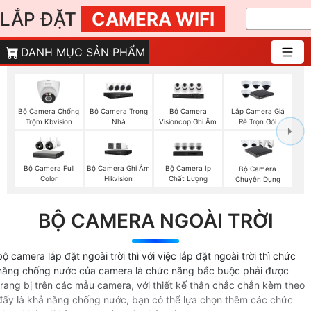
LẮP ĐẶT
CAMERA WIFI
DANH MỤC SẢN PHẨM
Bộ Camera Chống
Bộ Camera Trong
Bộ Camera
Lắp Camera Giá
Trộm Kbvision
Nhà
Visioncop Ghi Âm
Rẻ Trọn Gói
Bộ Camera Full
Bộ Camera Ghi Âm
Bộ Camera Ip
Bộ Camera
Color
Hikvision
Chất Lượng
Chuyên Dụng
BỘ CAMERA NGOÀI TRỜI
bộ camera lắp đặt ngoài trời thì với việc lắp đặt ngoài trời thì chức
năng chống nước của camera là chức năng bắc buộc phải được
trang bị trên các mẫu camera, với thiết kế thân chắc chắn kèm theo
đấy là khả năng chống nước, bạn có thể lựa chọn thêm các chức