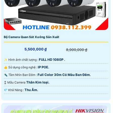
Bộ Camera Quan Sát Xưởng Sản Xuất
5,500,000 ₫
8,900,000 ₫
FULL HD 1080P .
✨ Hình ảnh chất lượng :
IP POE.
👍 Sử dụng công nghệ :
Full Color 30m Có Màu Ban Ðêm.
🔦 Tầm Nhìn Ban Đêm :
Thân Kim loại.
↕️ Mẫu Camera
Thu Âm.
️💎 Khả Năng :