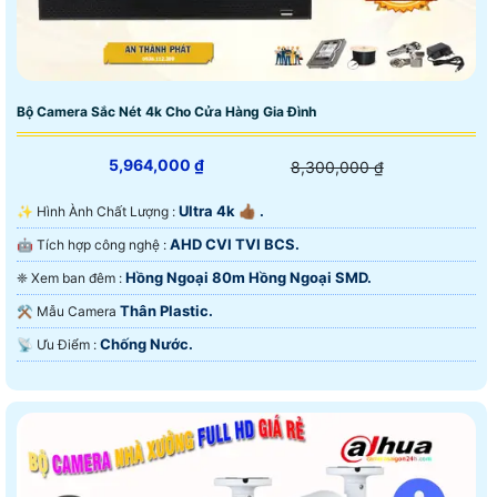
Bộ Camera Sắc Nét 4k Cho Cửa Hàng Gia Đình
5,964,000 ₫
8,300,000 ₫
Ultra 4k 👍🏾 .
✨ Hình Ành Chất Lượng :
AHD CVI TVI BCS.
🤖️ Tích hợp công nghệ :
Hồng Ngoại 80m Hồng Ngoại SMD.
❈ Xem ban đêm :
Thân Plastic.
⚒ Mẫu Camera
Chống Nước.
️📡 Ưu Điểm :