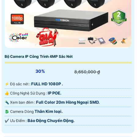
Bộ Camera IP Công Trình 4MP Sắc Nét
30%
8,650,000 ₫
FULL HD 1080P .
️⚡ Độ sắc nét :
IP POE.
👍 Công Nghệ Sử Dụng :
Full Color 20m Hồng Ngoại SMD.
🔦 Xem ban đêm :
Thân Kim loại.
🐉️ Camera Dòng
Báo Động Chuyển Động.
️✔️ Ưu Điểm :