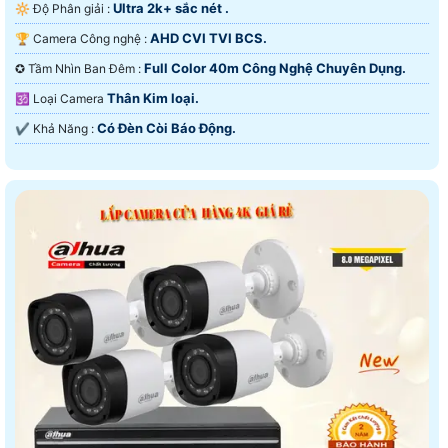
Ultra 2k+ sắc nét .
🔆 Độ Phân giải :
AHD CVI TVI BCS.
🏆 Camera Công nghệ :
Full Color 40m Công Nghệ Chuyên Dụng.
✪ Tầm Nhìn Ban Đêm :
Thân Kim loại.
🕉️ Loại Camera
Có Ðèn Còi Báo Động.
️✔️ Khả Năng :