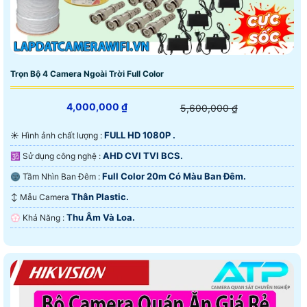
Trọn Bộ 4 Camera Ngoài Trời Full Color
4,000,000 ₫
5,600,000 ₫
FULL HD 1080P .
☀️ Hình ảnh chất lượng :
AHD CVI TVI BCS.
🕉️ Sử dụng công nghệ :
Full Color 20m Có Màu Ban Ðêm.
🌚 Tầm Nhìn Ban Đêm :
Thân Plastic.
↕️ Mẫu Camera
Thu Âm Và Loa.
️💮 Khả Năng :