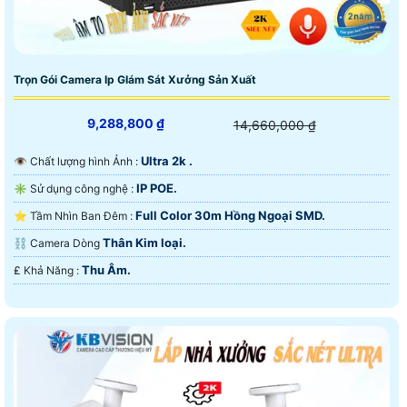
Trọn Gói Camera Ip GIám Sát Xưởng Sản Xuất
9,288,800 ₫
14,660,000 ₫
Ultra 2k .
👁 Chất lượng hình Ảnh :
IP POE.
✳️ Sử dụng công nghệ :
Full Color 30m Hồng Ngoại SMD.
⭐ Tầm Nhìn Ban Đêm :
Thân Kim loại.
⛓ Camera Dòng
Thu Âm.
️₤ Khả Năng :