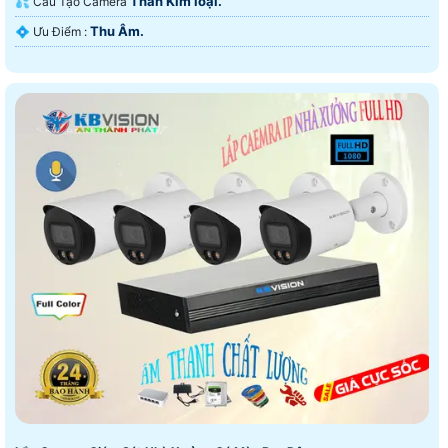
Thân Kim loại.
💦 Cấu Tạo Camera
Thu Âm.
️💠 Ưu Điểm :