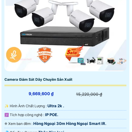
Camera Giám Sát Dây Chuyền Sản Xuất
9,669,600 ₫
15,220,000 ₫
Ultra 2k .
✨ Hình Ành Chất Lượng :
IP POE.
🕉️ Tích hợp công nghệ :
Hồng Ngoại 30m Hồng Ngoại Smart IR.
❈ Xem ban đêm :