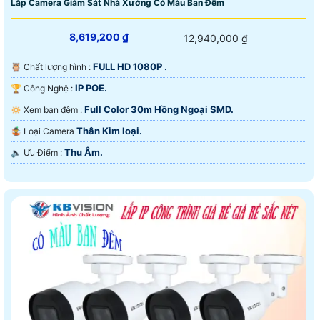
Lắp Camera Giám Sát Nhà Xưởng Có Màu Ban Đêm
8,619,200 ₫
12,940,000 ₫
FULL HD 1080P .
🦉 Chất lượng hình :
IP POE.
🏆 Công Nghệ :
Full Color 30m Hồng Ngoại SMD.
🔅 Xem ban đêm :
Thân Kim loại.
🤹 Loại Camera
Thu Âm.
️🔈 Ưu Điểm :