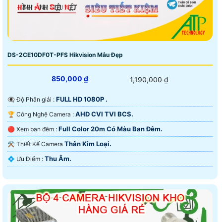
DS-2CE10DF0T-PFS Hikvision Mẫu Đẹp
850,000 ₫
1,190,000 ₫
FULL HD 1080P .
👁️‍🗨 Độ Phân giải :
AHD CVI TVI BCS.
🏆 Công Nghệ Camera :
Full Color 20m Có Màu Ban Đêm.
🔴 Xem ban đêm :
Thân Kim Loại.
⚒ Thiết Kế Camera
Thu Âm.
️💠 Ưu Điểm :