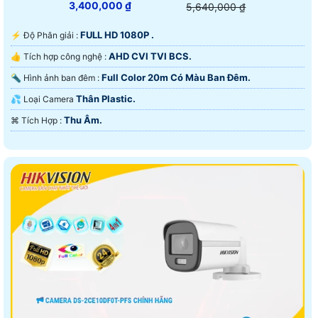
3,400,000 ₫
5,640,000 ₫
FULL HD 1080P .
️⚡ Độ Phân giải :
AHD CVI TVI BCS.
👍 Tích hợp công nghệ :
Full Color 20m Có Màu Ban Ðêm.
🔦 Hình ảnh ban đêm :
Thân Plastic.
💦 Loại Camera
Thu Âm.
️⌘ Tích Hợp :