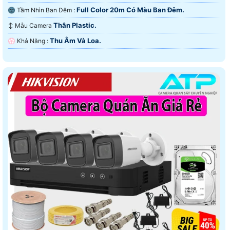
Full Color 20m Có Màu Ban Ðêm.
🌚 Tầm Nhìn Ban Đêm :
Thân Plastic.
↕️ Mẫu Camera
Thu Âm Và Loa.
️💮 Khả Năng :