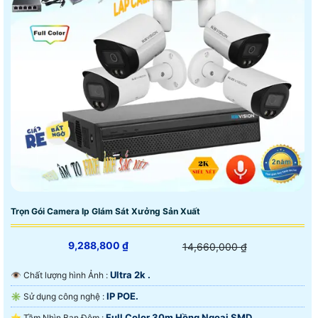
Trọn Gói Camera Ip GIám Sát Xưởng Sản Xuất
9,288,800 ₫
14,660,000 ₫
Ultra 2k .
👁 Chất lượng hình Ảnh :
IP POE.
✳️ Sử dụng công nghệ :
Full Color 30m Hồng Ngoại SMD.
⭐ Tầm Nhìn Ban Đêm :