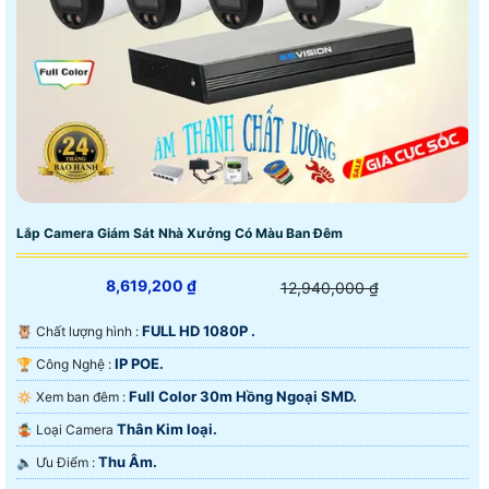
Lắp Camera Giám Sát Nhà Xưởng Có Màu Ban Đêm
8,619,200 ₫
12,940,000 ₫
FULL HD 1080P .
🦉 Chất lượng hình :
IP POE.
🏆 Công Nghệ :
Full Color 30m Hồng Ngoại SMD.
🔅 Xem ban đêm :
Thân Kim loại.
🤹 Loại Camera
Thu Âm.
️🔈 Ưu Điểm :