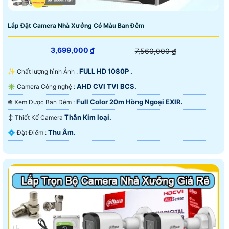
Lắp Đặt Camera Nhà Xưởng Có Màu Ban Đêm
3,699,000 ₫
7,560,000 ₫
FULL HD 1080P .
✨ Chất lượng hình Ảnh :
AHD CVI TVI BCS.
✳️ Camera Công nghệ :
Full Color 20m Hồng Ngoại EXIR.
❃ Xem Được Ban Đêm :
Thân Kim loại.
↕️ Thiết Kế Camera
Thu Âm.
️💠 Đặt Điểm :