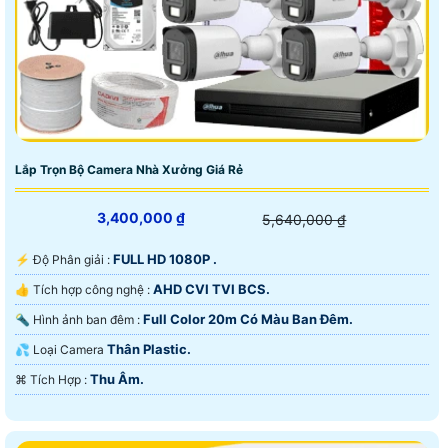
Lắp Trọn Bộ Camera Nhà Xưởng Giá Rẻ
3,400,000 ₫
5,640,000 ₫
FULL HD 1080P .
️⚡ Độ Phân giải :
AHD CVI TVI BCS.
👍 Tích hợp công nghệ :
Full Color 20m Có Màu Ban Ðêm.
🔦 Hình ảnh ban đêm :
Thân Plastic.
💦 Loại Camera
Thu Âm.
️⌘ Tích Hợp :