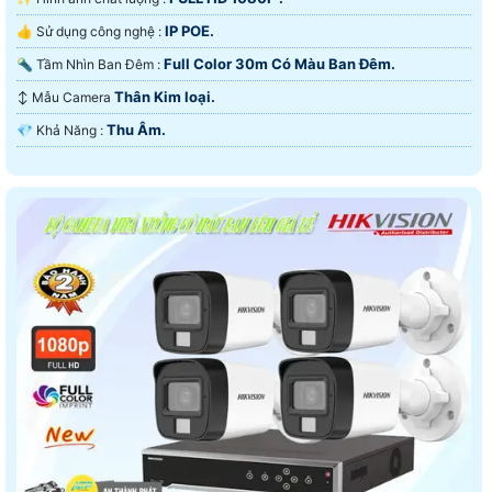
IP POE.
👍 Sử dụng công nghệ :
Full Color 30m Có Màu Ban Ðêm.
🔦 Tầm Nhìn Ban Đêm :
Thân Kim loại.
↕️ Mẫu Camera
Thu Âm.
️💎 Khả Năng :