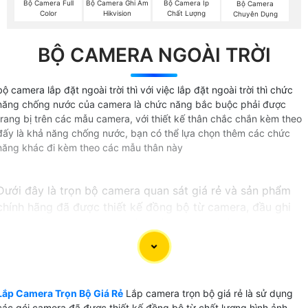
Bộ Camera Full
Bộ Camera Ghi Âm
Bộ Camera Ip
Bộ Camera
Color
Hikvision
Chất Lượng
Chuyên Dụng
BỘ CAMERA NGOÀI TRỜI
bộ camera lắp đặt ngoài trời thì với việc lắp đặt ngoài trời thì chức
năng chống nước của camera là chức năng bắc buộc phải được
trang bị trên các mẫu camera, với thiết kế thân chắc chắn kèm theo
đấy là khả năng chống nước, bạn có thể lựa chọn thêm các chức
năng khác đi kèm theo các mẫu thân này
Dưới đây là trọn bộ camera quan sát giá rẻ và sản phẩm
chính hãng đã được thiết kế đồng bộ từ camera, đầu ghi
hình và ổ cứng kèm theo đầy đủ phụ kiện để lắp đặt tại
tphcm
〔GIÁ LẮP CAMERA QUAN SÁT TRỌN BỘ〕
Lắp Camera Trọn Bộ Giá Rẻ
Lắp camera trọn bộ giá rẻ là sử dụng
💎 Lắp camera quan sát trọn bộ có rất nhiều lựa chọn và
các gói camera đã được thiết kế đồng bộ từ chất lượng hình ảnh,