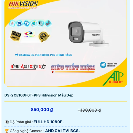
DS-2CE10DF0T-PFS Hikvision Mẫu Đẹp
850,000 ₫
1,190,000 ₫
FULL HD 1080P .
👁️‍🗨 Độ Phân giải :
AHD CVI TVI BCS.
🏆 Công Nghệ Camera :