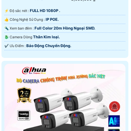
FULL HD 1080P .
️⚡ Độ sắc nét :
IP POE.
👍 Công Nghệ Sử Dụng :
Full Color 20m Hồng Ngoại SMD.
🔦 Xem ban đêm :
Thân Kim loại.
🐉️ Camera Dòng
Báo Động Chuyển Động.
️✔️ Ưu Điểm :