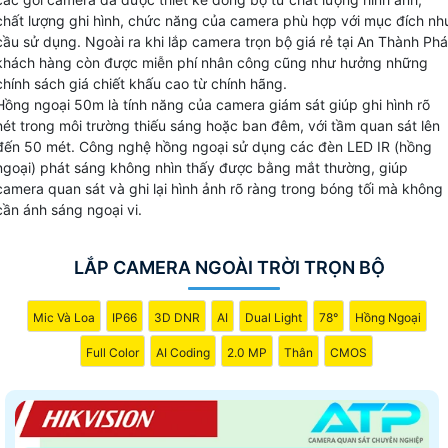
tùy thuộc vào mục đích sử dụng cho văn phòng, hay lắp
chất lượng ghi hình, chức năng của camera phù hợp với mục đích nh
camera cửa hàng và nhà xưởng có những gói camera với
cầu sử dụng. Ngoài ra khi lắp camera trọn bộ giá rẻ tại An Thành Phá
khách hàng còn được miễn phí nhân công cũng như hưởng những
thiết kế khác nhau và hình ảnh chất lượng cho mỗi yêu cầu
chính sách giá chiết khấu cao từ chính hãng.
cũng khác sau đây là những bộ camera quan sát thiết kế gi
Hồng ngoại 50m là tính năng của camera giám sát giúp ghi hình rõ
rẻ.
nét trong môi trường thiếu sáng hoặc ban đêm, với tầm quan sát lên
đến 50 mét. Công nghệ hồng ngoại sử dụng các đèn LED IR (hồng
ngoại) phát sáng không nhìn thấy được bằng mắt thường, giúp
Bộ Camera Sử Dụng
camera quan sát và ghi lại hình ảnh rõ ràng trong bóng tối mà không
Giá Trọn Bộ
cần ánh sáng ngoại vi.
💼 Bộ Camera Văn Phòng Giá Rẻ
390.000 VNĐ
FULL HD 1080P Thương hiệu Dahua
LẮP CAMERA NGOÀI TRỜI TRỌN BỘ
☊ Bộ Camera Có thu âm
430.000 VNĐ
1 Camera thu âm Chất Lượng
Mic Và Loa
IP66
3D DNR
AI
Dual Light
78°
Hồng Ngoại
🌟 Bộ camera full Color Nhà Xưởng
Full Color
AI Coding
2.0 MP
Thân
CMOS
590.000 VNĐ
Bộ Camera thân có Màu Ban Đêm
🖼 Bộ Camera Cửa Hàng giá rẻ
430.000 VNĐ
Camera Xoay 360 và zoom