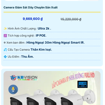
Camera Giám Sát Dây Chuyền Sản Xuất
9,669,600 ₫
15,220,000 ₫
Ultra 2k .
✨ Hình Ành Chất Lượng :
IP POE.
🕉️ Tích hợp công nghệ :
Hồng Ngoại 30m Hồng Ngoại Smart IR.
❈ Xem ban đêm :
Thân Kim loại.
💦 Cấu Tạo Camera
Thu Âm.
️💠 Ưu Điểm :