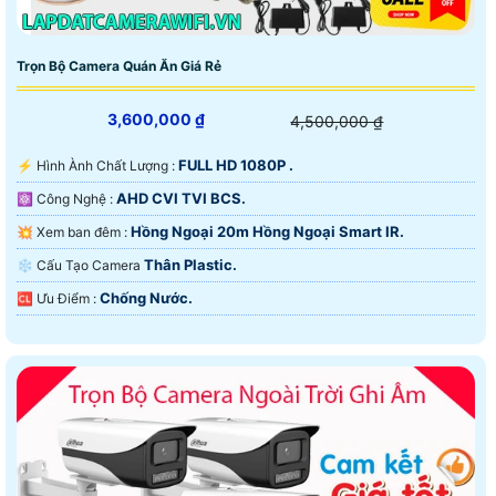
Trọn Bộ Camera Quán Ăn Giá Rẻ
3,600,000 ₫
4,500,000 ₫
FULL HD 1080P .
️⚡ Hình Ành Chất Lượng :
AHD CVI TVI BCS.
⚛️ Công Nghệ :
Hồng Ngoại 20m Hồng Ngoại Smart IR.
💥 Xem ban đêm :
Thân Plastic.
❄ Cấu Tạo Camera
Chống Nước.
️🆑 Ưu Điểm :