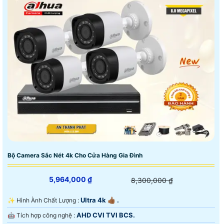
Bộ Camera Sắc Nét 4k Cho Cửa Hàng Gia Đình
5,964,000 ₫
8,300,000 ₫
Ultra 4k 👍🏾 .
✨ Hình Ành Chất Lượng :
AHD CVI TVI BCS.
🤖️ Tích hợp công nghệ :