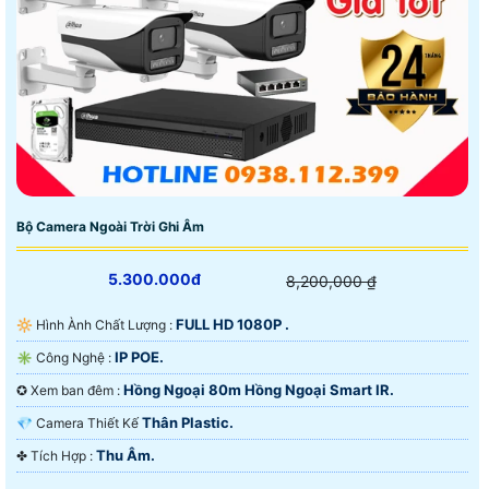
Bộ Camera Ngoài Trời Ghi Âm
5.300.000đ
8,200,000 ₫
FULL HD 1080P .
🔆 Hình Ành Chất Lượng :
IP POE.
✳️ Công Nghệ :
Hồng Ngoại 80m Hồng Ngoại Smart IR.
✪ Xem ban đêm :
Thân Plastic.
💎 Camera Thiết Kế
Thu Âm.
️✤ Tích Hợp :