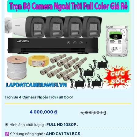
📝 Camera trọn bộ tiết kiệm chi phí hình ảnh full hd
công nghệ HD analog giá rẻ tiết kiệm giám sát qua
điện thoại ổn định giám sát qua diện thoại là chủ yếu.
Trọn Bộ 4 Camera Ngoài Trời Full Color
4,000,000 ₫
5,600,000 ₫
FULL HD 1080P .
☀️ Hình ảnh chất lượng :
AHD CVI TVI BCS.
🕉️ Sử dụng công nghệ :