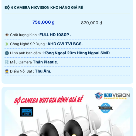
BỘ 4 CAMERA HIKVISION KHO HÀNG GIÁ RẺ
750,000 ₫
820,000 ₫
FULL HD 1080P .
👁 Chất lượng hình :
AHD CVI TVI BCS.
✳️ Công Nghệ Sử Dụng :
Hồng Ngoại 20m Hồng Ngoại SMD.
🌚 Hình ảnh ban đêm :
Thân Plastic.
⛓ Mẫu Camera
Thu Âm.
️👮 Điểm Nỗi Bật :