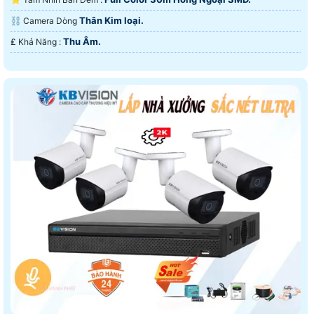
Thân Kim loại.
⛓ Camera Dòng
Thu Âm.
️₤ Khả Năng :