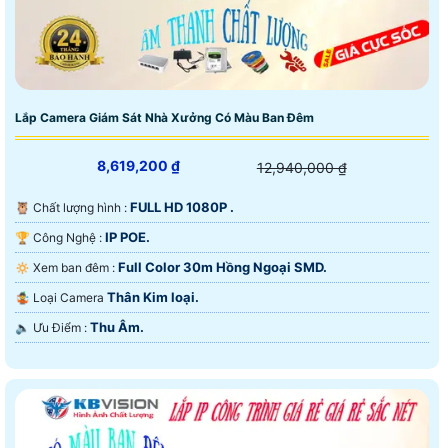
Lắp Camera Giám Sát Nhà Xưởng Có Màu Ban Đêm
8,619,200 ₫
12,940,000 ₫
FULL HD 1080P .
🦉 Chất lượng hình :
IP POE.
🏆 Công Nghệ :
Full Color 30m Hồng Ngoại SMD.
🔅 Xem ban đêm :
Thân Kim loại.
🤹 Loại Camera
Thu Âm.
️🔈 Ưu Điểm :