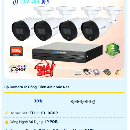
Bộ Camera IP Công Trình 4MP Sắc Nét
30%
8,650,000 ₫
FULL HD 1080P .
️⚡ Độ sắc nét :
IP POE.
👍 Công Nghệ Sử Dụng :