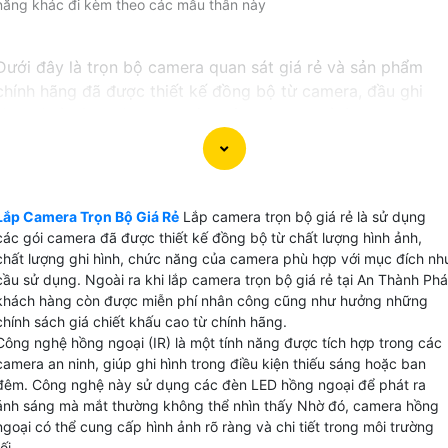
năng khác đi kèm theo các mẫu thân này
Dưới đây là trọn bộ camera quan sát giá rẻ và sản phẩm
chính hãng đã được thiết kế đồng bộ từ camera, đầu ghi
hình và ổ cứng kèm theo đầy đủ phụ kiện để lắp đặt tại
tphcm
〔GIÁ LẮP CAMERA QUAN SÁT TRỌN BỘ〕
Lắp Camera Trọn Bộ Giá Rẻ
Lắp camera trọn bộ giá rẻ là sử dụng
💎 Lắp camera quan sát trọn bộ có rất nhiều lựa chọn và
các gói camera đã được thiết kế đồng bộ từ chất lượng hình ảnh,
tùy thuộc vào mục đích sử dụng cho văn phòng, hay lắp
chất lượng ghi hình, chức năng của camera phù hợp với mục đích nh
camera cửa hàng và nhà xưởng có những gói camera với
cầu sử dụng. Ngoài ra khi lắp camera trọn bộ giá rẻ tại An Thành Phá
khách hàng còn được miễn phí nhân công cũng như hưởng những
thiết kế khác nhau và hình ảnh chất lượng cho mỗi yêu cầu
chính sách giá chiết khấu cao từ chính hãng.
cũng khác sau đây là những bộ camera quan sát thiết kế gi
Công nghệ hồng ngoại (IR) là một tính năng được tích hợp trong các
rẻ.
camera an ninh, giúp ghi hình trong điều kiện thiếu sáng hoặc ban
đêm. Công nghệ này sử dụng các đèn LED hồng ngoại để phát ra
ánh sáng mà mắt thường không thể nhìn thấy Nhờ đó, camera hồng
Bộ Camera Sử Dụng
ngoại có thể cung cấp hình ảnh rõ ràng và chi tiết trong môi trường
Giá Trọn Bộ
tối