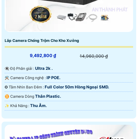
Lắp Camera Chống Trộm Cho Kho Xưởng
9,492,800 ₫
14,960,000 ₫
Ultra 2k .
👁️‍🗨 Độ Phân giải :
IP POE.
⚒ Camera Công nghệ :
Full Color 50m Hồng Ngoại SMD.
✪ Tầm Nhìn Ban Đêm :
Thân Plastic.
♊ Camera Dòng
Thu Âm.
️✨ Khả Năng :