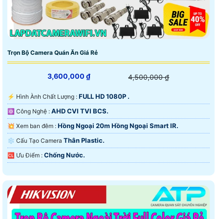
Trọn Bộ Camera Quán Ăn Giá Rẻ
3,600,000 ₫
4,500,000 ₫
FULL HD 1080P .
️⚡ Hình Ành Chất Lượng :
AHD CVI TVI BCS.
⚛️ Công Nghệ :
Hồng Ngoại 20m Hồng Ngoại Smart IR.
💥 Xem ban đêm :
Thân Plastic.
❄ Cấu Tạo Camera
Chống Nước.
️🆑 Ưu Điểm :