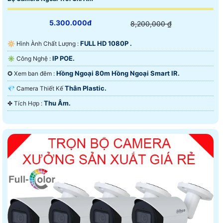
5.300.000đ
8,200,000 ₫
FULL HD 1080P .
🔆 Hình Ành Chất Lượng :
IP POE.
✳️ Công Nghệ :
Hồng Ngoại 80m Hồng Ngoại Smart IR.
✪ Xem ban đêm :
Thân Plastic.
💎 Camera Thiết Kế
Thu Âm.
️✤ Tích Hợp :