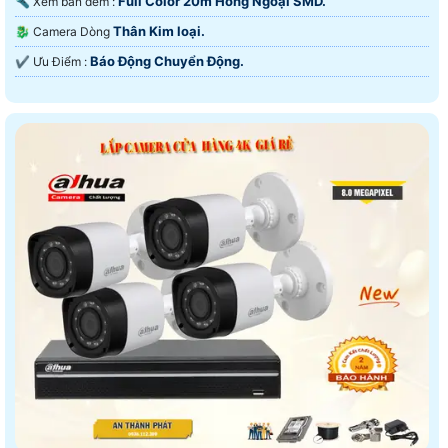
Full Color 20m Hồng Ngoại SMD.
🔦 Xem ban đêm :
Thân Kim loại.
🐉️ Camera Dòng
Báo Động Chuyển Động.
️✔️ Ưu Điểm :