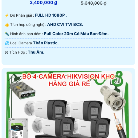
3,400,000 ₫
5,640,000 ₫
FULL HD 1080P .
️⚡ Độ Phân giải :
AHD CVI TVI BCS.
👍 Tích hợp công nghệ :
Full Color 20m Có Màu Ban Ðêm.
🔦 Hình ảnh ban đêm :
Thân Plastic.
💦 Loại Camera
Thu Âm.
️⌘ Tích Hợp :