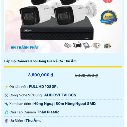
Lắp Bộ Camera Kho Hàng Giá Rẻ Có Thu Âm
3,800,000 ₫
5,120,000 ₫
FULL HD 1080P .
️⚡ Độ sắc nét :
AHD CVI TVI BCS.
⚒ Công Nghệ Sử Dụng :
Hồng Ngoại 80m Hồng Ngoại SMD.
🔦 Xem ban đêm :
Thân Plastic.
💦 Cấu Tạo Camera
Thu Âm.
️🔮 Ưu Điểm :