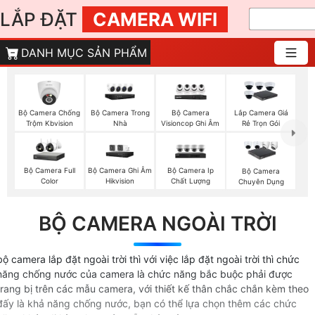
LẮP ĐẶT
CAMERA WIFI
DANH MỤC SẢN PHẨM
Bộ Camera Chống
Bộ Camera Trong
Bộ Camera
Lắp Camera Giá
Trộm Kbvision
Nhà
Visioncop Ghi Âm
Rẻ Trọn Gói
Bộ Camera Full
Bộ Camera Ghi Âm
Bộ Camera Ip
Bộ Camera
Color
Hikvision
Chất Lượng
Chuyên Dụng
BỘ CAMERA NGOÀI TRỜI
bộ camera lắp đặt ngoài trời thì với việc lắp đặt ngoài trời thì chức
năng chống nước của camera là chức năng bắc buộc phải được
trang bị trên các mẫu camera, với thiết kế thân chắc chắn kèm theo
đấy là khả năng chống nước, bạn có thể lựa chọn thêm các chức