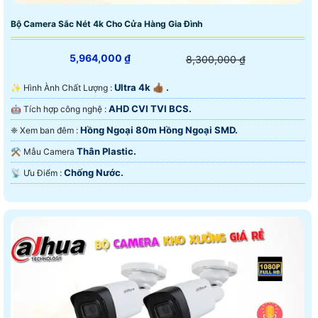
Bộ Camera Sắc Nét 4k Cho Cửa Hàng Gia Đình
5,964,000 ₫
8,300,000 ₫
Ultra 4k 👍🏾 .
✨ Hình Ành Chất Lượng :
AHD CVI TVI BCS.
🤖️ Tích hợp công nghệ :
Hồng Ngoại 80m Hồng Ngoại SMD.
❈ Xem ban đêm :
Thân Plastic.
⚒ Mẫu Camera
Chống Nước.
️📡 Ưu Điểm :