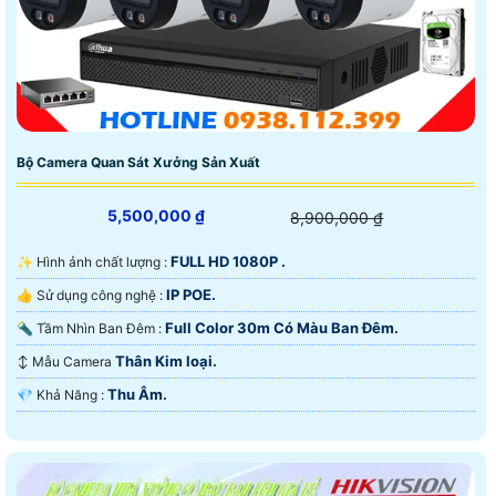
Bộ Camera Quan Sát Xưởng Sản Xuất
5,500,000 ₫
8,900,000 ₫
FULL HD 1080P .
✨ Hình ảnh chất lượng :
IP POE.
👍 Sử dụng công nghệ :
Full Color 30m Có Màu Ban Ðêm.
🔦 Tầm Nhìn Ban Đêm :
Thân Kim loại.
↕️ Mẫu Camera
Thu Âm.
️💎 Khả Năng :