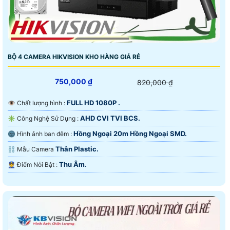
BỘ 4 CAMERA HIKVISION KHO HÀNG GIÁ RẺ
750,000 ₫
820,000 ₫
FULL HD 1080P .
👁 Chất lượng hình :
AHD CVI TVI BCS.
✳️ Công Nghệ Sử Dụng :
Hồng Ngoại 20m Hồng Ngoại SMD.
🌚 Hình ảnh ban đêm :
Thân Plastic.
⛓ Mẫu Camera
Thu Âm.
️👮 Điểm Nỗi Bật :