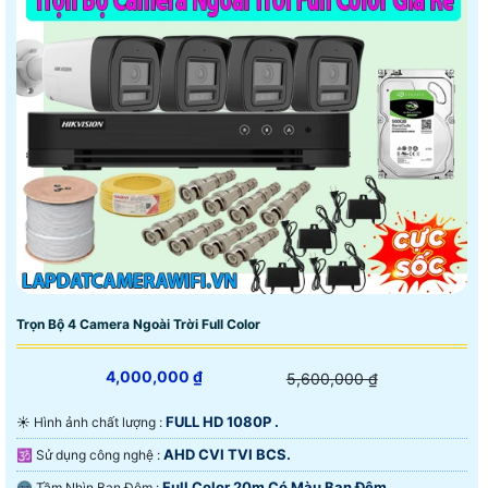
Trọn Bộ 4 Camera Ngoài Trời Full Color
4,000,000 ₫
5,600,000 ₫
FULL HD 1080P .
☀️ Hình ảnh chất lượng :
AHD CVI TVI BCS.
🕉️ Sử dụng công nghệ :
Full Color 20m Có Màu Ban Ðêm.
🌚 Tầm Nhìn Ban Đêm :