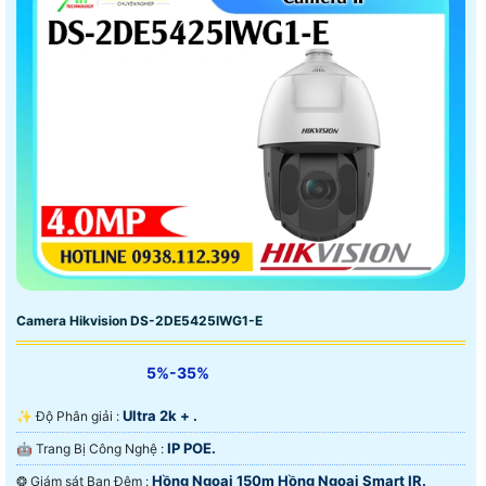
Camera Hikvision DS-2DE5425IWG1-E
5%-35%
Ultra 2k + .
✨ Độ Phân giải :
IP POE.
🤖️ Trang Bị Công Nghệ :
Hồng Ngoại 150m Hồng Ngoại Smart IR.
❂ Giám sát Ban Đêm :