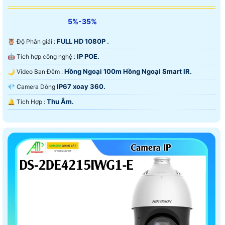
5%-35%
FULL HD 1080P .
🦉 Độ Phân giải :
IP POE.
🤖️ Tích hợp công nghệ :
Hồng Ngoại 100m Hồng Ngoại Smart IR.
🌙 Video Ban Đêm :
IP67 xoay 360.
💎 Camera Dòng
Thu Âm.
️🔔 Tích Hợp :