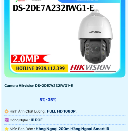
Camera Hikvision DS-2DE7A232IWG1-E
5%-35%
FULL HD 1080P .
🔆 Hình Ành Chất Lượng :
IP POE.
🕉️ Công Nghệ :
Hồng Ngoại 200m Hồng Ngoại Smart IR.
⭐ Nhìn Ban Đêm :