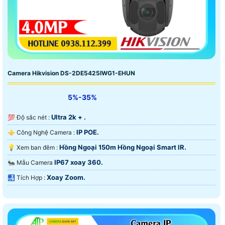
Camera Hikvision DS-2DE5425IWG1-EHUN
5%-35%
Ultra 2k + .
💯 Độ sắc nét :
IP POE.
⚜️ Công Nghệ Camera :
Hồng Ngoại 150m Hồng Ngoại Smart IR.
💡 Xem ban đêm :
IP67 xoay 360.
🐜 Mẫu Camera
Xoay Zoom.
️🛃 Tích Hợp :