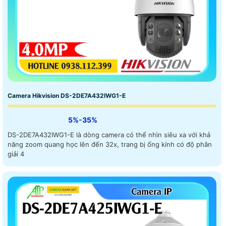
Camera Hikvision DS-2DE7A432IWG1-E
5%-35%
DS-2DE7A432IWG1-E là dòng camera có thể nhìn siêu xa với khả
năng zoom quang học lên đến 32x, trang bị ống kính có độ phân
giải 4