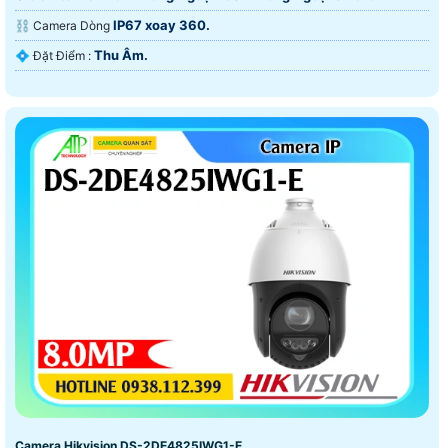
IP67 xoay 360.
⛓ Camera Dòng
Thu Âm.
️💠 Đặt Điểm :
Camera Hikvision DS-2DE4825IWG1-E