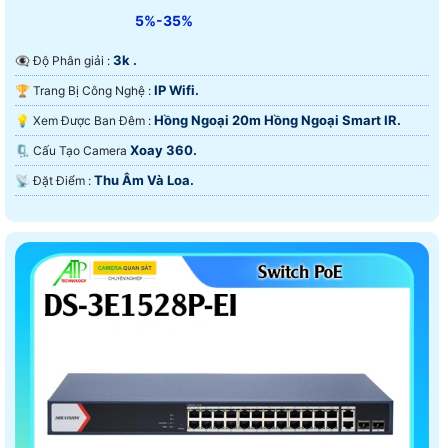
5%-35%
3k .
👁️‍🗨 Độ Phân giải :
IP Wifi.
🏆 Trang Bị Công Nghệ :
Hồng Ngoại 20m Hồng Ngoại Smart IR.
💡 Xem Được Ban Đêm :
Xoay 360.
🗜️ Cấu Tạo Camera
Thu Âm Và Loa.
️📡 Đặt Điểm :