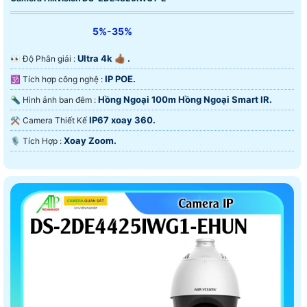
5%-35%
Ultra 4k 👍🏾 .
️👀 Độ Phân giải :
IP POE.
🕉️ Tích hợp công nghệ :
Hồng Ngoại 100m Hồng Ngoại Smart IR.
🔦 Hình ảnh ban đêm :
IP67 xoay 360.
⚒ Camera Thiết Kế
Xoay Zoom.
️🎙 Tích Hợp :