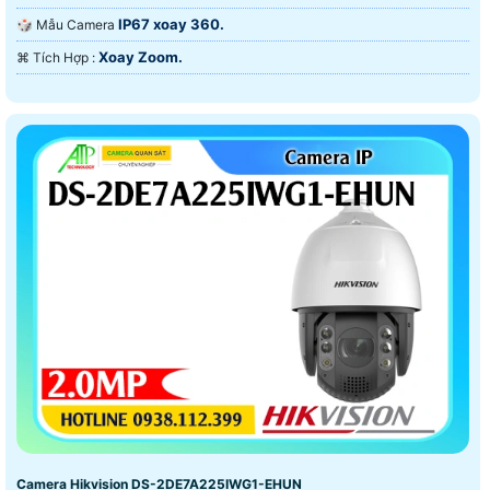
IP67 xoay 360.
🎲 Mẫu Camera
Xoay Zoom.
️⌘ Tích Hợp :
Camera Hikvision DS-2DE7A225IWG1-EHUN