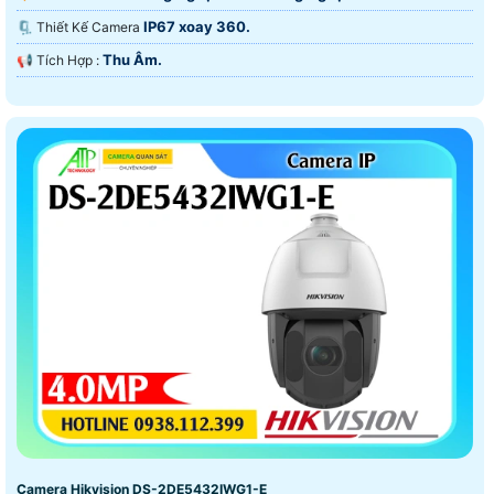
IP67 xoay 360.
🗜️ Thiết Kế Camera
Thu Âm.
️📢 Tích Hợp :
Camera Hikvision DS-2DE5432IWG1-E