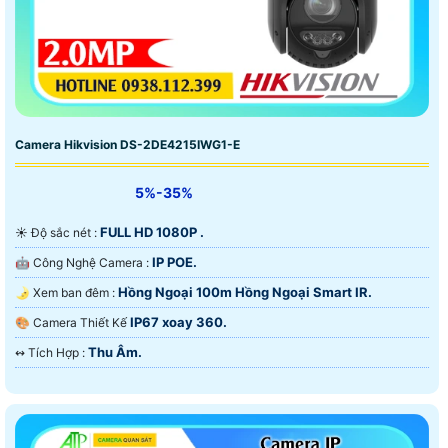
Camera Hikvision DS-2DE4215IWG1-E
5%-35%
FULL HD 1080P .
☀️ Độ sắc nét :
IP POE.
🤖️ Công Nghệ Camera :
Hồng Ngoại 100m Hồng Ngoại Smart IR.
🌛 Xem ban đêm :
IP67 xoay 360.
🎨 Camera Thiết Kế
Thu Âm.
️↭ Tích Hợp :