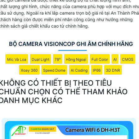
rẻ.
chất lượng ghi hình, chức năng của camera phù hợp với mục đích nh
cầu sử dụng. Ngoài ra khi lắp camera trọn bộ giá rẻ tại An Thành Phá
khách hàng còn được miễn phí nhân công cũng như hưởng những
Bộ Camera Sử Dụng
chính sách giá chiết khấu cao từ chính hãng.
Giá Trọn Bộ
💼 Bộ Camera Văn Phòng Giá Rẻ
BỘ CAMERA VISIONCOP GHI ÂM CHÍNH HÃNG
390.000 VNĐ
FULL HD 1080P Thương hiệu Dahua
☊ Bộ Camera Có thu âm
Mic Và Loa
Dual Light
78°
Hồng Ngoại
Full Color
AI
CMOS
430.000 VNĐ
1 Camera thu âm Chất Lượng
Xoay 360
Speed Dome
AI Coding
IP66
3D DNR
🌟 Bộ camera full Color Nhà Xưởng
KHÔNG CÓ THIẾT BỊ THEO TIÊU
590.000 VNĐ
Bộ Camera thân có Màu Ban Đêm
CHUẨN CHỌN CÓ THỂ THAM KHẢO
🖼 Bộ Camera Cửa Hàng giá rẻ
DANH MỤC KHÁC
430.000 VNĐ
Camera Xoay 360 và zoom
📝 Camera trọn bộ tiết kiệm chi phí hình ảnh full hd
công nghệ HD analog giá rẻ tiết kiệm giám sát qua
điện thoại ổn định giám sát qua diện thoại là chủ yếu.