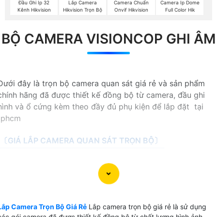
Đầu Ghi Ip 32
Lắp Camera
Camera Chuẩn
Camera Ip Dome
Kênh Hikvision
Hikvision Trọn Bộ
Onvif Hikvision
Full Color Hik
BỘ CAMERA VISIONCOP GHI ÂM
Dưới đây là trọn bộ camera quan sát giá rẻ và sản phẩm
chính hãng đã được thiết kế đồng bộ từ camera, đầu ghi
hình và ổ cứng kèm theo đầy đủ phụ kiện để lắp đặt tại
tphcm
〔GIÁ LẮP CAMERA QUAN SÁT TRỌN BỘ〕
💎 Lắp camera quan sát trọn bộ có rất nhiều lựa chọn và
tùy thuộc vào mục đích sử dụng cho văn phòng, hay lắp
camera cửa hàng và nhà xưởng có những gói camera với
thiết kế khác nhau và hình ảnh chất lượng cho mỗi yêu cầu
Lắp Camera Trọn Bộ Giá Rẻ
Lắp camera trọn bộ giá rẻ là sử dụng
cũng khác sau đây là những bộ camera quan sát thiết kế gi
các gói camera đã được thiết kế đồng bộ từ chất lượng hình ảnh,