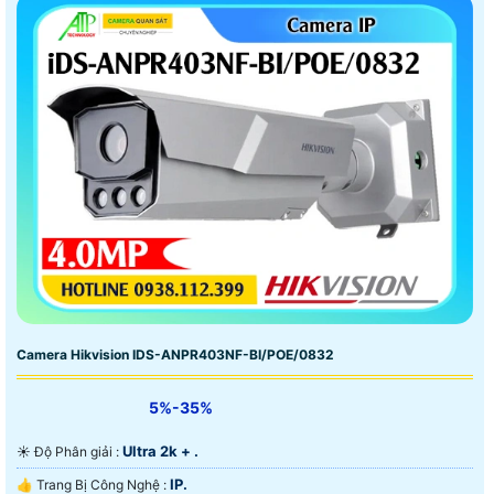
Camera Hikvision IDS-ANPR403NF-BI/POE/0832
5%-35%
Ultra 2k + .
☀️ Độ Phân giải :
IP.
👍 Trang Bị Công Nghệ :