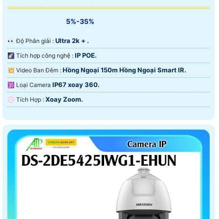
5%-35%
Ultra 2k + .
️👀 Độ Phân giải :
IP POE.
🌠 Tích hợp công nghệ :
Hồng Ngoại 150m Hồng Ngoại Smart IR.
💥 Video Ban Đêm :
IP67 xoay 360.
🕉️ Loại Camera
Xoay Zoom.
️💮 Tích Hợp :