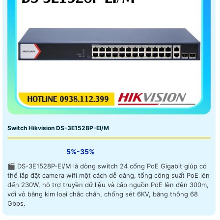
Switch Hikvision DS-3E1528P-EI/M
5%-35%
🎬 DS-3E1528P-EI/M là dòng switch 24 cổng PoE Gigabit giúp có
thể lắp đặt camera wifi một cách dễ dàng, tổng công suất PoE lên
đến 230W, hỗ trợ truyền dữ liệu và cấp nguồn PoE lên đến 300m,
với vỏ bằng kim loại chắc chắn, chống sét 6KV, băng thông 68
Gbps.