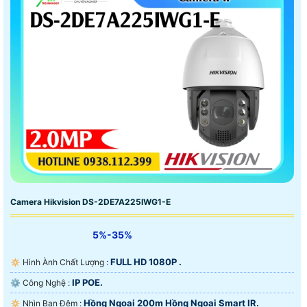
Camera Hikvision DS-2DE7A225IWG1-E
5%-35%
FULL HD 1080P .
🔅 Hình Ành Chất Lượng :
IP POE.
⚙ Công Nghệ :
Hồng Ngoại 200m Hồng Ngoại Smart IR.
🔅 Nhìn Ban Đêm :