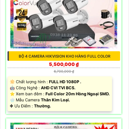
BỘ 4 CAMERA HIKVISION KHO HÀNG FULL COLOR
5,500,000 ₫
6,700,000 ₫
🔆 Chất lượng hình :
FULL HD 1080P .
🤖️ Công Nghệ :
AHD CVI TVI BCS.
⭐ Xem ban đêm :
Full Color 20m Hồng Ngoại SMD.
🌧️ Mẫu Camera
Thân Kim Loại.
️✤ Ưu Điểm :
Thường.