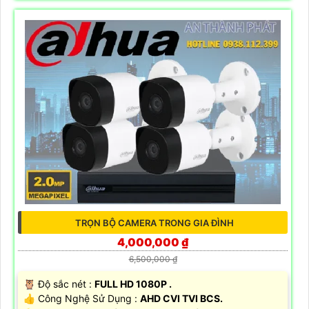
TRỌN BỘ CAMERA TRONG GIA ĐÌNH
4,000,000 ₫
6,500,000 ₫
🦉 Độ sắc nét :
FULL HD 1080P .
👍 Công Nghệ Sử Dụng :
AHD CVI TVI BCS.