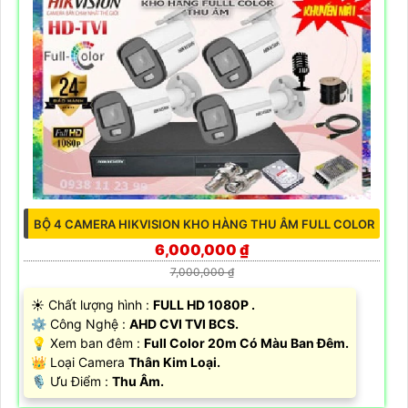
BỘ 4 CAMERA HIKVISION KHO HÀNG THU ÂM FULL COLOR
6,000,000 ₫
7,000,000 ₫
☀️ Chất lượng hình :
FULL HD 1080P .
⚙ Công Nghệ :
AHD CVI TVI BCS.
💡 Xem ban đêm :
Full Color 20m Có Màu Ban Đêm.
👑 Loại Camera
Thân Kim Loại.
️🎙 Ưu Điểm :
Thu Âm.