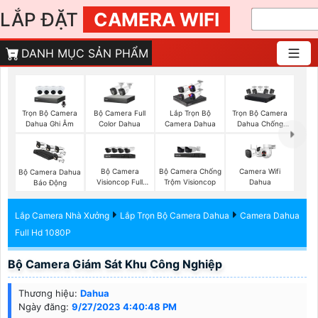
LẮP ĐẶT
CAMERA WIFI
DANH MỤC SẢN PHẨM
Trọn Bộ Camera
Bộ Camera Full
Trọn Bộ Camera
Lắp Trọn Bộ
Dahua Ghi Âm
Color Dahua
Dahua Chống
Camera Dahua
Trộm
Bộ Camera
Bộ Camera Chống
Camera Wifi
Bộ Camera Dahua
Visioncop Full
Trộm Visioncop
Dahua
Báo Động
Color
Lắp Camera Nhà Xưởng
Lắp Trọn Bộ Camera Dahua
Camera Dahua
Full Hd 1080P
Bộ Camera Giám Sát Khu Công Nghiệp
Thương hiệu:
Dahua
Ngày đăng:
9/27/2023 4:40:48 PM