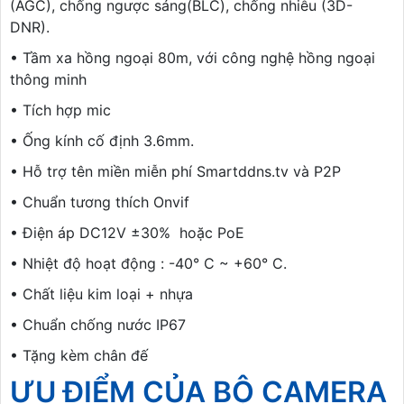
(AGC), chống ngược sáng(BLC), chống nhiễu (3D-
DNR).
• Tầm xa hồng ngoại 80m, với công nghệ hồng ngoại
thông minh
• Tích hợp mic
• Ống kính cố định 3.6mm.
• Hỗ trợ tên miền miễn phí Smartddns.tv và P2P
• Chuẩn tương thích Onvif
• Điện áp DC12V ±30% hoặc PoE
• Nhiệt độ hoạt động : -40° C ~ +60° C.
• Chất liệu kim loại + nhựa
• Chuẩn chống nước IP67
• Tặng kèm chân đế
ƯU ĐIỂM CỦA BỘ CAMERA