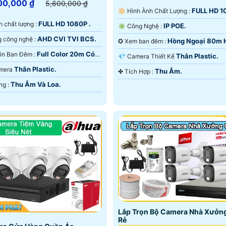
00,000 ₫
5,600,000 ₫
FULL HD 1
🔆 Hình Ành Chất Lượng :
FULL HD 1080P .
ảnh chất lượng :
IP POE.
✳️ Công Nghệ :
AHD CVI TVI BCS.
🕉️ Sử dụng công nghệ :
Hồng Ngoại 80m 
✪ Xem ban đêm :
Ngoại Smart IR.
Full Color 20m Có
🌚 Tầm Nhìn Ban Đêm :
Thân Plastic.
💎 Camera Thiết Kế
 Ðêm.
Thân Plastic.
amera
Thu Âm.
️✤ Tích Hợp :
Thu Âm Và Loa.
️💮 Khả Năng :
Lắp Trọn Bộ Camera Nhà Xưởng
Rẻ