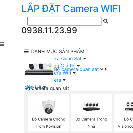
LẮP ĐẶT
Camera
WIFI
0938.11.23.99
DANH MỤC
SẢN PHẨM
lắp Đặt Camera Quan Sát
Lắp Bộ Camera Giá Rẻ
Bộ camera quan sát
Lắp Đặt Camera Wifi
Đầu Ghi Camera
Liên Hệ
Bộ camera quan sát
Camera HIKVISION Trọn Bộ
Camera KBVISION Trọn Bộ
Camera DAHUA Trọn Bộ
Camera giá Rẻ Trọn Bộ
Bộ Camera Chống
Bộ Camera Trong
Bộ C
Bộ Camera Nên Dùng
Trộm Kbvision
Nhà
Visionc
Bộ Camera Có Màu Ban Đêm