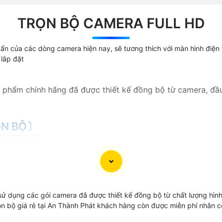
TRỌN BỘ CAMERA FULL HD
ẩn của các dòng camera hiện nay, sẽ tương thích với màn hình điện t
 lắp đặt
n phẩm chính hãng đã được thiết kế đồng bộ từ camera, đầ
ỌN BỘ〕
 chọn và tùy thuộc vào mục đích sử dụng cho văn phòng, 
ất lượng cho mỗi yêu cầu cũng khác sau đây là những bộ cam
Giá Trọn Bộ
 sử dụng các gói camera đã được thiết kế đồng bộ từ chất lượng hìn
rọn bộ giá rẻ tại An Thành Phát khách hàng còn được miễn phí nhân
390.000 VNĐ
FULL HD 1080P Thương hiệu Da