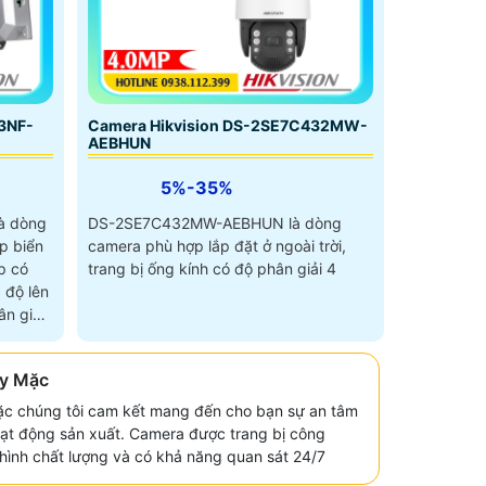
3NF-
Camera Hikvision DS-2SE7C432MW-
AEBHUN
5%-35%
à dòng
DS-2SE7C432MW-AEBHUN là dòng
p biển
camera phù hợp lắp đặt ở ngoài trời,
p có
trang bị ống kính có độ phân giải 4
 độ lên
n giải
y Mặc
c chúng tôi cam kết mang đến cho bạn sự an tâm
hoạt động sản xuất. Camera được trang bị công
i hình chất lượng và có khả năng quan sát 24/7