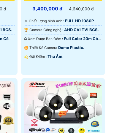
3,400,000 ₫
0 ₫
4,640,000 ₫
FULL HD 1080P .
☀️ Chất lượng hình Ảnh :
I BCS.
AHD CVI TVI BCS.
🏆 Camera Công nghệ :
0m Có
Full Color 20m Có
✪ Xem Được Ban Đêm :
Màu Ban Ðêm.
Dome Plastic.
♊ Thiết Kế Camera
Thu Âm.
️💫 Đặt Điểm :