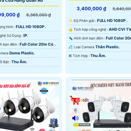
ra Cửa Hàng Quần Áo
3,400,000 ₫
5,640,00
99,000 ₫
6,365,000 ₫
FULL HD 1080P .
️⚡ Độ Phân giải :
FULL HD 1080P .
lượng hình :
AHD CVI TV
👍 Tích hợp công nghệ :
IP.
⚙ Công Nghệ Sử Dụng :
Full Color 2
🔦 Hình ảnh ban đêm :
Full Color 20m Có
🌜 Hình ảnh ban đêm :
Màu Ban Ðêm.
Thân Plastic.
💦 Loại Camera
 Ðêm.
Dome Plastic.
Camera
Thu Âm.
️⌘ Tích Hợp :
Thu Âm.
️☣️ Điểm Nỗi Bật :
u