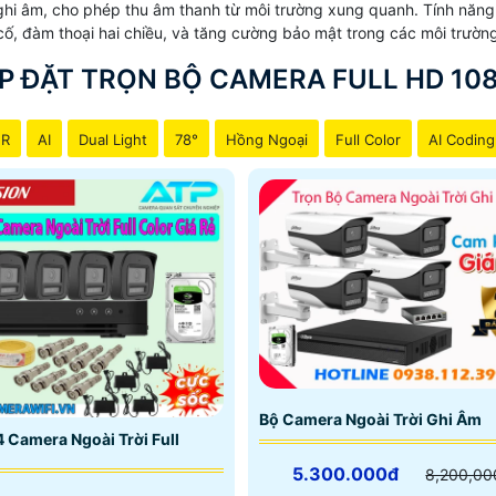
hi âm, cho phép thu âm thanh từ môi trường xung quanh. Tính năng n
430.000 VNĐ
1 Camera thu âm Chất Lượng
 cố, đàm thoại hai chiều, và tăng cường bảo mật trong các môi trườ
590.000 VNĐ
Bộ Camera thân có Màu Ban Đê
P ĐẶT TRỌN BỘ CAMERA FULL HD 10
430.000 VNĐ
Camera Xoay 360 và zoom
NR
AI
Dual Light
78°
Hồng Ngoại
Full Color
AI Coding
ll hd công nghệ HD analog giá rẻ tiết kiệm giám sát qua điệ
Bộ Camera Ngoài Trời Ghi Âm
4 Camera Ngoài Trời Full
5.300.000đ
8,200,00