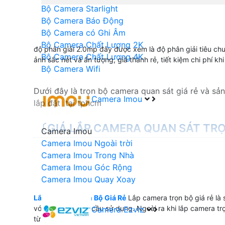
Bộ Camera Starlight
Bộ Camera Báo Động
Bộ Camera có Ghi Âm
Bộ Camera Chất Lượng 2K
độ phân giải 2.0mp đây được xem là độ phân giải tiêu chu
Bộ Camera Chất Lượng 4K
ảnh sắc nét và ấn tượng, giá thành rẻ, tiết kiệm chi phí khi
Bộ Camera Wifi
Dưới đây là trọn bộ camera quan sát giá rẻ và sả
Camera Imou
lắp đặt tại tphcm
〔GIÁ LẮP CAMERA QUAN SÁT TR
Camera Imou
Camera Imou Ngoài trời
💎 Lắp camera quan sát trọn bộ có rất nhiều lựa
Camera Imou Trong Nhà
gói camera với thiết kế khác nhau và hình ảnh ch
Camera Imou Góc Rộng
Camera Imou Quay Xoay
Bộ Camera Sử Dụng
Lắp Camera Trọn Bộ Giá Rẻ
Lắp camera trọn bộ giá rẻ là
với mục đích nhu cầu sử dụng. Ngoài ra khi lắp camera t
Camera Ezviz
💼 Bộ Camera Văn Phòng Giá Rẻ
từ chính hãng.