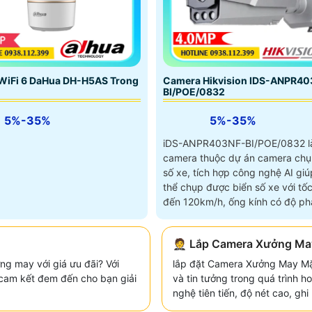
Camera Hikvision IDS-ANPR40
WiFi 6 DaHua DH-H5AS Trong
BI/POE/0832
5%-35%
5%-35%
iDS-ANPR403NF-BI/POE/0832 l
camera thuộc dự án camera chụ
số xe, tích hợp công nghệ AI giú
thể chụp được biển số xe với tốc
đến 120km/h, ống kính có độ phâ
4
🤵 Lắp Camera Xưởng Ma
ng may với giá ưu đãi? Với
lắp đặt Camera Xưởng May Mặ
 cam kết đem đến cho bạn giải
và tin tưởng trong quá trình 
nghệ tiên tiến, độ nét cao, gh