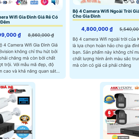
Bộ 4 Camera Wifi Ngoài Trời Gi
Cho Gia Đình
era Wifi Gia Đình Giá Rẻ Có
 Đêm
4,800,000 ₫
5,540,00
99,000 ₫
8,860,000 ₫
Bộ 4 camera Wifi ngoài trời của 
 4 Camera Wifi Gia Đình Giá
là lựa chọn hoàn hảo cho gia đìn
vision không chỉ thu hút bởi
bạn. Sản phẩm này không chỉ mang lại
phải chăng mà còn bởi chất
chất lượng hình ảnh màu sắc tru
 mẫu mã đẹp, độ
mà còn có giá cả phải chăng
ện cao và khả năng quan sát
rõ nét ngay cả vào ban đêm