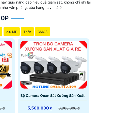
ày giúp nâng cao hiệu quả giám sát, không chỉ ghi lại
ng như văn phòng, cửa hàng hay nhà ở.
m
80P
2.0 MP
Thân
CMOS
n thoại ổn định giám sát qua diện thoại là chủ
Bộ Camera Quan Sát Xưởng Sản Xuất
5,500,000 ₫
0 ₫
8,900,000 ₫