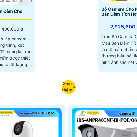
Bộ Camera Cho 
an Đêm Cho
Ban Đêm Tích Hợ
7,925,600 
,400,000 ₫
Trọn Bộ Camera 
bộ lắp camera
Màu Ban Đêm Tích
g trình, kết
là một sản phẩm 
để mang lại trải
thương hiệu nổi tiế
hình ảnh sắc nét v
ú, chất lượng
 ứng mọi nhu
Xem
thêm