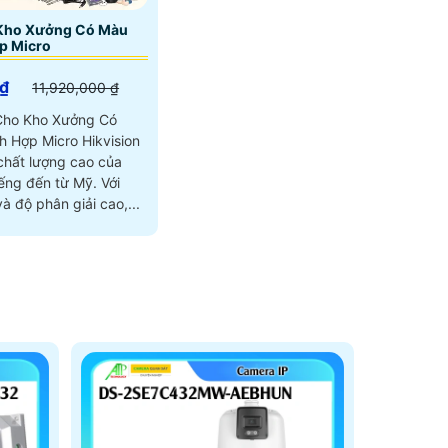
Kho Xưởng Có Màu
p Micro
₫
11,920,000 ₫
Cho Kho Xưởng Có
 Hợp Micro Hikvision
chất lượng cao của
ng đến từ Mỹ. Với
à độ phân giải cao,...