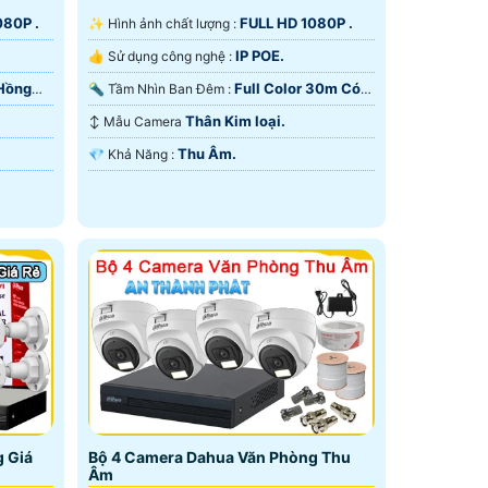
080P .
FULL HD 1080P .
✨ Hình ảnh chất lượng :
IP POE.
👍 Sử dụng công nghệ :
Hồng
Full Color 30m Có
🔦 Tầm Nhìn Ban Đêm :
Màu Ban Ðêm.
Thân Kim loại.
↕️ Mẫu Camera
Thu Âm.
️💎 Khả Năng :
 Giá
Bộ 4 Camera Dahua Văn Phòng Thu
Âm