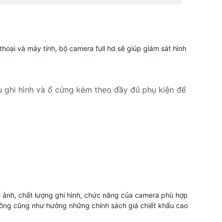
hoại và máy tính, bộ camera full hd sẽ giúp giám sát hình
u ghi hình và ổ cứng kèm theo đầy đủ phụ kiện để
hay lắp camera cửa hàng và nhà xưởng có những
era quan sát thiết kế giá rẻ.
h ảnh, chất lượng ghi hình, chức năng của camera phù hợp
 công cũng như hưởng những chính sách giá chiết khấu cao
hua