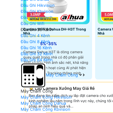
Đầu Ghi Hikvision
Đầu Ghi Kbvision
Đầu Ghi Vantech
Đầu Ghi Wifi
Camera WiFi 6 Dahua DH-H3T Trong
Camera 
Đầu Ghi Số Kênh
Nhà
Nhà
Đầu Ghi 4 Kênh
Đầu Ghi 8 Kênh
5%-35%
Đầu Ghi 16 Kênh
Camera Dahua H3T là dòng camera
Đầu Ghi 32 Kênh
quay quét trong nhà có độ phân giải
Đầu Ghi 64 Kênh
3MP sở hữu hình ảnh sắc nét, khả năng
quay 355° linh hoạt cùng AI phát hiện
người và Auto Tracking thông minh
Máy Chấm Công
🤵 Lắp Camera Xưởng May Giá Rẻ
Máy Chấm Công
Bạn đang tìm kiếm dịch vụ lắp đặt camera cho xưở
Máy Chấm Công Hikvision
kinh nghiệm lâu năm trong lĩnh vực này, chúng tôi
Máy Chấm Công Dahua
pháp an ninh hiệu quả và...
Máy Chấm Công Kbvision