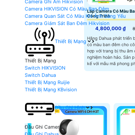
Camera Ghi Âm Hikvision
Camera HIKVISION Có Màu Ban Đêm
Lắp Camera Có Màu B
Camera Quan Sát Có Màu Khi Ánh Sáng Yếu
Công Trình
Camera Giám Sát Ban Đêm Hikvision
4,800,000 ₫
8
Hãng Dahua phát triển 
Thiết Bị Mạng
có màu ban đêm cho côn
hợp với trang bị thu âm 
nghiệm hoàn hảo. Sản phẩm được thiết
Thiết Bị Mạng
kế với mẫu mã phong ph
Switch HIKVISION
hình ảnh sáng đẹp, đáp
Switch Dahua
cầu giám sát an ninh
Thiết Bị Mạng Ruijie
Thiết Bị Mạng KBvision
Đầu Ghi Hình
Đầu Ghi Camera
Đầu Ghi Dahua