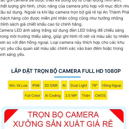
camera cửa hàng và nhà xưởng có những gói camera với
chất lượng ghi hình, chức năng của camera phù hợp với mục đích nh
cầu sử dụng. Ngoài ra khi lắp camera trọn bộ giá rẻ tại An Thành Phá
thiết kế khác nhau và hình ảnh chất lượng cho mỗi yêu cầu
khách hàng còn được miễn phí nhân công cũng như hưởng những
cũng khác sau đây là những bộ camera quan sát thiết kế gi
chính sách giá chiết khấu cao từ chính hãng.
rẻ.
Camera LED ánh sáng trắng sử dụng đèn LED trắng để chiếu sáng
trong môi trường thiếu sáng, giúp ghi hình rõ nét và màu sắc tự nhiên
hơn so với đèn hồng ngoại. Loại camera này thích hợp cho các khu
Bộ Camera Sử Dụng
vực yêu cầu quan sát màu sắc chính xác vào ban đêm hoặc trong
Giá Trọn Bộ
ánh sáng yếu.
💼 Bộ Camera Văn Phòng Giá Rẻ
390.000 VNĐ
FULL HD 1080P Thương hiệu Dahua
LẮP ĐẶT TRỌN BỘ CAMERA FULL HD 1080P
☊ Bộ Camera Có thu âm
430.000 VNĐ
1 Camera thu âm Chất Lượng
Mic Và Loa
IP66
3D DNR
AI
Dual Light
78°
Hồng Ngoại
🌟 Bộ camera full Color Nhà Xưởng
Full Color
AI Coding
2.0 MP
Thân
CMOS
590.000 VNĐ
Bộ Camera thân có Màu Ban Đêm
🖼 Bộ Camera Cửa Hàng giá rẻ
430.000 VNĐ
Camera Xoay 360 và zoom