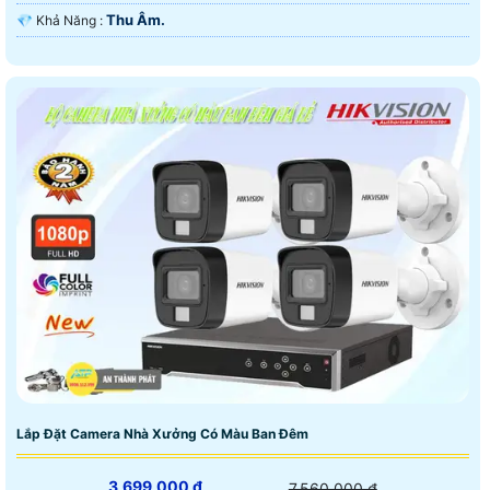
Thu Âm.
️💎 Khả Năng :
Lắp Đặt Camera Nhà Xưởng Có Màu Ban Đêm
3,699,000 ₫
7,560,000 ₫