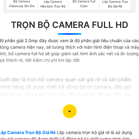
Bộ Camera
Bộ Camera Full
Lắp Camera
Lắp Camera Trọn
Visioncop Ghi Âm
Color
Hikvision Trọn Bộ
Bộ Giá Rẻ
TRỌN BỘ CAMERA FULL HD
độ phân giải 2.0mp đây được xem là độ phân giải tiêu chuẩn của cá
dòng camera hiện nay, sẽ tương thích với màn hình điện thoại và má
tính, bộ camera full hd sẽ giúp giám sát hình ảnh sắc nét và ấn tượng
giá thành rẻ, tiết kiệm chi phí khi lắp đặt
Dưới đây là trọn bộ camera quan sát giá rẻ và sản phẩm
chính hãng đã được thiết kế đồng bộ từ camera, đầu ghi
hình và ổ cứng kèm theo đầy đủ phụ kiện để lắp đặt tại
tphcm
〔GIÁ LẮP CAMERA QUAN SÁT TRỌN BỘ〕
💎 Lắp camera quan sát trọn bộ có rất nhiều lựa chọn và
Lắp Camera Trọn Bộ Giá Rẻ
Lắp camera trọn bộ giá rẻ là sử dụng
tùy thuộc vào mục đích sử dụng cho văn phòng, hay lắp
các gói camera đã được thiết kế đồng bộ từ chất lượng hình ảnh,