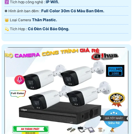
IP Wifi.
🕉️ Tích hợp công nghệ :
Full Color 30m Có Màu Ban Ðêm.
❃ Hình ảnh ban đêm :
Thân Plastic.
👑 Loại Camera
Có Ðèn Còi Báo Động.
️💫 Tích Hợp :