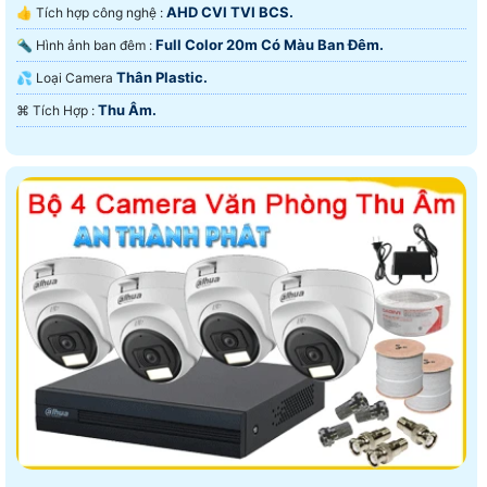
AHD CVI TVI BCS.
👍 Tích hợp công nghệ :
Full Color 20m Có Màu Ban Ðêm.
🔦 Hình ảnh ban đêm :
Thân Plastic.
💦 Loại Camera
Thu Âm.
️⌘ Tích Hợp :