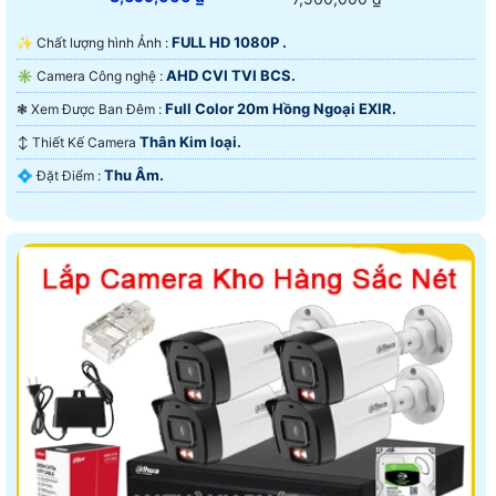
FULL HD 1080P .
✨ Chất lượng hình Ảnh :
AHD CVI TVI BCS.
✳️ Camera Công nghệ :
Full Color 20m Hồng Ngoại EXIR.
❃ Xem Được Ban Đêm :
Thân Kim loại.
↕️ Thiết Kế Camera
Thu Âm.
️💠 Đặt Điểm :