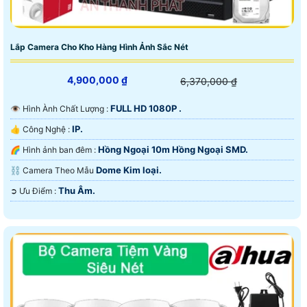
Lắp Camera Cho Kho Hàng Hình Ảnh Sắc Nét
4,900,000 ₫
6,370,000 ₫
FULL HD 1080P .
👁 Hình Ành Chất Lượng :
IP.
👍 Công Nghệ :
Hồng Ngoại 10m Hồng Ngoại SMD.
🌈 Hình ảnh ban đêm :
Dome Kim loại.
⛓ Camera Theo Mẫu
Thu Âm.
️➲ Ưu Điểm :