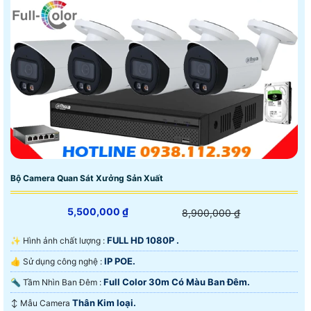
📝 Camera trọn bộ tiết kiệm chi phí hình ảnh full hd
công nghệ HD analog giá rẻ tiết kiệm giám sát qua
điện thoại ổn định giám sát qua diện thoại là chủ yếu.
Bộ Camera Quan Sát Xưởng Sản Xuất
5,500,000 ₫
8,900,000 ₫
FULL HD 1080P .
✨ Hình ảnh chất lượng :
IP POE.
👍 Sử dụng công nghệ :
Full Color 30m Có Màu Ban Ðêm.
🔦 Tầm Nhìn Ban Đêm :
Thân Kim loại.
↕️ Mẫu Camera