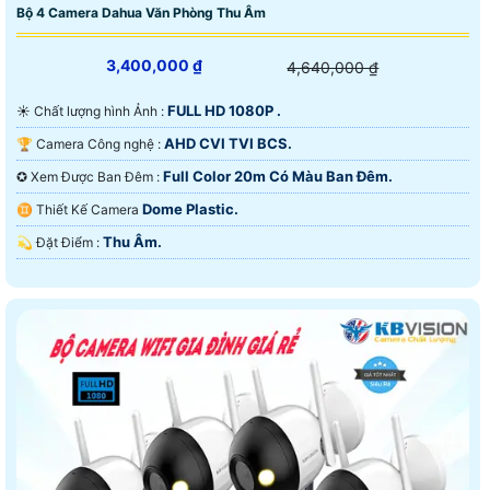
Bộ 4 Camera Dahua Văn Phòng Thu Âm
3,400,000 ₫
4,640,000 ₫
FULL HD 1080P .
☀️ Chất lượng hình Ảnh :
AHD CVI TVI BCS.
🏆 Camera Công nghệ :
Full Color 20m Có Màu Ban Ðêm.
✪ Xem Được Ban Đêm :
Dome Plastic.
♊ Thiết Kế Camera
Thu Âm.
️💫 Đặt Điểm :