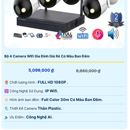
Bộ 4 Camera Wifi Gia Đình Giá Rẻ Có Màu Ban Đêm
5,099,000 ₫
8,860,000 ₫
FULL HD 1080P .
🦉 Chất lượng hình :
IP Wifi.
🕉️ Công Nghệ Sử Dụng :
Full Color 30m Có Màu Ban Ðêm.
🔅 Hình ảnh ban đêm :
Thân Plastic.
🗜️ Thiết Kế Camera
Công Nghệ AI.
️🔈 Ưu Điểm :