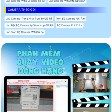
Lắp Camera Wifi Full Color giá rẻ
Lắp Camera Wifi 2Mp Kbvision
CAMERA THEO GÓI
Lắp Camera Trong Nhà Trọn Bộ Giá Rẻ
Trọn Bộ Camera Ghi Âm
Lắp Đặt Bộ Camera Ip Visioncop Giá Rẻ
Bộ Camera Full Color
Lắp Trọn Bộ Camera Wifi Giá Rẻ