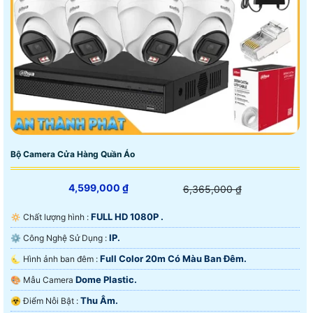
Bộ Camera Cửa Hàng Quần Áo
4,599,000 ₫
6,365,000 ₫
FULL HD 1080P .
🔅 Chất lượng hình :
IP.
⚙ Công Nghệ Sử Dụng :
Full Color 20m Có Màu Ban Ðêm.
🌜 Hình ảnh ban đêm :
Dome Plastic.
🎨 Mẫu Camera
Thu Âm.
️☣️ Điểm Nỗi Bật :