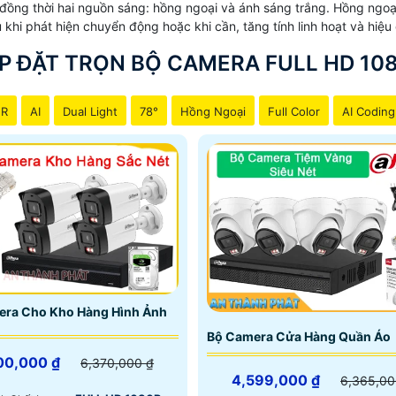
g thời hai nguồn sáng: hồng ngoại và ánh sáng trắng. Hồng ngoại gi
430.000 VNĐ
1 Camera thu âm Chất Lượng
 khi phát hiện chuyển động hoặc khi cần, tăng tính linh hoạt và hiệu
590.000 VNĐ
Bộ Camera thân có Màu Ban Đê
P ĐẶT TRỌN BỘ CAMERA FULL HD 10
430.000 VNĐ
Camera Xoay 360 và zoom
NR
AI
Dual Light
78°
Hồng Ngoại
Full Color
AI Coding
ll hd công nghệ HD analog giá rẻ tiết kiệm giám sát qua điệ
era Cho Kho Hàng Hình Ảnh
Bộ Camera Cửa Hàng Quần Áo
00,000 ₫
6,370,000 ₫
4,599,000 ₫
6,365,00