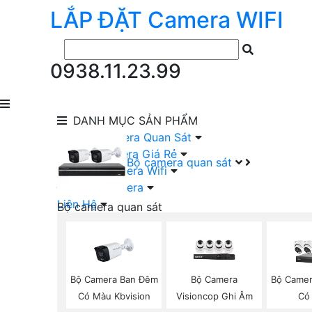
LẮP ĐẶT
Camera
WIFI
0938.11.23.99
DANH MỤC
SẢN PHẨM
lắp Đặt Camera Quan Sát
Lắp Bộ Camera Giá Rẻ
Bộ camera quan sát
Lắp Đặt Camera Wifi
Đầu Ghi Camera
Liên Hệ
Bộ camera quan sát
Camera HIKVISION Trọn Bộ
Camera KBVISION Trọn Bộ
Camera DAHUA Trọn Bộ
Camera giá Rẻ Trọn Bộ
Bộ Camera Ban Đêm
Bộ Camera
Bộ Camer
Bộ Camera Nên Dùng
Có Màu Kbvision
Visioncop Ghi Âm
Có
Bộ Camera Có Màu Ban Đêm