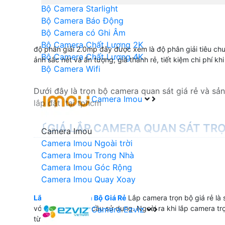
Bộ Camera Starlight
Bộ Camera Báo Động
Bộ Camera có Ghi Âm
Bộ Camera Chất Lượng 2K
độ phân giải 2.0mp đây được xem là độ phân giải tiêu chu
Bộ Camera Chất Lượng 4K
ảnh sắc nét và ấn tượng, giá thành rẻ, tiết kiệm chi phí khi
Bộ Camera Wifi
Dưới đây là trọn bộ camera quan sát giá rẻ và sả
Camera Imou
lắp đặt tại tphcm
〔GIÁ LẮP CAMERA QUAN SÁT TR
Camera Imou
Camera Imou Ngoài trời
💎 Lắp camera quan sát trọn bộ có rất nhiều lựa
Camera Imou Trong Nhà
gói camera với thiết kế khác nhau và hình ảnh ch
Camera Imou Góc Rộng
Camera Imou Quay Xoay
Bộ Camera Sử Dụng
Lắp Camera Trọn Bộ Giá Rẻ
Lắp camera trọn bộ giá rẻ là
với mục đích nhu cầu sử dụng. Ngoài ra khi lắp camera t
Camera Ezviz
💼 Bộ Camera Văn Phòng Giá Rẻ
từ chính hãng.