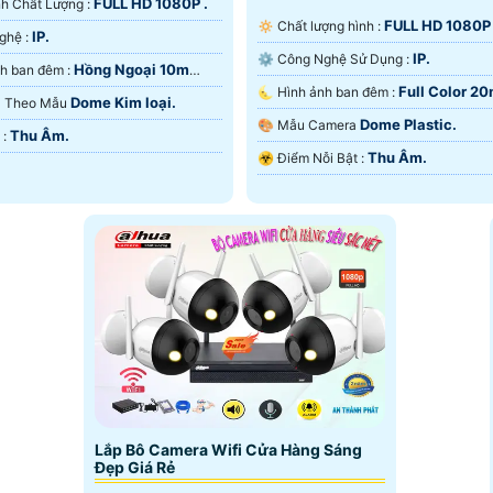
FULL HD 1080P .
Ành Chất Lượng :
FULL HD 1080P 
🔅 Chất lượng hình :
IP.
👍 Công Nghệ :
IP.
⚙ Công Nghệ Sử Dụng :
Hồng Ngoại 10m
🌈 Hình ảnh ban đêm :
Full Color 2
🌜 Hình ảnh ban đêm :
ại SMD.
Dome Kim loại.
ra Theo Mẫu
Màu Ban Ðêm.
Dome Plastic.
🎨 Mẫu Camera
Thu Âm.
️➲ Ưu Điểm :
Thu Âm.
️☣️ Điểm Nỗi Bật :
Lắp Bô Camera Wifi Cửa Hàng Sáng
Đẹp Giá Rẻ