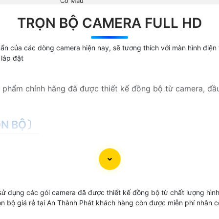
Có Màu
TRỌN BỘ CAMERA FULL HD
ẩn của các dòng camera hiện nay, sẽ tương thích với màn hình điện t
 lắp đặt
n phẩm chính hãng đã được thiết kế đồng bộ từ camera, đầ
ỌN BỘ〕
 chọn và tùy thuộc vào mục đích sử dụng cho văn phòng, 
ất lượng cho mỗi yêu cầu cũng khác sau đây là những bộ cam
Giá Trọn Bộ
 sử dụng các gói camera đã được thiết kế đồng bộ từ chất lượng hìn
rọn bộ giá rẻ tại An Thành Phát khách hàng còn được miễn phí nhân
390.000 VNĐ
FULL HD 1080P Thương hiệu Da