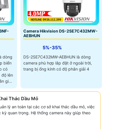
3NF-
Camera Hikvision DS-2SE7C432MW-
AEBHUN
5%-35%
à dòng
DS-2SE7C432MW-AEBHUN là dòng
p biển
camera phù hợp lắp đặt ở ngoài trời,
p có
trang bị ống kính có độ phân giải 4
 độ lên
n giải
Khai Thác Dầu Mỏ
ản lý an toàn tại các cơ sở khai thác dầu mỏ, việc
c kỳ quan trọng. Hệ thống camera này giúp theo