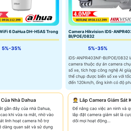
Camera Hikvision IDS-ANPR40
WiFi 6 DaHua DH-H5AS Trong
BI/POE/0832
5%-35%
5%-35%
iDS-ANPR403NF-BI/POE/0832 l
camera thuộc dự án camera chụ
số xe, tích hợp công nghệ AI giú
thể chụp được biển số xe với tốc
đến 120km/h, ống kính có độ phâ
4
o Của Nhà Dahua
🤵 Lắp Camera Giám Sát 
t gần đây của nhà Dahua,
Để nâng cao việc an ninh và qu
cao khi vừa ra mắt, nhờ vào
lắp đặt camera giám sát là cự
t linh hoạt camera hỗ trợ
dõi mọi hoạt động...
ễ dàng quan sát và sử dụng