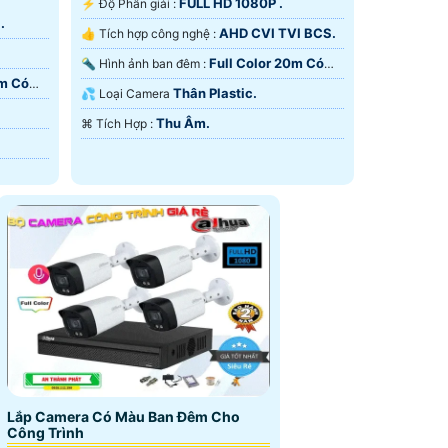
FULL HD 1080P .
️⚡ Độ Phân giải :
.
AHD CVI TVI BCS.
👍 Tích hợp công nghệ :
Full Color 20m Có
🔦 Hình ảnh ban đêm :
0m Có
Màu Ban Ðêm.
Thân Plastic.
💦 Loại Camera
Thu Âm.
️⌘ Tích Hợp :
Lắp Camera Có Màu Ban Đêm Cho
Công Trình