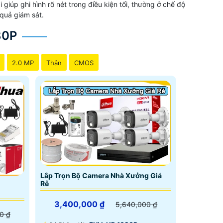
úp ghi hình rõ nét trong điều kiện tối, thường ở chế độ
 quả giám sát.
m
80P
2.0 MP
Thân
CMOS
n thoại ổn định giám sát qua diện thoại là chủ
Lắp Trọn Bộ Camera Nhà Xưởng Giá
Rẻ
3,400,000 ₫
5,640,000 ₫
0 ₫