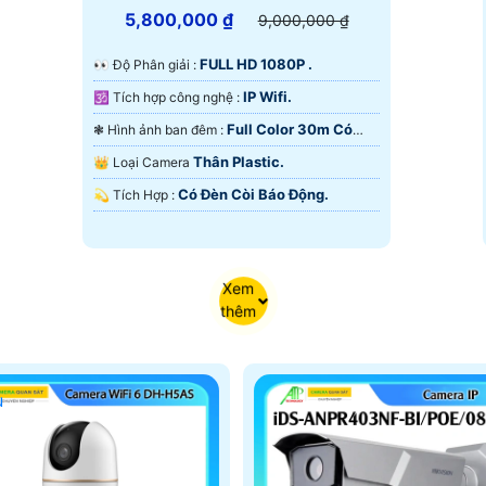
5,800,000 ₫
9,000,000 ₫
FULL HD 1080P .
️👀 Độ Phân giải :
IP Wifi.
🕉️ Tích hợp công nghệ :
Full Color 30m Có
❃ Hình ảnh ban đêm :
Màu Ban Ðêm.
Thân Plastic.
👑 Loại Camera
Có Ðèn Còi Báo Động.
️💫 Tích Hợp :
Xem
thêm
u