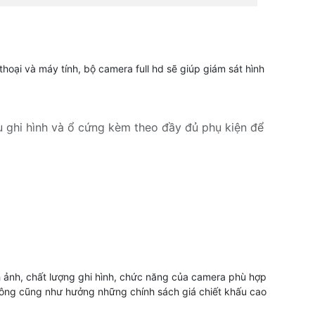
hoại và máy tính, bộ camera full hd sẽ giúp giám sát hình
u ghi hình và ổ cứng kèm theo đầy đủ phụ kiện để
hay lắp camera cửa hàng và nhà xưởng có những
era quan sát thiết kế giá rẻ.
h ảnh, chất lượng ghi hình, chức năng của camera phù hợp
 công cũng như hưởng những chính sách giá chiết khấu cao
hua