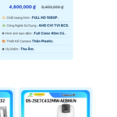
4,800,000 ₫
8,400,000 ₫
FULL HD 1080P .
🔅 Chất lượng hình :
AHD CVI TVI BCS.
✳️ Công Nghệ Sử Dụng :
Full Color 40m Có
❃ Hình ảnh ban đêm :
Màu Ban Ðêm.
Thân Plastic.
🎨 Thiết Kế Camera
Thu Âm.
️♚ Ưu Điểm :