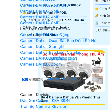
👁 Hình 
Camera DAHUA Xoay 360
FULL HD 1080P .
✨ Hình ảnh chất lượng :
Camera DAHUA 2MP
IP POE.
👍 Sử dụng công nghệ :
Camera DAHUA 4MP
Full Color 30m Có
🔦 Tầm Nhìn Ban Đêm :
Hồng Ngo
Camera DAHUA 8MP
⛓ Came
Màu Ban Ðêm.
Thân Kim loại.
↕️ Mẫu Camera
LẮP ĐẶT CAMERA DAHUA
Camera DAHUA Báo Động
Thu Âm.
️💎 Khả Năng :
Camera Dahua Quan Sát Ban Đêm Rõ Nét
Camera Dahua Starlight
Camera Dahua Ban Đêm Có Màu
Camera DAHUA Ghi Âm
Camera DAHUA Zoom
Camera Kbvision
Camera Kbvision
Bộ 4 Camera Dahua Văn Phòng Thu
Đầu Ghi Camera KBVISION
Âm
Trọn Bộ Camera KBvision