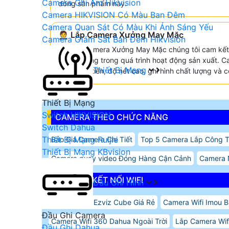
Camera Ghi Âm Hikvision
dòng sản phẩm này.
Camera HIKVISION Có Màu Ban Đêm
Camera Quan Sát Có Màu Khi Ánh Sáng Yếu
🤵 Lắp Camera Xưởng May Mặc
Camera Giám Sát Ban Đêm Hikvision
lắp đặt Camera Xưởng May Mặc chúng tôi cam kết
và tin tưởng trong quá trình hoạt động sản xuất. 
Thiết Bị Mạng
nghệ tiên tiến, độ nét cao, ghi hình chất lượng và
Thiết Bị Mạng
Switch HIKVISION
CAMERA THEO CHỨC NĂNG
Switch Dahua
Thiết Bị Mạng Ruijie
Báo Giá Camera Chi Tiết
Top 5 Camera Lắp Công T
Thiết Bị Mạng KBvision
Camera quay video Đóng Hàng Cận Cảnh
Camera 
CAMERA KẾT NỐI WIFI
Đầu Ghi Hình
Camera Wifi Ezviz Cube Giá Rẻ
Camera Wifi Imou 
Đầu Ghi Camera
Camera Wifi 360 Dahua Ngoài Trời
Lắp Camera Wif
Đầu Ghi Dahua