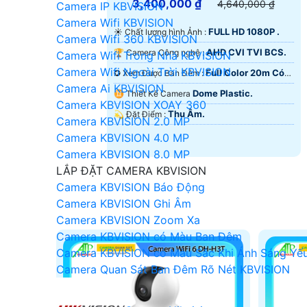
3,400,000 ₫
4,640,000 ₫
Camera IP KBVISION
Camera Wifi KBVISION
FULL HD 1080P .
☀️ Chất lượng hình Ảnh :
Camera Wifi 360 KBVISION
AHD CVI TVI BCS.
🏆 Camera Công nghệ :
Camera Wifi Trong Nhà KBVISION
Camera Wifi Ngoài Trời KBVISION
Full Color 20m Có
✪ Xem Được Ban Đêm :
Camera Ai KBVISION
Màu Ban Ðêm.
Dome Plastic.
♊ Thiết Kế Camera
Camera KBVISION XOAY 360
Thu Âm.
️💫 Đặt Điểm :
Camera KBVISION 2.0 MP
Camera KBVISION 4.0 MP
Camera KBVISION 8.0 MP
LẮP ĐẶT CAMERA KBVISION
Camera KBVISION Báo Động
Camera KBVISION Ghi Âm
Camera KBVISION Zoom Xa
Camera KBVISION có Màu Ban Đêm
Camera KBVISION có Màu Sắc Khi Ánh Sáng Yế
Camera Quan Sát Ban Đêm Rõ Nét KBVISION