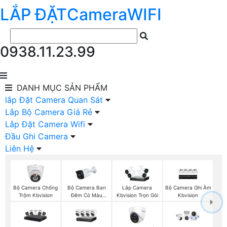
LẮP ĐẶT
Camera
WIFI
0938.11.23.99
DANH MỤC
SẢN PHẨM
lắp Đặt Camera Quan Sát
Lắp Bộ Camera Giá Rẻ
Lắp Đặt Camera Wifi
Đầu Ghi Camera
Liên Hệ
Bộ Camera Chống
Bộ Camera Ban
Bộ Camera Ghi Âm
Lắp Camera
Trộm Kbvision
Đêm Có Màu
Kbvision
Kbvision Trọn Gói
Kbvision