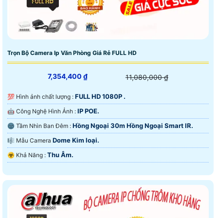
Trọn Bộ Camera Ip Văn Phòng Giá Rẻ FULL HD
7,354,400 ₫
11,080,000 ₫
FULL HD 1080P .
💯 Hình ảnh chất lượng :
IP POE.
🤖️ Công Nghệ Hình Ảnh :
Hồng Ngoại 30m Hồng Ngoại Smart IR.
🌚 Tầm Nhìn Ban Đêm :
Dome Kim loại.
🎼️ Mẫu Camera
Thu Âm.
️☣️ Khả Năng :