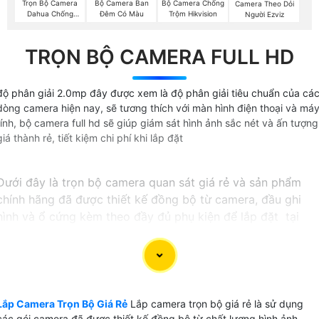
Trọn Bộ Camera
Bộ Camera Ban
Bộ Camera Chống
Camera Theo Dỏi
Dahua Chống
Đêm Có Màu
Trộm Hikvision
Người Ezviz
Trộm
TRỌN BỘ CAMERA FULL HD
độ phân giải 2.0mp đây được xem là độ phân giải tiêu chuẩn của cá
dòng camera hiện nay, sẽ tương thích với màn hình điện thoại và má
tính, bộ camera full hd sẽ giúp giám sát hình ảnh sắc nét và ấn tượng
giá thành rẻ, tiết kiệm chi phí khi lắp đặt
Dưới đây là trọn bộ camera quan sát giá rẻ và sản phẩm
chính hãng đã được thiết kế đồng bộ từ camera, đầu ghi
hình và ổ cứng kèm theo đầy đủ phụ kiện để lắp đặt tại
tphcm
〔GIÁ LẮP CAMERA QUAN SÁT TRỌN BỘ〕
💎 Lắp camera quan sát trọn bộ có rất nhiều lựa chọn và
Lắp Camera Trọn Bộ Giá Rẻ
Lắp camera trọn bộ giá rẻ là sử dụng
tùy thuộc vào mục đích sử dụng cho văn phòng, hay lắp
các gói camera đã được thiết kế đồng bộ từ chất lượng hình ảnh,