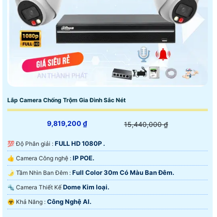
Lắp Camera Chống Trộm Gia Đình Sắc Nét
9,819,200 ₫
15,440,000 ₫
FULL HD 1080P .
💯 Độ Phân giải :
IP POE.
👍 Camera Công nghệ :
Full Color 30m Có Màu Ban Ðêm.
🌛 Tầm Nhìn Ban Đêm :
Dome Kim loại.
🔩 Camera Thiết Kế
Công Nghệ AI.
️☣️ Khả Năng :