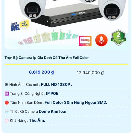
Trọn Bộ Camera Ip Gia Đình Có Thu Âm Full Color
8,619,200 ₫
12,940,000 ₫
FULL HD 1080P .
☀️ Hình Ảnh Sắc nét :
IP POE.
⚛️ Trang Bị Công Nghệ :
Full Color 30m Hồng Ngoại SMD.
🔴 Tầm Nhìn Ban Đêm :
Dome Kim loại.
🌧️ Thiết Kế Camera
Thu Âm.
️💮 Khả Năng :