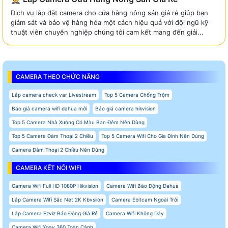
Dịch vụ lắp đặt camera cho cửa hàng nông sản giá rẻ giúp bạn
giám sát và bảo vệ hàng hóa một cách hiệu quả với đội ngũ kỹ
thuật viên chuyên nghiệp chúng tôi cam kết mang đến giải...
CAMERA THEO CHỨC NĂNG
Lắp camera check var Livestream
Top 5 Camera Chống Trộm
Báo giá camera wifi dahua mới
Báo giá camera hikvision
Top 5 Camera Nhà Xưởng Có Màu Ban Đêm Nên Dùng
Top 5 Camera Đàm Thoại 2 Chiều
Top 5 Camera Wifi Cho Gia Đình Nên Dùng
Camera Đàm Thoại 2 Chiều Nên Dùng
CAMERA KẾT NỐI WIFI
Camera Wifi Full HD 1080P Hikvision
Camera Wifi Báo Động Dahua
Lắp Camera Wifi Sắc Nét 2K Kbvsiion
Camera Ebitcam Ngoài Trời
Lắp Camera Ezviz Báo Động Giá Rẻ
Camera Wifi Không Dây
Camera Wifi Xoay 360 Toàn Cảnh