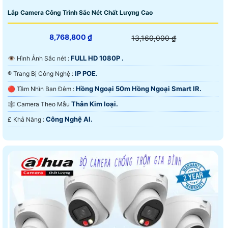
Lắp Camera Công Trình Sắc Nét Chất Lượng Cao
8,768,800 ₫
13,160,000 ₫
FULL HD 1080P .
👁 Hình Ảnh Sắc nét :
IP POE.
®️ Trang Bị Công Nghệ :
Hồng Ngoại 50m Hồng Ngoại Smart IR.
🔴 Tầm Nhìn Ban Đêm :
Thân Kim loại.
🕸️ Camera Theo Mẫu
Công Nghệ AI.
️₤ Khả Năng :