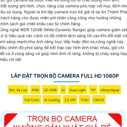
camera cửa hàng và nhà xưởng có những gói camera với
chất lượng ghi hình, chức năng của camera phù hợp với mục đích nh
cầu sử dụng. Ngoài ra khi lắp camera trọn bộ giá rẻ tại An Thành Phá
thiết kế khác nhau và hình ảnh chất lượng cho mỗi yêu cầu
khách hàng còn được miễn phí nhân công cũng như hưởng những
cũng khác sau đây là những bộ camera quan sát thiết kế gi
chính sách giá chiết khấu cao từ chính hãng.
rẻ.
Công nghệ WDR 120dB (Wide Dynamic Range) giúp camera giám sá
xử lý hiệu quả các cảnh có độ chênh lệch sáng tối cao.Khi đối mặt vớ
ánh sáng mạnh,như ánh nắng trực tiếp hoặc đèn xe,công nghệ này
Bộ Camera Sử Dụng
điều chỉnh độ phơi sáng để kết hợp các hình ảnh khác nhau, giữ chi
Giá Trọn Bộ
tiết cả ở vùng sáng và giúp hình ảnh rõ ràng, không bị cháy sáng ha
💼 Bộ Camera Văn Phòng Giá Rẻ
thiếu chi tiết
390.000 VNĐ
FULL HD 1080P Thương hiệu Dahua
LẮP ĐẶT TRỌN BỘ CAMERA FULL HD 1080P
☊ Bộ Camera Có thu âm
430.000 VNĐ
1 Camera thu âm Chất Lượng
Mic Và Loa
IP66
3D DNR
AI
Dual Light
78°
Hồng Ngoại
🌟 Bộ camera full Color Nhà Xưởng
Full Color
AI Coding
2.0 MP
Thân
CMOS
590.000 VNĐ
Bộ Camera thân có Màu Ban Đêm
🖼 Bộ Camera Cửa Hàng giá rẻ
430.000 VNĐ
Camera Xoay 360 và zoom