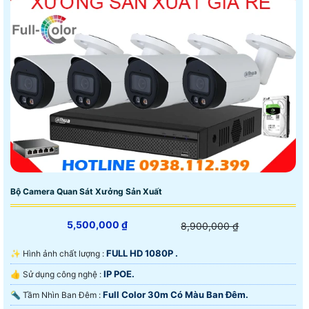
📝 Camera trọn bộ tiết kiệm chi phí hình ảnh full hd
công nghệ HD analog giá rẻ tiết kiệm giám sát qua
điện thoại ổn định giám sát qua diện thoại là chủ yếu.
Bộ Camera Quan Sát Xưởng Sản Xuất
5,500,000 ₫
8,900,000 ₫
FULL HD 1080P .
✨ Hình ảnh chất lượng :
IP POE.
👍 Sử dụng công nghệ :
Full Color 30m Có Màu Ban Ðêm.
🔦 Tầm Nhìn Ban Đêm :