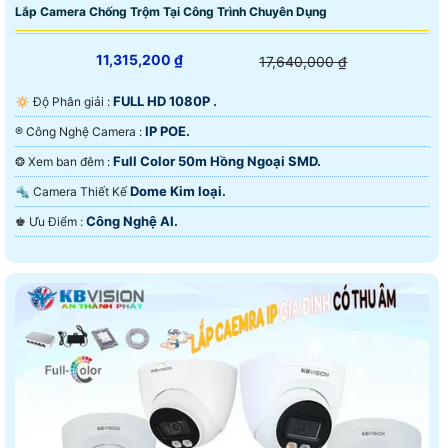
Lắp Camera Chống Trộm Tại Công Trình Chuyên Dụng
11,315,200 ₫
17,640,000 ₫
FULL HD 1080P .
🔅 Độ Phân giải :
IP POE.
®️ Công Nghệ Camera :
Full Color 50m Hồng Ngoại SMD.
❂ Xem ban đêm :
Dome Kim loại.
🔩 Camera Thiết Kế
Công Nghệ AI.
️♚ Ưu Điểm :