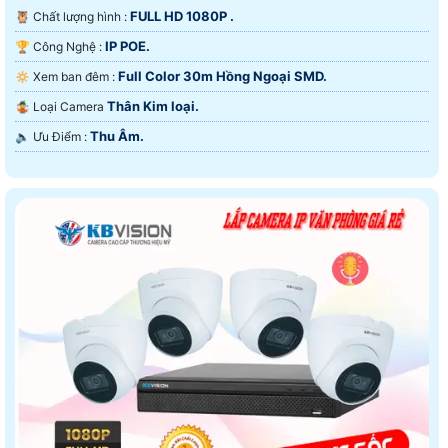
FULL HD 1080P .
🦉 Chất lượng hình :
IP POE.
🏆 Công Nghệ :
Full Color 30m Hồng Ngoại SMD.
🔅 Xem ban đêm :
Thân Kim loại.
🤹 Loại Camera
Thu Âm.
️🔈 Ưu Điểm :