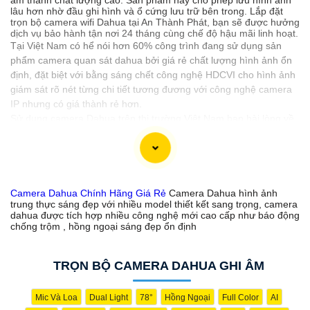
lâu hơn nhờ đầu ghi hình và ổ cứng lưu trữ bên trong. Lắp đặt
trọn bộ camera wifi Dahua tại An Thành Phát, bạn sẽ được hưởng
dịch vụ bảo hành tận nơi 24 tháng cùng chế độ hậu mãi linh hoạt.
Tại Việt Nam có hể nói hơn 60% công trình đang sử dụng sản
phẩm camera quan sát dahua bởi giá rẻ chất lượng hình ảnh ổn
định, đặt biệt với bằng sáng chết công nghệ HDCVI cho hình ảnh
giám sát rõ nét từng chi tiết tương đương với công nghệ camera
IP nhưng có giá thành rẻ hơn.
Sử dụng camera Dahua trên thị trường Việt Nam bạn hài lòng về
chất lượng sản phẩm và dịch vụ sau bán hàng của Hãng camera
này.
Sử dụng camera dahua cho gia đình, văn phòng ,cửa hàng là lựa
chọn tốt nhất bởi hình ảnh sắt nét giá rẻ, ngoài ra phần mềm
camera Dahua thiết kế rất thân thiện với người dùng không
Camera Dahua Chính Hãng Giá Rẻ
Camera Dahua hình ảnh
trung thực sáng đẹp với nhiều model thiết kết sang trọng, camera
chuyên.
dahua được tích hợp nhiều công nghệ mới cao cấp như báo động
chống trộm , hồng ngoại sáng đẹp ổn định
【CHỌN CAMERA DAHUA GIÁ RẺ】
TRỌN BỘ CAMERA DAHUA GHI ÂM
✧ Mỗi camera dahua có những thông số phù hợp với mỗi công
trình khác nhau. tuy nhiên chọn camera sao cho giá rẻ đúng nhu
cầu sử dụng là giải pháp mang lại hiệu quả cao. tuy giá camera
Mic Và Loa
Dual Light
78°
Hồng Ngoại
Full Color
AI
khi bạn sử dụng 3 cái 4 cái thì không thành vấn đề nhưng với