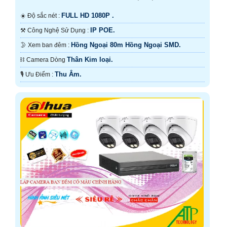
FULL HD 1080P .
☀️ Độ sắc nét :
IP POE.
⚒ Công Nghệ Sử Dụng :
Hồng Ngoại 80m Hồng Ngoại SMD.
🌛 Xem ban đêm :
Thân Kim loại.
⛓ Camera Dòng
Thu Âm.
️🎙 Ưu Điểm :