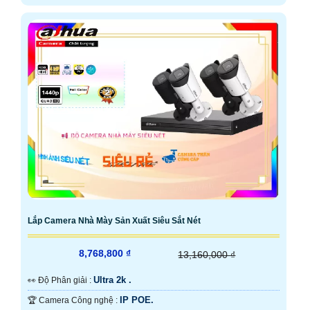
Lắp Camera Nhà Mày Sản Xuất Siêu Sắt Nét
8,768,800 ₫
13,160,000 ₫
Ultra 2k .
️👀 Độ Phân giải :
IP POE.
🏆 Camera Công nghệ :