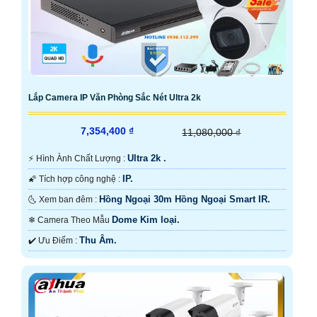
Lắp Camera IP Văn Phòng Sắc Nét Ultra 2k
7,354,400 ₫
11,080,000 ₫
Ultra 2k .
️⚡ Hình Ành Chất Lượng :
IP.
🌠 Tích hợp công nghệ :
Hồng Ngoại 30m Hồng Ngoại Smart IR.
🌜 Xem ban đêm :
Dome Kim loại.
❄ Camera Theo Mẫu
Thu Âm.
️✔️ Ưu Điểm :