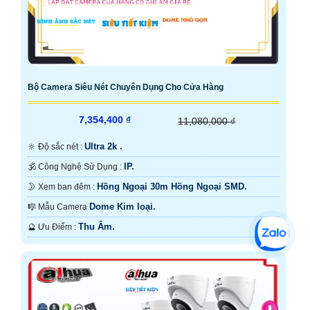
Bộ Camera Siêu Nét Chuyên Dụng Cho Cửa Hàng
7,354,400 ₫
11,080,000 ₫
Ultra 2k .
🔆 Độ sắc nét :
IP.
🕉️ Công Nghệ Sử Dụng :
Hồng Ngoại 30m Hồng Ngoại SMD.
🌛 Xem ban đêm :
Dome Kim loại.
🎼️ Mẫu Camera
Thu Âm.
️🔮 Ưu Điểm :