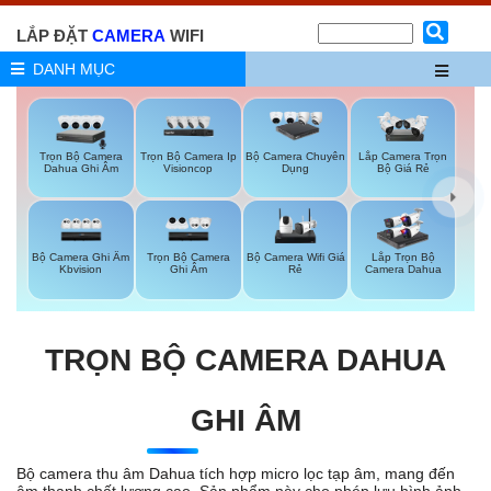
LẮP ĐẶT
CAMERA
WIFI
DANH MỤC
Trọn Bộ Camera
Trọn Bộ Camera Ip
Bộ Camera Chuyên
Lắp Camera Trọn
Dahua Ghi Âm
Visioncop
Dụng
Bộ Giá Rẻ
Bộ Camera Ghi Âm
Trọn Bộ Camera
Bộ Camera Wifi Giá
Lắp Trọn Bộ
Kbvision
Ghi Âm
Rẻ
Camera Dahua
TRỌN BỘ CAMERA DAHUA
GHI ÂM
Bộ camera thu âm Dahua tích hợp micro lọc tạp âm, mang đến
âm thanh chất lượng cao. Sản phẩm này cho phép lưu hình ảnh