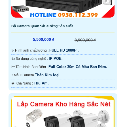
Bộ Camera Quan Sát Xưởng Sản Xuất
5,500,000 ₫
8,900,000 ₫
FULL HD 1080P .
✨ Hình ảnh chất lượng :
IP POE.
👍 Sử dụng công nghệ :
Full Color 30m Có Màu Ban Ðêm.
🔦 Tầm Nhìn Ban Đêm :
Thân Kim loại.
↕️ Mẫu Camera
Thu Âm.
️💎 Khả Năng :