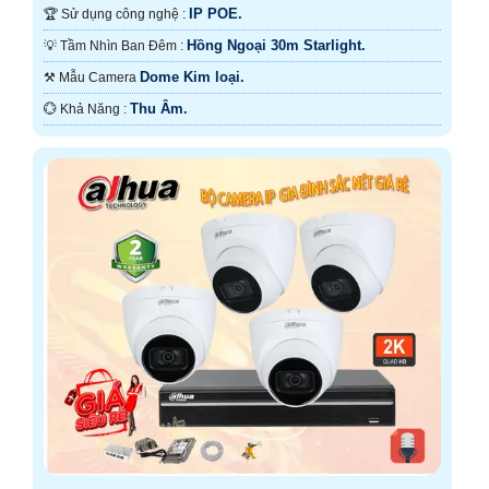
IP POE.
🏆 Sử dụng công nghệ :
Hồng Ngoại 30m Starlight.
💡 Tầm Nhìn Ban Đêm :
Dome Kim loại.
⚒ Mẫu Camera
Thu Âm.
️💮 Khả Năng :