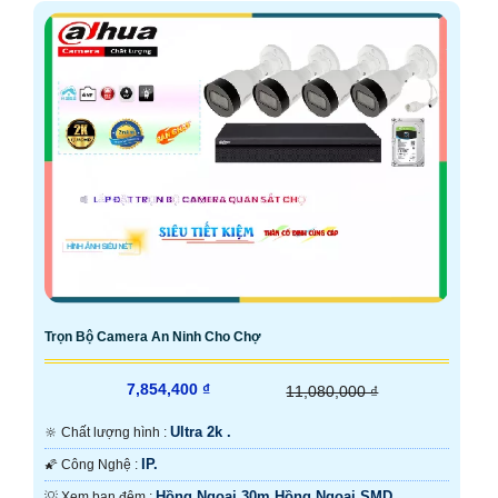
Trọn Bộ Camera An Ninh Cho Chợ
7,854,400 ₫
11,080,000 ₫
Ultra 2k .
🔆 Chất lượng hình :
IP.
🌠 Công Nghệ :
Hồng Ngoại 30m Hồng Ngoại SMD.
💡 Xem ban đêm :