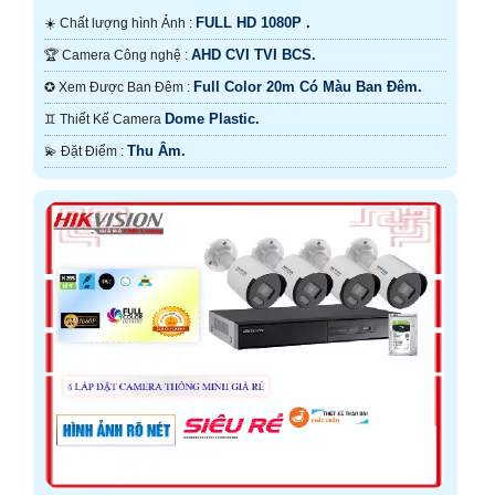
FULL HD 1080P .
☀️ Chất lượng hình Ảnh :
AHD CVI TVI BCS.
🏆 Camera Công nghệ :
Full Color 20m Có Màu Ban Ðêm.
✪ Xem Được Ban Đêm :
Dome Plastic.
♊ Thiết Kế Camera
Thu Âm.
️💫 Đặt Điểm :