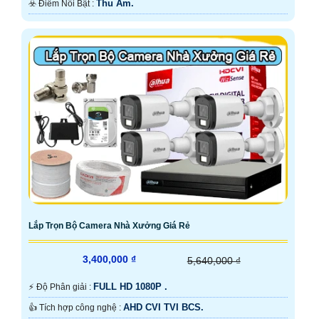
Thu Âm.
️☣️ Điểm Nỗi Bật :
Lắp Trọn Bộ Camera Nhà Xưởng Giá Rẻ
3,400,000 ₫
5,640,000 ₫
FULL HD 1080P .
️⚡ Độ Phân giải :
AHD CVI TVI BCS.
👍 Tích hợp công nghệ :