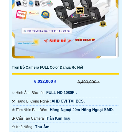
Trọn Bộ Camera FULL Color Dahua Rõ Nét
6,032,000 ₫
8,400,000 ₫
FULL HD 1080P .
✨ Hình Ảnh Sắc nét :
AHD CVI TVI BCS.
⚒ Trang Bị Công Nghệ :
Hồng Ngoại 40m Hồng Ngoại SMD.
❃ Tầm Nhìn Ban Đêm :
Thân Kim loại.
🗜️ Cấu Tạo Camera
Thu Âm.
️💠 Khả Năng :