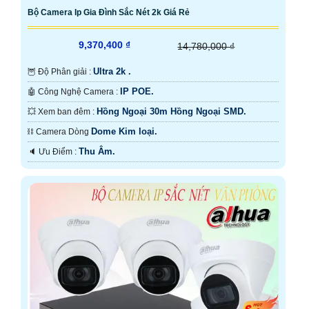
Bộ Camera Ip Gia Đình Sắc Nét 2k Giá Rẻ
9,370,400 ₫
14,780,000 ₫
Ultra 2k .
🦉 Độ Phân giải :
IP POE.
🤖️ Công Nghệ Camera :
Hồng Ngoại 30m Hồng Ngoại SMD.
💥 Xem ban đêm :
Dome Kim loại.
⛓ Camera Dòng
Thu Âm.
️🔈 Ưu Điểm :