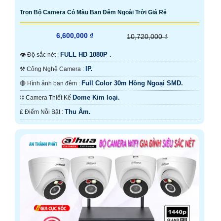
Trọn Bộ Camera Có Màu Ban Đêm Ngoài Trời Giá Rẻ
6,600,000 ₫
10,720,000 ₫
FULL HD 1080P .
👁 Độ sắc nét :
IP.
⚒ Công Nghệ Camera :
Full Color 30m Hồng Ngoại SMD.
🔴 Hình ảnh ban đêm :
Dome Kim loại.
⛓ Camera Thiết Kế
Thu Âm.
️₤ Điểm Nỗi Bật :