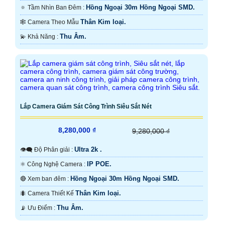
Hồng Ngoại 30m Hồng Ngoại SMD.
🔅 Tầm Nhìn Ban Đêm :
Thân Kim loại.
🕸️ Camera Theo Mẫu
Thu Âm.
️💫 Khả Năng :
Lắp Camera Giám Sát Công Trình Siêu Sắt Nét
8,280,000 ₫
9,280,000 ₫
Ultra 2k .
👁️‍🗨 Độ Phân giải :
IP POE.
⚛️ Công Nghệ Camera :
Hồng Ngoại 30m Hồng Ngoại SMD.
🔴 Xem ban đêm :
Thân Kim loại.
🐜 Camera Thiết Kế
Thu Âm.
️📡 Ưu Điểm :