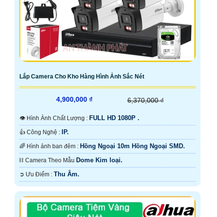
Lắp Camera Cho Kho Hàng Hình Ảnh Sắc Nét
4,900,000 ₫
6,370,000 ₫
FULL HD 1080P .
👁 Hình Ành Chất Lượng :
IP.
👍 Công Nghệ :
Hồng Ngoại 10m Hồng Ngoại SMD.
🌈 Hình ảnh ban đêm :
Dome Kim loại.
⛓ Camera Theo Mẫu
Thu Âm.
️➲ Ưu Điểm :