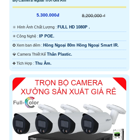
Bộ Camera Ngoài Trời Ghi Âm
5.300.000đ
8,200,000 ₫
FULL HD 1080P .
🔆 Hình Ành Chất Lượng :
IP POE.
✳️ Công Nghệ :
Hồng Ngoại 80m Hồng Ngoại Smart IR.
✪ Xem ban đêm :
Thân Plastic.
💎 Camera Thiết Kế
Thu Âm.
️✤ Tích Hợp :