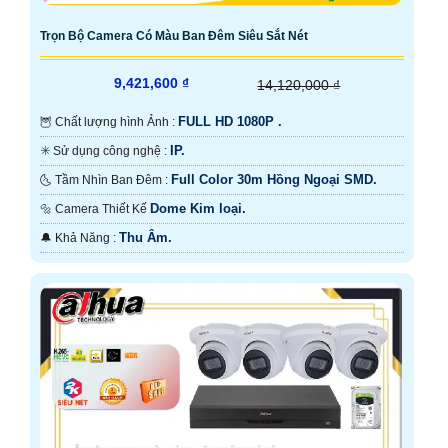
Trọn Bộ Camera Có Màu Ban Đêm Siêu Sắt Nét
9,421,600 ₫
14,120,000 ₫
FULL HD 1080P .
🦉 Chất lượng hình Ảnh :
IP.
✳️ Sử dụng công nghệ :
Full Color 30m Hồng Ngoại SMD.
🌜 Tầm Nhìn Ban Đêm :
Dome Kim loại.
🔩 Camera Thiết Kế
Thu Âm.
️🔔 Khả Năng :