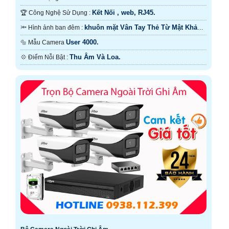
camera thu âm nên sử dụng những công trình văn phòng,
gia đình, với camera hồng ngoại xa và full color phù hợp
Kết Nối , web, RJ45.
🏆 Công Nghệ Sử Dụng :
hơn cho nhà xưởng kho hàng, ngoài trời với tiêu chuẩn
Ip67.
khuôn mặt Vân Tay Thẻ Từ Mật Khảu
🔦 Hình ảnh ban đêm :
Màn Hình 7 inch.
User 4000.
🔩 Mẫu Camera
Thu Âm Và Loa.
️💠 Điểm Nỗi Bật :
'