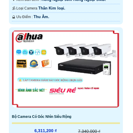
Thân Kim loại.
🕉️ Loại Camera
Thu Âm.
️🔮 Ưu Điểm :
Bộ Camera Có Góc Nhìn Siêu Rộng
6,311,200 ₫
7,340,000 ₫