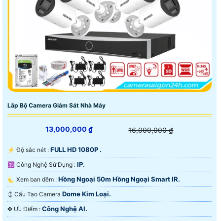
Lắp Bộ Camera Giám Sát Nhà Máy
13,000,000 ₫
16,000,000 ₫
FULL HD 1080P .
️⚡ Độ sắc nét :
IP.
🕉️ Công Nghệ Sử Dụng :
Hồng Ngoại 50m Hồng Ngoại Smart IR.
🌜 Xem ban đêm :
Dome Kim Loại.
↕️ Cấu Tạo Camera
Công Nghệ AI.
️✤ Ưu Điểm :