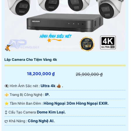
Lắp Camera Cho Tiệm Vàng 4k
18,200,000 ₫
25,900,000 ₫
Ultra 4k 👍🏾 .
👁️‍🗨 Hình Ảnh Sắc nét :
IP.
⚜️ Trang Bị Công Nghệ :
Hồng Ngoại 30m Hồng Ngoại EXIR.
⭐ Tầm Nhìn Ban Đêm :
Dome Kim Loại.
↕️ Cấu Tạo Camera
Công Nghệ AI.
️ლ Khả Năng :