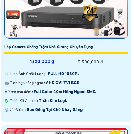
Lắp Camera Chống Trộm Nhà Xưởng Chuyên Dụng
1,120,000 ₫
9,500,000 ₫
FULL HD 1080P .
✨ Hình Ành Chất Lượng :
AHD CVI TVI BCS.
🤖️ Tích hợp công nghệ :
Full Color 40m Hồng Ngoại SMD.
❃ Xem ban đêm :
Thân Kim Loại.
🐉️ Thiết Kế Camera
Báo Động Tại Chỗ Nháy Sáng.
️📡 Ưu Điểm :