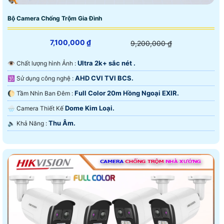
Bộ Camera Chống Trộm Gia Đình
7,100,000 ₫
9,200,000 ₫
Ultra 2k+ sắc nét .
👁 Chất lượng hình Ảnh :
AHD CVI TVI BCS.
🕉️ Sử dụng công nghệ :
Full Color 20m Hồng Ngoại EXIR.
🌔 Tầm Nhìn Ban Đêm :
Dome Kim Loại.
🌧️ Camera Thiết Kế
Thu Âm.
️🔈 Khả Năng :