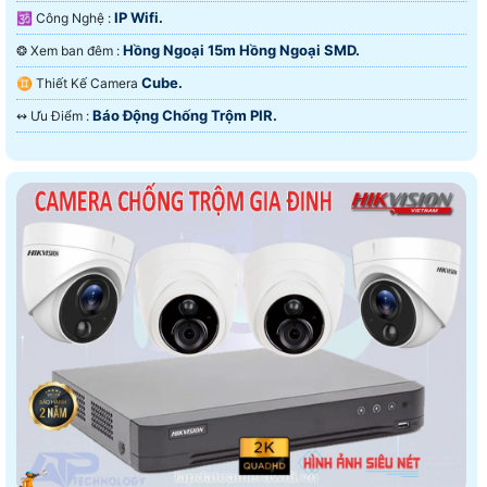
IP Wifi.
🕉️ Công Nghệ :
Hồng Ngoại 15m Hồng Ngoại SMD.
❂ Xem ban đêm :
Cube.
♊ Thiết Kế Camera
Báo Động Chống Trộm PIR.
️↭ Ưu Điểm :