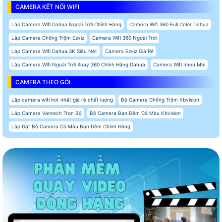
CAMERA KẾT NỐI WIFI
Lắp Camera Wifi Dahua Ngoài Trời Chính Hãng
Camera Wifi 360 Full Color Dahua
Lắp Camera Chống Trộm Ezviz
Camera Wifi 360 Ngoài Trời
Lắp Camera Wifi Dahua 3K Siêu Nét
Camera Ezviz Giá Rẻ
Lắp Camera Wifi Ngoài Trời Xoay 360 Chính Hãng Dahua
Camera Wifi Imou Mới
CAMERA THEO GÓI
Lắp camera wifi hot nhất giá rẻ chất lượng
Bộ Camera Chống Trộm Kbvision
Lắp Camera Vantech Trọn Bộ
Bộ Camera Ban Đêm Có Màu Kbvision
Lắp Đặt Bộ Camera Có Màu Ban Đêm Chính Hãng