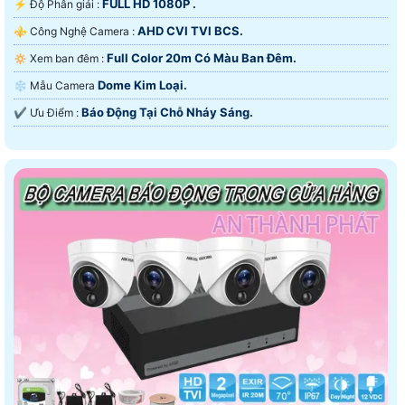
FULL HD 1080P .
️⚡ Độ Phân giải :
AHD CVI TVI BCS.
⚜️ Công Nghệ Camera :
Full Color 20m Có Màu Ban Đêm.
🔅 Xem ban đêm :
Dome Kim Loại.
❄ Mẫu Camera
Báo Động Tại Chỗ Nháy Sáng.
️✔️ Ưu Điểm :