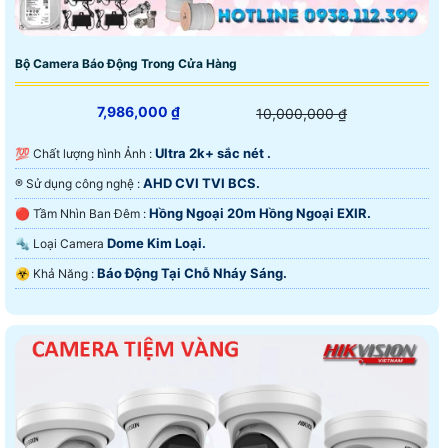
Bộ Camera Báo Động Trong Cửa Hàng
7,986,000 ₫
10,000,000 ₫
Ultra 2k+ sắc nét .
💯 Chất lượng hình Ảnh :
AHD CVI TVI BCS.
®️ Sử dụng công nghệ :
Hồng Ngoại 20m Hồng Ngoại EXIR.
🔴 Tầm Nhìn Ban Đêm :
Dome Kim Loại.
🔩 Loại Camera
Báo Động Tại Chỗ Nháy Sáng.
️☣️ Khả Năng :