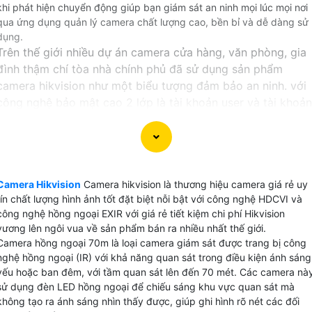
khi phát hiện chuyển động giúp bạn giám sát an ninh mọi lúc mọi nơi
qua ứng dụng quản lý camera chất lượng cao, bền bỉ và dễ dàng sử
dụng.
Trên thế giới nhiều dự án camera cửa hàng, văn phòng, gia
đình thậm chí tòa nhà chính phủ đã sử dụng sản phẩm
camera hikvision như một biểu tượng đảm bảo an ninh. với
công nghệ bảo mật cao 2 lớp là tài khoản user và tài khoản
thiết bị giúp hệ thống camera bảo mật hơn an toàn hơn.
Tại Việt Nam tuy không có văn phòng đại diện chính thức
của hãng camera hikvision nhưng có nhiều nhà phân phối
dòng sản phẩm camera này trong đó An Thành Phát là đơn
Camera Hikvision
Camera hikvision là thương hiệu camera giá rẻ uy
vị lắp camera Hikvision uy tín với hơn 13 năm phân phối và
tín chất lượng hình ảnh tốt đặt biệt nỗi bật với công nghệ HDCVI và
lắp đặt.
công nghệ hồng ngoại EXIR với giá rẻ tiết kiệm chi phí Hikvision
vương lên ngôi vua về sản phẩm bán ra nhiều nhất thế giới.
Camera hồng ngoại 70m là loại camera giám sát được trang bị công
nghệ hồng ngoại (IR) với khả năng quan sát trong điều kiện ánh sáng
yếu hoặc ban đêm, với tầm quan sát lên đến 70 mét. Các camera nà
CAMERA HIKVISION GIÁ RẺ NÊN DÙNG
sử dụng đèn LED hồng ngoại để chiếu sáng khu vực quan sát mà
không tạo ra ánh sáng nhìn thấy được, giúp ghi hình rõ nét các đối
💭 Camera hikvision sản xuất rất nhiêu tuy nhiên để chọn