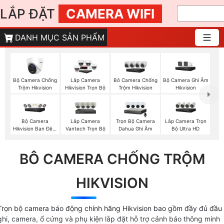
LẮP ĐẶT
CAMERA WIFI
DANH MỤC SẢN PHẨM
Bộ Camera Chống
Bộ Camera Ghi Âm
Lắp Camera
Bô Camera Chống
Trộm Hikvision
Hikvision
Hikvision Trọn Bộ
Trộm Hikvision
Bộ Camera
Lắp Camera
Trọn Bộ Camera
Lắp Camera Trọn
Hikvision Ban Đêm
Vantech Trọn Bộ
Dahua Ghi Âm
Bộ Ultra HD
Có Màu
BÔ CAMERA CHỐNG TRỘM
HIKVISION
Trọn bộ camera báo động chính hãng Hikvision bao gồm đầy đủ đầu
ghi, camera, ổ cứng và phụ kiện lắp đặt hỗ trợ cảnh báo thông minh