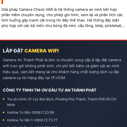
Giải pháp Camera Check VAR là hệ thống camera an ninh kết hợp
phần mềm chuyên dụng, cho phép ghi hình, xem lại và phân tích các
tình huống gây tranh cãi trong thi đấu thể thao. Hệ thống đặc biệt
phù hợp với các bộ môn như bóng đá mini, cầu lông, bida, pickleball,
tennis…
LẮP ĐẶT
CAMERA WIFI
Camera An Thành Phát là đơn vị chuyên cung cấp & lắp đặt camera
wifi trọn gói không phát sinh, chi phí tiết kiệm và giám sát an ninh
hiệu quả, cam kết mang lại cho khách hàng chất lượng dịch vụ lắp
camera uy tín hàng đầu tại TP.HCM
CÔNG TY TNHH TM-DV ĐẦU TƯ AN THÀNH PHÁT
Trụ sở chính: 51 Lũy Bán Bích, Phường Phú Thạnh, Thành Phố Hồ Chí
Minh
Hotline Tư Vấn: 0938.11.23.99
Hotline Tư Vấn 1: 0906.72.73.77