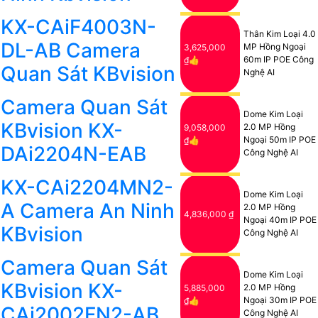
KX-CAiF4003N-
Thân Kim Loại 4.0
DL-AB Camera
MP Hồng Ngoại
3,625,000
60m IP POE Công
₫👍
Quan Sát KBvision
Nghệ AI
Camera Quan Sát
Dome Kim Loại
KBvision KX-
2.0 MP Hồng
9,058,000
Ngoại 50m IP POE
₫👍
DAi2204N-EAB
Công Nghệ AI
KX-CAi2204MN2-
Dome Kim Loại
A Camera An Ninh
2.0 MP Hồng
4,836,000 ₫
Ngoại 40m IP POE
KBvision
Công Nghệ AI
Camera Quan Sát
Dome Kim Loại
KBvision KX-
2.0 MP Hồng
5,885,000
Ngoại 30m IP POE
₫👍
CAi2002FN2-AB
Công Nghệ AI