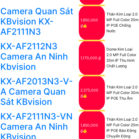
Camera Quan Sát
Thân Kim Loại 2.0
KBvision KX-
MP Full Color 20m
1,850,000
IP POE Chống
₫👍
AF2111N3
Nước
KX-AF2112N3
Dome Kim Loại
Camera An Ninh
2.0 MP Full Color
1,170,000 ₫
20m IP Thu hình
Kbvision
Chất Lượng
KX-AF2013N3-V-
Thân Kim Loại 2.0
A Camera Quan
2,575,000
MP Full Color 30m
₫👍
IP POE Thu Âm
Sát KBvision
KX-AF2111N3-VN
Thân Kim Loại 2.0
Camera An Ninh
MP Full Color 20m
1,850,000
IP POE Báo Động
₫👍
KBvision
Chuyển Động