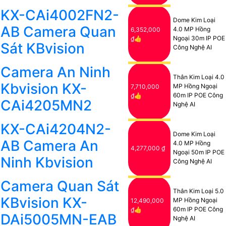
KX-CAi4002FN2-
Dome Kim Loại
AB Camera Quan
4.0 MP Hồng
6,352,000
Ngoại 30m IP POE
₫👍
Sát KBvision
Công Nghệ AI
Camera An Ninh
Thân Kim Loại 4.0
Kbvision KX-
MP Hồng Ngoại
7,710,000
60m IP POE Công
₫👍
CAi4205MN2
Nghệ AI
KX-CAi4204N2-
Dome Kim Loại
AB Camera An
4.0 MP Hồng
4,277,000 ₫
Ngoại 50m IP POE
Ninh Kbvision
Công Nghệ AI
Camera Quan Sát
Thân Kim Loại 5.0
KBvision KX-
MP Hồng Ngoại
12,490,000
60m IP POE Công
₫👍
DAi5005MN-EAB
Nghệ AI