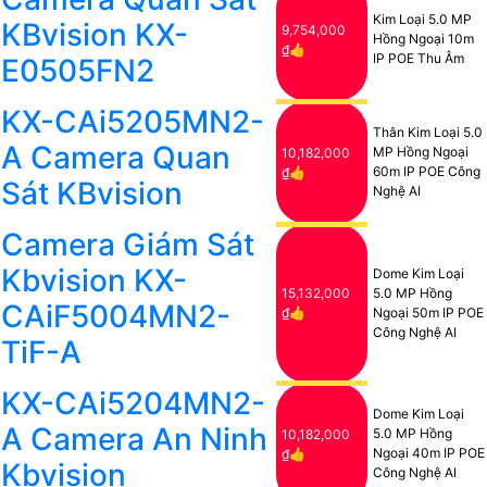
Kim Loại 5.0 MP
KBvision KX-
9,754,000
Hồng Ngoại 10m
₫👍
IP POE Thu Âm
E0505FN2
KX-CAi5205MN2-
Thân Kim Loại 5.0
A Camera Quan
MP Hồng Ngoại
10,182,000
60m IP POE Công
₫👍
Sát KBvision
Nghệ AI
Camera Giám Sát
Kbvision KX-
Dome Kim Loại
15,132,000
5.0 MP Hồng
CAiF5004MN2-
₫👍
Ngoại 50m IP POE
Công Nghệ AI
TiF-A
KX-CAi5204MN2-
Dome Kim Loại
A Camera An Ninh
5.0 MP Hồng
10,182,000
Ngoại 40m IP POE
₫👍
Kbvision
Công Nghệ AI