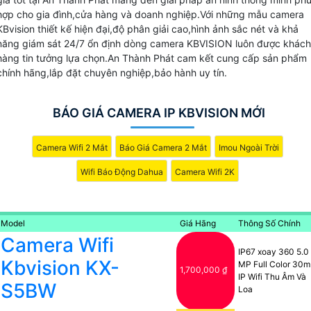
nhất với nhiều lựa chọn phù hợp hộ gia đình,cửa hàng,doan
hợp cho gia đình,cửa hàng và doanh nghiệp.Với những mẫu camera
nghiệp.Sản phẩm chính hãng,bảo hành dài hạn,hỗ trợ lắp
KBvision thiết kế hiện đại,độ phân giải cao,hình ảnh sắc nét và khả
đặt tận nơi và tư vấn miễn phí.
Camera An Thành Phát
cam
năng giám sát 24/7 ổn định dòng camera KBVISION luôn được khách
kết giá tốt nhất thị trường.
hàng tin tưởng lựa chọn.An Thành Phát cam kết cung cấp sản phẩm
chính hãng,lắp đặt chuyên nghiệp,bảo hành uy tín.
Hãy chọn
KBVISION
– thương hiệu
camera Mỹ
uy tín giúp
bạn an tâm bảo vệ tài sản 24/7.
BÁO GIÁ CAMERA IP KBVISION MỚI
Camera Wifi 2 Mắt
Báo Giá Camera 2 Mắt
Imou Ngoài Trời
Wifi Báo Động Dahua
Camera Wifi 2K
Model
Giá Hãng
Thông Số Chính
Camera Wifi
IP67 xoay 360 5.0
Kbvision KX-
MP Full Color 30m
1,700,000 ₫
IP Wifi Thu Âm Và
S5BW
Loa