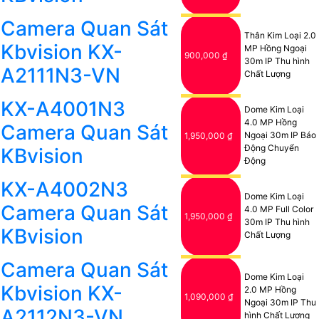
Camera Quan Sát
Thân Kim Loại 2.0
Kbvision KX-
MP Hồng Ngoại
900,000 ₫
30m IP Thu hình
A2111N3-VN
Chất Lượng
KX-A4001N3
Dome Kim Loại
4.0 MP Hồng
Camera Quan Sát
Ngoại 30m IP Báo
1,950,000 ₫
Động Chuyển
KBvision
Động
KX-A4002N3
Dome Kim Loại
Camera Quan Sát
4.0 MP Full Color
1,950,000 ₫
30m IP Thu hình
KBvision
Chất Lượng
Camera Quan Sát
Dome Kim Loại
Kbvision KX-
2.0 MP Hồng
1,090,000 ₫
Ngoại 30m IP Thu
A2112N3-VN
hình Chất Lượng