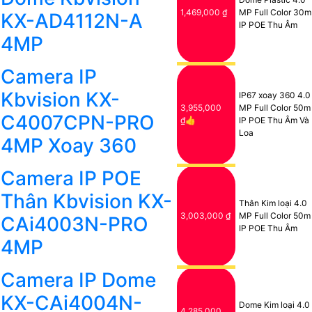
1,469,000 ₫
MP Full Color 30m
KX-AD4112N-A
IP POE Thu Âm
4MP
Camera IP
Kbvision KX-
IP67 xoay 360 4.0
3,955,000
MP Full Color 50m
C4007CPN-PRO
₫👍
IP POE Thu Âm Và
Loa
4MP Xoay 360
Camera IP POE
Thân Kbvision KX-
Thân Kim loại 4.0
3,003,000 ₫
MP Full Color 50m
CAi4003N-PRO
IP POE Thu Âm
4MP
Camera IP Dome
KX-CAi4004N-
Dome Kim loại 4.0
4,285,000