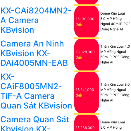
KX-CAi8204MN2-
Dome Kim Loại
A Camera
8.0 MP Hồng
15,130,000
Ngoại 40m IP POE
₫👍
KBvision
Công Nghệ AI
Camera An Ninh
Thân Kim Loại 4.0
KBvision KX-
MP Hồng Ngoại
18,328,000
60m IP POE Công
₫👍
DAi4005MN-EAB
Nghệ AI
KX-
CAiF8005MN2-
Thân Kim Loại 8.0
18,541,000
MP Hồng Ngoại
TiF-A Camera
₫👍
50m IP POE Công
Nghệ AI
Quan Sát KBvision
Camera Quan Sát
Dome Kim Loại
Kbvision KX-
5.0 MP Hồng
15,238,000