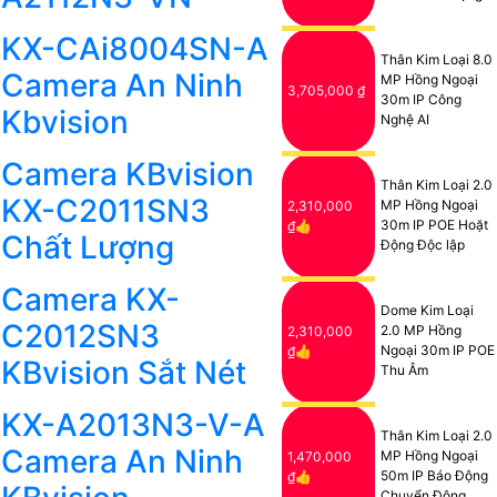
KX-CAi8004SN-A
Thân Kim Loại 8.0
Camera An Ninh
MP Hồng Ngoại
3,705,000 ₫
30m IP Công
Kbvision
Nghệ AI
Camera KBvision
Thân Kim Loại 2.0
KX-C2011SN3
MP Hồng Ngoại
2,310,000
30m IP POE Hoặt
₫👍
Chất Lượng
Động Độc lập
Camera KX-
Dome Kim Loại
C2012SN3
2.0 MP Hồng
2,310,000
Ngoại 30m IP POE
₫👍
KBvision Sắt Nét
Thu Âm
KX-A2013N3-V-A
Thân Kim Loại 2.0
Camera An Ninh
MP Hồng Ngoại
1,470,000
50m IP Báo Động
₫👍
Chuyển Động