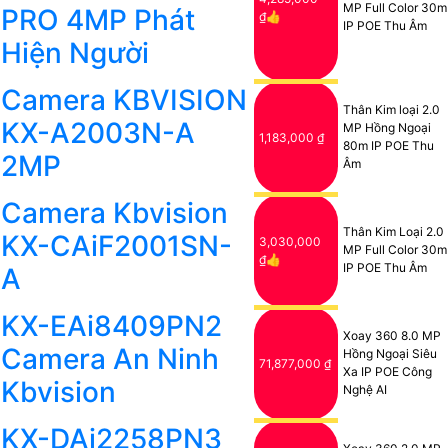
MP Full Color 30m
PRO 4MP Phát
₫👍
IP POE Thu Âm
Hiện Người
Camera KBVISION
Thân Kim loại 2.0
KX-A2003N-A
MP Hồng Ngoại
1,183,000 ₫
80m IP POE Thu
2MP
Âm
Camera Kbvision
Thân Kim Loại 2.0
KX-CAiF2001SN-
3,030,000
MP Full Color 30m
₫👍
IP POE Thu Âm
A
KX-EAi8409PN2
Xoay 360 8.0 MP
Camera An Ninh
Hồng Ngoại Siêu
71,877,000 ₫
Xa IP POE Công
Kbvision
Nghệ AI
KX-DAi2258PN3