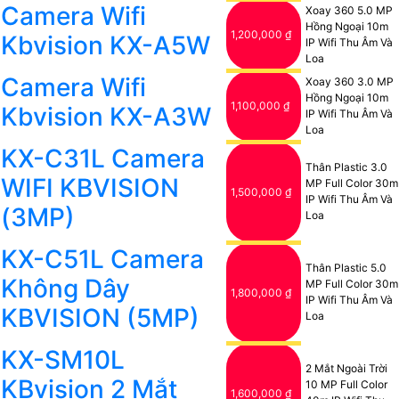
Camera Wifi
Xoay 360 5.0 MP
Hồng Ngoại 10m
1,200,000 ₫
Kbvision KX-A5W
IP Wifi Thu Âm Và
Loa
Camera Wifi
Xoay 360 3.0 MP
Hồng Ngoại 10m
1,100,000 ₫
Kbvision KX-A3W
IP Wifi Thu Âm Và
Loa
KX-C31L Camera
Thân Plastic 3.0
WIFI KBVISION
MP Full Color 30m
1,500,000 ₫
IP Wifi Thu Âm Và
(3MP)
Loa
KX-C51L Camera
Thân Plastic 5.0
Không Dây
MP Full Color 30m
1,800,000 ₫
IP Wifi Thu Âm Và
KBVISION (5MP)
Loa
KX-SM10L
2 Mắt Ngoài Trời
KBvision 2 Mắt
10 MP Full Color
1,600,000 ₫