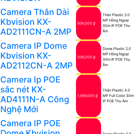
Camera Thân Dài
Thân Plastic 2.0
Kbvision KX-
MP Hồng Ngoại
936,000 ₫
30m IP POE Thu
AD2111CN-A 2MP
Âm
Camera IP Dome
Dome Plastic 2.0
Kbvision KX-
MP Hồng Ngoại
936,000 ₫
30m IP POE Thu
AD2112CN-A 2MP
Âm
Camera Ip POE
sắc nét KX-
Thân Plastic 4.0
1,469,000 ₫
MP Full Color 30m
AD4111N-A Công
IP POE Thu Âm
Nghệ Mới
Camera IP POE
Dome Kbvision
Dome Plastic 4.0