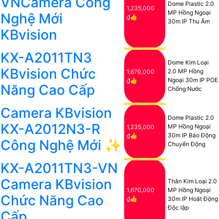
VNCamera Công
Dome Plastic 2.0
1,235,000
MP Hồng Ngoại
Nghệ Mới
₫👍
30m IP Thu Âm
KBvision
KX-A2011TN3
Dome Kim Loại
KBvision Chức
2.0 MP Hồng
1,670,000
Ngoại 30m IP POE
₫👍
Năng Cao Cấp
Chống Nước
Camera KBvision
Dome Plastic 2.0
KX-A2012N3-R
MP Hồng Ngoại
1,235,000
30m IP Báo Động
₫👍
Công Nghệ Mới ✨
Chuyển Động
KX-A2011TN3-VN
Camera KBvision
Thân Kim Loại 2.0
1,670,000
MP Hồng Ngoại
Chức Năng Cao
₫👍
30m IP Hoặt Động
Độc lập
Cấp