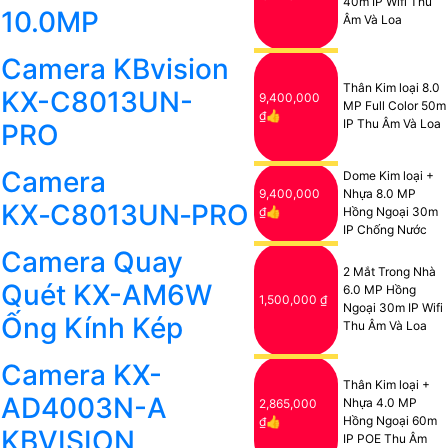
40m IP Wifi Thu
10.0MP
Âm Và Loa
Camera KBvision
Thân Kim loại 8.0
KX-C8013UN-
9,400,000
MP Full Color 50m
₫👍
IP Thu Âm Và Loa
PRO
Camera
Dome Kim loại +
9,400,000
Nhựa 8.0 MP
KX‑C8013UN‑PRO
₫👍
Hồng Ngoại 30m
IP Chống Nước
Camera Quay
2 Mắt Trong Nhà
Quét KX-AM6W
6.0 MP Hồng
1,500,000 ₫
Ngoại 30m IP Wifi
Ống Kính Kép
Thu Âm Và Loa
Camera KX-
Thân Kim loại +
AD4003N-A
Nhựa 4.0 MP
2,865,000
Hồng Ngoại 60m
₫👍
KBVISION
IP POE Thu Âm