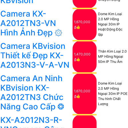
KBvision
Camera KX-
Dome Kim Loại
2.0 MP Hồng
A2012TN3-VN
1,670,000
Ngoại 30m IP
₫👍
Hoặt Động Độc
Hình Ảnh Đẹp ۞
lập
Camera KBvision
Thân Kim Loại 2.0
Thiết kế Đẹp KX-
1,470,000
MP Hồng Ngoại
₫👍
50m IP Thu Âm
A2013N3-V-A-VN
Camera An Ninh
Dome Kim Loại
KBvision KX-
2.0 MP Hồng
1,670,000
Ngoại 30m IP POE
A2012TN3 Chức
₫👍
Thu hình Chất
Năng Cao Cấp ❂
Lượng
KX-A2012N3-R-