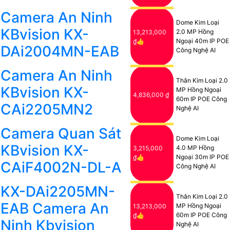
Camera An Ninh
Dome Kim Loại
KBvision KX-
2.0 MP Hồng
13,213,000
Ngoại 40m IP POE
₫👍
DAi2004MN-EAB
Công Nghệ AI
Camera An Ninh
Thân Kim Loại 2.0
KBvision KX-
MP Hồng Ngoại
4,836,000 ₫
60m IP POE Công
CAi2205MN2
Nghệ AI
Camera Quan Sát
Dome Kim Loại
KBvision KX-
4.0 MP Hồng
3,215,000
Ngoại 30m IP POE
₫👍
CAiF4002N-DL-A
Công Nghệ AI
KX-DAi2205MN-
Thân Kim Loại 2.0
EAB Camera An
MP Hồng Ngoại
13,213,000
60m IP POE Công
₫👍
Ninh Kbvision
Nghệ AI