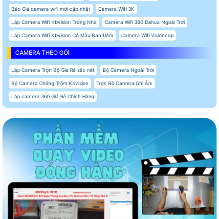
Báo Giá camera wifi mới cập nhật
Camera Wifi 3K
Lắp Camera Wifi Kbvision Trong Nhà
Camera Wifi 360 Dahua Ngoài Trời
Lắp Camera Wifi Kbvision Có Màu Ban Đêm
Camera Wifi Visioncop
CAMERA THEO GÓI
Lắp Camera Trọn Bộ Giá Rẻ sắc nét
Bộ Camera Ngoài Trời
Bộ Camera Chống Trộm Kbvision
Trọn Bộ Camera Ghi Âm
Lắp camera 360 Giá Rẻ Chính Hãng