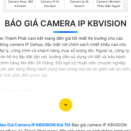
Camera Xoay 360
Camera IP AI
Camera Ip 3k
Camera Hikvision
Kbvision
Kbvision
Vanech
Phân Biệt Người
BÁO GIÁ CAMERA IP KBVISION
An Thành Phát cam kết mang đến giá tốt nhất thị trường cho các
dòng camera IP Dahua, đặc biệt với chính sách chiết khấu cao cho
đại lý, công trình và khách hàng mua số lượng lớn. Ngoài ra, công ty
còn hỗ trợ lắp đặt tận nơi, hướng dẫn sử dụng chi tiết và bảo hành
chính hãng lên đến 24 tháng. Đội ngũ kỹ thuật viên chuyên nghiệp
luôn sẵn sàng đồng hành cùng bạn trong mọi dự án giám sát an ninh,
từ đơn giản đến phức tạp.
Bạn đang tìm
giải pháp camera IP KBVISION
chất lượng ca
hình ảnh sắc nét và giá thành hợp lý?
Báo Giá Camera IP KBVISION Giá Tốt
Báo giá camera IP KBVISION
An Thành Phát
cung cấp báo giá
camera IP KBVISION
mới
giá tốt tại An Thành Phát mang đến giải pháp an ninh thông minh ph