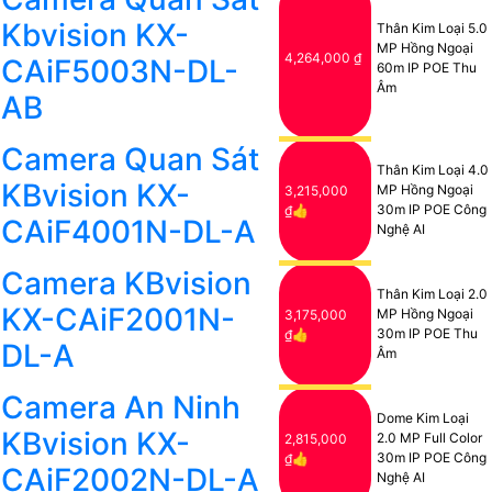
Kbvision KX-
Thân Kim Loại 5.0
MP Hồng Ngoại
4,264,000 ₫
CAiF5003N-DL-
60m IP POE Thu
Âm
AB
Camera Quan Sát
Thân Kim Loại 4.0
KBvision KX-
MP Hồng Ngoại
3,215,000
30m IP POE Công
₫👍
CAiF4001N-DL-A
Nghệ AI
Camera KBvision
Thân Kim Loại 2.0
KX-CAiF2001N-
MP Hồng Ngoại
3,175,000
30m IP POE Thu
₫👍
DL-A
Âm
Camera An Ninh
Dome Kim Loại
KBvision KX-
2.0 MP Full Color
2,815,000
30m IP POE Công
₫👍
CAiF2002N-DL-A
Nghệ AI