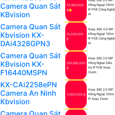
Xoay 360 2.0 MP
Camera Quan Sát
Hồng Ngoại 150m
23,950,000
IP POE Công Nghệ
₫👍
KBvision
AI
Camera Quan Sát
Xoay 360 4.0 MP
Kbvision KX-
Hồng Ngoại 150m
25,025,000
IP POE Công Nghệ
₫
DAi4328GPN3
AI
Camera Quan Sát
Xoay 360 2.0 MP
KBvision KX-
Hồng Ngoại Siêu
250,650,000
Xa IP POE Xoay
₫
F16440MSPN
Zoom
KX-CAi2258ePN
Xoay 360 2.0 MP
Camera An Ninh
Hồng Ngoại 100m
11,635,000 ₫
IP Xoay Zoom
Kbvision
Camera Quan Sát