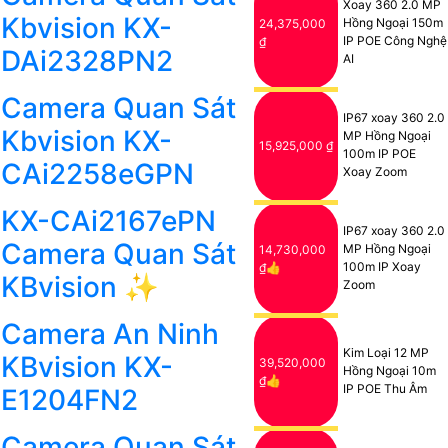
Xoay 360 2.0 MP
Kbvision KX-
Hồng Ngoại 150m
24,375,000
IP POE Công Nghệ
₫
DAi2328PN2
AI
Camera Quan Sát
IP67 xoay 360 2.0
Kbvision KX-
MP Hồng Ngoại
15,925,000 ₫
100m IP POE
CAi2258eGPN
Xoay Zoom
KX-CAi2167ePN
IP67 xoay 360 2.0
Camera Quan Sát
MP Hồng Ngoại
14,730,000
100m IP Xoay
₫👍
KBvision ✨
Zoom
Camera An Ninh
Kim Loại 12 MP
KBvision KX-
39,520,000
Hồng Ngoại 10m
₫👍
IP POE Thu Âm
E1204FN2
Camera Quan Sát