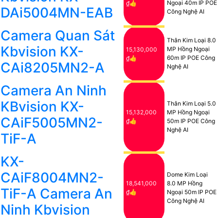
Ngoại 40m IP POE
₫👍
DAi5004MN-EAB
Công Nghệ AI
Camera Quan Sát
Thân Kim Loại 8.0
Kbvision KX-
MP Hồng Ngoại
15,130,000
60m IP POE Công
₫👍
CAi8205MN2-A
Nghệ AI
Camera An Ninh
KBvision KX-
Thân Kim Loại 5.0
15,132,000
MP Hồng Ngoại
CAiF5005MN2-
₫👍
50m IP POE Công
Nghệ AI
TiF-A
KX-
CAiF8004MN2-
Dome Kim Loại
18,541,000
8.0 MP Hồng
TiF-A Camera An
₫👍
Ngoại 50m IP POE
Công Nghệ AI
Ninh Kbvision