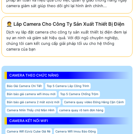
pháp an toàn và hiệu quả cho việc quản lý giao thông hàng ngày
camera giám sát giúp theo dõi ghi lại hình ảnh chính...
🤵 Lắp Camera Cho Công Ty Sản Xuất Thiết Bị Điện
Dịch vụ lắp đặt camera cho công ty sản xuất thiết bị điện đem lại
sự an ninh và giám sát hiệu quả. Với đội ngũ chuyên nghiệp,
chúng tôi cam kết cung cấp giải pháp tối ưu cho hệ thống
camera của bạn
CAMERA THEO CHỨC NĂNG
Báo Giá Camera Chi Tiết
Top 5 Camera Lắp Công Trình
Bản báo giá camera wifi imou mới
Top 5 Camera Chống Trộm
Bản báo giá camera 2 mắt ezviz mới
Camera quay video Đóng Hàng Cận Cảnh
Camera Nhìn Thấy chữ Màn Hình
camera quay rõ tem đơn hàng
CAMERA KẾT NỐI WIFI
Camera Wifi Ezviz Cube Giá Rẻ
Camera Wifi Imou Báo Động