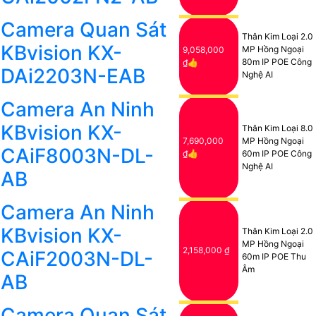
Camera Quan Sát
Thân Kim Loại 2.0
KBvision KX-
MP Hồng Ngoại
9,058,000
80m IP POE Công
₫👍
DAi2203N-EAB
Nghệ AI
Camera An Ninh
KBvision KX-
Thân Kim Loại 8.0
7,690,000
MP Hồng Ngoại
CAiF8003N-DL-
₫👍
60m IP POE Công
Nghệ AI
AB
Camera An Ninh
KBvision KX-
Thân Kim Loại 2.0
MP Hồng Ngoại
2,158,000 ₫
CAiF2003N-DL-
60m IP POE Thu
Âm
AB
Camera Quan Sát