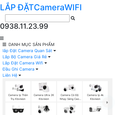
LẮP ĐẶT
Camera
WIFI
0938.11.23.99
DANH MỤC
SẢN PHẨM
lắp Đặt Camera Quan Sát
Lắp Bộ Camera Giá Rẻ
Lắp Đặt Camera Wifi
Đầu Ghi Camera
Liên Hệ
Camera Ip Thân
Camera Ultra 2K
Camera Có Độ
Camera Ip 4k
Trụ Kbvision
Kbvision
Nhạy Sáng Cao
Kbvision
Kbvision