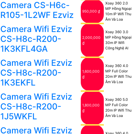
Camera CS-H6c-
Xoay 360 2.0
MP Hồng Ngoại
950,000 ₫
R105-1L2WF Ezviz
10m IP Wifi Thu
Âm Và Loa
Camera Wifi Ezviz
Xoay 360 3.0
CS-H8c-R200-
MP Hồng Ngoại
2,000,000
30m IP Wifi
₫
1K3KFL4GA
Công Nghệ AI
Camera Wifi Ezviz
Xoay 360 4.0
CS-H8c-R200-
MP Full Color
1,600,000
20m IP Wifi Thu
₫
1K3EKFL
Âm Và Loa
Camera Wifi Ezviz
Xoay 360 5.0
CS-H8c-R200-
MP Full Color
1,800,000
20m IP Wifi Thu
₫
1J5WKFL
Âm Và Loa
Camera Wifi Ezviz
Xoay 360 4.0