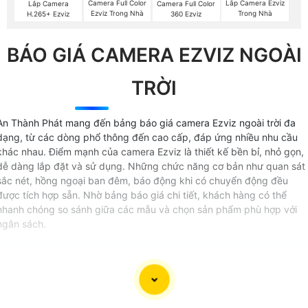
Camera Full Color
Lắp Camera Ezviz
Lắp Camera
Camera Full Color
Ezviz Trong Nhà
Trong Nhà
H.265+ Ezviz
360 Ezviz
BÁO GIÁ CAMERA EZVIZ NGOÀI
TRỜI
An Thành Phát mang đến bảng báo giá camera Ezviz ngoài trời đa
dạng, từ các dòng phổ thông đến cao cấp, đáp ứng nhiều nhu cầu
khác nhau. Điểm mạnh của camera Ezviz là thiết kế bền bỉ, nhỏ gọn,
dễ dàng lắp đặt và sử dụng. Những chức năng cơ bản như quan sát
sắc nét, hồng ngoại ban đêm, báo động khi có chuyển động đều
được tích hợp sẵn. Nhờ bảng báo giá chi tiết, khách hàng có thể
nhanh chóng so sánh giữa các mẫu và chọn sản phẩm phù hợp với
ngân sách.
Báo giá camera EZVIZ ngoài trời
tại
An Thành Phát
mang