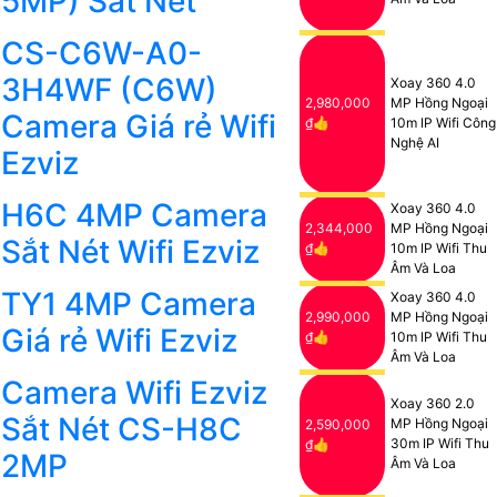
5MP) Sắt Nét
CS-C6W-A0-
3H4WF (C6W)
Xoay 360 4.0
2,980,000
MP Hồng Ngoại
Camera Giá rẻ Wifi
₫👍
10m IP Wifi Công
Nghệ AI
Ezviz
H6C 4MP Camera
Xoay 360 4.0
2,344,000
MP Hồng Ngoại
Sắt Nét Wifi Ezviz
₫👍
10m IP Wifi Thu
Âm Và Loa
TY1 4MP Camera
Xoay 360 4.0
2,990,000
MP Hồng Ngoại
Giá rẻ Wifi Ezviz
₫👍
10m IP Wifi Thu
Âm Và Loa
Camera Wifi Ezviz
Xoay 360 2.0
Sắt Nét CS-H8C
MP Hồng Ngoại
2,590,000
30m IP Wifi Thu
₫👍
2MP
Âm Và Loa