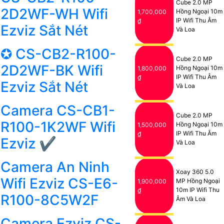
Cube 2.0 MP
2D2WF-WH Wifi
Hồng Ngoại 10m
1,700,000
IP Wifi Thu Âm
₫
Ezviz Sắt Nét
Và Loa
✪ CS-CB2-R100-
Cube 2.0 MP
2D2WF-BK Wifi
Hồng Ngoại 10m
1,800,000
IP Wifi Thu Âm
₫
Ezviz Sắt Nét
Và Loa
Camera CS-CB1-
Cube 2.0 MP
R100-1K2WF Wifi
Hồng Ngoại 10m
1,500,000
IP Wifi Thu Âm
₫
Ezviz ✔
Và Loa
Camera An Ninh
Xoay 360 5.0
Wifi Ezviz CS-E6-
MP Hồng Ngoại
1,900,000
10m IP Wifi Thu
₫
R100-8C5W2F
Âm Và Loa
Camera Ezviz CS-