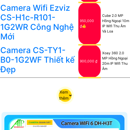
Camera Wifi Ezviz
CS-H1c-R101-
Cube 2.0 MP
950,000
Hồng Ngoại 10m
1G2WR Công Nghệ
₫👍
IP Wifi Thu Âm
Và Loa
Mới
Camera CS-TY1-
Xoay 360 2.0
B0-1G2WF Thiết kế
MP Hồng Ngoại
900,000 ₫
20m IP Wifi Thu
Đẹp
Âm
Xem
thêm