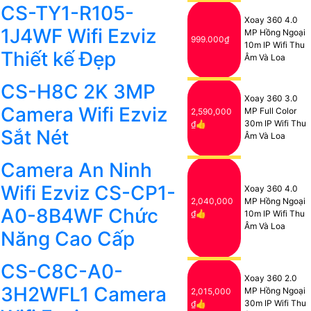
CS-TY1-R105-
Xoay 360 4.0
1J4WF Wifi Ezviz
MP Hồng Ngoại
999.000₫
10m IP Wifi Thu
Thiết kế Đẹp
Âm Và Loa
CS-H8C 2K 3MP
Xoay 360 3.0
Camera Wifi Ezviz
MP Full Color
2,590,000
30m IP Wifi Thu
₫👍
Sắt Nét
Âm Và Loa
Camera An Ninh
Wifi Ezviz CS-CP1-
Xoay 360 4.0
2,040,000
MP Hồng Ngoại
A0-8B4WF Chức
₫👍
10m IP Wifi Thu
Âm Và Loa
Năng Cao Cấp
CS-C8C-A0-
Xoay 360 2.0
3H2WFL1 Camera
MP Hồng Ngoại
2,015,000
30m IP Wifi Thu
₫👍