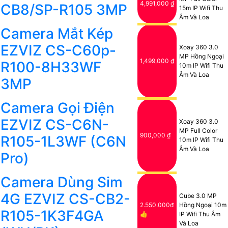
4,991,000 ₫
CB8/SP-R105 3MP
15m IP Wifi Thu
Âm Và Loa
Camera Mắt Kép
EZVIZ CS-C60p-
Xoay 360 3.0
MP Hồng Ngoại
1,499,000 ₫
R100-8H33WF
10m IP Wifi Thu
Âm Và Loa
3MP
Camera Gọi Điện
EZVIZ CS-C6N-
Xoay 360 3.0
MP Full Color
900,000 ₫
R105-1L3WF (C6N
10m IP Wifi Thu
Âm Và Loa
Pro)
Camera Dùng Sim
4G EZVIZ CS-CB2-
Cube 3.0 MP
2.550.000đ
Hồng Ngoại 10m
R105-1K3F4GA
👍
IP Wifi Thu Âm
Và Loa