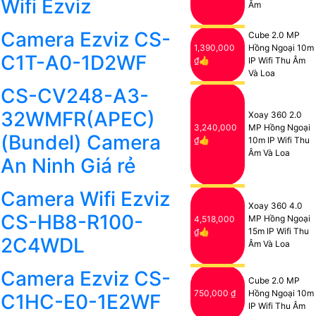
Wifi Ezviz
Âm
Camera Ezviz CS-
Cube 2.0 MP
1,390,000
Hồng Ngoại 10m
C1T-A0-1D2WF
₫👍
IP Wifi Thu Âm
Và Loa
CS-CV248-A3-
32WMFR(APEC)
Xoay 360 2.0
3,240,000
MP Hồng Ngoại
(Bundel) Camera
₫👍
10m IP Wifi Thu
Âm Và Loa
An Ninh Giá rẻ
Camera Wifi Ezviz
Xoay 360 4.0
CS-HB8-R100-
MP Hồng Ngoại
4,518,000
15m IP Wifi Thu
₫👍
2C4WDL
Âm Và Loa
Camera Ezviz CS-
Cube 2.0 MP
750,000 ₫
Hồng Ngoại 10m
C1HC-E0-1E2WF
IP Wifi Thu Âm