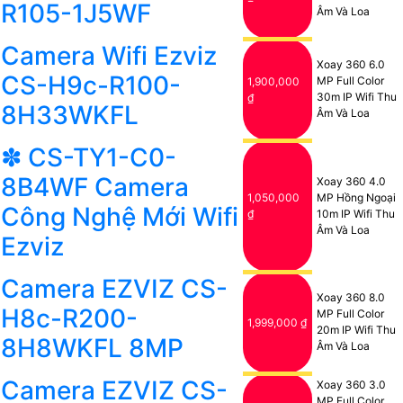
R105-1J5WF
Âm Và Loa
Camera Wifi Ezviz
Xoay 360 6.0
CS-H9c-R100-
MP Full Color
1,900,000
30m IP Wifi Thu
₫
8H33WKFL
Âm Và Loa
✽ CS-TY1-C0-
8B4WF Camera
Xoay 360 4.0
1,050,000
MP Hồng Ngoại
Công Nghệ Mới Wifi
₫
10m IP Wifi Thu
Âm Và Loa
Ezviz
Camera EZVIZ CS-
Xoay 360 8.0
H8c-R200-
MP Full Color
1,999,000 ₫
20m IP Wifi Thu
8H8WKFL 8MP
Âm Và Loa
Camera EZVIZ CS-
Xoay 360 3.0
MP Full Color