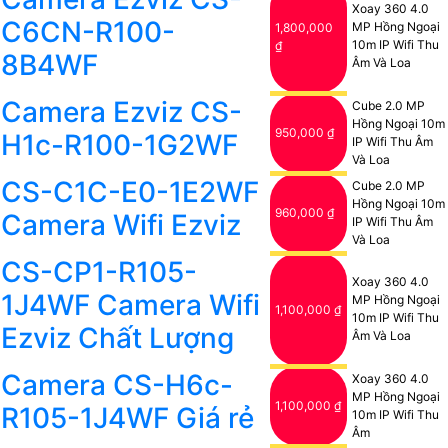
Xoay 360 4.0
C6CN-R100-
MP Hồng Ngoại
1,800,000
10m IP Wifi Thu
₫
8B4WF
Âm Và Loa
Camera Ezviz CS-
Cube 2.0 MP
Hồng Ngoại 10m
950,000 ₫
H1c-R100-1G2WF
IP Wifi Thu Âm
Và Loa
CS-C1C-E0-1E2WF
Cube 2.0 MP
Hồng Ngoại 10m
960,000 ₫
Camera Wifi Ezviz
IP Wifi Thu Âm
Và Loa
CS-CP1-R105-
Xoay 360 4.0
1J4WF Camera Wifi
MP Hồng Ngoại
1,100,000 ₫
10m IP Wifi Thu
Ezviz Chất Lượng
Âm Và Loa
Camera CS-H6c-
Xoay 360 4.0
MP Hồng Ngoại
1,100,000 ₫
R105-1J4WF Giá rẻ
10m IP Wifi Thu
Âm