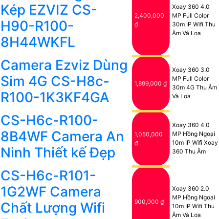
Kép EZVIZ CS-
Xoay 360 4.0
2,400,000
MP Full Color
H90-R100-
₫
30m IP Wifi Thu
Âm Và Loa
8H44WKFL
Camera Ezviz Dùng
Xoay 360 3.0
Sim 4G CS-H8c-
MP Full Color
1,899,000 ₫
30m 4G Thu Âm
R100-1K3KF4GA
Và Loa
CS-H6c-R100-
Xoay 360 4.0
8B4WF Camera An
MP Hồng Ngoại
1,050,000
10m IP Wifi Xoay
₫
Ninh Thiết kế Đẹp
360 Thu Âm
CS-H6c-R101-
1G2WF Camera
Xoay 360 2.0
MP Hồng Ngoại
900,000 ₫
Chất Lượng Wifi
10m IP Wifi Thu
Âm Và Loa