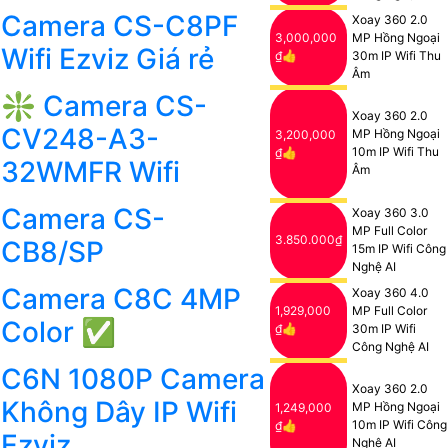
Camera CS-C8PF
Xoay 360 2.0
3,000,000
MP Hồng Ngoại
Wifi Ezviz Giá rẻ
₫👍
30m IP Wifi Thu
Âm
❇ Camera CS-
Xoay 360 2.0
CV248-A3-
MP Hồng Ngoại
3,200,000
10m IP Wifi Thu
₫👍
32WMFR Wifi
Âm
Camera CS-
Xoay 360 3.0
MP Full Color
3.850.000₫
CB8/SP
15m IP Wifi Công
Nghệ AI
Camera C8C 4MP
Xoay 360 4.0
1,929,000
MP Full Color
Color ✅
₫👍
30m IP Wifi
Công Nghệ AI
C6N 1080P Camera
Xoay 360 2.0
Không Dây IP Wifi
MP Hồng Ngoại
1,249,000
10m IP Wifi Công
₫👍
Ezviz
Nghệ AI