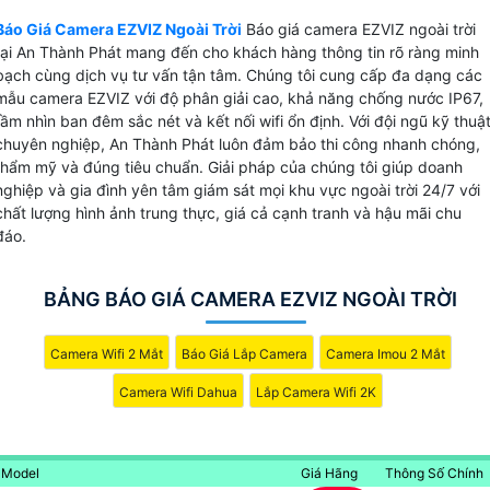
đến cho khách hàng những lựa chọn công nghệ tiên tiến
Báo Giá Camera EZVIZ Ngoài Trời
Báo giá camera EZVIZ ngoài trời
phù hợp xu hướng giám sát thông minh hiện nay. Các dòng
tại An Thành Phát mang đến cho khách hàng thông tin rõ ràng minh
camera EZVIZ
được trang bị độ phân giải
Full HD – 2K
khả
bạch cùng dịch vụ tư vấn tận tâm. Chúng tôi cung cấp đa dạng các
năng quan sát ban đêm có màu, chống nước – chống bụi
mẫu camera EZVIZ với độ phân giải cao, khả năng chống nước IP67,
IP67
cùng kết nối wifi ổn định giúp truyền hình ảnh mượt
tầm nhìn ban đêm sắc nét và kết nối wifi ổn định. Với đội ngũ kỹ thuậ
mà.
chuyên nghiệp, An Thành Phát luôn đảm bảo thi công nhanh chóng,
thẩm mỹ và đúng tiêu chuẩn. Giải pháp của chúng tôi giúp doanh
nghiệp và gia đình yên tâm giám sát mọi khu vực ngoài trời 24/7 với
Với thiết kế hiện đại và tính năng nhận diện chuyển động
AI
chất lượng hình ảnh trung thực, giá cả cạnh tranh và hậu mãi chu
camera
EZVIZ
là lựa chọn hoàn hảo cho gia đình và doanh
đáo.
nghiệp muốn nâng cao an ninh.
An Thành Phát
cam kết
cung cấp sản phẩm chính hãng,giá tốt,hỗ trợ lắp đặt và tư
vấn chuyên nghiệp.
BẢNG BÁO GIÁ CAMERA EZVIZ NGOÀI TRỜI
Camera Wifi 2 Mắt
Báo Giá Lắp Camera
Camera Imou 2 Mắt
Camera Wifi Dahua
Lắp Camera Wifi 2K
Model
Giá Hãng
Thông Số Chính