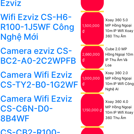
Ezviz
Wifi Ezviz CS-H6-
Xoay 360 5.0
R100-1J5WF Công
MP Hồng Ngoại
1,500,000
10m IP Wifi Xoay
₫
Nghệ Mới
360 Thu Âm
Camera ezviz CS-
Cube 2.0 MP
2,660,000
Hồng Ngoại 10m
BC2-A0-2C2WPFB
₫
IP Thu Âm Và
Loa
Camera Wifi Ezviz
Xoay 360 2.0
1,000,000
MP Hồng Ngoại
CS-TY2-B0-1G2WF
₫
10m IP Wifi Công
Nghệ AI
Camera Wifi Ezviz
Xoay 360 4.0
CS-C6N-D0-
MP Hồng Ngoại
1,150,000 ₫
10m IP Wifi Xoay
8B4WF
360 Thu Âm
CS-CB2-R100-