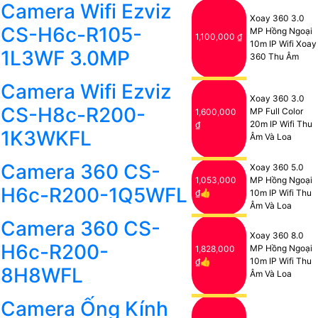
Camera Wifi Ezviz
Xoay 360 3.0
CS-H6c-R105-
MP Hồng Ngoại
1,100,000 ₫
10m IP Wifi Xoay
1L3WF 3.0MP
360 Thu Âm
Camera Wifi Ezviz
Xoay 360 3.0
CS-H8c-R200-
MP Full Color
1,600,000
20m IP Wifi Thu
₫
1K3WKFL
Âm Và Loa
Camera 360 CS-
Xoay 360 5.0
1,053,000
MP Hồng Ngoại
H6c-R200-1Q5WFL
₫👍
10m IP Wifi Thu
Âm Và Loa
Camera 360 CS-
Xoay 360 8.0
H6c-R200-
MP Hồng Ngoại
1,828,000
10m IP Wifi Thu
₫👍
8H8WFL
Âm Và Loa
Camera Ống Kính