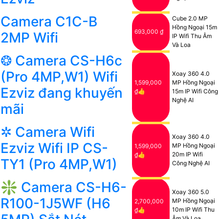
Camera C1C-B
Cube 2.0 MP
Hồng Ngoại 15m
693,000 ₫
2MP Wifi
IP Wifi Thu Âm
Và Loa
❂ Camera CS-H6c
(Pro 4MP,W1) Wifi
Xoay 360 4.0
1,599,000
MP Hồng Ngoại
Ezviz đang khuyến
₫👍
15m IP Wifi Công
Nghệ AI
mãi
✲ Camera Wifi
Xoay 360 4.0
Ezviz Wifi IP CS-
MP Hồng Ngoại
1,599,000
20m IP Wifi
₫👍
TY1 (Pro 4MP,W1)
Công Nghệ AI
❇ Camera CS-H6-
Xoay 360 5.0
R100-1J5WF (H6
MP Hồng Ngoại
2,700,000
10m IP Wifi Thu
₫👍
Âm Và Loa