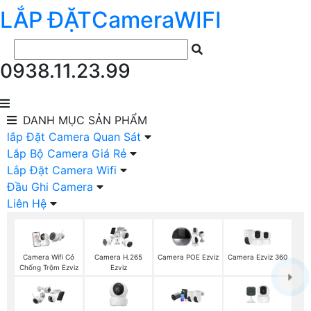
LẮP ĐẶT
Camera
WIFI
0938.11.23.99
DANH MỤC
SẢN PHẨM
lắp Đặt Camera Quan Sát
Lắp Bộ Camera Giá Rẻ
Lắp Đặt Camera Wifi
Đầu Ghi Camera
Liên Hệ
Camera Ezviz 360
Camera Wifi Có
Camera H.265
Camera POE Ezviz
Chống Trộm Ezviz
Ezviz