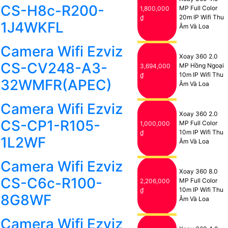
CS-H8c-R200-
MP Full Color
1,800,000
20m IP Wifi Thu
₫
1J4WKFL
Âm Và Loa
Camera Wifi Ezviz
Xoay 360 2.0
CS-CV248-A3-
MP Hồng Ngoại
3,694,000
10m IP Wifi Thu
₫
32WMFR(APEC)
Âm Và Loa
Camera Wifi Ezviz
Xoay 360 2.0
CS-CP1-R105-
MP Full Color
1,000,000
10m IP Wifi Thu
₫
1L2WF
Âm Và Loa
Camera Wifi Ezviz
Xoay 360 8.0
CS-C6c-R100-
MP Full Color
2,206,000
10m IP Wifi Thu
₫
8G8WF
Âm Và Loa
Camera Wifi Ezviz