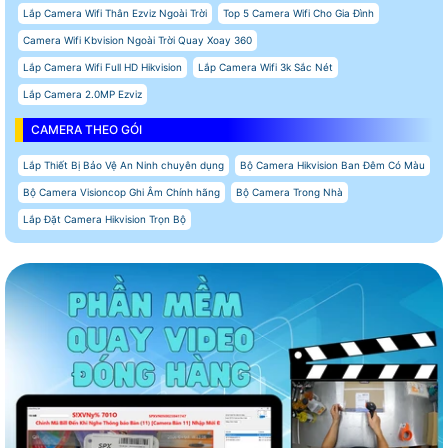
Lắp Camera Wifi Thân Ezviz Ngoài Trời
Top 5 Camera Wifi Cho Gia Đình
Camera Wifi Kbvision Ngoài Trời Quay Xoay 360
Lắp Camera Wifi Full HD Hikvision
Lắp Camera Wifi 3k Sắc Nét
Lắp Camera 2.0MP Ezviz
CAMERA THEO GÓI
Lắp Thiết Bị Bảo Vệ An Ninh chuyên dụng
Bộ Camera Hikvision Ban Đêm Có Màu
Bộ Camera Visioncop Ghi Âm Chính hãng
Bộ Camera Trong Nhà
Lắp Đặt Camera Hikvision Trọn Bộ