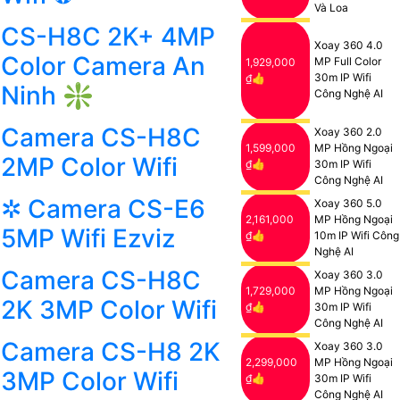
Và Loa
CS-H8C 2K+ 4MP
Xoay 360 4.0
Color Camera An
MP Full Color
1,929,000
30m IP Wifi
₫👍
Ninh ❇
Công Nghệ AI
Camera CS-H8C
Xoay 360 2.0
1,599,000
MP Hồng Ngoại
2MP Color Wifi
₫👍
30m IP Wifi
Công Nghệ AI
✲ Camera CS-E6
Xoay 360 5.0
2,161,000
MP Hồng Ngoại
5MP Wifi Ezviz
₫👍
10m IP Wifi Công
Nghệ AI
Camera CS-H8C
Xoay 360 3.0
1,729,000
MP Hồng Ngoại
2K 3MP Color Wifi
₫👍
30m IP Wifi
Công Nghệ AI
Camera CS-H8 2K
Xoay 360 3.0
2,299,000
MP Hồng Ngoại
3MP Color Wifi
₫👍
30m IP Wifi
Công Nghệ AI