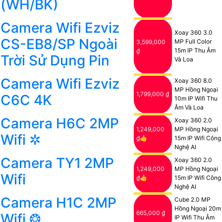
(WH/BK)
Camera Wifi Ezviz
Xoay 360 3.0
CS-EB8/SP Ngoài
MP Full Color
3,599,000
15m IP Thu Âm
₫
Trời Sử Dụng Pin
Và Loa
Camera Wifi Ezviz
Xoay 360 8.0
MP Hồng Ngoại
1,799,000 ₫
C6C 4K
10m IP Wifi Thu
Âm Và Loa
Camera H6C 2MP
Xoay 360 2.0
1,249,000
MP Hồng Ngoại
Wifi ✲
₫👍
15m IP Wifi Công
Nghệ AI
Camera TY1 2MP
Xoay 360 2.0
1,249,000
MP Hồng Ngoại
Wifi
₫👍
15m IP Wifi Công
Nghệ AI
Camera H1C 2MP
Cube 2.0 MP
Hồng Ngoại 20m
665,000 ₫
Wifi ❂
IP Wifi Thu Âm