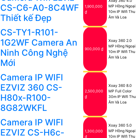
Xoay 360 4.0
CS-C6-A0-8C4WF
MP Hồng Ngoại
1,900,000
10m IP Wifi Thu
₫
Thiết kế Đẹp
Âm Và Loa
CS-TY1-R101-
1G2WF Camera An
Xoay 360 2.0
MP Hồng Ngoại
900,000 ₫
Ninh Công Nghệ
10m IP Wifi Thu
Âm Và Loa
Mới
Camera IP WIFI
EZVIZ 360 CS-
Xoay 360 8.0
2,500,000
MP Full Color
H80x-R100-
₫
30m IP Wifi Thu
Âm Và Loa
8G82WKFL
Camera IP WIFI
Xoay 360 5.0
EZVIZ CS-H6c-
MP Hồng Ngoại
1,300,000
10m IP Wifi Thu
₫