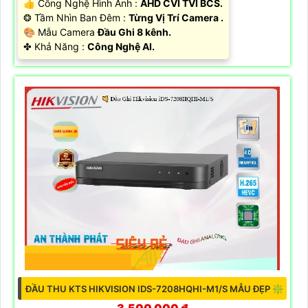
IDS-E08HQHI-B ĐẦU GHI CAMERA HIKVISION THIẾT KẾ ĐẸP
✽
45%
liên hệ
️⚡ Hình ảnh chất lượng :
Ultra 2k .
👍 Công Nghệ Hình Ảnh :
AHD CVI TVI BCS.
❂ Tầm Nhìn Ban Đêm :
Từng Vị Trí Camera .
🎨 Mẫu Camera
Đầu Ghi 8 kênh.
️✤ Khả Năng :
Công Nghệ AI.