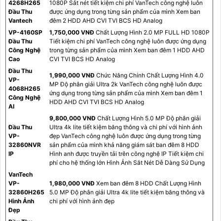
4268H265
1080P Sắt nét tiết kiệm chi phí VanTech công nghệ luôn
Đầu Thu
được ứng dụng trong từng sản phẩm của mình Xem ban
Vantech
đêm 2 HDD AHD CVI TVI BCS HD Analog
VP-4160SP
1,750,000 VNĐ
Chất Lượng Hình 2.0 MP FULL HD 1080P
Đầu Thu
Tiết kiệm chi phí VanTech công nghệ luôn được ứng dụng
Công Nghệ
trong từng sản phẩm của mình Xem ban đêm 1 HDD AHD
Cao
CVI TVI BCS HD Analog
Đầu Thu
1,990,000 VNĐ
Chức Năng Chính Chất Lượng Hình 4.0
VP-
MP Độ phân giải Ultra 2k VanTech công nghệ luôn được
4068H265
ứng dụng trong từng sản phẩm của mình Xem ban đêm 1
Công Nghệ
HDD AHD CVI TVI BCS HD Analog
AI
9,800,000 VNĐ
Chất Lượng Hình 5.0 MP Độ phân giải
Đầu Thu
Ultra 4k lite tiết kiệm băng thông và chi phí với hình ảnh
VP-
đẹp VanTech công nghệ luôn được ứng dụng trong từng
32860NVR
sản phẩm của mình khả năng giám sát ban đêm 8 HDD
IP
Hình anh được truyền tải trên công nghệ IP Tiết kiệm chi
phí cho hệ thống lớn Hình Ảnh Sắt Nét Dễ Dàng Sử Dụng
VanTech
VP-
1,980,000 VNĐ
Xem ban đêm 8 HDD Chất Lượng Hình
32860H265
5.0 MP Độ phân giải Ultra 4k lite tiết kiệm băng thông và
Hình Ảnh
chi phí với hình ảnh đẹp
Đẹp