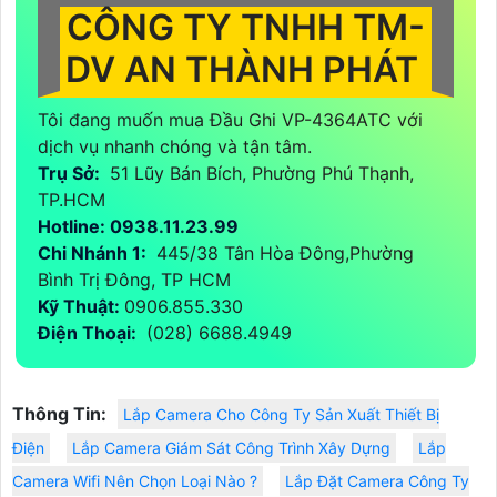
tiết. Bên cạnh đó, VP-4364ATC còn hỗ trợ công nghệ
trình chiếu 3D, tạo nên trải nghiệm sống động và thú vị.
Nó cũng được trang bị cổng kết nối đa dạng, bao gồm
HDMI và USB, giúp dễ dàng kết nối với các thiết bị
khác. Nhờ những tính năng này, VP-4364ATC là một lựa
chọn tuyệt vời cho các nhu cầu giải trí và công việc.
CÔNG TY TNHH TM-
DV AN THÀNH PHÁT
Tôi đang muốn mua Đầu Ghi VP-4364ATC với
dịch vụ nhanh chóng và tận tâm.
Trụ Sở:
51 Lũy Bán Bích, Phường Phú Thạnh,
TP.HCM
Hotline: 0938.11.23.99