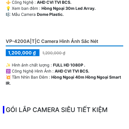
Dịch vụ lắp camera tại quận tân phú giá rẻ uy tín chỉ tư
950.000 VNĐ đã có camera wifi bao gồm nhân công lắp
camera tại khu vực quận tân phú tân nơi giám sát qua
điện thoại ổn định
CAMERA QUAN SÁT KHUYẾN MÃI
VP-4268H265 Đầu Thu Vantech
30%
3,980,000 ₫
👁 Hình Ành Chất Lượng :
FULL HD 1080P .
✳️ Tích hợp công nghệ :
AHD CVI TVI BCS.
🌚 Xem ban đêm :
Từng Vị Trí Camera .
🌧️ Thiết Kế Camera
Đầu Ghi 4 kênh.
️₤ Ưu Điểm :
Công Nghệ AI.