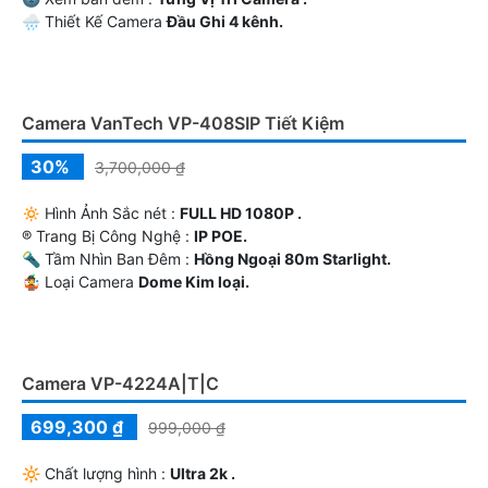
nhiều mẫu camera giá rẻ tích hợp công nghệ Ai báo
động chống trộm thông minh phát hiện người gí chỉ hơn
1 triệu gốc nhìn 115 độ đang giảm giá chỉ hết tháng
TƯ VẤN LẮP CAMERA GIA ĐÌNH GIÁ RẺ
Tư vấn lắp camera gia đình giá rẻ chọn loại camera lắp
cho gia đình phù hợp hình ảnh sắt nét các vị trí phòng
khách, cửa ra vào nhà phố sân thượng , Lắp camera gia
đình giá rẻ chỉ...
TƯ VẤN LẮP CAMERA CỬA HÀNG SHOP GIÁ RẺ NHẤT
Tư vấn lắp camera cửa hàng shop sao cho giá rẻ nhất bởi
shop cửa hàng luôn đặt nhanh chống thu hồi vốn lên
hàng đầu, trong đó hệ thống camera quan sát cho cửa
hãng cũng là chi phí...
LẮP CAMERA QUẬN TÂN PHÚ GIÁ RẺ