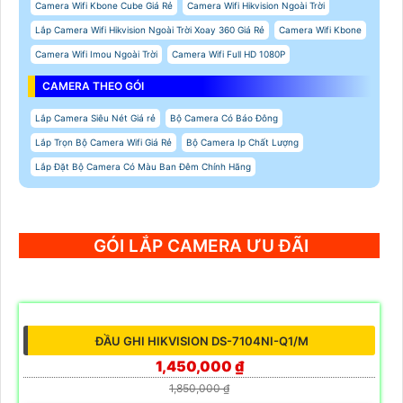
CAMERA THEO CHỨC NĂNG
Top 5 Camera Chống Trộm Nhạy
camera quay rõ tem đơn hàng
camera nhìn mã vận đơn nét nhất
Báo Giá Camera IP Hikvision
Top 5 Camera 2 Mắt Nên Mua
Báo Giá Camera Imou Ngoài Trời
Top 5 Camera Đàm Thoại 2 Chiều Rõ
Báo Giá Camera Wifi Imou
CAMERA KẾT NỐI WIFI
Camera Wifi Ebitcam Xoay 360 Độ
Camera Wifi Kbvision Ngoài Trời 360
Camera Wifi Kbone Cube Giá Rẻ
Camera Wifi Hikvision Ngoài Trời
Lắp Camera Wifi Hikvision Ngoài Trời Xoay 360 Giá Rẻ
Camera Wifi Kbone
Camera Wifi Imou Ngoài Trời
Camera Wifi Full HD 1080P
CAMERA THEO GÓI
Lắp Camera Siêu Nét Giá rẻ
Bộ Camera Có Báo Đông
Lắp Trọn Bộ Camera Wifi Giá Rẻ
Bộ Camera Ip Chất Lượng
Lắp Đặt Bộ Camera Có Màu Ban Đêm Chính Hãng