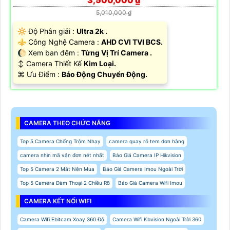
ĐẦU THU KTS HIKVISION IDS-7208HQHI-M1/S MẪU ĐẸP ❇
3,500,000 ₫
5,010,000 ₫
🔆 Độ Phân giải :
Ultra 2k .
⚜️ Công Nghệ Camera :
AHD CVI TVI BCS.
🌔 Xem ban đêm :
Từng Vị Trí Camera .
↕️ Camera Thiết Kế
Kim Loại.
️⌘ Ưu Điểm :
Báo Động Chuyển Động.