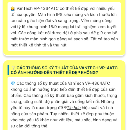
nguyên và giữ cho hệ thống hoạt động ổn định.
⇝
Những trang bị về công nghệ thì có thể xem
HD
Anlog VP-4364ATC là một sản phẩm đáng tin cậy và
hiệu quả trong việc giám sát an ninh. Với các tính năng
vượt trội như độ phân giải cao, khả năng lưu trữ lớn và
hiệu suất xử lý nhanh chóng, sản phẩm này là lựa chọn
phù hợp cho các công trình yêu cầu chất lượng cao.
☪ VANTECH VP-4ATC CÓ THIẾT KẾ NHƯ THẾ NÀO ĐỂ
ĐƯỢC COI LÀ ĐẸP?
👩‍🌾 VanTech VP-4364ATC có thiết kế đẹp với nhiều yếu
tố hòa quyện. Màn hình IPS siêu mỏng và kích thước lớn
tạo cảm giác hiện đại và sang trọng. Viền mỏng cùng
với tỷ lệ khung hình 16:9 mang lại trải nghiệm xem tuyệt
vời. Các cổng kết nối được đặt ở phía sau để giữ cho bề
mặt trước màn hình gọn gàng và sạch sẽ. Tất cả tạo nên
một thiết kế tinh tế và thu hút.