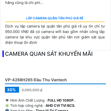
phí lắp đặt camera cho toàn hệ thống
ĐẦU GHI HIKVISION DS-7204HGHI-K1(S)
1,690,000 ₫
1,690,000 ₫
ĐẦU GHI HIKVISION DS-7204HGHI-K1(S) là dòng đầu
Ghi 4 Kênh Hikvision. Thiết kế vỏ sắt bền đẹp bán chạy
nhất phân khúc. đầu ghi có độ phân giải: 1280×720P:
25(P)/30(N) fps/ch
TIN TỨC MỚI NHẤT
BÁO GIÁ CAMERA WIFI IMOU
Báo giá camera wifi imou chính hãng mới nhất 2023