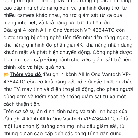
động ổn định. Thiết bị này được trang bị các tính năng
cao cấp như chức năng xem và ghi hình đồng thời từ
nhiều camera khác nhau, hỗ trợ giám sát từ xa qua
mạng internet, và khả năng lưu trữ dữ liệu lớn.
Đầu ghi 4 kênh All In One Vantech VP-4364ATC còn
được trang bị công nghệ tiên tiến như đèn hồng ngoại,
khả năng ghi hình độ phân giải 4K, khả năng nhận dạng
khuôn mặt và phát hiện chuyển động. Công nghệ được
tích hợp cao cấp Đồng hành cho việc giám sát trở nên
chính xác và hiệu quả hơn.
📂
Thêm vào đó
đầu ghi 4 kênh All In One Vantech VP-
4364ATC còn có khả năng kết nối với các thiết bị khác
như TV, máy tính và điện thoại di động, cho phép người
dùng xem và kiểm soát hệ thống giám sát từ xa một
cách thuận tiện.
Trên cơ sở sự ổn định, tính năng và tính linh hoạt của
đầu ghi 4 kênh All In One Vantech VP-4364ATC, nó là
một lựa chọn lý tưởng cho mọi nhu cầu giám sát, từ
những dự án cao cấp đến các công trình dân dụng.