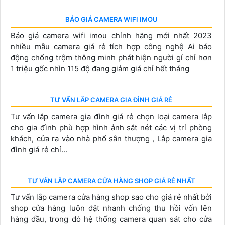
ĐẦU GHI HIKVISION DS-7108NI-Q1/M
1,580,000 ₫
2,060,000 ₫
ĐẦU GHI HIKVISION DS-7108NI-Q1/M giá rẻ của
Hikvison với vỏ kim loại, là đầu ghi hỗ trợ 8 kênh ip 4MP,
dùng siêu chuẩn nén H.265+ , giảm mạnh băng thông và
lưu trữ được cực lâu.
ĐẦU GHI HIKVISION DS-7616NI-K1(C)
30%
4,220,000 ₫
ĐẦU GHI HIKVISION DS-7616NI-K1(C) hỗ trợ chuẩn nén
H.265+ giúp giảm thiểu dung lượng lưu trữ và băng
thông ghi hình giám sát đến 80%, giúp bạn tiết kiệm chi