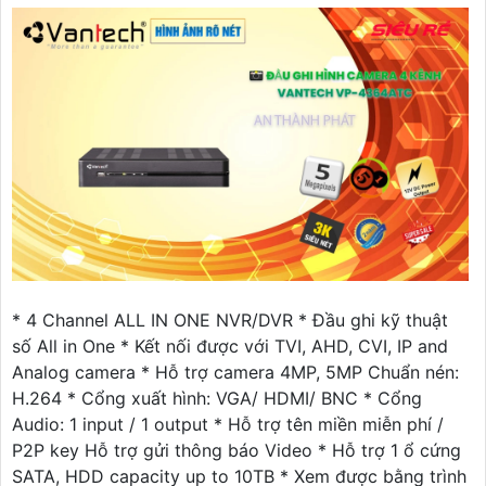
* 4 Channel ALL IN ONE NVR/DVR * Đầu ghi kỹ thuật
số All in One * Kết nối được với TVI, AHD, CVI, IP and
Analog camera * Hỗ trợ camera 4MP, 5MP Chuẩn nén:
H.264 * Cổng xuất hình: VGA/ HDMI/ BNC * Cổng
Audio: 1 input / 1 output * Hỗ trợ tên miền miễn phí /
P2P key Hỗ trợ gửi thông báo Video * Hỗ trợ 1 ổ cứng
SATA, HDD capacity up to 10TB * Xem được bằng trình