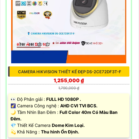
✨ Hình Ảnh Sắc nét :
Ultra 2k+ sắc nét .
®️ Trang Bị Công Nghệ :
AHD CVI TVI BCS.
❃ Tầm Nhìn Ban Đêm :
Hồng Ngoại 60m Hồng Ngoại
Smart IR.
🎨 Mẫu Camera
Thân Kim Loại.
️✨ Khả Năng :
Công Nghệ AI.