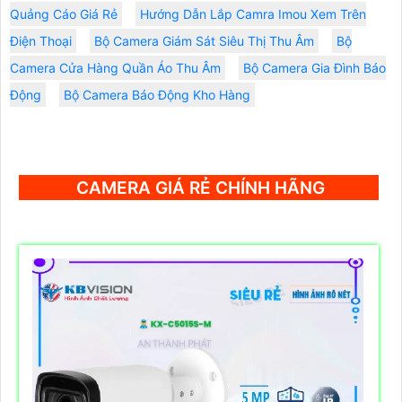
Chi Nhánh 1:
445/38 Tân Hòa Đông,Phường
Bình Trị Đông, TP HCM
Kỹ Thuật:
0906.855.330
Điện Thoại:
(028) 6688.4949
Thông Tin:
Lắp Camera Cho Công Ty Sản Xuất Thiết Bị
Điện
Lắp Camera Giám Sát Công Trình Xây Dựng
Lắp
Camera Wifi Nên Chọn Loại Nào ?
Lắp Đặt Camera Công Ty
Quảng Cáo Giá Rẻ
Hướng Dẫn Lắp Camra Imou Xem Trên
Điện Thoại
Bộ Camera Giám Sát Siêu Thị Thu Âm
Bộ
Camera Cửa Hàng Quần Áo Thu Âm
Bộ Camera Gia Đình Báo
Động
Bộ Camera Báo Động Kho Hàng
CAMERA GIÁ RẺ CHÍNH HÃNG