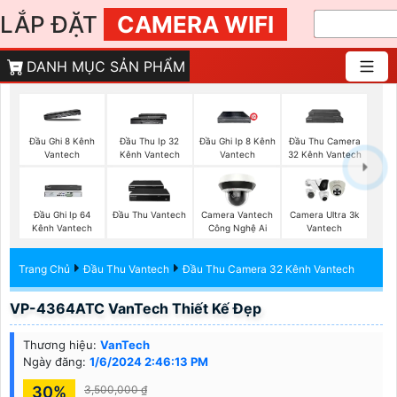
LẮP ĐẶT
CAMERA WIFI
DANH MỤC SẢN PHẨM
Đầu Ghi 8 Kênh
Đầu Thu Ip 32
Đầu Ghi Ip 8 Kênh
Đầu Thu Camera
Vantech
Kênh Vantech
Vantech
32 Kênh Vantech
Đầu Ghi Ip 64
Đầu Thu Vantech
Camera Vantech
Camera Ultra 3k
Kênh Vantech
Công Nghệ Ai
Vantech
Trang Chủ
Đầu Thu Vantech
Đầu Thu Camera 32 Kênh Vantech
VP-4364ATC VanTech Thiết Kế Đẹp
Thương hiệu:
VanTech
Ngày đăng:
1/6/2024 2:46:13 PM
30%
3,500,000 ₫