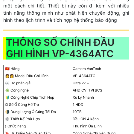
một cách chi tiết. Thiết bị này còn đi kèm với nhiều
tính năng thông minh như phát hiện chuyển động, ghi
hình theo lịch trình và tích hợp hệ thống báo động
THÔNG SỐ CHÍNH ĐẦU
GHI HÌNH VP-4364ATC
🇻🇳 Hãng
Camera VanTech
️👩‍👩 Model Đầu Ghi Hình
VP-4364ATC
️👀 Độ phân giải
Ultra 2k +
✳️ Công nghệ
AHD CVI TVI BCS
🔰 Công Nghệ Chip Tích Hợp
Xử Lý Nhanh
❂ Số Ổ Cứng Hổ Trợ
1 HDD
🌗 Dung Lượng Ổ Cứng Tối Đa
10TB
🕸️ Thiết Kế Phù Hợp
Đầu Ghi 4 kênh
ƒ Chức năng
Thu hình Ổn Định
🔖 Ưu Điểm Nên Quan Tâm
Công Nghệ Chuyên Dụng