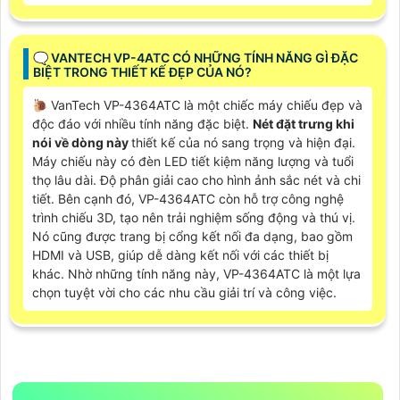
❔ CÁC THÔNG SỐ KỸ THUẬT CỦA VANTECH VP-4ATC
CÓ ẢNH HƯỞNG ĐẾN THIẾT KẾ ĐẸP KHÔNG?
💎 Các thông số kỹ thuật của VanTech VP-4364ATC
không có ảnh hưởng trực tiếp đến thiết kế đẹp của sản
phẩm. Các thông số kỹ thuật bao gồm kích thước, trọng
lượng, công suất, độ phân giải và cổng kết nối. Những
yếu tố này là quan trọng để ®️
Tin hơn
hiệu suất và tính
năng của sản phẩm. Tuy nhiên, thiết kế đẹp phụ thuộc
vào các yếu tố khác như vật liệu, màu sắc, hình dạng và
sự cân đối tổng thể.
🗨️ VANTECH VP-4ATC CÓ NHỮNG TÍNH NĂNG GÌ ĐẶC
BIỆT TRONG THIẾT KẾ ĐẸP CỦA NÓ?
🐌 VanTech VP-4364ATC là một chiếc máy chiếu đẹp và
độc đáo với nhiều tính năng đặc biệt.
Nét đặt trưng khi
nói về dòng này
thiết kế của nó sang trọng và hiện đại.
Máy chiếu này có đèn LED tiết kiệm năng lượng và tuổi
thọ lâu dài. Độ phân giải cao cho hình ảnh sắc nét và chi