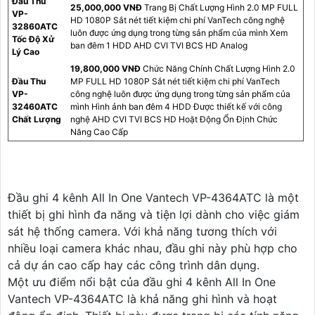
Đầu Thu
25,000,000 VNĐ
Trang Bị Chất Lượng Hình 2.0 MP FULL
VP-
HD 1080P Sắt nét tiết kiệm chi phí VanTech công nghệ
32860ATC
luôn được ứng dụng trong từng sản phẩm của mình Xem
Tốc Độ Xử
ban đêm 1 HDD AHD CVI TVI BCS HD Analog
Lý Cao
19,800,000 VNĐ
Chức Năng Chính Chất Lượng Hình 2.0
Đầu Thu
MP FULL HD 1080P Sắt nét tiết kiệm chi phí VanTech
VP-
công nghệ luôn được ứng dụng trong từng sản phẩm của
32460ATC
mình Hình ảnh ban đêm 4 HDD Được thiết kế với công
Chất Lượng
nghệ AHD CVI TVI BCS HD Hoặt Động Ổn Định Chức
Năng Cao Cấp
Đầu ghi 4 kênh All In One Vantech VP-4364ATC là một
thiết bị ghi hình đa năng và tiện lợi dành cho việc giám
sát hệ thống camera. Với khả năng tương thích với
nhiều loại camera khác nhau, đầu ghi này phù hợp cho
cả dự án cao cấp hay các công trình dân dụng.
Một ưu điểm nổi bật của đầu ghi 4 kênh All In One
Vantech VP-4364ATC là khả năng ghi hình và hoạt