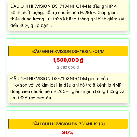
GÓI LẮP CAMERA ƯU ĐÃI
ĐẦU GHI HIKVISION DS-7104NI-Q1/M