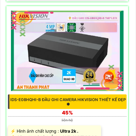
CAMERA HIKVISION THIẾT KẾ ĐẸP DS-2CE72DF3T-F
1,255,000 ₫
1,790,000 ₫
️👀 Độ Phân giải :
FULL HD 1080P .
🌠 Camera Công nghệ :
AHD CVI TVI BCS.
🌙 Tầm Nhìn Ban Đêm :
Full Color 40m Có Màu Ban
Đêm.
💎 Thiết Kế Camera
Dome Kim Loại.
️💫 Khả Năng :
Thu hình Ổn Định.