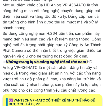
Đầu ghi này hoạt động bền bỉ và ổn định, ®️
Tin hơn
hình ảnh sắc nét và chất lượng ngay cả trong điều kiện
ánh sáng yếu hoặc ban đêm. ️👀
Với chất lượng được
trang bị
đặc biệt quan trọng khi sử dụng trong việc
giám sát an ninh.
Sản phẩm còn có chức năng vượt trội thu hình ổn định
và hỗ trợ 1 ổ cứng lên đến 10TB, cho phép lưu trữ một
lượng lớn dữ liệu. 📸
Những công nghệ ấn tượng được
tích hợp
rất Tiên ích cần thiết cho việc lưu trữ và phân
tích các dữ liệu quan trọng.
Một ưu điểm khác của HD Anlog VP-4364ATC là tính
năng thông minh với công nghệ chuyên dụng, giúp cải
thiện hiệu suất và tăng tốc độ xử lý. Đẳng cấp hơn cả
tin tưởng cho hình ảnh được thu lại mượt mà và xử lý
nhanh chóng.
Sử dụng công nghệ nén H.264 tiên tiến, sản phẩm này
mang đến hiệu suất cao và tiết kiệm băng thông. Công
nghệ mới ấn tượng nhất giúp cực kỳ Công ty An Thành
Phát Camera có thể nhận biết trong việc giảm thiểu tài