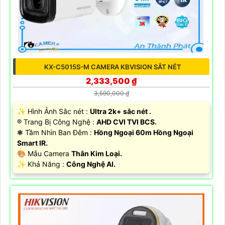
KX-C5015S-M CAMERA KBVISION SẮT NÉT
2,333,500 ₫
3,590,000 ₫