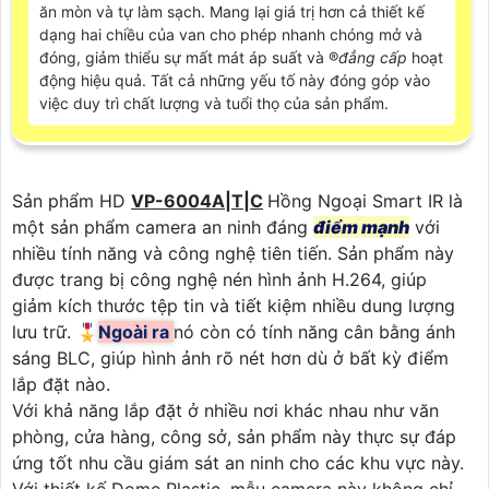
ăn mòn và tự làm sạch. Mang lại giá trị hơn cả thiết kế
dạng hai chiều của van cho phép nhanh chóng mở và
đóng, giảm thiểu sự mất mát áp suất và ®️
đẳng cấp
hoạt
động hiệu quả. Tất cả những yếu tố này đóng góp vào
việc duy trì chất lượng và tuổi thọ của sản phẩm.
Sản phẩm HD
VP-6004A|T|C
Hồng Ngoại Smart IR là
một sản phẩm camera an ninh đáng
điểm mạnh
với
nhiều tính năng và công nghệ tiên tiến. Sản phẩm này
được trang bị công nghệ nén hình ảnh H.264, giúp
giảm kích thước tệp tin và tiết kiệm nhiều dung lượng
lưu trữ. 🎖️
Ngoài ra
nó còn có tính năng cân bằng ánh
sáng BLC, giúp hình ảnh rõ nét hơn dù ở bất kỳ điểm
lắp đặt nào.
Với khả năng lắp đặt ở nhiều nơi khác nhau như văn
phòng, cửa hàng, công sở, sản phẩm này thực sự đáp
ứng tốt nhu cầu giám sát an ninh cho các khu vực này.
Với thiết kế Dome Plastic, mẫu camera này không chỉ