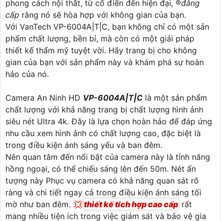
phong cách nội thất, từ cổ điển đến hiện đại, ®️
đẳng
cấp
rằng nó sẽ hòa hợp với không gian của bạn.
Với VanTech VP-6004A|T|C, bạn không chỉ có một sản
phẩm chất lượng, bền bỉ, mà còn có một giải pháp
thiết kế thẩm mỹ tuyệt vời. Hãy trang bị cho không
gian của bạn với sản phẩm này và khám phá sự hoàn
hảo của nó.
Camera An Ninh HD
VP-6004A|T|C
là một sản phẩm
chất lượng với khả năng trang bị chất lượng hình ảnh
siêu nét Ultra 4k. Đây là lựa chọn hoàn hảo để đáp ứng
nhu cầu xem hình ảnh có chất lượng cao, đặc biệt là
trong điều kiện ánh sáng yếu và ban đêm.
Nên quan tâm đến nổi bật của camera này là tính năng
hồng ngoại, có thể chiếu sáng lên đến 50m. Nét ấn
tượng này Phục vụ camera có khả năng quan sát rõ
ràng và chi tiết ngay cả trong điều kiện ánh sáng tối
mờ như ban đêm. 💢
thiết kế tích hợp cao cấp
rất
mang nhiều tiện ích trong việc giám sát và bảo vệ gia