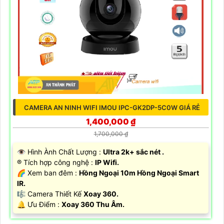
CAMERA AN NINH WIFI IMOU IPC-GK2DP-5C0W GIÁ RẺ
1,400,000 ₫
1,700,000 ₫
👁 Hình Ành Chất Lượng :
Ultra 2k+ sắc nét .
®️ Tích hợp công nghệ :
IP Wifi.
🌈 Xem ban đêm :
Hồng Ngoại 10m Hồng Ngoại Smart
IR.
🎼️ Camera Thiết Kế
Xoay 360.
️🔔 Ưu Điểm :
Xoay 360 Thu Âm.