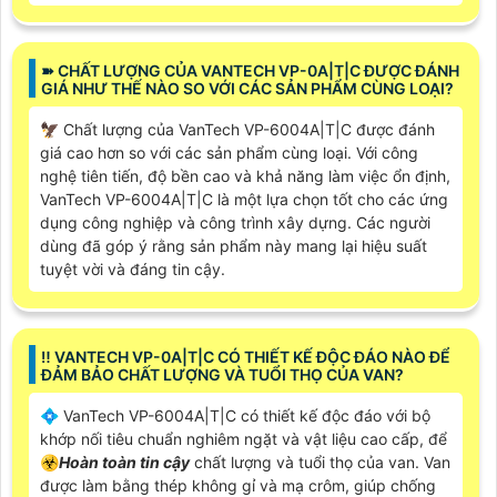
➽ CHẤT LƯỢNG CỦA VANTECH VP-0A|T|C ĐƯỢC ĐÁNH
GIÁ NHƯ THẾ NÀO SO VỚI CÁC SẢN PHẨM CÙNG LOẠI?
🦅 Chất lượng của VanTech VP-6004A|T|C được đánh
giá cao hơn so với các sản phẩm cùng loại. Với công
nghệ tiên tiến, độ bền cao và khả năng làm việc ổn định,
VanTech VP-6004A|T|C là một lựa chọn tốt cho các ứng
dụng công nghiệp và công trình xây dựng. Các người
dùng đã góp ý rằng sản phẩm này mang lại hiệu suất
tuyệt vời và đáng tin cậy.
‼️ VANTECH VP-0A|T|C CÓ THIẾT KẾ ĐỘC ĐÁO NÀO ĐỂ
ĐẢM BẢO CHẤT LƯỢNG VÀ TUỔI THỌ CỦA VAN?
💠 VanTech VP-6004A|T|C có thiết kế độc đáo với bộ
khớp nối tiêu chuẩn nghiêm ngặt và vật liệu cao cấp, để
☣️
Hoàn toàn tin cậy
chất lượng và tuổi thọ của van. Van
được làm bằng thép không gỉ và mạ crôm, giúp chống