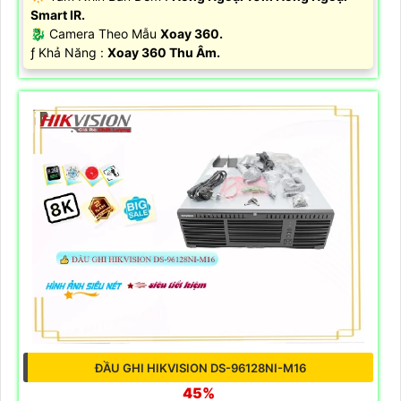
Smart IR.
🐉️ Camera Theo Mẫu
Xoay 360.
️ƒ Khả Năng :
Xoay 360 Thu Âm.
ĐẦU GHI HIKVISION DS-96128NI-M16
45%