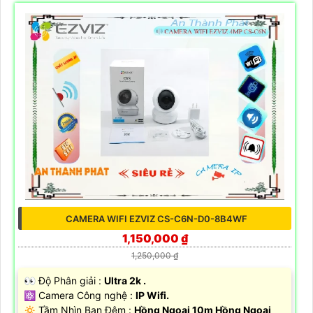
CAMERA WIFI EZVIZ CS-C6N-D0-8B4WF
1,150,000 ₫
1,250,000 ₫
️👀 Độ Phân giải :
Ultra 2k .
⚛️ Camera Công nghệ :
IP Wifi.
🔅 Tầm Nhìn Ban Đêm :
Hồng Ngoại 10m Hồng Ngoại