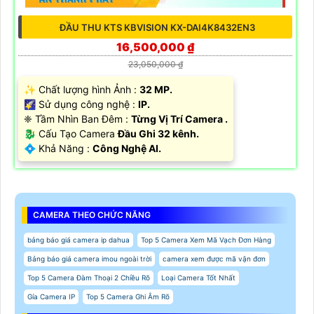
ĐẦU THU KTS KBVISION KX-DAI4K8432EN3
16,500,000 ₫
23,050,000 ₫
✨ Chất lượng hình Ảnh :
32 MP.
🌠 Sử dụng công nghệ :
IP.
❈ Tầm Nhìn Ban Đêm :
Từng Vị Trí Camera .
🐉️ Cấu Tạo Camera
Đầu Ghi 32 kênh.
️💠 Khả Năng :
Công Nghệ AI.
CAMERA THEO CHỨC NĂNG
bảng báo giá camera ip dahua
Top 5 Camera Xem Mã Vạch Đơn Hàng
Bảng báo giá camera imou ngoài trời
camera xem được mã vận đơn
Top 5 Camera Đàm Thoại 2 Chiều Rõ
Loại Camera Tốt Nhất
Gía Camera IP
Top 5 Camera Ghi Âm Rõ