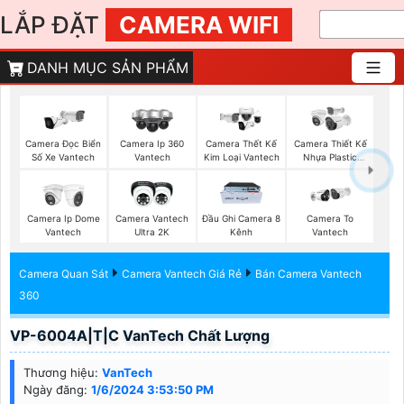
LẮP ĐẶT
CAMERA WIFI
DANH MỤC SẢN PHẨM
Camera Đọc Biển
Camera Ip 360
Camera Thết Kế
Camera Thiết Kế
Số Xe Vantech
Vantech
Kim Loại Vantech
Nhựa Plastic
Vantech
Camera Ip Dome
Camera Vantech
Đầu Ghi Camera 8
Camera To
Vantech
Ultra 2K
Kênh
Vantech
Camera Quan Sát
Camera Vantech Giá Rẻ
Bán Camera Vantech
360
VP-6004A|T|C VanTech Chất Lượng
Thương hiệu:
VanTech
Ngày đăng:
1/6/2024 3:53:50 PM