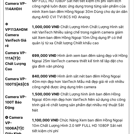
MP FULL HD 1080P Sắt nét tiết kiệm chi phí VanTech
Camera VP-
công nghệ luôn được ứng dụng trong từng sản phẩm của
114AHDH
mình Xem ban đêm Hồng Ngoại 30m Dùng cho dự án dân
dụng AHD CVI TVI BCS HD Analog
✲
1,000,000 VNĐ
Chất Lượng Hình Chất Lượng Hình sắt
VP113AHDM
nét VanTech Nhiều sáng chế trong ngành camera giám
Camera
sát Xem ban đêm Hồng Ngoại 10m Ứng dụng IP có thể
VanTech Giá
quản lý từ xa Chất lượng Chiết khấu cao
rẻ
Camera VP-
699,000 VNĐ
Hình ảnh xem ban đêm sáng đẹp với Hồng
111A|T|C
Ngoại 25m VanTech camera thiết kế tinh tế lắp đặt cho
Chất Lượng
gia đình văn phòng
Cao
840,000 VNĐ
Hình ảnh sắt nét ban đêm Hồng Ngoại
Camera VP-
40m mịn đẹp hơn VanTech Mẫu mã đẹp giá rẻ với nhiều
100TS|AS|CS
công nghệ được ứng dụng trên camera
1,500,000 VNĐ
Chất Lượng hình ảnh ban đêm Hồng
Camera VP-
Ngoại 40m mịn đẹp hơn VanTech Nên sử dụng cho công
100T Báo
trình giá rẻ chất lượng sản phẩm đạt nhiều mỹ thuật Sắt
Động
Nét
❂ Camera
1,100,000 VNĐ
Chức Năng Xem ban đêm Hồng Ngoại
VP-
10m Chất Lượng Hình 2.0 MP FULL HD 1080P Sắt nét
1006A|T|C
tiết kiệm chi phí
Giấu Kính