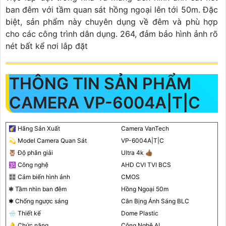
ban đêm với tầm quan sát hồng ngoại lên tới 50m. Đặc
biệt, sản phẩm này chuyên dụng về đêm và phù hợp
cho các công trình dân dụng. 264, đảm bảo hình ảnh rõ
nét bất kể nơi lắp đặt
THÔNG TIN SẢN PHẨM
CAMERA VP-6004A|T|C
🌠 Hãng Sản Xuất
Camera VanTech
💫 Model Camera Quan Sát
VP-6004A|T|C
🦉 Độ phân giải
Ultra 4k 👍🏾
🕉️ Công nghệ
AHD CVI TVI BCS
🎛 Cảm biến hình ảnh
CMOS
❃ Tầm nhìn ban đêm
Hồng Ngoại 50m
✱ Chống ngược sáng
Cân Bịng Ánh Sáng BLC
🌧️ Thiết kế
Dome Plastic
🔔 Chức năng
Công Nghệ AI