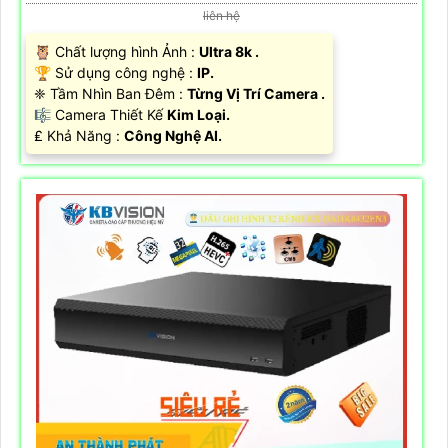
liên hệ
🦉 Chất lượng hình Ảnh :
Ultra 8k .
🏆 Sử dụng công nghệ :
IP.
❈ Tầm Nhìn Ban Đêm :
Từng Vị Trí Camera .
🎼️ Camera Thiết Kế
Kim Loại.
️₤ Khả Năng :
Công Nghệ AI.