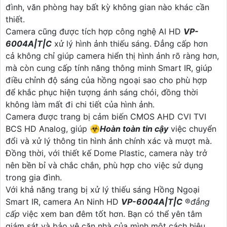
đình, văn phòng hay bất kỳ không gian nào khác cần
thiết.
Camera cũng được tích hợp công nghệ AI HD
VP-
6004A|T|C
xử lý hình ảnh thiếu sáng. Đẳng cấp hơn
cả không chỉ giúp camera hiển thị hình ảnh rõ ràng hơn,
mà còn cung cấp tính năng thông minh Smart IR, giúp
điều chỉnh độ sáng của hồng ngoại sao cho phù hợp
để khắc phục hiện tượng ánh sáng chói, đồng thời
không làm mất đi chi tiết của hình ảnh.
Camera được trang bị cảm biến CMOS AHD CVI TVI
BCS HD Analog, giúp ☣️
Hoàn toàn tin cậy
việc chuyển
đổi và xử lý thông tin hình ảnh chính xác và mượt mà.
Đồng thời, với thiết kế Dome Plastic, camera này trở
nên bền bỉ và chắc chắn, phù hợp cho việc sử dụng
trong gia đình.
Với khả năng trang bị xử lý thiếu sáng Hồng Ngoại
Smart IR, camera An Ninh HD
VP-6004A|T|C
®️
đẳng
cấp
việc xem ban đêm tốt hơn. Bạn có thể yên tâm
giám sát và bảo vệ căn nhà của mình một cách hiệu