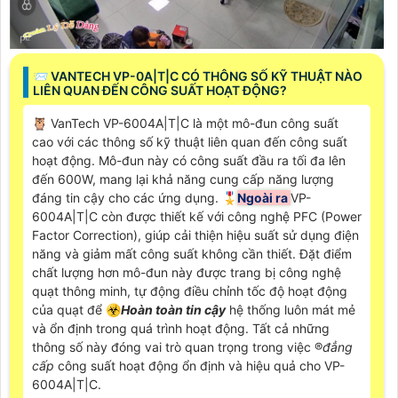
📨 VANTECH VP-0A|T|C CÓ THÔNG SỐ KỸ THUẬT NÀO
LIÊN QUAN ĐẾN CÔNG SUẤT HOẠT ĐỘNG?
🦉 VanTech VP-6004A|T|C là một mô-đun công suất
cao với các thông số kỹ thuật liên quan đến công suất
hoạt động. Mô-đun này có công suất đầu ra tối đa lên
đến 600W, mang lại khả năng cung cấp năng lượng
đáng tin cậy cho các ứng dụng. 🎖️
Ngoài ra
VP-
6004A|T|C còn được thiết kế với công nghệ PFC (Power
Factor Correction), giúp cải thiện hiệu suất sử dụng điện
năng và giảm mất công suất không cần thiết. Đặt điểm
chất lượng hơn mô-đun này được trang bị công nghệ
quạt thông minh, tự động điều chỉnh tốc độ hoạt động
của quạt để ☣️
Hoàn toàn tin cậy
hệ thống luôn mát mẻ
và ổn định trong quá trình hoạt động. Tất cả những
thông số này đóng vai trò quan trọng trong việc ®️
đẳng
cấp
công suất hoạt động ổn định và hiệu quả cho VP-
6004A|T|C.