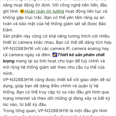
năng hoạt động ổn định. Với công nghệ tiên tiến, đầu
ghi hình ☣️
Hoàn toàn tin tưởng
hoạt động liên tục và
không gặp trục trặc. Bạn có thể yên tâm rằng sự an
toàn và bảo mật của hệ thống giám sát sẽ được Bảo
Đảm.
Sản phẩm này cũng có khả năng tương thích với nhiều
thiết bị camera khác nhau. Bạn có thể dễ dàng tích hợp
VP-N32883H16 với các camera IP, camera analog hay
cả camera ngày và đêm. 🌠
Thiết kế sản phẩm chất
lượng
mang lại sự linh hoạt cho bạn để tuỳ chỉnh và
mở rộng hệ thống giám sát theo nhu cầu cụ thể của
mình.
VP-N32883H16 cũng được thiết kế với giao diện dễ sử
dụng, giúp bạn dễ dàng điều chỉnh và quản lý hệ
thống. Bạn có thể truy cập từ xa vào đầu ghi hình qua
mạng internet và theo dõi những gì đang xảy ra bất kỳ
lúc nào, từ bất kỳ đâu.
Trong tổng quan, VP-N32883H16 là một đầu ghi hình