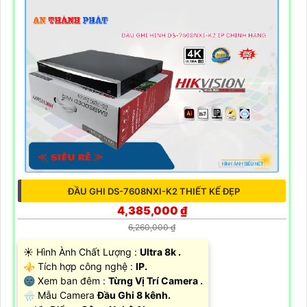
ĐẦU GHI DS-7608NXI-K2 THIẾT KẾ ĐẸP
4,385,000 ₫
6,260,000 ₫
☀️ Hình Ành Chất Lượng :
Ultra 8k .
⚜️ Tích hợp công nghệ :
IP.
🌚 Xem ban đêm :
Từng Vị Trí Camera .
🌧️ Mẫu Camera
Đầu Ghi 8 kênh.