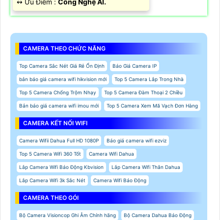
️↭ Ưu Điểm :
Công Nghệ AI.
CAMERA THEO CHỨC NĂNG
Top Camera Sắc Nét Giá Rẻ Ổn Định
Báo Giá Camera IP
bản báo giá camera wifi hikvision mới
Top 5 Camera Lắp Trong Nhà
Top 5 Camera Chống Trộm Nhạy
Top 5 Camera Đàm Thoại 2 Chiều
Bản báo giá camera wifi imou mới
Top 5 Camera Xem Mã Vạch Đơn Hàng
CAMERA KẾT NỐI WIFI
Camera Wifii Dahua Full HD 1080P
Báo giá camera wifi ezviz
Top 5 Camera Wifi 360 Tốt
Camera Wifi Dahua
Lắp Camera Wifi Báo Động Kbvision
Lắp Camera Wifi Thân Dahua
Lắp Camera Wifi 3k Sắc Nét
Camera Wifi Báo Động
CAMERA THEO GÓI
Bộ Camera Visioncop Ghi Âm Chính hãng
Bộ Camera Dahua Báo Động