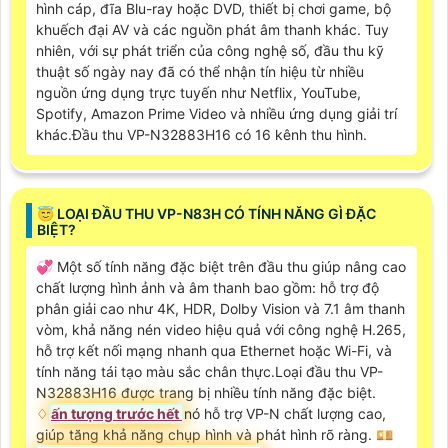
hình cáp, đĩa Blu-ray hoặc DVD, thiết bị chơi game, bộ
khuếch đại AV và các nguồn phát âm thanh khác. Tuy
nhiên, với sự phát triển của công nghệ số, đầu thu kỹ
thuật số ngày nay đã có thể nhận tín hiệu từ nhiều
nguồn ứng dụng trực tuyến như Netflix, YouTube,
Spotify, Amazon Prime Video và nhiều ứng dụng giải trí
khác.Đầu thu VP-N32883H16 có 16 kênh thu hình.
😇 LOẠI ĐẦU THU VP-N83H CÓ TÍNH NĂNG GÌ ĐẶC
BIỆT?
💞 Một số tính năng đặc biệt trên đầu thu giúp nâng cao
chất lượng hình ảnh và âm thanh bao gồm: hỗ trợ độ
phân giải cao như 4K, HDR, Dolby Vision và 7.1 âm thanh
vòm, khả năng nén video hiệu quả với công nghệ H.265,
hỗ trợ kết nối mạng nhanh qua Ethernet hoặc Wi-Fi, và
tính năng tái tạo màu sắc chân thực.Loại đầu thu VP-
N32883H16 được trang bị nhiều tính năng đặc biệt.
♢
ấn tượng trước hết
nó hỗ trợ VP-N chất lượng cao,
giúp tăng khả năng chụp hình và phát hình rõ ràng. 💴