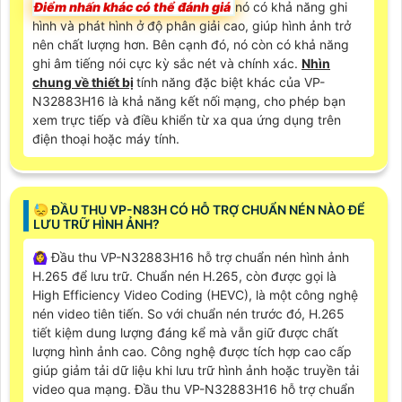
Điểm nhấn khác có thể đánh giá
nó có khả năng ghi
hình và phát hình ở độ phân giải cao, giúp hình ảnh trở
nên chất lượng hơn. Bên cạnh đó, nó còn có khả năng
ghi âm tiếng nói cực kỳ sắc nét và chính xác.
Nhìn
chung về thiết bị
tính năng đặc biệt khác của VP-
N32883H16 là khả năng kết nối mạng, cho phép bạn
xem trực tiếp và điều khiển từ xa qua ứng dụng trên
điện thoại hoặc máy tính.
😓 ĐẦU THU VP-N83H CÓ HỖ TRỢ CHUẨN NÉN NÀO ĐỂ
LƯU TRỮ HÌNH ẢNH?
🙆‍♀️ Đầu thu VP-N32883H16 hỗ trợ chuẩn nén hình ảnh
H.265 để lưu trữ. Chuẩn nén H.265, còn được gọi là
High Efficiency Video Coding (HEVC), là một công nghệ
nén video tiên tiến. So với chuẩn nén trước đó, H.265
tiết kiệm dung lượng đáng kể mà vẫn giữ được chất
lượng hình ảnh cao. Công nghệ được tích hợp cao cấp
giúp giảm tải dữ liệu khi lưu trữ hình ảnh hoặc truyền tải
video qua mạng. Đầu thu VP-N32883H16 hỗ trợ chuẩn