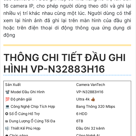
16 camera IP, cho phép người dùng theo dõi và ghi lại
nhiều vị trí khác nhau cùng một lúc. Người dùng có thể
xem lại hình ảnh đã ghi lại trên màn hình của đầu ghi
hoặc trên điện thoại di động thông qua ứng dụng di
động
THÔNG CHI TIẾT ĐẦU GHI
HÌNH VP-N32883H16
Sản Xuất
Camera VanTech
📽 Model Đầu Ghi Hình
VP-N32883H16
💯 Độ phân giải
Ultra 4k 👍🏾
💻 Công Nghệ Chip Tích Hợp
Bang Thông 320 Mbps
✪ Số Ổ Cứng Hổ Trợ
6 HDD
₪ Dung Lượng Ổ Cứng Tối Đa
6TB
🎼️ Thiết Kế Phù Hợp
Đầu Ghi 32 kênh
♚ Chức năng
Công Nghệ AI