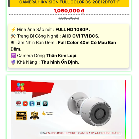
CAMERA HIKVISION FULL COLOR DS-2CE12DF0T-F
1,060,000 ₫
1,510,000 ₫
️⚡ Hình Ảnh Sắc nét :
FULL HD 1080P .
⚒ Trang Bị Công Nghệ :
AHD CVI TVI BCS.
❃ Tầm Nhìn Ban Đêm :
Full Color 40m Có Màu Ban
Đêm.
🕉️ Camera Dòng
Thân Kim Loại.
️🔮 Khả Năng :
Thu hình Ổn Định.