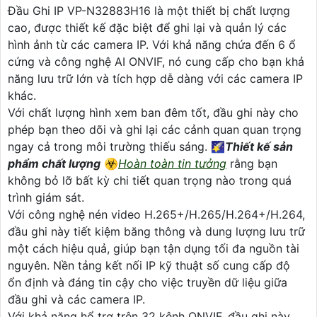
Đầu Ghi IP VP-N32883H16 là một thiết bị chất lượng
cao, được thiết kế đặc biệt để ghi lại và quản lý các
hình ảnh từ các camera IP. Với khả năng chứa đến 6 ổ
cứng và công nghệ AI ONVIF, nó cung cấp cho bạn khả
năng lưu trữ lớn và tích hợp dễ dàng với các camera IP
khác.
Với chất lượng hình xem ban đêm tốt, đầu ghi này cho
phép bạn theo dõi và ghi lại các cảnh quan quan trọng
ngay cả trong môi trường thiếu sáng. 🌠
Thiết kế sản
phẩm chất lượng
☣️
Hoàn toàn tin tưởng
rằng bạn
không bỏ lỡ bất kỳ chi tiết quan trọng nào trong quá
trình giám sát.
Với công nghệ nén video H.265+/H.265/H.264+/H.264,
đầu ghi này tiết kiệm băng thông và dung lượng lưu trữ
một cách hiệu quả, giúp bạn tận dụng tối đa nguồn tài
nguyên. Nền tảng kết nối IP kỹ thuật số cung cấp độ
ổn định và đáng tin cậy cho việc truyền dữ liệu giữa
đầu ghi và các camera IP.
Với khả năng hổ trợ trên 32 kênh ONVIF, đầu ghi này