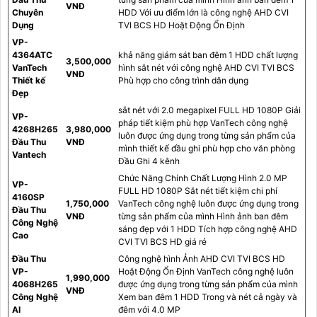
VNĐ
Chuyên
HDD Với ưu điểm lớn là công nghệ AHD CVI
Dụng
TVI BCS HD Hoặt Động Ổn Định
VP-
4364ATC
khả năng giám sát ban đêm 1 HDD chất lượng
3,500,000
VanTech
hình sắt nét với công nghệ AHD CVI TVI BCS
VNĐ
Thiết kế
Phù hợp cho công trình dân dụng
Đẹp
sắt nét với 2.0 megapixel FULL HD 1080P Giải
VP-
pháp tiết kiệm phù hợp VanTech công nghệ
4268H265
3,980,000
luôn được ứng dụng trong từng sản phẩm của
Đầu Thu
VNĐ
mình thiết kế đầu ghi phù hợp cho văn phòng
Vantech
Đầu Ghi 4 kênh
Chức Năng Chính Chất Lượng Hình 2.0 MP
VP-
FULL HD 1080P Sắt nét tiết kiệm chi phí
4160SP
1,750,000
VanTech công nghệ luôn được ứng dụng trong
Đầu Thu
VNĐ
từng sản phẩm của mình Hình ảnh ban đêm
Công Nghệ
sáng đẹp với 1 HDD Tích hợp công nghệ AHD
Cao
CVI TVI BCS HD giá rẻ
Đầu Thu
Công nghệ hình Ảnh AHD CVI TVI BCS HD
VP-
Hoặt Động Ổn Định VanTech công nghệ luôn
1,990,000
4068H265
được ứng dụng trong từng sản phẩm của mình
VNĐ
Công Nghệ
Xem ban đêm 1 HDD Trong và nét cả ngày và
AI
đêm với 4.0 MP