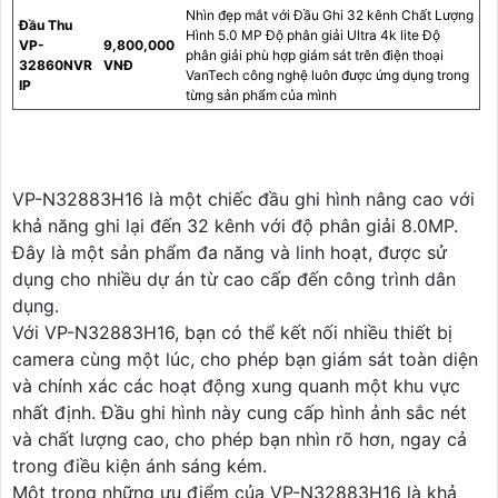
Nhìn đẹp mắt với Đầu Ghi 32 kênh Chất Lượng
Đầu Thu
Hình 5.0 MP Độ phân giải Ultra 4k lite Độ
VP-
9,800,000
phân giải phù hợp giám sát trên điện thoại
32860NVR
VNĐ
VanTech công nghệ luôn được ứng dụng trong
IP
từng sản phẩm của mình
VP-N32883H16 là một chiếc đầu ghi hình nâng cao với
khả năng ghi lại đến 32 kênh với độ phân giải 8.0MP.
Đây là một sản phẩm đa năng và linh hoạt, được sử
dụng cho nhiều dự án từ cao cấp đến công trình dân
dụng.
Với VP-N32883H16, bạn có thể kết nối nhiều thiết bị
camera cùng một lúc, cho phép bạn giám sát toàn diện
và chính xác các hoạt động xung quanh một khu vực
nhất định. Đầu ghi hình này cung cấp hình ảnh sắc nét
và chất lượng cao, cho phép bạn nhìn rõ hơn, ngay cả
trong điều kiện ánh sáng kém.
Một trong những ưu điểm của VP-N32883H16 là khả