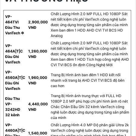
Chất Lượng Hình 2.0 MP FULL HD 1080P Sắt
VP-
nét tiết kiệm chi phí VanTech công nghệ luôn
464TVI
2,900,000
được ứng dụng trong từng sản phẩm của mình
Đầu Thu
VNĐ
Xem ban đêm 1 HDD AHD CVI TVI BCS HD
VanTech ✲
Analog
Chất Lượng Hình 2.0 MP FULL HD 1080P Sắt
VP-
nét tiết kiệm chi phí VanTech công nghệ luôn
464A|T|C
1,260,000
được ứng dụng trong từng sản phẩm của mình
Đầu Ghi
VNĐ
Xem ban đêm 1 HDD Tích hợp công nghệ AHD
VanTech
CVI TVI BCS ổn định Công Nghệ Mới
VP-
Trang Bị Hình ảnh ban đêm 1 HDD kết nối
4560A|T|C
1,960,000
nhanh với trang bị AHD CVI TVI BCS độ bên
Đầu Ghi
VNĐ
cao hơn
VanTech
Trang Bị Hình ảnh trung thực với FULL HD
Đầu Thu
1080P 2.0 MP phù hợp chi phí hình ảnh rõ nét
VP-
4,440,000
Chắc Chắn Đầu Ghi 32 kênh VanTech công
3242HD
VNĐ
nghệ luôn được ứng dụng trong từng sản phẩm
32 kênh
của mình
VP-
Chất Lượng Hình 4.0 MP Độ phân giải Ultra 2k
4460A|T|C
VanTech công nghệ luôn được ứng dụng trong
1,540,000
Đầu Thu
từng sản phẩm của mình Hình ảnh ban đêm 1