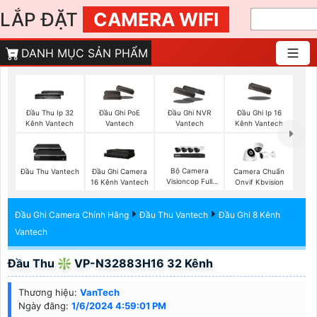
LẮP ĐẶT
CAMERA WIFI
DANH MỤC SẢN PHẨM
Đầu Thu Ip 32
Đầu Ghi PoE
Đầu Ghi NVR
Đầu Ghi Ip 16
Kênh Vantech
Vantech
Vantech
Kênh Vantech
Bộ Camera
Đầu Thu Vantech
Đầu Ghi Camera
Camera Chuẩn
Visioncop Full
16 Kênh Vantech
Onvif Kbvision
Color
Đầu Ghi Camera Chính Hãng
Đầu Thu Vantech
Đầu Ghi 8 Kênh
Vantech
Đầu Thu ❇ VP-N32883H16 32 Kênh
Thương hiệu:
VanTech
Ngày đăng:
1/6/2024 4:59:01 PM