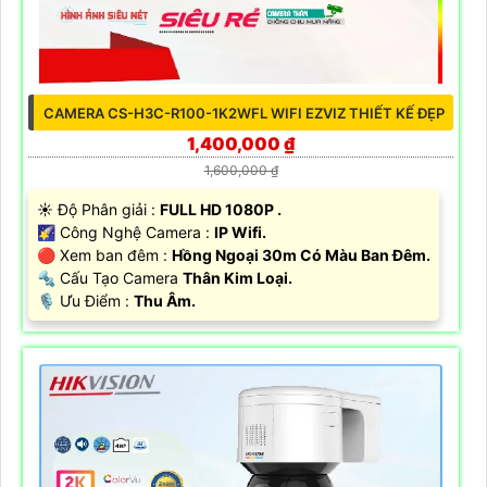
CAMERA CS-H3C-R100-1K2WFL WIFI EZVIZ THIẾT KẾ ĐẸP
1,400,000 ₫
1,600,000 ₫
☀️ Độ Phân giải :
FULL HD 1080P .
🌠 Công Nghệ Camera :
IP Wifi.
🔴 Xem ban đêm :
Hồng Ngoại 30m Có Màu Ban Đêm.
🔩 Cấu Tạo Camera
Thân Kim Loại.
️🎙 Ưu Điểm :
Thu Âm.