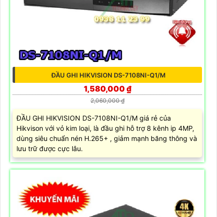
ĐẦU GHI HIKVISION DS-7108NI-Q1/M
1,580,000 ₫
2,060,000 ₫
ĐẦU GHI HIKVISION DS-7108NI-Q1/M giá rẻ của
Hikvison với vỏ kim loại, là đầu ghi hỗ trợ 8 kênh ip 4MP,
dùng siêu chuẩn nén H.265+ , giảm mạnh băng thông và
lưu trữ được cực lâu.