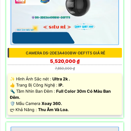
CAMERA DS-2DE3A400BW-DEF1T5 GIÁ RẺ
5,520,000 ₫
7,850,000 ₫
✨ Hình Ảnh Sắc nét :
Ultra 2k .
👍 Trang Bị Công Nghệ :
IP.
🔦 Tầm Nhìn Ban Đêm :
Full Color 30m Có Màu Ban
Đêm.
🛡 Mẫu Camera
Xoay 360.
️ლ Khả Năng :
Thu Âm Và Loa.