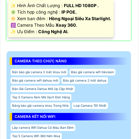
✨ Hình Ành Chất Lượng :
FULL HD 1080P .
✳️ Tích hợp công nghệ :
IP POE.
🔅 Xem ban đêm :
Hồng Ngoại Siêu Xa Starlight.
🕉️ Camera Theo Mẫu
Xoay 360.
️✨ Ưu Điểm :
Công Nghệ AI.
CAMERA THEO CHỨC NĂNG
Bản báo giá camera 2 mắt imou mới
Báo giá camera wifi hikvision
Báo giá camera wifi dahua mới
Báo giá camera 2 mắt dahua
Báo Giá Camera Dahua Mới Up Cập Nhật
Top 5 Camera Xem Mã Vạch Đơn Hàng
Bảng báo giá camera imou Trong Nhà
Loại Camera Tốt Nhất
CAMERA KẾT NỐI WIFI
Lắp camera Wifi Dahua Có Màu Ban Đêm
Top 5 Camera Wifi 360 Nên Mua