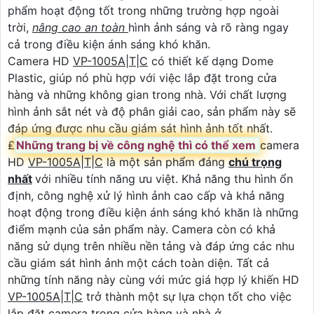
phẩm hoạt động tốt trong những trường hợp ngoài
trời,
nâng cao an toàn
hình ảnh sáng và rõ ràng ngay
cả trong điều kiện ánh sáng khó khăn.
Camera HD
VP-1005A|T|C
có thiết kế dạng Dome
Plastic, giúp nó phù hợp với việc lắp đặt trong cửa
hàng và những không gian trong nhà. Với chất lượng
hình ảnh sắt nét và độ phân giải cao, sản phẩm này sẽ
đáp ứng được nhu cầu giám sát hình ảnh tốt nhất.
₤
Những trang bị về công nghệ thì có thể xem
camera
HD
VP-1005A|T|C
là một sản phẩm đáng
chú trọng
nhất
với nhiều tính năng ưu việt. Khả năng thu hình ổn
định, công nghệ xử lý hình ảnh cao cấp và khả năng
hoạt động trong điều kiện ánh sáng khó khăn là những
điểm mạnh của sản phẩm này. Camera còn có khả
năng sử dụng trên nhiều nền tảng và đáp ứng các nhu
cầu giám sát hình ảnh một cách toàn diện. Tất cả
những tính năng này cùng với mức giá hợp lý khiến HD
VP-1005A|T|C
trở thành một sự lựa chọn tốt cho việc
lắp đặt camera trong cửa hàng và nhà ở.