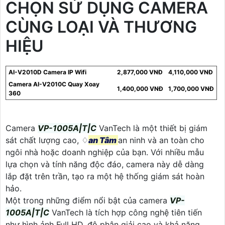
CHỌN SỬ DỤNG CAMERA
CÙNG LOẠI VÀ THƯƠNG
HIỆU
AI-V2010D Camera IP Wifi
2,877,000 VNĐ
4,110,000 VNĐ
Camera AI-V2010C Quay Xoay
1,400,000 VNĐ
1,700,000 VNĐ
360
Camera
VP-1005A|T|C
VanTech là một thiết bị giám
sát chất lượng cao, ♢
an Tâm
an ninh và an toàn cho
ngôi nhà hoặc doanh nghiệp của bạn. Với nhiều mẫu
lựa chọn và tính năng độc đáo, camera này dễ dàng
lắp đặt trên trần, tạo ra một hệ thống giám sát hoàn
hảo.
Một trong những điểm nổi bật của camera
VP-
1005A|T|C
VanTech là tích hợp công nghệ tiên tiến
như hình ảnh Full HD, độ phân giải cao và khả năng