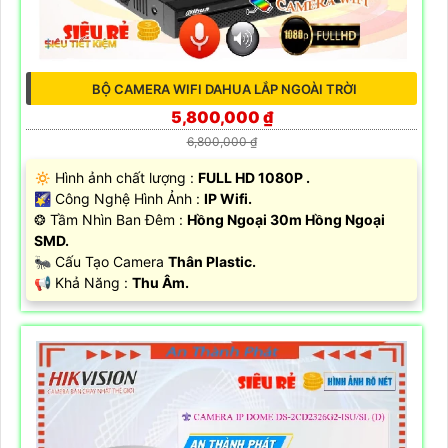
BỘ CAMERA WIFI DAHUA LẮP NGOÀI TRỜI
5,800,000 ₫
6,800,000 ₫
🔅 Hình ảnh chất lượng :
FULL HD 1080P .
🌠 Công Nghệ Hình Ảnh :
IP Wifi.
❂ Tầm Nhìn Ban Đêm :
Hồng Ngoại 30m Hồng Ngoại
SMD.
🐜 Cấu Tạo Camera
Thân Plastic.
️📢 Khả Năng :
Thu Âm.