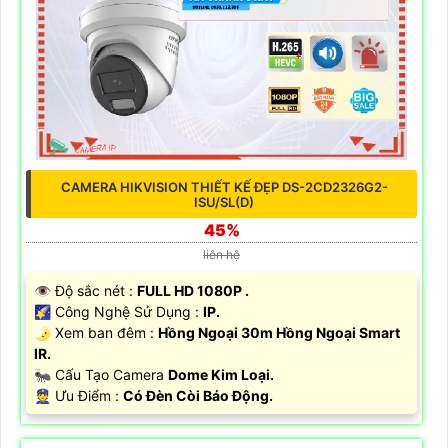
CAMERA HIKVISION THIẾT KẾ ĐẸP DS-2CD2326G2-
ISU/SL(D)
45%
liên hệ
👁 Độ sắc nét :
FULL HD 1080P .
🌠 Công Nghệ Sử Dụng :
IP.
🌛 Xem ban đêm :
Hồng Ngoại 30m Hồng Ngoại Smart
IR.
🐜 Cấu Tạo Camera
Dome Kim Loại.
️👮 Ưu Điểm :
Có Đèn Còi Báo Động.