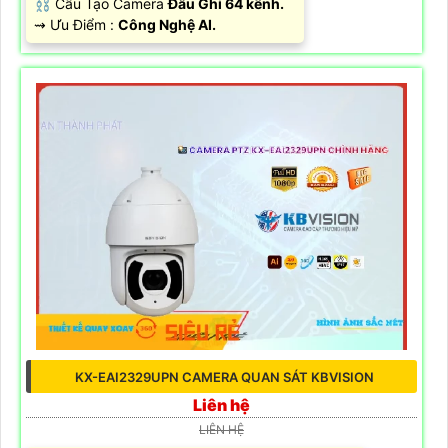
⛓ Cấu Tạo Camera
Đầu Ghi 64 kênh.
️⇝ Ưu Điểm :
Công Nghệ AI.
KX-EAI2329UPN CAMERA QUAN SÁT KBVISION
Liên hệ
LIÊN HỆ