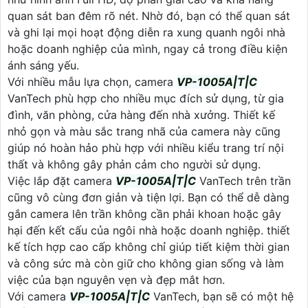
quan sát ban đêm rõ nét. Nhờ đó, bạn có thể quan sát
và ghi lại mọi hoạt động diễn ra xung quanh ngôi nhà
hoặc doanh nghiệp của mình, ngay cả trong điều kiện
ánh sáng yếu.
Với nhiều mẫu lựa chọn, camera
VP-1005A|T|C
VanTech phù hợp cho nhiều mục đích sử dụng, từ gia
đình, văn phòng, cửa hàng đến nhà xưởng. Thiết kế
nhỏ gọn và màu sắc trang nhã của camera này cũng
giúp nó hoàn hảo phù hợp với nhiều kiểu trang trí nội
thất và không gây phản cảm cho người sử dụng.
Việc lắp đặt camera
VP-1005A|T|C
VanTech trên trần
cũng vô cùng đơn giản và tiện lợi. Bạn có thể dễ dàng
gắn camera lên trần không cần phải khoan hoặc gây
hại đến kết cấu của ngôi nhà hoặc doanh nghiệp. thiết
kế tích hợp cao cấp không chỉ giúp tiết kiệm thời gian
và công sức mà còn giữ cho không gian sống và làm
việc của bạn nguyên vẹn và đẹp mắt hơn.
Với camera
VP-1005A|T|C
VanTech, bạn sẽ có một hệ