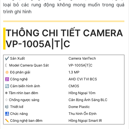
loại bỏ các rung động không mong muốn trong quá
trình ghi hình
THÔNG CHI TIẾT CAMERA
VP-1005A|T|C
✔️ Sản Xuất
Camera VanTech
〘 Model Camera Quan Sát
VP-1005A|T|C
🔅 Độ phân giải
1.3 MP
🕉️ Công nghệ
AHD CVI TVI BCS
🔄 Cảm biến hình ảnh
CMOS
❈ Tầm nhìn ban đêm
Hồng Ngoại 10m
♢ Chống ngược sáng
Cân Bịng Ánh Sáng BLC
🎼️ Thiết kế
Dome Plastic
🛃 Chức năng
Thu hình Ổn Định
✏ Công nghệ ban đêm
Hồng Ngoại Smart IR