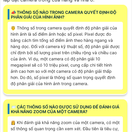
📣 THÔNG SỐ NÀO TRONG CAMERA QUYẾT ĐỊNH ĐỘ
PHÂN GIẢI CỦA HÌNH ẢNH?
🤴 Thông số trong camera quyết định độ phân giải của
hình ảnh là số điểm ảnh hoặc số pixel. Pixel được đo
bằng cách tìm tổng số điểm ảnh theo hàng ngang và
hàng dọc. Đối với camera kỹ thuật số, độ phân giải được
chỉ định bởi số lượng pixel trên chiều rộng và chiều cao
của ảnh. Ví dụ, một camera có độ phân giải 10
megapixel sẽ có 10 triệu pixel, cung cấp chi tiết hình
ảnh cao hơn so với một camera có độ phân giải thấp
hơn. Do đó, số pixel là thông số quan trọng quyết định
độ phân giải của hình ảnh trong camera.
📨 CÁC THÔNG SỐ NÀO ĐƯỢC SỬ DỤNG ĐỂ ĐÁNH GIÁ
KHẢ NĂNG ZOOM CỦA MỘT CAMERA?
👸 Khi đánh giá khả năng zoom của một camera, có một
số thông số quan trọng cần xem xét. Đầu tiên là tiêu cự,