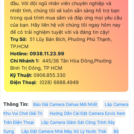
đầu. Với đội ngũ nhân viên chuyên nghiệp và
nhiệt tình, chúng tôi sẽ luôn sẵn sàng hỗ trợ bạn
trong quá trình mua sắm và đáp ứng mọi yêu cầu
của bạn. Hãy liên hệ với chúng tôi ngay hôm nay
để có trải nghiệm tuyệt vời và đáng tin cậy!
Trụ Sở:
51 Lũy Bán Bích, Phường Phú Thạnh,
TP.HCM
Hotline: 0938.11.23.99
Chi Nhánh 1:
445/38 Tân Hòa Đông,Phường
Bình Trị Đông, TP HCM
Kỹ Thuật:
0906.855.330
Điện Thoại:
(028) 6688.4949
Thông Tin:
Báo Giá Camera Dahua Mới Nhất
Lắp Camera
Khu Vui Chơi Giải Trí
Hướng Dẫn Cài Đặt Camera Ezviz Xem
Trên Điện Thoại
Lắp Camera Giám Sát Công Trình Xây
Dựng
Lắp Đặt Camera Nhà Máy Xử Lý Nước Thải
Bộ