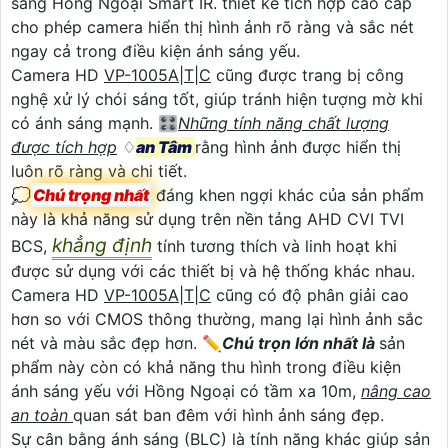
sáng Hồng Ngoại Smart IR. thiết kế tích hợp cao cấp
cho phép camera hiển thị hình ảnh rõ ràng và sắc nét
ngay cả trong điều kiện ánh sáng yếu.
Camera HD
VP-1005A|T|C
cũng được trang bị công
nghệ xử lý chói sáng tốt, giúp tránh hiện tượng mờ khi
có ánh sáng mạnh. 🎛
Những tính năng chất lượng
được tích hợp
♢
an Tâm
rằng hình ảnh được hiển thị
luôn rõ ràng và chi tiết.
💭
Chú trọng nhất
đáng khen ngợi khác của sản phẩm
này là khả năng sử dụng trên nền tảng AHD CVI TVI
khẳng định
BCS,
tính tương thích và linh hoạt khi
được sử dụng với các thiết bị và hệ thống khác nhau.
Camera HD
VP-1005A|T|C
cũng có độ phân giải cao
hơn so với CMOS thông thường, mang lại hình ảnh sắc
nét và màu sắc đẹp hơn. ✏
Chú trọn lớn nhất là
sản
phẩm này còn có khả năng thu hình trong điều kiện
ánh sáng yếu với Hồng Ngoại có tầm xa 10m,
nâng cao
an toàn
quan sát ban đêm với hình ảnh sáng đẹp.
Sự cân bằng ánh sáng (BLC) là tính năng khác giúp sản