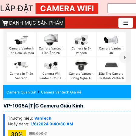
LẮP ĐẶT
CAMERA WIFI
DANH MỤC SẢN PHẨM
Camera Vantech
Camera Vantech
Camera Ip 3k
Camera Vantech
Ban Đêm Có Màu
Hình Ảnh 2K
Vanech
4K
Camera Ip Thân
Camera Wifi
Camera Vantech
Đầu Thu Camera
Vantech
Vantech Có Báo
Công Nghệ Ai
32 Kênh Vantech
Động
Camera Quan Sát
Camera Vantech Giá Rẻ
VP-1005A|T|C Camera Giấu Kính
Thương hiệu:
VanTech
Ngày đăng:
1/6/2024 9:40:30 AM
30%
999,000 ₫