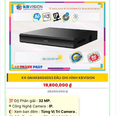
KX-DAI4K8464EN3 ĐẦU GHI HÌNH KBVISION
19,800,000 ₫
28,000,000 ₫
💯 Độ Phân giải :
32 MP.
®️ Công Nghệ Camera :
IP.
🌔 Xem ban đêm :
Từng Vị Trí Camera .