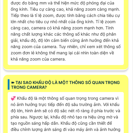
được đo bằng mm và thể hiện mức độ phóng đại của
ống kính. Tiêu cự càng cao, khả năng zoom càng mạnh.
Tiếp theo là tỉ lệ zoom, được tính bằng cách chia tiêu cự
lớn nhất cho tiêu cự nhỏ nhất của ống kính. Tỉ lệ zoom
càng cao, camera có khả năng zoom mạnh hơn. Tính
năng chất lượng khác các thông số khác như độ phân
giải, khẩu độ, độ lớn cảm biến cũng ảnh hưởng đến khả
năng zoom của camera. Tuy nhiên, chỉ xem xét thông số
zoom đơn lẻ không thể mang lại cái nhìn toàn diện về
khả năng zoom của camera.
➽ TẠI SAO KHẨU ĐỘ LÀ MỘT THÔNG SỐ QUAN TRỌNG
TRONG CAMERA?
💞 Khẩu độ là một thông số quan trọng trong camera vì
nó ảnh hưởng trực tiếp đến độ sâu trường ảnh. Với khẩu
độ lớn, hình ảnh sẽ có độ sắc nét rõ ràng ở phía trước và
phía sau. Ngược lại, khẩu độ nhỏ tạo ra hiệu ứng mờ và
tạo nguồn sáng hấp dẫn. Khẩu độ cũng cần thiết để
điều chỉnh lượng ánh sáng đi vào máy ảnh và ảnh hưởng