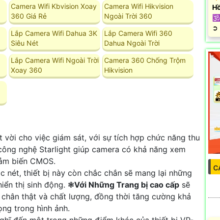
Camera Wifi Kbvision Xoay
Camera Wifi Hikvision
Hồ
360 Giá Rẻ
Ngoài Trời 360
🕉
️➲
Lắp Camera Wifi Dahua 3K
Lắp Camera Wifi 360
Siêu Nét
Dahua Ngoài Trời
Lắp Camera Wifi Ngoài Trời
Camera 360 Chống Trộm
Xoay 360
Hikvision
 vời cho việc giám sát, với sự tích hợp chức năng thu
công nghệ Starlight giúp camera có khả năng xem
cảm biến CMOS.
C
c nét, thiết bị này còn chắc chắn sẽ mang lại những
iển thị sinh động. ❃
Với Những Trang bị cao cấp
sẽ
chân thật và chất lượng, đồng thời tăng cường khả
ọng trong hình ảnh.
ghĩ đến một trong những điểm khác của thiết bị VP-