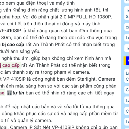
p xem qua điện thoại và máy tính
vẫn Khẳng định rằng chất lượng hình ảnh tốt, thì
T
S
n phù hợp. Với độ phân giải 2.0 MP FULL HD 1080P,
 chi tiết trên điện thoại di động và máy tính.
c
 VP-410SIP là khả năng quan sát ban đêm thông qua
 80m, bạn có thể dễ dàng theo dõi các khu vực trong
L
 bị cao cấp
rất An Thành Phát có thể nhận biết trong
T
dưới ánh sáng yếu.
 nghệ thu âm, giúp bạn không chỉ xem hình ảnh mà
ị cao cấp
rất An Thành Phát có thể nhận biết trong
oặc âm thanh xảy ra trong phạm vi camera.
L
t VP-410SIP là công nghệ ban đêm Starlight. Camera
C
ình ảnh màu sáng hơn so với các sản phẩm cùng phân
C
ao
🎛
tự tin
bạn có thể nhìn rõ ràng các chi tiết ngay
L
h để cập nhật các bản vá và sửa lỗi từ xa thông qua
C
 dễ dàng khắc phục các sự cố và nâng cấp phần mềm từ
ảo trì và quản lý camera.
L
loại, Camera IP Sắt Nét VP-410SIP không chỉ giúp bạn