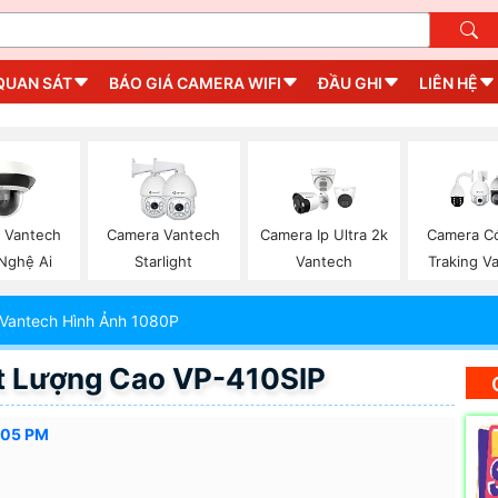
QUAN SÁT
BÁO GIÁ CAMERA WIFI
ĐẦU GHI
LIÊN HỆ
 Vantech
Camera Vantech
Camera Ip Ultra 2k
Camera C
Nghệ Ai
Starlight
Vantech
Traking V
Vantech Hình Ảnh 1080P
t Lượng Cao VP-410SIP
:05 PM