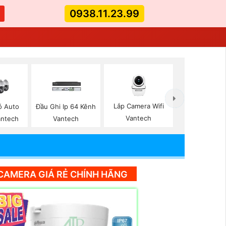
0938.11.23.99
Lắp Camera Wifi
ó Auto
Đầu Ghi Ip 64 Kênh
Vantech
antech
Vantech
CAMERA GIÁ RẺ CHÍNH HÃNG