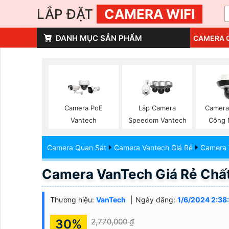
LẮP ĐẶT
CAMERA WIFI
DANH MỤC SẢN PHẨM
CAMERA 
Camera PoE
Lắp Camera
Camera
Vantech
Speedom Vantech
Công 
Camera Quan Sát
Camera Vantech Giá Rẻ
Camera 
Camera VanTech Giá Rẻ Chấ
Thương hiệu:
VanTech
Ngày đăng:
1/6/2024 2:38
30%
2,770,000 ₫