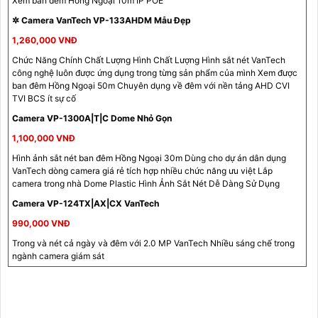
Xem ban đêm Hồng Ngoại 10m IP POE
✲ Camera VanTech VP-133AHDM Mẫu Đẹp
1,260,000 VNĐ
Chức Năng Chính Chất Lượng Hình Chất Lượng Hình sắt nét VanTech
công nghệ luôn được ứng dụng trong từng sản phẩm của mình Xem được
ban đêm Hồng Ngoại 50m Chuyên dụng về đêm với nền tảng AHD CVI
TVI BCS ít sự cố
Camera VP-1300A|T|C Dome Nhỏ Gọn
1,100,000 VNĐ
Hình ảnh sắt nét ban đêm Hồng Ngoại 30m Dùng cho dự án dân dụng
VanTech dòng camera giá rẻ tích hợp nhiều chức năng ưu việt Lắp
camera trong nhà Dome Plastic Hình Ảnh Sắt Nét Dễ Dàng Sử Dụng
Camera VP-124TX|AX|CX VanTech
990,000 VNĐ
Trong và nét cả ngày và đêm với 2.0 MP VanTech Nhiều sáng chế trong
ngành camera giám sát