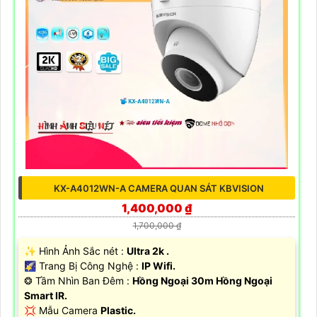
KX-A4012WN-A CAMERA QUAN SÁT KBVISION
1,400,000 ₫
1,700,000 ₫
✨ Hình Ảnh Sắc nét :
Ultra 2k .
🌠 Trang Bị Công Nghệ :
IP Wifi.
❂ Tầm Nhìn Ban Đêm :
Hồng Ngoại 30m Hồng Ngoại
Smart IR.
💢 Mẫu Camera
Plastic.