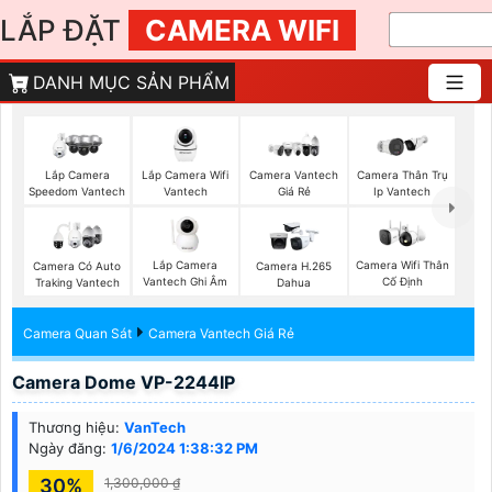
LẮP ĐẶT
CAMERA WIFI
DANH MỤC SẢN PHẨM
Lắp Camera Wifi
Lắp Camera
Camera Vantech
Camera Thân Trụ
Vantech
Speedom Vantech
Giá Rẻ
Ip Vantech
Lắp Camera
Camera Wifi Thân
Camera Có Auto
Camera H.265
Vantech Ghi Âm
Cố Định
Traking Vantech
Dahua
Camera Quan Sát
Camera Vantech Giá Rẻ
Camera Dome VP-2244IP
Thương hiệu:
VanTech
Ngày đăng:
1/6/2024 1:38:32 PM
30%
1,300,000 ₫