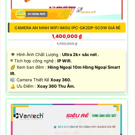
CAMERA AN NINH WIFI IMOU IPC-GK2DP-5C0W GIÁ RẺ
1,400,000 ₫
1,700,000 ₫
👁 Hình Ành Chất Lượng :
Ultra 2k+ sắc nét .
®️ Tích hợp công nghệ :
IP Wifi.
🌈 Xem ban đêm :
Hồng Ngoại 10m Hồng Ngoại Smart
IR.
🎼️ Camera Thiết Kế
Xoay 360.
️🔔 Ưu Điểm :
Xoay 360 Thu Âm.