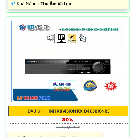
️💎 Khả Năng :
Thu Âm Và Loa.
ĐẦU GHI HÌNH KBVISION KX-D4K8816NR3
30%
31,700,000 ₫