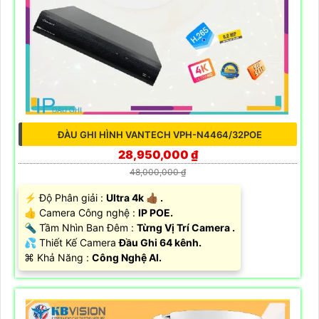
ĐÀU GHI HÌNH VANTECH VPH-N4464/32POE
28,950,000 ₫
48,000,000 ₫
️⚡ Độ Phân giải :
Ultra 4k 👍🏾 .
👍 Camera Công nghệ :
IP POE.
🔦 Tầm Nhìn Ban Đêm :
Từng Vị Trí Camera .
💦 Thiết Kế Camera
Đầu Ghi 64 kênh.
️⌘ Khả Năng :
Công Nghệ AI.