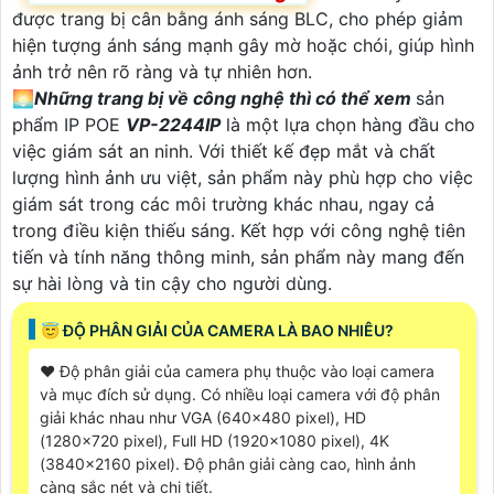
được trang bị cân bằng ánh sáng BLC, cho phép giảm
hiện tượng ánh sáng mạnh gây mờ hoặc chói, giúp hình
ảnh trở nên rõ ràng và tự nhiên hơn.
🌅
Những trang bị về công nghệ thì có thể xem
sản
phẩm IP POE
VP-2244IP
là một lựa chọn hàng đầu cho
việc giám sát an ninh. Với thiết kế đẹp mắt và chất
lượng hình ảnh ưu việt, sản phẩm này phù hợp cho việc
giám sát trong các môi trường khác nhau, ngay cả
trong điều kiện thiếu sáng. Kết hợp với công nghệ tiên
tiến và tính năng thông minh, sản phẩm này mang đến
sự hài lòng và tin cậy cho người dùng.
😇 ĐỘ PHÂN GIẢI CỦA CAMERA LÀ BAO NHIÊU?
♥️ Độ phân giải của camera phụ thuộc vào loại camera
và mục đích sử dụng. Có nhiều loại camera với độ phân
giải khác nhau như VGA (640x480 pixel), HD
(1280x720 pixel), Full HD (1920x1080 pixel), 4K
(3840x2160 pixel). Độ phân giải càng cao, hình ảnh
càng sắc nét và chi tiết.