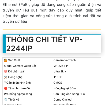
Ethernet (PoE), giúp dễ dàng cung cấp nguồn điện và
truyền dữ liệu qua một dây cáp duy nhất, giúp tiết
kiệm thời gian và công sức trong quá trình cài đặt và
truyền dữ liệu
THÔNG CHI TIẾT VP-
2244IP
💁 Sản Xuất
Camera VanTech
Model Camera Quan Sát
VP-2244IP
💯 Độ phân giải
Ultra 2k +
⚒ Công nghệ
IP POE
™️ Cảm biến hình ảnh
CMOS
🔴 Tầm nhìn ban đêm
Hồng Ngoại 30m
₩ Chống ngược sáng
Cân Bịng Ánh Sáng BLC
🗜️ Thiết kế
Dome Kim loại