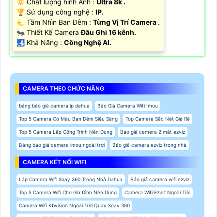
🔅 Chất lượng hình Ảnh :
Ultra 8k .
🏆 Sử dụng công nghệ :
IP.
🌜 Tầm Nhìn Ban Đêm :
Từng Vị Trí Camera .
🐜 Thiết Kế Camera
Đầu Ghi 16 kênh.
️🛃 Khả Năng :
Công Nghệ AI.
CAMERA THEO CHỨC NĂNG
bảng báo giá camera ip dahua
Báo Giá Camera Wifi Imou
Top 5 Camera Có Màu Ban Đêm Siêu Sáng
Top Camera Sắc Nét Giá Rẻ
Top 5 Camera Lắp Công Trình Nên Dùng
Báo giá camera 2 mắt ezviz
Bảng báo giá camera imou ngoài trời
Báo giá camera ezviz trong nhà
CAMERA KẾT NỐI WIFI
Lắp Camera Wifi Xoay 360 Trong Nhà Dahua
Báo giá camera wifi ezviz
Top 5 Camera Wifi Cho Gia Đình Nên Dùng
Camera Wifi Ezviz Ngoài Trời
Camera Wifi Kbvision Ngoài Trời Quay Xoay 360