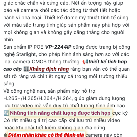
giác chắc chắn và cứng cáp. Nét ấn tượng này giúp
bảo vệ camera khỏi các tác động từ thời tiết hoặc
hành vi phá hoại. Thiết kế dome mỹ thuật tinh tế cùng
với màu sắc trung tính giúp sản phẩm này phù hợp với
mọi không gian và không gây căng thẳng cho người
nhìn.
Sản phẩm IP POE
VP-2244IP
cũng được trang bị công
nghệ Starlight, cho phép hình ảnh sáng hơn so với các
loại camera CMOS thông thường. 📢
thiết kế tích hợp
cao cấp
🎛
Khẳng định rằng
rằng bạn vẫn có thể quan
sát rõ ràng và chi tiết ngay cả trong môi trường thiếu
sáng.
Về công nghệ nén, sản phẩm này hỗ trợ
H.265+/H.265/H.264+/H.264, giúp giảm dung lượng
lưu trữ video mà vẫn duy trì chất lượng hình ảnh cao.
🔄
Những tính năng chất lượng được tích hợp
cực kỳ
Có rất nhiều giá trị cao cấp khi lưu trữ nhiều video
hoặc khi phải tiết kiệm không gian đĩa cứng.
♚
Điểm nhấn khác có thể đánh giá
camera này còn