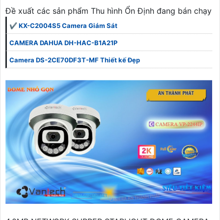
Đề xuất các sản phẩm Thu hình Ổn Định đang bán chạy
✔️ KX-C2004S5 Camera Giám Sát
CAMERA DAHUA DH-HAC-B1A21P
Camera DS-2CE70DF3T-MF Thiết kế Đẹp