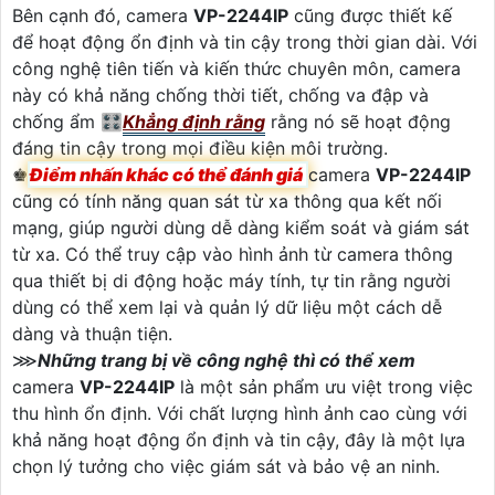
Bên cạnh đó, camera
VP-2244IP
cũng được thiết kế
để hoạt động ổn định và tin cậy trong thời gian dài. Với
công nghệ tiên tiến và kiến ​​thức chuyên môn, camera
này có khả năng chống thời tiết, chống va đập và
chống ẩm 🎛
Khẳng định rằng
rằng nó sẽ hoạt động
đáng tin cậy trong mọi điều kiện môi trường.
♚
Điểm nhấn khác có thể đánh giá
camera
VP-2244IP
cũng có tính năng quan sát từ xa thông qua kết nối
mạng, giúp người dùng dễ dàng kiểm soát và giám sát
từ xa. Có thể truy cập vào hình ảnh từ camera thông
qua thiết bị di động hoặc máy tính, tự tin rằng người
dùng có thể xem lại và quản lý dữ liệu một cách dễ
dàng và thuận tiện.
⋙
Những trang bị về công nghệ thì có thể xem
camera
VP-2244IP
là một sản phẩm ưu việt trong việc
thu hình ổn định. Với chất lượng hình ảnh cao cùng với
khả năng hoạt động ổn định và tin cậy, đây là một lựa
chọn lý tưởng cho việc giám sát và bảo vệ an ninh.