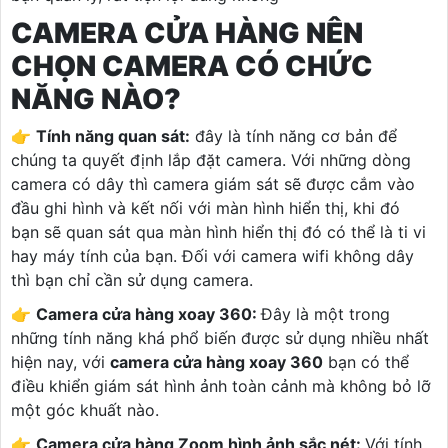
CAMERA CỬA HÀNG NÊN
CHỌN CAMERA CÓ CHỨC
NĂNG NÀO?
👉
Tính năng quan sát:
đây là tính năng cơ bản để
chúng ta quyết định lắp đặt camera. Với những dòng
camera có dây thì camera giám sát sẽ được cắm vào
đầu ghi hình và kết nối với màn hình hiển thị, khi đó
bạn sẽ quan sát qua màn hình hiển thị đó có thể là ti vi
hay máy tính của bạn. Đối với camera wifi không dây
thì bạn chỉ cần sử dụng camera.
👉
Camera cửa hàng xoay 360:
Đây là một trong
những tính năng khá phổ biến được sử dụng nhiều nhất
hiện nay, với
camera cửa hàng xoay 360
bạn có thể
điều khiển giám sát hình ảnh toàn cảnh mà không bỏ lỡ
một góc khuất nào.
👉
Camera cửa hàng Zoom hình ảnh sắc nét:
Với tính