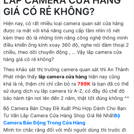
LẮP CAMERA CỬA HÀNG
GIÁ CÓ RẺ KHÔNG?
Hiện nay, có rất nhiều loại camera quan sát cửa hàng
được ra mắt với khả năng cung cấp tầm nhìn rõ nét
kèm theo đó là những tính năng công nghệ thông minh
điều khiển ống kính xoay 360 độ, nghe nói đàm thoại 2
chiều, theo dõi chuyển động , ... Vậy lắp camera cửa
hàng giá có rẻ không?
Theo khảo sát thị trường camera quan sát thì An Thành
Phát nhận thấy
lắp camera cửa hàng
hiện nay cũng
khá là rẻ, thậm chí chỉ cần bỏ ra
799K
là bạn đã có thể
sử dụng dịch vụ lắp camera từ A-Z, có đầy đủ chế độ
bảo hành tận nơi lên đến 2 năm, thật tốt đúng không ^^
Bộ Camera Bán Chạy Đề Xuất Phù Hợp Dành Cho Bạn:
Tư Vấn Lắp Camera Cửa Hàng Shop Giá Rẻ Nhất
Bộ
Camera Báo Động Trong Cửa Hàng
Mình tin chắc rằng đối với mỗi người dùng thì trước đi