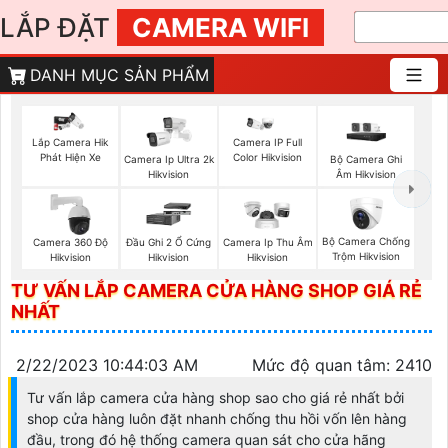
LẮP ĐẶT
CAMERA WIFI
DANH MỤC SẢN PHẨM
Lắp Camera Hik
Camera IP Full
Phát Hiện Xe
Color Hikvision
Bộ Camera Ghi
Camera Ip Ultra 2k
Âm Hikvision
Hikvision
Bộ Camera Chống
Camera 360 Độ
Đầu Ghi 2 Ổ Cứng
Camera Ip Thu Âm
Trộm Hikvision
Hikvision
Hikvision
Hikvision
TƯ VẤN LẮP CAMERA CỬA HÀNG SHOP GIÁ RẺ
NHẤT
2/22/2023 10:44:03 AM
Mức độ quan tâm: 2410
Tư vấn lắp camera cửa hàng shop sao cho giá rẻ nhất bởi
shop cửa hàng luôn đặt nhanh chống thu hồi vốn lên hàng
đầu, trong đó hệ thống camera quan sát cho cửa hãng