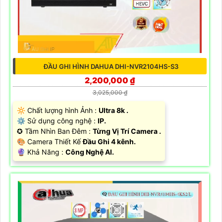
ĐẦU GHI HÌNH DAHUA DHI-NVR2104HS-S3
2,200,000 ₫
3,025,000 ₫
🔆 Chất lượng hình Ảnh :
Ultra 8k .
⚙ Sử dụng công nghệ :
IP.
✪ Tầm Nhìn Ban Đêm :
Từng Vị Trí Camera .
🎨 Camera Thiết Kế
Đầu Ghi 4 kênh.
️🔮 Khả Năng :
Công Nghệ AI.