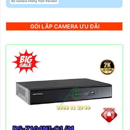
Bộ Camera Chống Trộm Kbvision
GÓI LẮP CAMERA ƯU ĐÃI