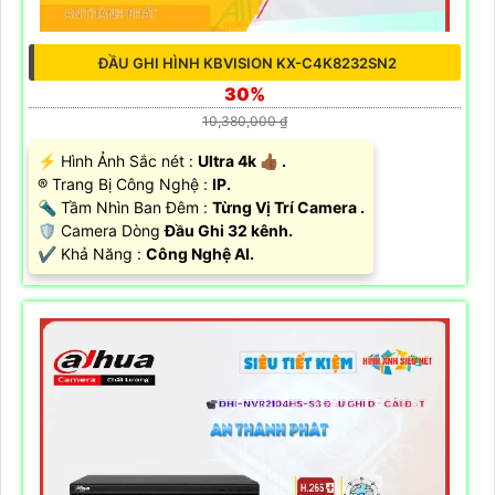
ĐẦU GHI HÌNH KBVISION KX-C4K8232SN2
30%
10,380,000 ₫
️⚡ Hình Ảnh Sắc nét :
Ultra 4k 👍🏾 .
®️ Trang Bị Công Nghệ :
IP.
🔦 Tầm Nhìn Ban Đêm :
Từng Vị Trí Camera .
🛡 Camera Dòng
Đầu Ghi 32 kênh.
️✔️ Khả Năng :
Công Nghệ AI.