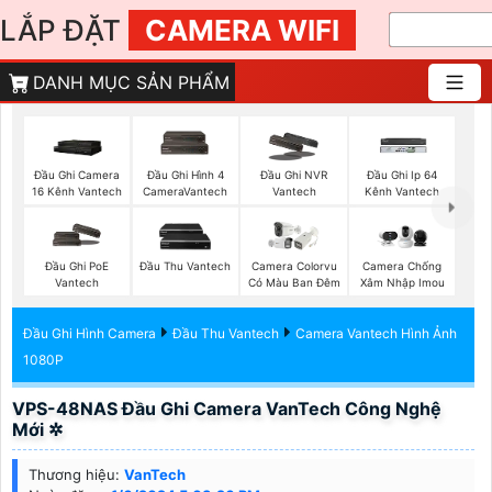
LẮP ĐẶT
CAMERA WIFI
DANH MỤC SẢN PHẨM
Đầu Ghi Camera
Đầu Ghi Hình 4
Đầu Ghi NVR
Đầu Ghi Ip 64
16 Kênh Vantech
CameraVantech
Vantech
Kênh Vantech
Đầu Ghi PoE
Đầu Thu Vantech
Camera Colorvu
Camera Chống
Vantech
Có Màu Ban Đêm
Xâm Nhập Imou
Đầu Ghi Hình Camera
Đầu Thu Vantech
Camera Vantech Hình Ảnh
1080P
VPS-48NAS Đầu Ghi Camera VanTech Công Nghệ
Mới ✲
Thương hiệu:
VanTech