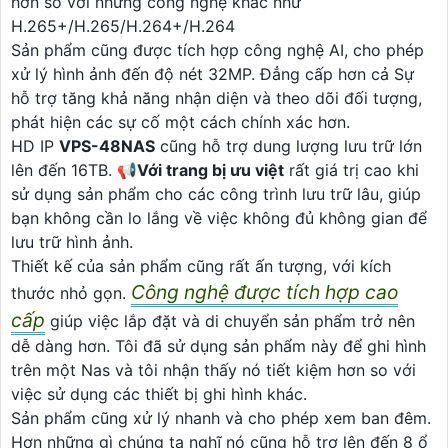
hơn so với những công nghệ khác như
H.265+/H.265/H.264+/H.264
Sản phẩm cũng được tích hợp công nghệ AI, cho phép
xử lý hình ảnh đến độ nét 32MP. Đẳng cấp hơn cả Sự
hỗ trợ tăng khả năng nhận diện và theo dõi đối tượng,
phát hiện các sự cố một cách chính xác hơn.
HD IP
VPS-48NAS
cũng hỗ trợ dung lượng lưu trữ lớn
lên đến 16TB. 📢
Với trang bị ưu việt
rất giá trị cao khi
sử dụng sản phẩm cho các công trình lưu trữ lâu, giúp
bạn không cần lo lắng về việc không đủ không gian để
lưu trữ hình ảnh.
Thiết kế của sản phẩm cũng rất ấn tượng, với kích
Công nghệ được tích hợp cao
thước nhỏ gọn.
cấp
giúp việc lắp đặt và di chuyển sản phẩm trở nên
dễ dàng hơn. Tôi đã sử dụng sản phẩm này để ghi hình
trên một Nas và tôi nhận thấy nó tiết kiệm hơn so với
việc sử dụng các thiết bị ghi hình khác.
Sản phẩm cũng xử lý nhanh và cho phép xem ban đêm.
Hơn những gì chúng ta nghĩ nó cũng hỗ trợ lên đến 8 ổ