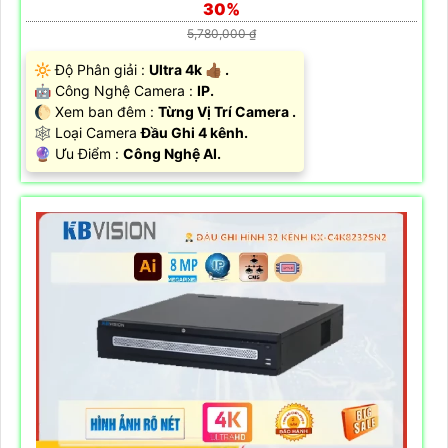
30%
5,780,000 ₫
🔆 Độ Phân giải :
Ultra 4k 👍🏾 .
🤖️ Công Nghệ Camera :
IP.
🌔 Xem ban đêm :
Từng Vị Trí Camera .
🕸️ Loại Camera
Đầu Ghi 4 kênh.
️🔮 Ưu Điểm :
Công Nghệ AI.