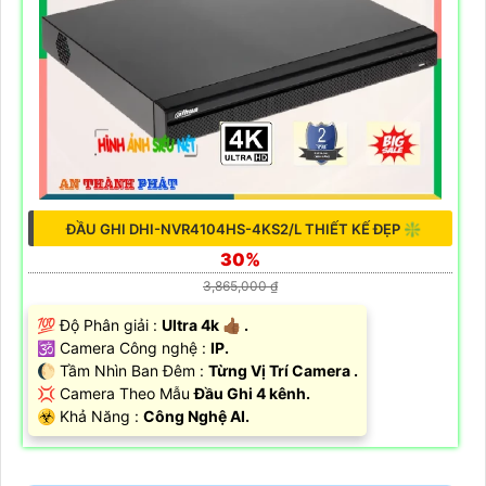
ĐẦU GHI DHI-NVR4104HS-4KS2/L THIẾT KẾ ĐẸP ❇
30%
3,865,000 ₫
💯 Độ Phân giải :
Ultra 4k 👍🏾 .
🕉️ Camera Công nghệ :
IP.
🌔 Tầm Nhìn Ban Đêm :
Từng Vị Trí Camera .
💢 Camera Theo Mẫu
Đầu Ghi 4 kênh.
️☣️ Khả Năng :
Công Nghệ AI.