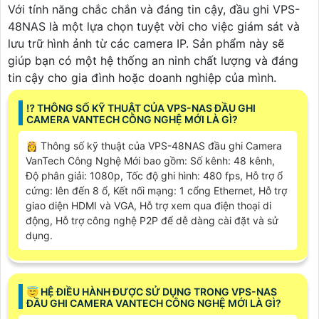
Với tính năng chắc chắn và đáng tin cậy, đầu ghi VPS-
48NAS là một lựa chọn tuyệt vời cho việc giám sát và
lưu trữ hình ảnh từ các camera IP. Sản phẩm này sẽ
giúp bạn có một hệ thống an ninh chất lượng và đáng
tin cậy cho gia đình hoặc doanh nghiệp của mình.
⁉️ THÔNG SỐ KỸ THUẬT CỦA VPS-NAS ĐẦU GHI
CAMERA VANTECH CÔNG NGHỆ MỚI LÀ GÌ?
👸 Thông số kỹ thuật của VPS-48NAS đầu ghi Camera
VanTech Công Nghệ Mới bao gồm: Số kênh: 48 kênh,
Độ phân giải: 1080p, Tốc độ ghi hình: 480 fps, Hỗ trợ ổ
cứng: lên đến 8 ổ, Kết nối mạng: 1 cổng Ethernet, Hỗ trợ
giao diện HDMI và VGA, Hỗ trợ xem qua điện thoại di
động, Hỗ trợ công nghệ P2P để dễ dàng cài đặt và sử
dụng.
😇 HỆ ĐIỀU HÀNH ĐƯỢC SỬ DỤNG TRONG VPS-NAS
ĐẦU GHI CAMERA VANTECH CÔNG NGHỆ MỚI LÀ GÌ?