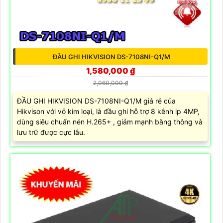
ĐẦU GHI HIKVISION DS-7108NI-Q1/M
1,580,000 ₫
2,060,000 ₫
ĐẦU GHI HIKVISION DS-7108NI-Q1/M giá rẻ của
Hikvison với vỏ kim loại, là đầu ghi hỗ trợ 8 kênh ip 4MP,
dùng siêu chuẩn nén H.265+ , giảm mạnh băng thông và
lưu trữ được cực lâu.