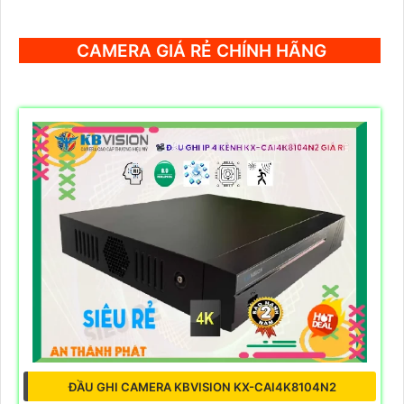
CAMERA GIÁ RẺ CHÍNH HÃNG
ĐẦU GHI CAMERA KBVISION KX-CAI4K8104N2