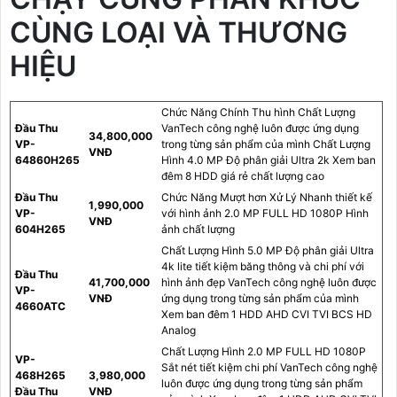
CÙNG LOẠI VÀ THƯƠNG
HIỆU
Chức Năng Chính Thu hình Chất Lượng
Đầu Thu
VanTech công nghệ luôn được ứng dụng
34,800,000
VP-
trong từng sản phẩm của mình Chất Lượng
VNĐ
64860H265
Hình 4.0 MP Độ phân giải Ultra 2k Xem ban
đêm 8 HDD giá rẻ chất lượng cao
Đầu Thu
Chức Năng Mượt hơn Xử Lý Nhanh thiết kế
1,990,000
VP-
với hình ảnh 2.0 MP FULL HD 1080P Hình
VNĐ
604H265
ảnh chất lượng
Chất Lượng Hình 5.0 MP Độ phân giải Ultra
4k lite tiết kiệm băng thông và chi phí với
Đầu Thu
41,700,000
hình ảnh đẹp VanTech công nghệ luôn được
VP-
VNĐ
ứng dụng trong từng sản phẩm của mình
4660ATC
Xem ban đêm 1 HDD AHD CVI TVI BCS HD
Analog
Chất Lượng Hình 2.0 MP FULL HD 1080P
VP-
Sắt nét tiết kiệm chi phí VanTech công nghệ
468H265
3,980,000
luôn được ứng dụng trong từng sản phẩm
Đầu Thu
VNĐ