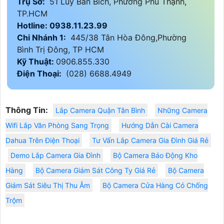
Trụ Sở:
51 Lũy Bán Bích, Phường Phú Thạnh,
TP.HCM
Hotline: 0938.11.23.99
Chi Nhánh 1:
445/38 Tân Hòa Đông,Phường
Bình Trị Đông, TP HCM
Kỹ Thuật:
0906.855.330
Điện Thoại:
(028) 6688.4949
Thông Tin:
Lắp Camera Quận Tân Bình
Những Camera
Wifi Lắp Văn Phòng Sang Trọng
Hướng Dẫn Cài Camera
Dahua Trên Điện Thoại
Tư Vấn Lắp Camera Gia Đình Giá Rẻ
Demo Lắp Camera Gia Đình
Bộ Camera Báo Động Kho
Hàng
Bộ Camera Giám Sát Công Ty Giá Rẻ
Bộ Camera
Giám Sát Siêu Thị Thu Âm
Bộ Camera Cửa Hàng Có Chống
Trộm