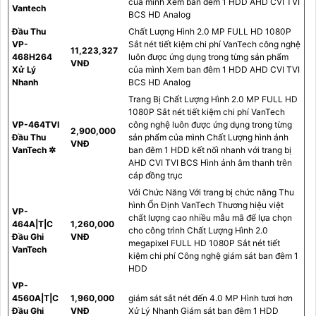
của mình Xem ban đêm 1 HDD AHD CVI TVI
Vantech
BCS HD Analog
Đầu Thu
Chất Lượng Hình 2.0 MP FULL HD 1080P
VP-
Sắt nét tiết kiệm chi phí VanTech công nghệ
11,223,327
468H264
luôn được ứng dụng trong từng sản phẩm
VNĐ
Xử Lý
của mình Xem ban đêm 1 HDD AHD CVI TVI
Nhanh
BCS HD Analog
Trang Bị Chất Lượng Hình 2.0 MP FULL HD
1080P Sắt nét tiết kiệm chi phí VanTech
VP-464TVI
công nghệ luôn được ứng dụng trong từng
2,900,000
Đầu Thu
sản phẩm của mình Chất Lượng hình ảnh
VNĐ
VanTech ✲
ban đêm 1 HDD kết nối nhanh với trang bị
AHD CVI TVI BCS Hình ảnh âm thanh trên
cáp đồng trục
Với Chức Năng Với trang bị chức năng Thu
hình Ổn Định VanTech Thương hiệu việt
VP-
chất lượng cao nhiều mẫu mã để lựa chọn
464A|T|C
1,260,000
cho công trình Chất Lượng Hình 2.0
Đầu Ghi
VNĐ
megapixel FULL HD 1080P Sắt nét tiết
VanTech
kiệm chi phí Công nghệ giám sát ban đêm 1
HDD
VP-
4560A|T|C
1,960,000
giám sát sắt nét đến 4.0 MP Hình tươi hơn
Đầu Ghi
VNĐ
Xử Lý Nhanh Giám sát ban đêm 1 HDD