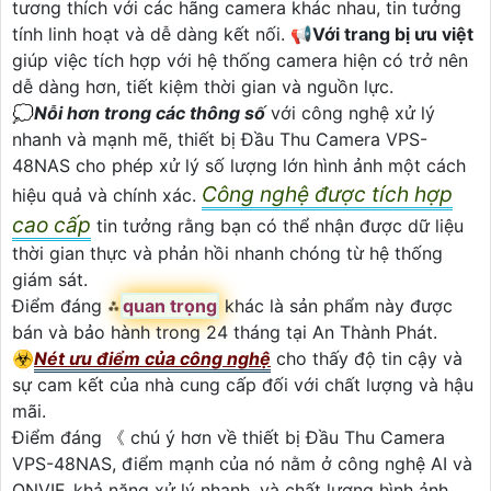
tương thích với các hãng camera khác nhau, tin tưởng
tính linh hoạt và dễ dàng kết nối. 📢
Với trang bị ưu việt
giúp việc tích hợp với hệ thống camera hiện có trở nên
dễ dàng hơn, tiết kiệm thời gian và nguồn lực.
💭
Nỗi hơn trong các thông số
với công nghệ xử lý
nhanh và mạnh mẽ, thiết bị Đầu Thu Camera VPS-
48NAS cho phép xử lý số lượng lớn hình ảnh một cách
Công nghệ được tích hợp
hiệu quả và chính xác.
cao cấp
tin tưởng rằng bạn có thể nhận được dữ liệu
thời gian thực và phản hồi nhanh chóng từ hệ thống
giám sát.
Điểm đáng ⁂
quan trọng
khác là sản phẩm này được
bán và bảo hành trong 24 tháng tại An Thành Phát.
☣️
Nét ưu điểm của công nghệ
cho thấy độ tin cậy và
sự cam kết của nhà cung cấp đối với chất lượng và hậu
mãi.
Điểm đáng 《 chú ý hơn về thiết bị Đầu Thu Camera
VPS-48NAS, điểm mạnh của nó nằm ở công nghệ AI và
ONVIF, khả năng xử lý nhanh, và chất lượng hình ảnh