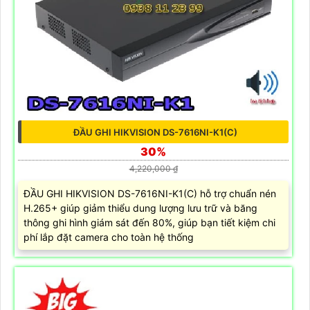
ĐẦU GHI HIKVISION DS-7616NI-K1(C)
30%
4,220,000 ₫
ĐẦU GHI HIKVISION DS-7616NI-K1(C) hỗ trợ chuẩn nén
H.265+ giúp giảm thiểu dung lượng lưu trữ và băng
thông ghi hình giám sát đến 80%, giúp bạn tiết kiệm chi
phí lắp đặt camera cho toàn hệ thống