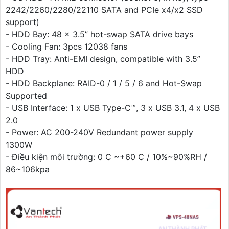
2242/2260/2280/22110 SATA and PCIe x4/x2 SSD
support)
- HDD Bay: 48 x 3.5” hot-swap SATA drive bays
- Cooling Fan: 3pcs 12038 fans
- HDD Tray: Anti-EMI design, compatible with 3.5”
HDD
- HDD Backplane: RAID-0 / 1 / 5 / 6 and Hot-Swap
Supported
- USB Interface: 1 x USB Type-C™, 3 x USB 3.1, 4 x USB
2.0
- Power: AC 200-240V Redundant power supply
1300W
- Điều kiện môi trường: 0 C ~+60 C / 10%~90%RH /
86~106kpa