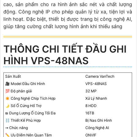
cao, sản phẩm cho ra hình ảnh sắc nét và chất lượng
động. Công nghệ IP cho phép quản lý từ xa, tiện lợi và
linh hoạt. Đặc biệt, thiết bị được trang bị công nghệ AI,
giúp tăng cường chất lượng hình ảnh khi thiếu sáng
THÔNG CHI TIẾT ĐẦU GHI
HÌNH VPS-48NAS
Sản Xuất
Camera VanTech
🎥 Model Đầu Ghi Hình
VPS-48NAS
💯 Độ phân giải
32 MP
✴️ Công Nghệ Chip Tích Hợp
Xử Lý Nhanh
🌛 Số Ổ Cứng Hổ Trợ
8 HDD
₪ Dung Lượng Ổ Cứng Tối Đa
16TB
⛓ Thiết Kế Phù Hợp
Bị Nas Ghi Hình
⇝ Chức năng
Công Nghệ AI
✏ Ưu Điểm Nên Quan Tâm
ONVIF