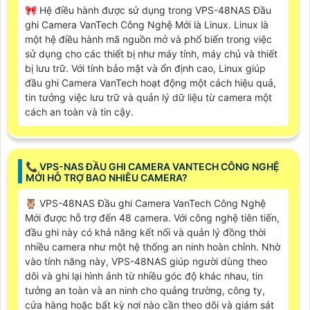
🎀 Hệ điều hành được sử dụng trong VPS-48NAS Đầu
ghi Camera VanTech Công Nghệ Mới là Linux. Linux là
một hệ điều hành mã nguồn mở và phổ biến trong việc
sử dụng cho các thiết bị như máy tính, máy chủ và thiết
bị lưu trữ. Với tính bảo mật và ổn định cao, Linux giúp
đầu ghi Camera VanTech hoạt động một cách hiệu quả,
tin tưởng việc lưu trữ và quản lý dữ liệu từ camera một
cách an toàn và tin cậy.
📞 VPS-NAS ĐẦU GHI CAMERA VANTECH CÔNG NGHỆ
MỚI HỖ TRỢ BAO NHIÊU CAMERA?
🦉 VPS-48NAS Đầu ghi Camera VanTech Công Nghệ
Mới được hỗ trợ đến 48 camera. Với công nghệ tiên tiến,
đầu ghi này có khả năng kết nối và quản lý đồng thời
nhiều camera như một hệ thống an ninh hoàn chỉnh. Nhờ
vào tính năng này, VPS-48NAS giúp người dùng theo
dõi và ghi lại hình ảnh từ nhiều góc độ khác nhau, tin
tưởng an toàn và an ninh cho quảng trường, công ty,
cửa hàng hoặc bất kỳ nơi nào cần theo dõi và giám sát