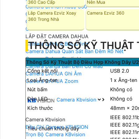
360 Cao Cấp
Nên Mua
Camera DAHUA Xoay 360
Lắp Camera Ezviz Xoay
Camera Ezviz 360
Camera DAHUA 2MP
360 Trong Nhà
Camera DAHUA 4MP
Camera DAHUA 8MP
LẮP ĐẶT CAMERA DAHUA
THÔNG SỐ KỸ THUẬT 
Camera DAHUA Báo Động
Camera Dahua Quan Sát Ban Đêm Rõ Nét
Camera Dahua Starlight
Thông Số Kỹ Thuật Bộ Điều Hợp Không Dây U2
Camera Dahua Ban Đêm Có Màu
Cổng kết nối
USB 2.0
Camera DAHUA Ghi Âm
Loại Ăng-ten
1 x Ăng-ten
Camera DAHUA Zoom
Nút bấm
Không có
Đèn LED
Không có
Camera Kbvision
Kích thước
48mm × 20m
IEEE 802.11
Camera Kbvision
IEEE 802.11
Đầu Ghi Camera KBVISION
Tiêu chuẩn không dây
IEEE 802.11
Trọn Bộ Camera KBvision