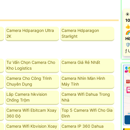
☀️
10
👍
Camera Hdparagon Ultra
Camera Hdparagon
🌈
2K
Starlight
Hồ

️ƒ
Tư Vấn Chọn Camera Cho
Camera Giá Rẻ Nhất
Kho Logistics
Camera Cho Công Trình
Camera Nhìn Màn Hình
Chuyên Dụng
Máy Tính
Lắp Camera hikvision
Camera Wifi Dahua Trong
Chống Trộm
Nhà
Camera Wifi Ebitcam Xoay
Top 5 Camera Wifi Cho Gia
360 Độ
Đình
Camera Wifi Kbvision Xoay
Camera IP 360 Dahua