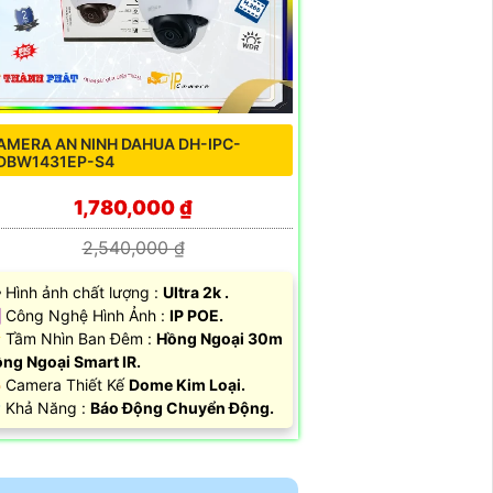
AMERA AN NINH DAHUA DH-IPC-
DBW1431EP-S4
1,780,000 ₫
2,540,000 ₫
️‍🗨 Hình ảnh chất lượng :
Ultra 2k .
️ Công Nghệ Hình Ảnh :
IP POE.
Tầm Nhìn Ban Đêm :
Hồng Ngoại 30m
ng Ngoại Smart IR.
 Camera Thiết Kế
Dome Kim Loại.
 Khả Năng :
Báo Động Chuyển Động.