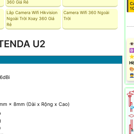
360 Giá Rẻ
C
1
Lắp Camera Wifi Hikvision
Camera Wifi 360 Ngoài
Ngoài Trời Xoay 360 Giá
Trời
Rẻ
TENDA U2
👁
⚛️
⭐
Hồ

️
 6dBi
m × 8mm (Dài x Rộng x Cao)
b
g
n