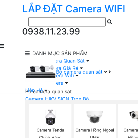
LẮP ĐẶT
Camera
WIFI
0938.11.23.99
DANH MỤC
SẢN PHẨM
lắp Đặt Camera Quan Sát
Lắp Bộ Camera Giá Rẻ
Bộ camera quan sát
Lắp Đặt Camera Wifi
Đầu Ghi Camera
Liên Hệ
Bộ camera quan sát
Camera HIKVISION Trọn Bộ
Camera KBVISION Trọn Bộ
Camera DAHUA Trọn Bộ
Camera giá Rẻ Trọn Bộ
Bộ Camera Nên Dùng
Camera Tenda
Camera Hồng Ngoại
Camera
Bộ Camera Có Màu Ban Đêm
Chính Hãng
UMV
Hồng