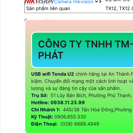
Camera Hikvision
Sản phẩm liên quan
TX12, TX12 
Camera Hikvision
Đầu Ghi Camera HIKVISION
Lắp Camera Trọn Bộ HIKVISION
CÔNG TY TNHH TM
Camera HIKVISION Ai
Camera Wifi HIKVISION
PHÁT
Camera Wifi 360 HIKVISION
Camera Wifi Trong Nhà HIKVISION
Camera Wifi Ngoài Trời HIKVISION
USB wifi Tenda U2
chính hãng tại An Thành P
Camera IP HIKVISION
kiệm. Chuyển đổi mạng một cách linh hoạt và
Camera HIKVISION Xoay 360
lượng và sự đáng tin cậy của sản phẩm.
Camera ZOOM Sắc Nét HIKVISION
Trụ Sở:
51 Lũy Bán Bích, Phường Phú Thạnh
Camera HIKVISION 2MP
Hotline: 0938.11.23.99
Camera HIKVISION 4MP
Chi Nhánh 1:
445/38 Tân Hòa Đông,Phường 
Camera HIKVISION 8MP
Kỹ Thuật:
0906.855.330
LẮP ĐẶT CAMERA HIKVISION
Điện Thoại:
(028) 6688.4949
Camera HIKVISION Báo Động