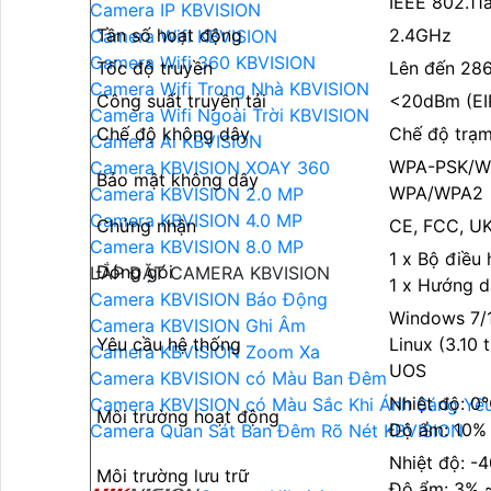
IEEE 802.11
Camera IP KBVISION
Tần số hoạt động
2.4GHz
Camera Wifi KBVISION
Camera Wifi 360 KBVISION
Tốc độ truyền
Lên đến 28
Camera Wifi Trong Nhà KBVISION
Công suất truyền tải
<20dBm (EIR
Camera Wifi Ngoài Trời KBVISION
Chế độ không dây
Chế độ trạm
Camera Ai KBVISION
WPA-PSK/W
Camera KBVISION XOAY 360
Bảo mật không dây
WPA/WPA2
Camera KBVISION 2.0 MP
Camera KBVISION 4.0 MP
Chứng nhận
CE, FCC, U
Camera KBVISION 8.0 MP
1 x Bộ điều
Đóng gói
LẮP ĐẶT CAMERA KBVISION
1 x Hướng d
Camera KBVISION Báo Động
Windows 7/1
Camera KBVISION Ghi Âm
Yêu cầu hệ thống
Linux (3.10 t
Camera KBVISION Zoom Xa
UOS
Camera KBVISION có Màu Ban Đêm
Nhiệt độ: 
Camera KBVISION có Màu Sắc Khi Ánh Sáng Yế
Môi trường hoạt động
Độ ẩm: 10%
Camera Quan Sát Ban Đêm Rõ Nét KBVISION
Nhiệt độ: 
Môi trường lưu trữ
Độ ẩm: 3% 