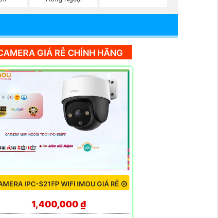
CAMERA GIÁ RẺ CHÍNH HÃNG
AMERA IPC-S21FP WIFI IMOU GIÁ RẺ ۞
1,400,000 ₫