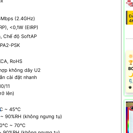
ax
Đ
6Mbps (2.4GHz)
4
P), <0,1W (EIRP)
, Chế độ SoftAP
PA2-PSK
🔅
KCA, RoHS
🏆
B
 hợp không dây U2
🌙
ẫn cài đặt nhanh
🗜
0/11
️♚
rở lên)
0℃ ~ 45℃
u
 ~ 90%RH (không ngưng tụ)
-40℃ ~ 70℃
~ 90%RH (không ngưng tụ)