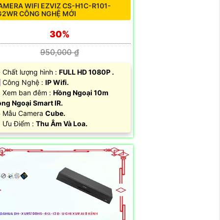
AMERA WIFI EZVIZ CS-H1C-R101-
G2WR CÔNG NGHỆ MỚI
30%
950,000 ₫
 Chất lượng hình :
FULL HD 1080P .
 Công Nghệ :
IP Wifi.
 Xem ban đêm :
Hồng Ngoại 10m
ng Ngoại Smart IR.
 Mẫu Camera
Cube.
 Ưu Điểm :
Thu Âm Và Loa.