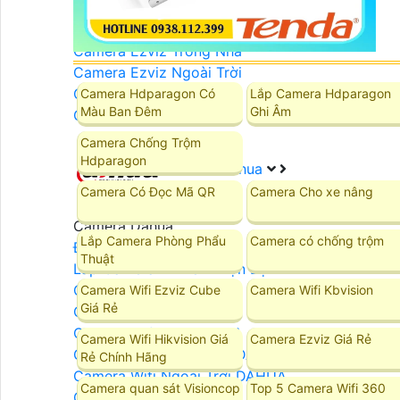
Camera Ezviz
Camera Ezviz Trong Nhà
Camera Ezviz Ngoài Trời
Camera Ezviz Góc Rộng
Camera Hdparagon Có
Lắp Camera Hdparagon
Màu Ban Đêm
Ghi Âm
Camera Ezviz Xoay 360
Camera Chống Trộm
Hdparagon
Camera Dahua
Camera Có Đọc Mã QR
Camera Cho xe nâng
Camera Dahua
Lắp Camera Phòng Phẩu
Camera có chống trộm
Đầu Ghi Hình DAHUA
Thuật
Lắp Camera DAHUA Trọn Bộ
Camera IP DAHUA
Camera Wifi Ezviz Cube
Camera Wifi Kbvision
Giá Rẻ
Camera Wifi DAHUA
Camera Wifi 360 DAHUA
Camera Wifi Hikvision Giá
Camera Ezviz Giá Rẻ
Camera Wifi Trong Nhà DAHUA
Rẻ Chính Hãng
Camera Wifi Ngoài Trời DAHUA
Camera quan sát Visioncop
Top 5 Camera Wifi 360
Camera DAHUA AI