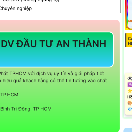
Chuyên nghiệp
C
-DV ĐẦU TƯ AN THÀNH
H
hát TPHCM với dịch vụ uy tín và giải pháp tiết
👁
 hiệu quả khách hàng có thể tin tưởng vào chất
🕉
⭐ 
, TP.HCM
Hồ
🎨
Bình Trị Đông, TP HCM
️