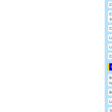
C
C
3
C
L
L
C
B
h
B
L
T