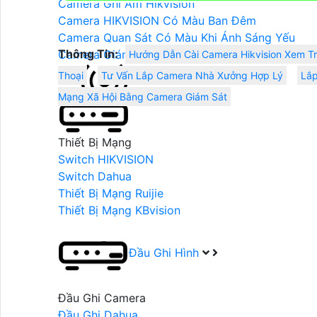
Camera Ghi Âm Hikvision
Camera HIKVISION Có Màu Ban Đêm
Camera Quan Sát Có Màu Khi Ánh Sáng Yếu
Thông Tin:
Camera Giám Sát Ban Đêm Hikvision
Hướng Dẫn Cài Camera Hikvision Xem Tr
Thoại
Tư Vấn Lắp Camera Nhà Xưởng Hợp Lý
Lắp
Thiết Bị Mạng
Mạng Xã Hội Bằng Camera Giám Sát
Thiết Bị Mạng
Switch HIKVISION
Switch Dahua
Thiết Bị Mạng Ruijie
Thiết Bị Mạng KBvision
Đầu Ghi Hình
Đầu Ghi Camera
Đầu Ghi Dahua