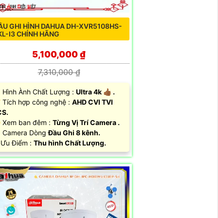
ẦU GHI HÌNH DAHUA DH-XVR5108HS-
KL-I3 CHÍNH HÃNG
5,100,000 ₫
7,310,000 ₫
 Hình Ành Chất Lượng :
Ultra 4k 👍🏾 .
 Tích hợp công nghệ :
AHD CVI TVI
CS.
 Xem ban đêm :
Từng Vị Trí Camera .
️ Camera Dòng
Đầu Ghi 8 kênh.
 Ưu Điểm :
Thu hình Chất Lượng.