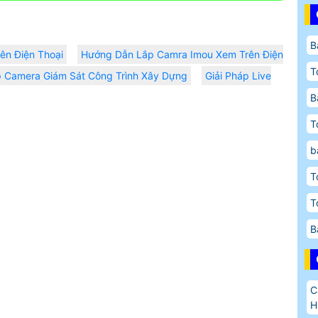
B
ên Điện Thoại
Hướng Dẫn Lắp Camra Imou Xem Trên Điện
T
 Camera Giám Sát Công Trình Xây Dựng
Giải Pháp Live
B
T
b
T
T
B
C
H