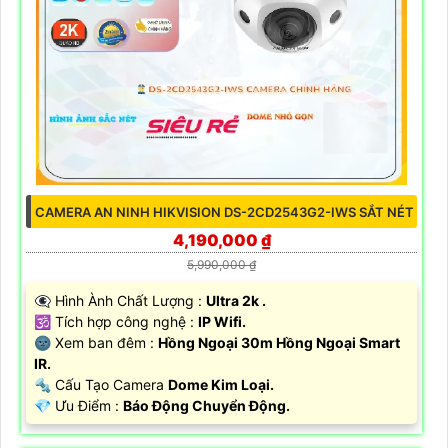
CAMERA AN NINH HIKVISION DS-2CD2543G2-IWS SẮT NÉT
4,190,000 ₫
5,990,000 ₫
👁️‍🗨 Hình Ành Chất Lượng :
Ultra 2k .
🕉️ Tích hợp công nghệ :
IP Wifi.
🌚 Xem ban đêm :
Hồng Ngoại 30m Hồng Ngoại Smart
IR.
🔩 Cấu Tạo Camera
Dome Kim Loại.
️💎 Ưu Điểm :
Báo Động Chuyển Động.