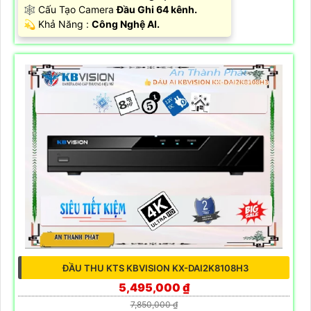
🕸️ Cấu Tạo Camera
Đầu Ghi 64 kênh.
️💫 Khả Năng :
Công Nghệ AI.
ĐẦU THU KTS KBVISION KX-DAI2K8108H3
5,495,000 ₫
7,850,000 ₫