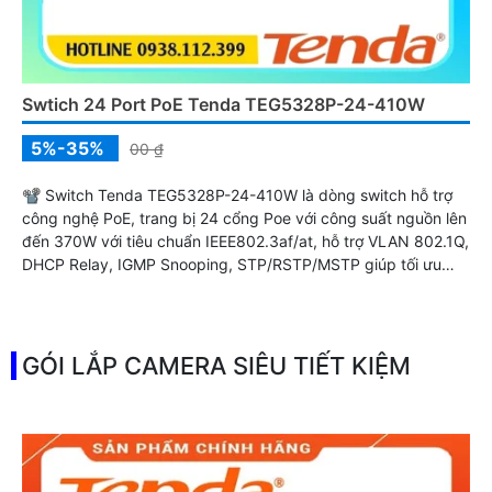
Swtich 24 Port PoE Tenda TEG5328P-24-410W
5%-35%
00 ₫
📽 Switch Tenda TEG5328P-24-410W là dòng switch hỗ trợ
công nghệ PoE, trang bị 24 cổng Poe với công suất nguồn lên
đến 370W với tiêu chuẩn IEEE802.3af/at, hỗ trợ VLAN 802.1Q,
DHCP Relay, IGMP Snooping, STP/RSTP/MSTP giúp tối ưu
mạng phức tạp.
GÓI LẮP CAMERA SIÊU TIẾT KIỆM