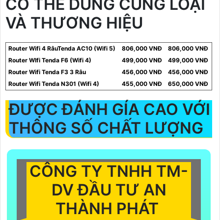
CÓ THỂ DÙNG CÙNG LOẠI
VÀ THƯƠNG HIỆU
Router Wifi 4 RâuTenda AC10 (Wifi 5)
806,000 VNĐ
806,000 VNĐ
Router WIfi Tenda F6 (Wifi 4)
499,000 VNĐ
499,000 VNĐ
Router Wifi Tenda F3 3 Râu
456,000 VNĐ
456,000 VNĐ
Router Wifi Tenda N301 (Wifi 4)
455,000 VNĐ
650,000 VNĐ
ĐƯỢC ĐÁNH GÍA CAO VỚI
THÔNG SỐ CHẤT LƯỢNG
CÔNG TY TNHH TM-
DV ĐẦU TƯ AN
THÀNH PHÁT