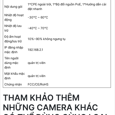
1*CPE ngoài trời, 1*Bộ đổi nguồn PoE, 1*Hướng dẫn cài
Nội dung gói
đặt nhanh
Nhiệt độ hoạt
-30℃ ~ 60℃
động
Nhiệt độ lưu
-40℃ ~ 70℃
trữ
Độ ẩm hoạt
10%~90% không ngưng tụ
động/lưu trữ
IP đăng nhập
192.168.2.1
mặc định
Tên người
dùng mặc
quản trị viên
định
Mật khẩu mặc
quản trị viên
định
Chứng nhận
FCC/CE/RoHS
THAM KHẢO THÊM
NHỮNG CAMERA KHÁC