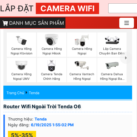
LẮP ĐẶT
CAMERA WIFI
DANH MỤC SẢN PHẨM
Camera Hồng
Camera Hồng
Camera Hồng
Lắp Camera
Ngoại Kbvision
Ngoại Hilook
Ngoại
Chuyên Ban Đêm
Camera Hồng
Camera Tenda
Camera Vantech
Camera Dahua
Ngoại UMV
Chính Hãng
Hồng Ngoại
Hồng Ngoại Ban
Đêm
Trang Chủ
Tenda
Router Wifi Ngoài Trời Tenda O6
Thương hiệu:
Tenda
Ngày đăng:
6/19/2025 1:55:02 PM
5%-35%