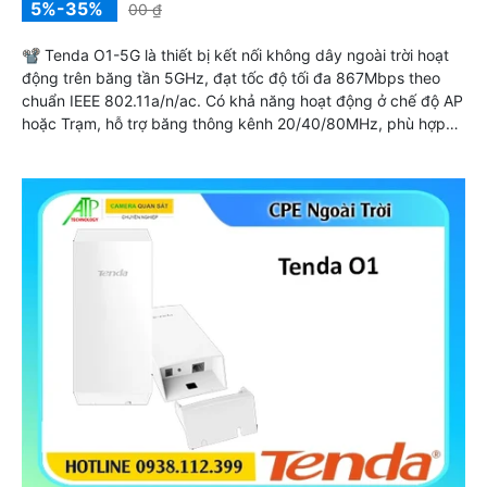
5%-35%
00 ₫
📽 Tenda O1-5G là thiết bị kết nối không dây ngoài trời hoạt
động trên băng tần 5GHz, đạt tốc độ tối đa 867Mbps theo
chuẩn IEEE 802.11a/n/ac. Có khả năng hoạt động ở chế độ AP
hoặc Trạm, hỗ trợ băng thông kênh 20/40/80MHz, phù hợp
triển khai kết nối PtP và PtMP cho các hệ thống ISP riêng tư,
truyền tải dữ liệu ổn định và mượt mà.