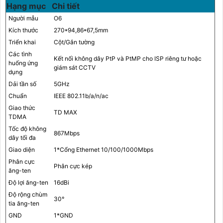
Hạng mục
Chi tiết
Người mẫu
O6
Kích thước
270*94,86*67,5mm
Triển khai
Cột/Gắn tường
Các tình
Kết nối không dây PtP và PtMP cho ISP riêng tư hoặc
huống ứng
giám sát CCTV
dụng
Dải tần số
5GHz
Chuẩn
IEEE 802.11b/a/n/ac
Giao thức
TD MAX
TDMA
Tốc độ không
867Mbps
dây tối đa
Giao diện
1*Cổng Ethernet 10/100/1000Mbps
Phân cực
Phân cực kép
ăng-ten
Độ lợi ăng-ten
16dBi
Độ rộng chùm
30°
tia ăng-ten
GND
1*GND