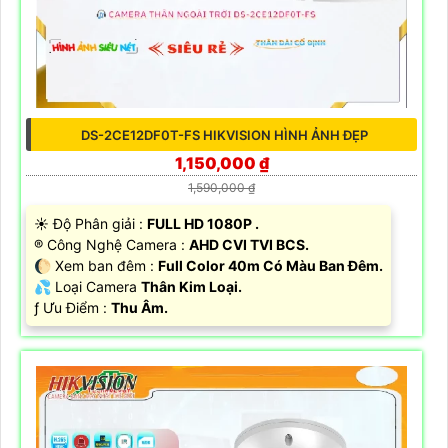
DS-2CE12DF0T-FS HIKVISION HÌNH ẢNH ĐẸP
1,150,000 ₫
1,590,000 ₫
☀️ Độ Phân giải :
FULL HD 1080P .
®️ Công Nghệ Camera :
AHD CVI TVI BCS.
🌔 Xem ban đêm :
Full Color 40m Có Màu Ban Đêm.
💦 Loại Camera
Thân Kim Loại.
️ƒ Ưu Điểm :
Thu Âm.