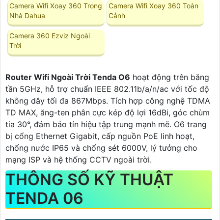
Camera Wifi Xoay 360 Trong
Camera Wifi Xoay 360 Toàn
Nhà Dahua
Cảnh
Camera 360 Ezviz Ngoài
Trời
Router Wifi Ngoài Trời Tenda O6
hoạt động trên băng
tần 5GHz, hỗ trợ chuẩn IEEE 802.11b/a/n/ac với tốc độ
không dây tối đa 867Mbps. Tích hợp công nghệ TDMA
TD MAX, ăng-ten phân cực kép độ lợi 16dBi, góc chùm
tia 30°, đảm bảo tín hiệu tập trung mạnh mẽ. O6 trang
bị cổng Ethernet Gigabit, cấp nguồn PoE linh hoạt,
chống nước IP65 và chống sét 6000V, lý tưởng cho
mạng ISP và hệ thống CCTV ngoài trời.
THÔNG SỐ KỸ THUẬT
TENDA 06