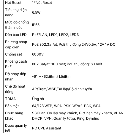
Nút Reset
1*Nút Reset
Tiêu thụ điện
6,5W
năng
Mức độ chống
IP65
thấm nước
Đèn báo LED
PoE/LAN, LED1, LED2, LED3
Phương pháp
PoE 802.3af/at, PoE thụ động 24V0.5A, 12V 1A DC
cấp điện
Chống sét
6000V
Khoảng cách
802.3af/at: 100 mét; PoE thụ động: 60 mét
PoE
Độ nhạy tiếp
-91 ~ -62dBm ±1.5dBm
nhận
Chế độ hoạt
AP/Trạm/WISP/Bộ lặp/Bộ định tuyến
động
TDMA
Ủng hộ
Bảo mật
64/128 WEP, WPA-PSK, WPA2-PSK, WPA
Chức năng
SSID ẩn, Cô lập máy khách, Giới hạn máy khách, VLAN,
khác
DHCP, VPN, Quản lý từ xa, Ping, Dyndns
Được quản lý
PC CPE Assistant
bởi