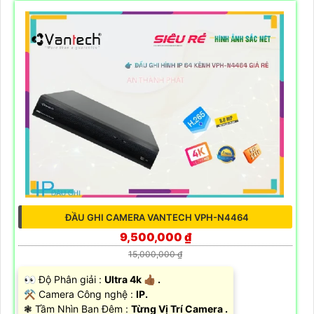
ĐẦU GHI CAMERA VANTECH VPH-N4464
9,500,000 ₫
15,000,000 ₫
️👀 Độ Phân giải :
Ultra 4k 👍🏾 .
⚒ Camera Công nghệ :
IP.
❃ Tầm Nhìn Ban Đêm :
Từng Vị Trí Camera .