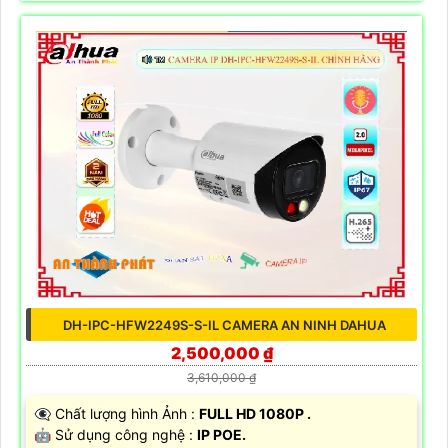
DH-IPC-HFW2249S-S-IL CAMERA AN NINH DAHUA
2,500,000 ₫
3,610,000 ₫
👁️‍🗨 Chất lượng hình Ảnh :
FULL HD 1080P .
🤖️ Sử dụng công nghệ :
IP POE.