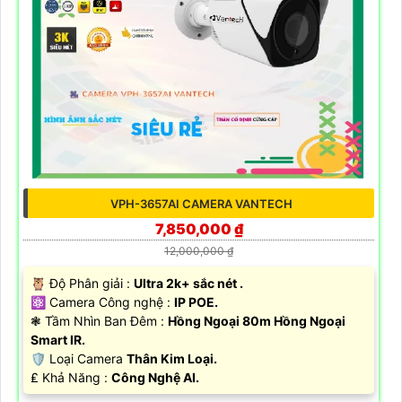
VPH-3657AI CAMERA VANTECH
7,850,000 ₫
12,000,000 ₫
🦉 Độ Phân giải :
Ultra 2k+ sắc nét .
⚛️ Camera Công nghệ :
IP POE.
❃ Tầm Nhìn Ban Đêm :
Hồng Ngoại 80m Hồng Ngoại
Smart IR.
🛡 Loại Camera
Thân Kim Loại.
️₤ Khả Năng :
Công Nghệ AI.