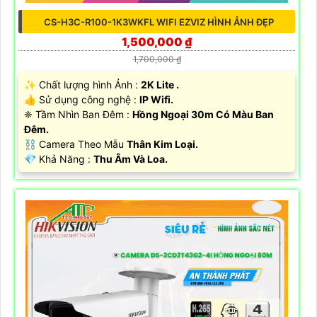
CS-H3C-R100-1K3WKFL WIFI EZVIZ HÌNH ẢNH ĐẸP
1,500,000 ₫
1,700,000 ₫
✨ Chất lượng hình Ảnh :
2K Lite .
👍 Sử dụng công nghệ :
IP Wifi.
❈ Tầm Nhìn Ban Đêm :
Hồng Ngoại 30m Có Màu Ban
Đêm.
⛓ Camera Theo Mẫu
Thân Kim Loại.
️💎 Khả Năng :
Thu Âm Và Loa.