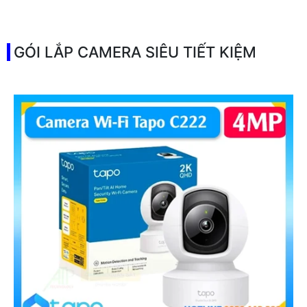
️✔️ Khả Năng :
Thu Âm Và Loa.
GÓI LẮP CAMERA SIÊU TIẾT KIỆM