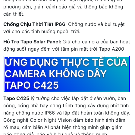
phương tiện, giảm cảnh báo giả và thông báo không
cần thiết.
Chống Chịu Thời Tiết IP66
: Chống nước và bụi tuyệt
vời cho các tình huống ngoài trời.
Hỗ Trợ Tapo Solar Panel:
Giữ cho camera của bạn hoạt
động suốt ngày đêm với tấm pin mặt trời Tapo A200
ỨNG DỤNG THỰC TẾ CỦA
CAMERA KHÔNG DÂY
TAPO C425
Tapo C425
lý tưởng cho việc lắp đặt ở sân vườn, ban
công, cổng nhà hay công trình đang xây dựng nhờ tính
năng chống nước IP66 và lắp đặt hoàn toàn không dây.
Công nghệ Color Night Vision đảm bảo hình ảnh đêm
rõ màu, cảm biến AI phát hiện thông minh giúp giảm
báo động giả, bảo vệ hiệu quả và thông minh.