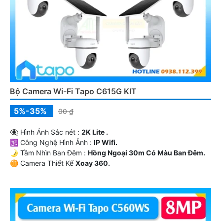
Bộ Camera Wi-Fi Tapo C615G KIT
5%-35%
00 ₫
👁️‍🗨 Hình Ảnh Sắc nét :
2K Lite .
🕉️ Công Nghệ Hình Ảnh :
IP Wifi.
🌛 Tầm Nhìn Ban Đêm :
Hồng Ngoại 30m Có Màu Ban Ðêm.
♊ Camera Thiết Kế
Xoay 360.
️💎 Chức Năng :
Thu Âm Và Loa.