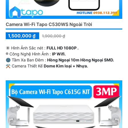
Camera Wi-Fi Tapo C530WS Ngoài Trời
1,500,000 ₫
1,900,000 ₫
☀️ Hình Ảnh Sắc nét :
FULL HD 1080P .
®️ Công Nghệ Hình Ảnh :
IP Wifi.
🌚 Tầm Xa Ban Đêm :
Hồng Ngoại 10m Hồng Ngoại SMD.
⚒ Camera Thiết Kế
Dome Kim loại + Nhựa.
️ƒ Đặt Điểm :
Thu Âm.