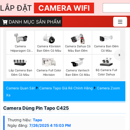
LẮP ĐẶT
CAMERA WIFI
DANH MỤC SẢN PHẨM
Camera
Camera Kbvision
Camera Dahua Có
Camera Ban Đêm
Hdparagon Có
Ban Đêm Có Màu
Màu Ban Đêm
Có Màu
Màu Ban Đêm
Bộ Camera Full
Lắp Camera Ban
Camera Full Color
Camera Vantech
Color Dahua
Đêm Có Màu
Hikvision
Ban Đêm Có Màu
Camera Quan Sát
Camera Tapo Giá Rẻ Chính Hãng
Camera Zoom
Xa
Camera Dùng Pin Tapo C425
Thương hiệu:
Tapo
Ngày đăng:
7/26/2025 4:15:03 PM