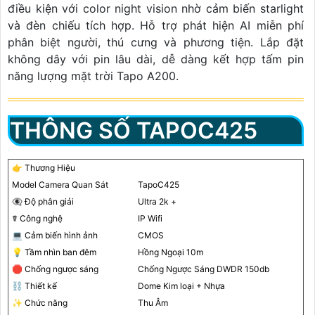
điều kiện với color night vision nhờ cảm biến starlight
và đèn chiếu tích hợp. Hỗ trợ phát hiện AI miễn phí
phân biệt người, thú cưng và phương tiện. Lắp đặt
không dây với pin lâu dài, dễ dàng kết hợp tấm pin
năng lượng mặt trời Tapo A200.
THÔNG SỐ TAPOC425
👉 Thương Hiệu
Model Camera Quan Sát
TapoC425
👁️‍🗨 Độ phân giải
Ultra 2k +
☤ Công nghệ
IP Wifi
💻 Cảm biến hình ảnh
CMOS
💡 Tầm nhìn ban đêm
Hồng Ngoại 10m
🛑 Chống ngược sáng
Chống Ngược Sáng DWDR 150db
⛓ Thiết kế
Dome Kim loại + Nhựa
✨ Chức năng
Thu Âm