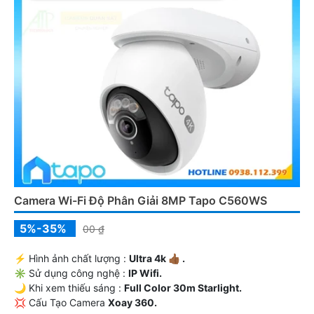
Camera Wi-Fi Độ Phân Giải 8MP Tapo C560WS
5%-35%
00 ₫
️⚡ Hình ảnh chất lượng :
Ultra 4k 👍🏾 .
✳️ Sử dụng công nghệ :
IP Wifi.
🌙 Khi xem thiếu sáng :
Full Color 30m Starlight.
💢 Cấu Tạo Camera
Xoay 360.