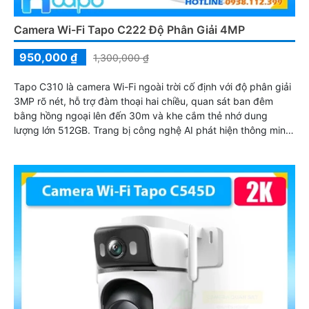
Camera Wi-Fi Tapo C222 Độ Phân Giải 4MP
950,000 ₫
1,300,000 ₫
Tapo C310 là camera Wi-Fi ngoài trời cố định với độ phân giải
3MP rõ nét, hỗ trợ đàm thoại hai chiều, quan sát ban đêm
bằng hồng ngoại lên đến 30m và khe cắm thẻ nhớ dung
lượng lớn 512GB. Trang bị công nghệ AI phát hiện thông minh
cùng hệ thống còi hú và đèn nháy cảnh báo đảm bảo an ninh
tối ưu cho không gian sống