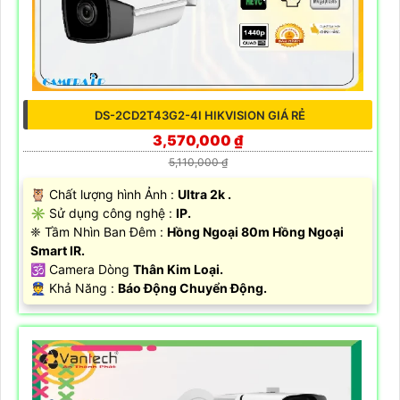
DS-2CD2T43G2-4I HIKVISION GIÁ RẺ
3,570,000 ₫
5,110,000 ₫
🦉 Chất lượng hình Ảnh :
Ultra 2k .
✳️ Sử dụng công nghệ :
IP.
❈ Tầm Nhìn Ban Đêm :
Hồng Ngoại 80m Hồng Ngoại
Smart IR.
🕉️ Camera Dòng
Thân Kim Loại.
️👮 Khả Năng :
Báo Động Chuyển Động.