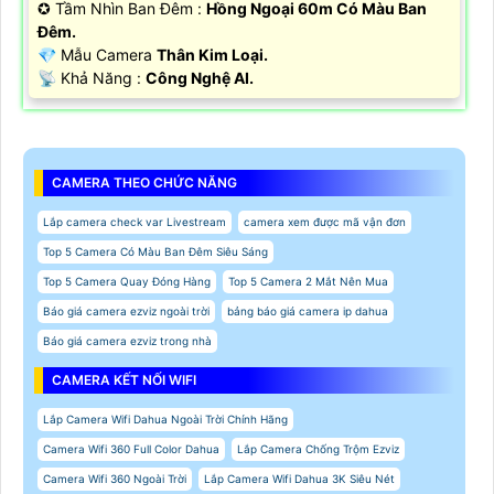
✪ Tầm Nhìn Ban Đêm :
Hồng Ngoại 60m Có Màu Ban
Đêm.
💎 Mẫu Camera
Thân Kim Loại.
️📡 Khả Năng :
Công Nghệ AI.
CAMERA THEO CHỨC NĂNG
Lắp camera check var Livestream
camera xem được mã vận đơn
Top 5 Camera Có Màu Ban Đêm Siêu Sáng
Top 5 Camera Quay Đóng Hàng
Top 5 Camera 2 Mắt Nên Mua
Báo giá camera ezviz ngoài trời
bảng báo giá camera ip dahua
Báo giá camera ezviz trong nhà
CAMERA KẾT NỐI WIFI
Lắp Camera Wifi Dahua Ngoài Trời Chính Hãng
Camera Wifi 360 Full Color Dahua
Lắp Camera Chống Trộm Ezviz
Camera Wifi 360 Ngoài Trời
Lắp Camera Wifi Dahua 3K Siêu Nét