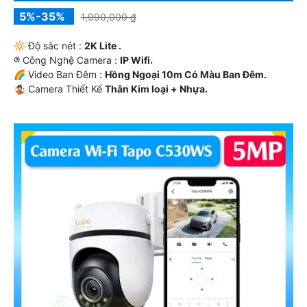
5%-35%
1,990,000 ₫
🔆 Độ sắc nét :
2K Lite .
®️ Công Nghệ Camera :
IP Wifi.
🌈 Video Ban Đêm :
Hồng Ngoại 10m Có Màu Ban Ðêm.
🤹 Camera Thiết Kế
Thân Kim loại + Nhựa.
️✔️ Điểm Nỗi Bật :
Thu Âm Và Loa.